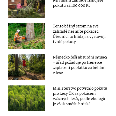
Na vlastní zahradě riskujete
pokutu až 100 000 Kč
Tento běžný strom na své
zahradě nesmíte pokácet.
Úředníci to hlídají a vystavují
tvrdé pokuty
Německo řeší absurdní situaci
- úřad požaduje po trenérce
zaplacení poplatku za běhání
v lese
Ministerstvo potvrdilo pokutu
pro Lesy ČR za pokácení
vzácných lesů, podle ekologů
je však směšně nízká