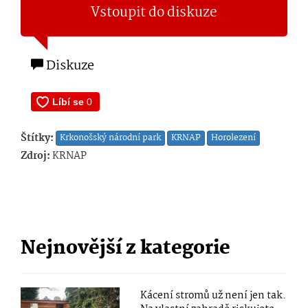
Vstoupit do diskuze
Diskuze
Štítky:
Krkonošský národní park
KRNAP
Horolezení
Zdroj:
KRNAP
Nejnovější z kategorie
Kácení stromů už není jen tak.