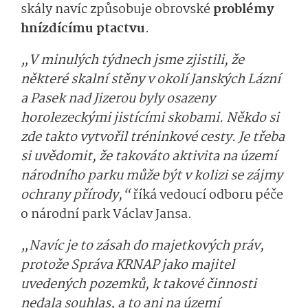
skály navíc způsobuje obrovské
problémy
hnízdícímu ptactvu
.
„V minulých týdnech jsme zjistili, že
některé skalní stěny v okolí Janských Lázní
a Pasek nad Jizerou byly osazeny
horolezeckými jistícími skobami. Někdo si
zde takto vytvořil tréninkové cesty. Je třeba
si uvědomit, že takováto aktivita na území
národního parku může být v kolizi se zájmy
ochrany přírody,“
říká vedoucí odboru péče
o národní park Václav Jansa.
„Navíc je to zásah do majetkových práv,
protože Správa KRNAP jako majitel
uvedených pozemků, k takové činnosti
nedala souhlas, a to ani na území