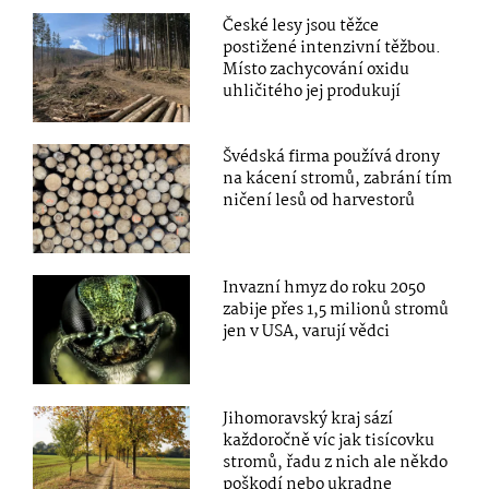
České lesy jsou těžce
postižené intenzivní těžbou.
Místo zachycování oxidu
uhličitého jej produkují
Švédská firma používá drony
na kácení stromů, zabrání tím
ničení lesů od harvestorů
Invazní hmyz do roku 2050
zabije přes 1,5 milionů stromů
jen v USA, varují vědci
Jihomoravský kraj sází
každoročně víc jak tisícovku
stromů, řadu z nich ale někdo
poškodí nebo ukradne