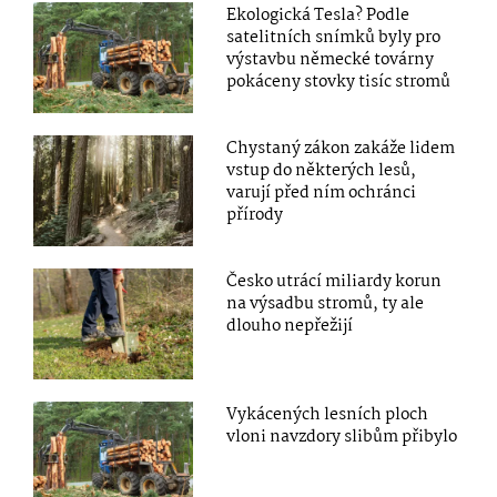
Ekologická Tesla? Podle
satelitních snímků byly pro
výstavbu německé továrny
pokáceny stovky tisíc stromů
Chystaný zákon zakáže lidem
vstup do některých lesů,
varují před ním ochránci
přírody
Česko utrácí miliardy korun
na výsadbu stromů, ty ale
dlouho nepřežijí
Vykácených lesních ploch
vloni navzdory slibům přibylo