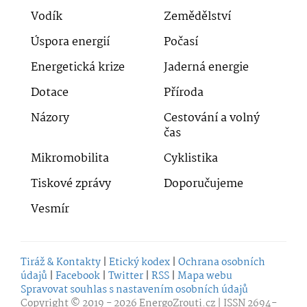
Vodík
Zemědělství
Úspora energií
Počasí
Energetická krize
Jaderná energie
Dotace
Příroda
Názory
Cestování a volný
čas
Mikromobilita
Cyklistika
Tiskové zprávy
Doporučujeme
Vesmír
Tiráž & Kontakty
|
Etický kodex
|
Ochrana osobních
údajů
|
Facebook
|
Twitter
|
RSS
|
Mapa webu
Spravovat souhlas s nastavením osobních údajů
Copyright © 2019 - 2026
EnergoZrouti.cz
| ISSN 2694-