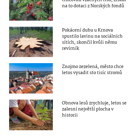
tisícovku vzácných tisů, získal
na to dotaci z Norských fondů
Pokácení dubu u Krnova
spustilo lavinu na sociálních
sítích, skončil kvůli němu
revírník
Znojmo zezelená, město chce
letos vysadit sto tisíc stromů
Obnova lesů zrychluje, letos se
zalesní největší plocha v
historii