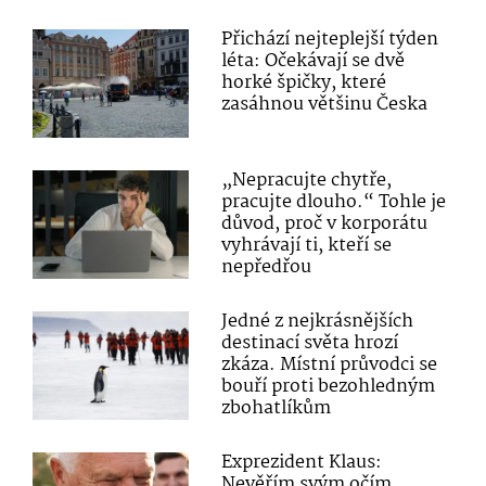
Přichází nejteplejší týden
léta: Očekávají se dvě
horké špičky, které
zasáhnou většinu Česka
„Nepracujte chytře,
pracujte dlouho.“ Tohle je
důvod, proč v korporátu
vyhrávají ti, kteří se
nepředřou
Jedné z nejkrásnějších
destinací světa hrozí
zkáza. Místní průvodci se
bouří proti bezohledným
zbohatlíkům
Exprezident Klaus:
Nevěřím svým očím,