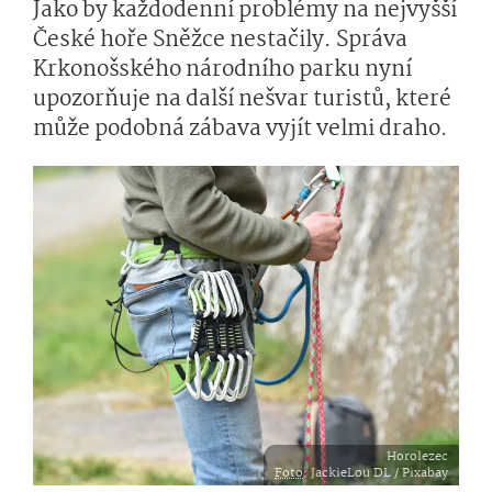
Jako by každodenní problémy na nejvyšší
České hoře Sněžce nestačily. Správa
Krkonošského národního parku nyní
upozorňuje na další nešvar turistů, které
může podobná zábava vyjít velmi draho.
Horolezec
Foto
: JackieLou DL / Pixabay