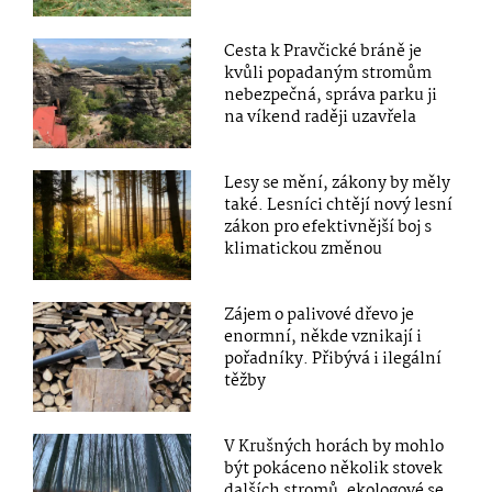
Cesta k Pravčické bráně je
kvůli popadaným stromům
nebezpečná, správa parku ji
na víkend raději uzavřela
Lesy se mění, zákony by měly
také. Lesníci chtějí nový lesní
zákon pro efektivnější boj s
klimatickou změnou
Zájem o palivové dřevo je
enormní, někde vznikají i
pořadníky. Přibývá i ilegální
těžby
V Krušných horách by mohlo
být pokáceno několik stovek
dalších stromů, ekologové se