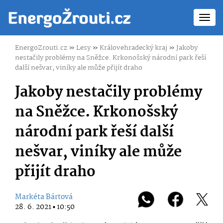
Toggl
navig
EnergoZrouti.cz
»
Lesy
»
Královehradecký kraj
»
Jakoby
nestačily problémy na Sněžce. Krkonošský národní park řeší
další nešvar, viníky ale může přijít draho
Jakoby nestačily problémy
na Sněžce. Krkonošský
národní park řeší další
nešvar, viníky ale může
přijít draho
Markéta Bártová
28. 6. 2021 ▪ 10:50