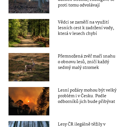
proti tomu odvolávají
Vědci se zaměří na využití
lesních cest k zadržení vody,
která v lesech chybí
Přemnožená zvěř maří snahu
o obnovu lesů, zničí každý
sedmý malý stromek
Lesní požáry mohou být velký
problém i v Česku. Podle
odborníků jich bude přibývat
Lesy ČR ilegálně těžily v