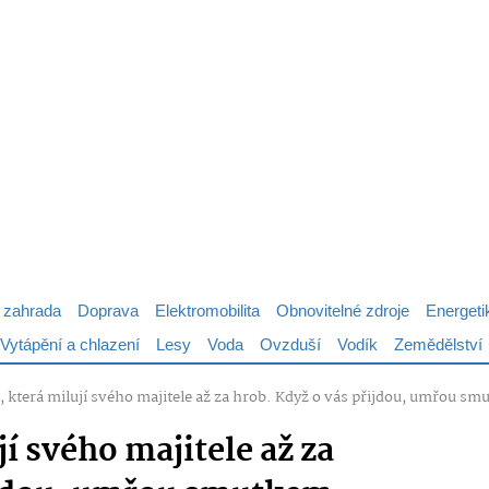
 zahrada
Doprava
Elektromobilita
Obnovitelné zdroje
Energeti
Vytápění a chlazení
Lesy
Voda
Ovzduší
Vodík
Zemědělství
 která milují svého majitele až za hrob. Když o vás přijdou, umřou s
í svého majitele až za