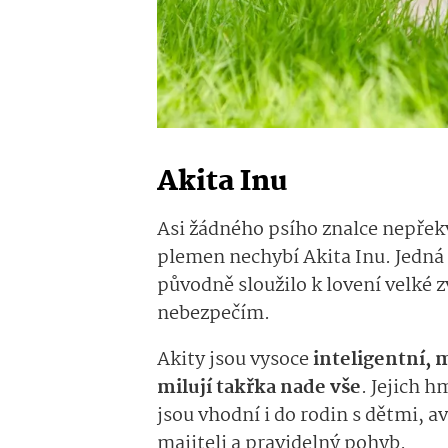
Akita Inu
Asi žádného psího znalce nepřekv
plemen nechybí Akita Inu. Jedná 
původně sloužilo k lovení velké z
nebezpečím.
Akity jsou vysoce
inteligentní, 
milují takřka nade vše
. Jejich h
jsou vhodní i do rodin s dětmi, a
majiteli a pravidelný pohyb.