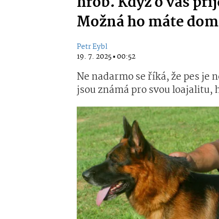
hrob. Když o vás př
Možná ho máte doma
Petr Eybl
19. 7. 2025 ▪ 00:52
Ne nadarmo se říká, že pes je n
jsou známá pro svou loajalitu,