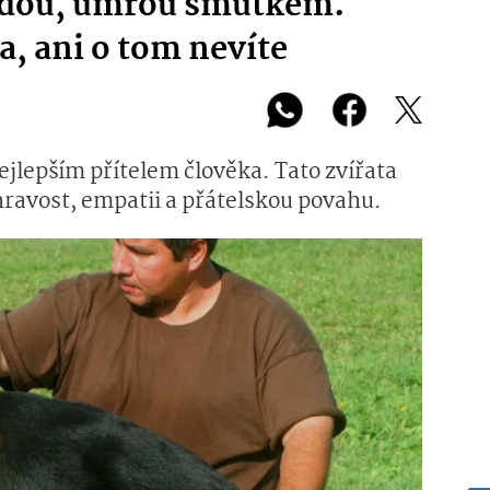
ijdou, umřou smutkem.
, ani o tom nevíte
ejlepším přítelem člověka. Tato zvířata
 hravost, empatii a přátelskou povahu.