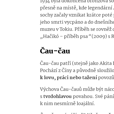
1934 byla dokončena bronzová soc
přesně na místě, kde legendární 
sochy začaly vznikat krátce poté
jeho smrti vycpáno a do dnešníh
muzeu v Tokiu. Příběh se rovněž 
„
Hačikó – příběh psa
“
(2009) s R
Čau-čau
Čau-čau patří (stejně jako Akita 
Pochází z Číny a původně sloužil
k lovu, práci nebo tažení
povozů
Výchova Čau-čauů může být nároč
s
tvrdohlavou
povahou. Své páníč
k nim nesmírně loajální.