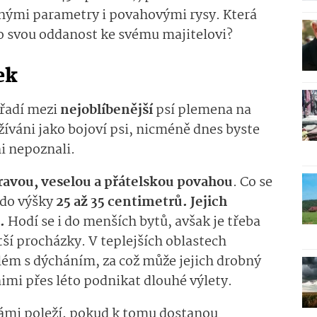
inými parametry i povahovými rysy. Která
o svou oddanost ke svému majitelovi?
ek
 řadí mezi
nejoblíbe­nější
psí plemena na
žíváni jako bojoví psi, nicméně dnes byste
ni nepoznali.
ravou, veselou a přátelskou povahou
. Co se
í do výšky
25 až 35 centimetrů. Jejich
.
Hodí se i do menších bytů, avšak je třeba
tší procházky. V teplejších oblastech
lém s dýcháním, za což může jejich drobný
imi přes léto podnikat dlouhé výlety.
 vámi poleží, pokud k tomu dostanou