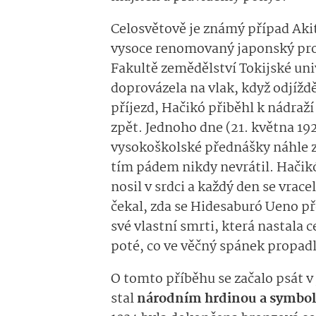
Celosvětově je známý případ Ak
vysoce renomovaný japonský pro
Fakultě zemědělství Tokijské univ
doprovázela na vlak, když odjíždě
příjezd, Hačikó přiběhl k nádraží
zpět. Jednoho dne (21. května 19
vysokoškolské přednášky náhle z
tím pádem nikdy nevrátil. Hači
nosil v srdci a každý den se vrac
čekal, zda se Hidesaburó Ueno př
své vlastní smrti, která nastala 
poté, co ve věčný spánek propad
O tomto příběhu se začalo psát 
stal
národním hrdinou a symbol