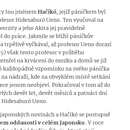
ity Inu jménem
Hačikó
, jejíž páníčkem byl
fesor Hidesaburó Ueno. Ten vyučoval na
erzity a jeho Akita jej pravidelně
l do práce. Jakmile se blížil páníčkův
 a trpělivě vyčkával, až profesor Ueno dorazí
25) však tento profesor v průběhu
emřel na krvácení do mozku a domů se již
kó každopádně vzpomínku na svého páníčka
el na nádraží, kde na obvyklém místě setkání
ece jenom neobjeví. Pokračoval v tom až do
celých devět let, devět měsíců a patnáct dní
l Hidesaburó Ueno.
v japonských novinách a Hačikó se postupně
em oddanosti v celém Japonsku
. V roce