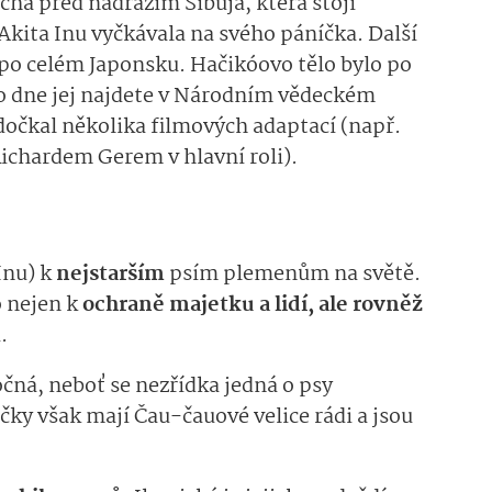
ha před nádražím Šibuja, která stojí
Akita Inu vyčkávala na svého páníčka. Další
 po celém Japonsku. Hačikóovo tělo bylo po
o dne jej najdete v Národním vědeckém
dočkal několika filmových adaptací (např.
ichardem Gerem v hlavní roli).
Inu) k
nejstarším
psím plemenům na světě.
o nejen k
ochraně majetku a lidí, ale rovněž
.
ná, neboť se nezřídka jedná o psy
ky však mají Čau-čauové velice rádi a jsou