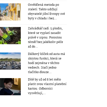
Osvědčená metoda po
staletí: Takto udržují
obyvatelé jižní Evropy své
byty v chladu i bez...
Zahrádkář radí: 5 plodin,
které se vyplatí zasadit
právě v srpnu. Porostou
téměř bez jakékoliv péče
až do...
Dálkový klíček od auta má
skrytou funkci, která se
hodí zejména v těchto
vedrech. Stačí jedno
tlačítko dlouze...
Dítě by už od 8 let mělo
platit svou vlastní platební
kartou. Odborníci
vysvětlují,...