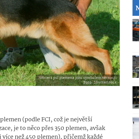
Některá psí plemena jsou symbolem věrnosti
Foto
: Shutterstock
plemen (podle FCI, což je největší
ace, je to něco přes 350 plemen, avšak
 i více než 450 plemen), přičemž každé