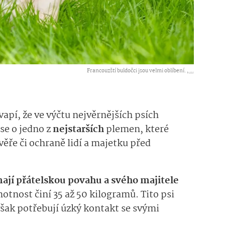
Francouzští buldočci jsou velmi oblíbení. ,
...
apí, že ve výčtu nejvěrnějších psích
se o jedno z
nejstarších
plemen, které
věře či ochraně lidí a majetku před
mají přátelskou povahu a svého majitele
motnost činí 35 až 50 kilogramů. Tito psi
však potřebují úzký kontakt se svými