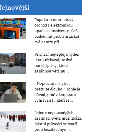
Nejnovější
Populární internetový
obchod s elektronikou
upadl do insolvence. Češi
budou mít problém získat
své peníze při...
Přichází nejteplejší týden
léta: Očekávají se dvě
horké špičky, které
zasáhnou většinu...
„Nepracujte chytře,
pracujte dlouho.“ Tohle je
důvod, proč v korporátu
vyhrávají ti, kteří se...
Jedné z nejkrásnějších
destinací světa hrozí zkáza.
Místní průvodci se bouří
proti bezohledným...