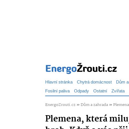
Hlavní stránka
Chytrá domácnost
Dům a
Fosilní paliva
Odpady
Ostatní
Zvířata
EnergoZrouti.cz
»
Dům a zahrada
»
Plemena,
Plemena, která miluj