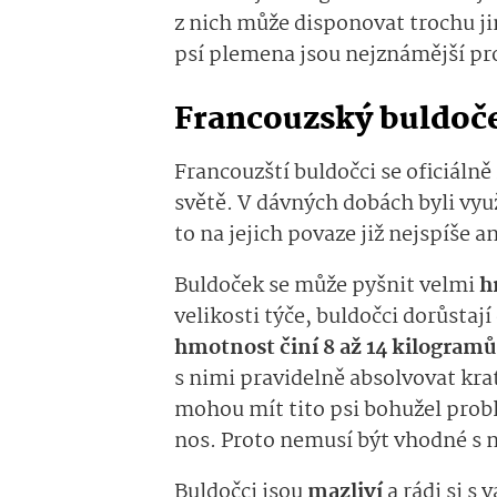
z nich může disponovat trochu j
psí plemena jsou nejznámější pr
Francouzský buldoč
Francouzští buldočci se oficiálně
světě. V dávných dobách byli vyu
to na jejich povaze již nejspíše a
Buldoček se může pyšnit velmi
h
velikosti týče, buldočci dorůstaj
hmotnost činí 8 až 14 kilogramů
s nimi pravidelně absolvovat kra
mohou mít tito psi bohužel prob
nos. Proto nemusí být vhodné s n
Buldočci jsou
mazliví
a rádi si s