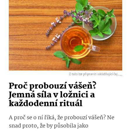
Z tulsi lze připravit i uklidňující čaj ,
...
Proč probouzí vášeň?
Jemná síla v ložnici a
každodenní rituál
A proč se o ní říká, že probouzí vášeň? Ne
snad proto, že by působila jako