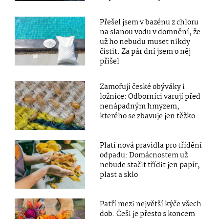
Přešel jsem v bazénu z chloru
na slanou vodu v domnění, že
už ho nebudu muset nikdy
čistit. Za pár dní jsem o něj
přišel
Zamořují české obýváky i
ložnice: Odborníci varují před
nenápadným hmyzem,
kterého se zbavuje jen těžko
Platí nová pravidla pro třídění
odpadu: Domácnostem už
nebude stačit třídit jen papír,
plast a sklo
Patří mezi největší kýče všech
dob. Češi je přesto s koncem