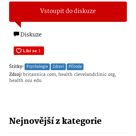
Vstoupit do diskuze
Diskuze
Štítky:
Psychologie
Zdraví
Příroda
Zdroj:
britannica.com, health.clevelandclinic.org,
health.osu.edu
Nejnovější z kategorie