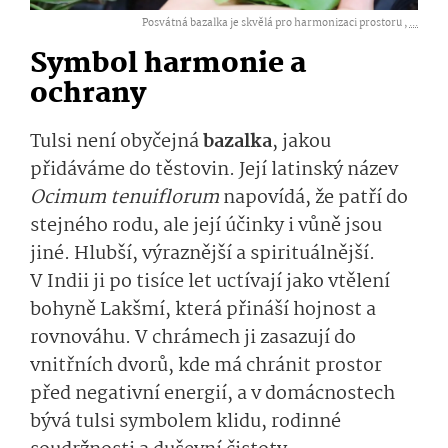
Posvátná bazalka je skvělá pro harmonizaci prostoru ,
...
Symbol harmonie a
ochrany
Tulsi není obyčejná
bazalka
, jakou
přidáváme do těstovin. Její latinský název
Ocimum tenuiflorum
napovídá, že patří do
stejného rodu, ale její účinky i vůně jsou
jiné. Hlubší, výraznější a spirituálnější.
V Indii ji po tisíce let uctívají jako vtělení
bohyně Lakšmí, která přináší hojnost a
rovnováhu. V chrámech ji zasazují do
vnitřních dvorů, kde má chránit prostor
před negativní energií, a v domácnostech
bývá tulsi symbolem klidu, rodinné