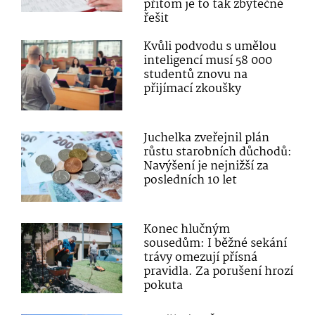
přitom je to tak zbytečné
řešit
Kvůli podvodu s umělou
inteligencí musí 58 000
studentů znovu na
přijímací zkoušky
Juchelka zveřejnil plán
růstu starobních důchodů:
Navýšení je nejnižší za
posledních 10 let
Konec hlučným
sousedům: I běžné sekání
trávy omezují přísná
pravidla. Za porušení hrozí
pokuta