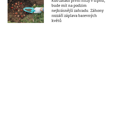
Kdo zasadí první hlízy v srpnu,
bude mít na podzim
nejkrásnější zahradu. Záhony
rozzáří záplava barevných
květů