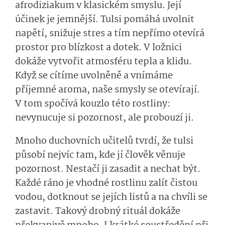
afrodiziakum v klasickém smyslu. Její
účinek je jemnější. Tulsi pomáhá uvolnit
napětí, snižuje stres a tím nepřímo otevírá
prostor pro blízkost a dotek. V ložnici
dokáže vytvořit atmosféru tepla a klidu.
Když se cítíme uvolněně a vnímáme
příjemné aroma, naše smysly se otevírají.
V tom spočívá kouzlo této rostliny:
nevynucuje si pozornost, ale probouzí ji.
Mnoho duchovních učitelů tvrdí, že tulsi
působí nejvíc tam, kde jí člověk věnuje
pozornost. Nestačí ji zasadit a nechat být.
Každé ráno je vhodné rostlinu zalít čistou
vodou, dotknout se jejích listů a na chvíli se
zastavit. Takový drobný rituál dokáže