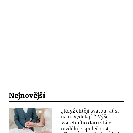
Nejnovější
„Když chtějí svatbu, ať si
na ni vydělají.“ Výše
svatebního daru stále
rozděluje společnost,