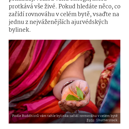
protkává vše živé. Pokud hledáte něco, co
zařídí rovnováhu v celém bytě, vsaďte na
jednu z nejváženějších ajurvédských
bylinek.
Podle Buddhistů vám tahle bylinka zařídí rovnováhu v celém bytě
Foto
: Shutterstock