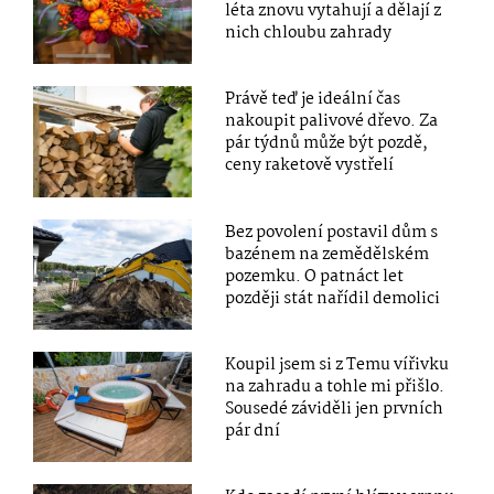
léta znovu vytahují a dělají z
nich chloubu zahrady
Právě teď je ideální čas
nakoupit palivové dřevo. Za
pár týdnů může být pozdě,
ceny raketově vystřelí
Bez povolení postavil dům s
bazénem na zemědělském
pozemku. O patnáct let
později stát nařídil demolici
Koupil jsem si z Temu vířivku
na zahradu a tohle mi přišlo.
Sousedé záviděli jen prvních
pár dní