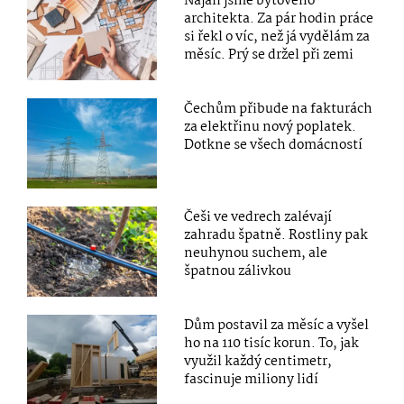
Najali jsme bytového
architekta. Za pár hodin práce
si řekl o víc, než já vydělám za
měsíc. Prý se držel při zemi
Čechům přibude na fakturách
za elektřinu nový poplatek.
Dotkne se všech domácností
Češi ve vedrech zalévají
zahradu špatně. Rostliny pak
neuhynou suchem, ale
špatnou zálivkou
Dům postavil za měsíc a vyšel
ho na 110 tisíc korun. To, jak
využil každý centimetr,
fascinuje miliony lidí