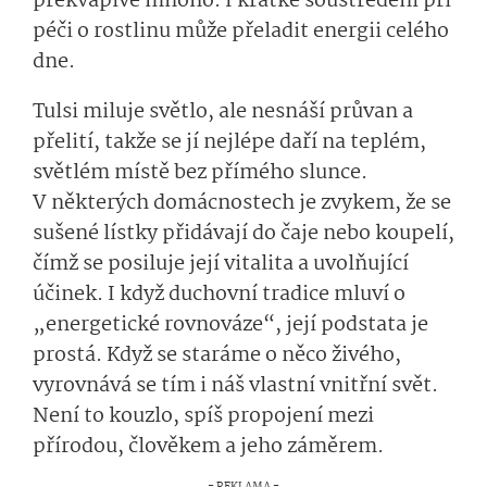
překvapivě mnoho. I krátké soustředění při
péči o rostlinu může přeladit energii celého
dne.
Tulsi miluje světlo, ale nesnáší průvan a
přelití, takže se jí nejlépe daří na teplém,
světlém místě bez přímého slunce.
V některých domácnostech je zvykem, že se
sušené lístky přidávají do čaje nebo koupelí,
čímž se posiluje její vitalita a uvolňující
účinek. I když duchovní tradice mluví o
„energetické rovnováze“, její podstata je
prostá. Když se staráme o něco živého,
vyrovnává se tím i náš vlastní vnitřní svět.
Není to kouzlo, spíš propojení mezi
přírodou, člověkem a jeho záměrem.