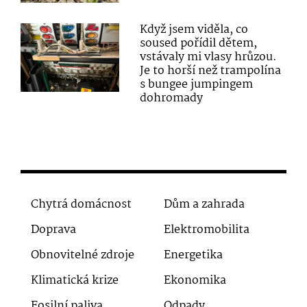
Když jsem viděla, co
soused pořídil dětem,
vstávaly mi vlasy hrůzou.
Je to horší než trampolína
s bungee jumpingem
dohromady
Chytrá domácnost
Dům a zahrada
Doprava
Elektromobilita
Obnovitelné zdroje
Energetika
Klimatická krize
Ekonomika
Fosilní paliva
Odpady