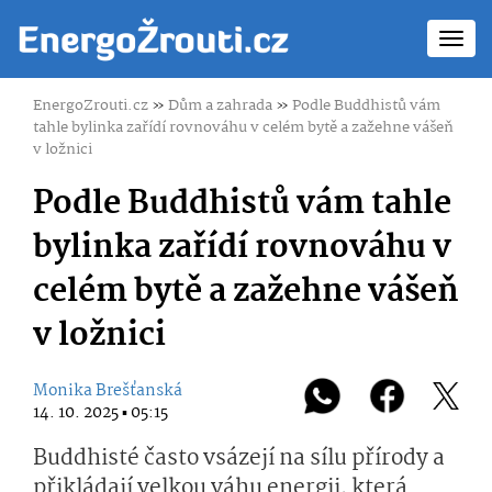
Toggl
navig
EnergoZrouti.cz
»
Dům a zahrada
»
Podle Buddhistů vám
tahle bylinka zařídí rovnováhu v celém bytě a zažehne vášeň
v ložnici
Podle Buddhistů vám tahle
bylinka zařídí rovnováhu v
celém bytě a zažehne vášeň
v ložnici
Monika Brešťanská
14. 10. 2025 ▪ 05:15
Buddhisté často vsázejí na sílu přírody a
přikládají velkou váhu energii, která