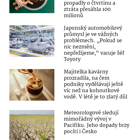
propadly o čtvrtinu a
ztráta přesáhla 100
milionů
Japonský automobilový
průmysl je ve vážných
problémech. „Pokud se
nic nezmění,
nepřežijeme,“ varuje šéf
Toyoty
Majitelka kavárny
prozradila, na čem
podniky vydělávají ještě
víc než na kohoutkové
vodě. V létě je to zlatý důl
Meteorologové sledují
mimořádný vývoj v
Pacifiku. Jeho dopady brzy
pocítí i Česko