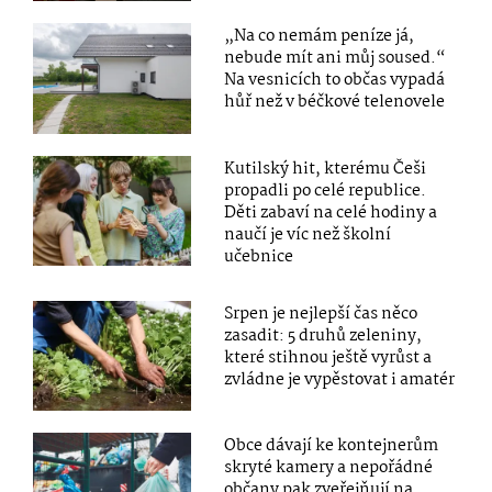
„Na co nemám peníze já,
nebude mít ani můj soused.“
Na vesnicích to občas vypadá
hůř než v béčkové telenovele
Kutilský hit, kterému Češi
propadli po celé republice.
Děti zabaví na celé hodiny a
naučí je víc než školní
učebnice
Srpen je nejlepší čas něco
zasadit: 5 druhů zeleniny,
které stihnou ještě vyrůst a
zvládne je vypěstovat i amatér
Obce dávají ke kontejnerům
skryté kamery a nepořádné
občany pak zveřejňují na