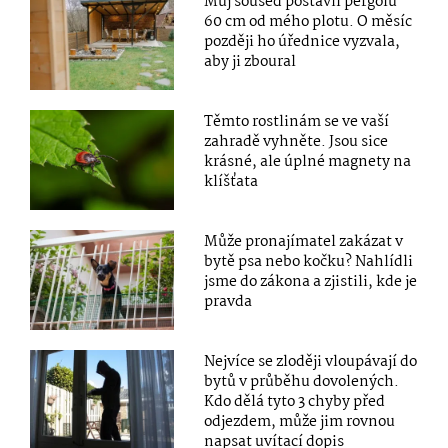
Můj soused postavil pergolu
60 cm od mého plotu. O měsíc
později ho úřednice vyzvala,
aby ji zboural
Těmto rostlinám se ve vaší
zahradě vyhněte. Jsou sice
krásné, ale úplné magnety na
klíšťata
Může pronajímatel zakázat v
bytě psa nebo kočku? Nahlídli
jsme do zákona a zjistili, kde je
pravda
Nejvíce se zloději vloupávají do
bytů v průběhu dovolených.
Kdo dělá tyto 3 chyby před
odjezdem, může jim rovnou
napsat uvítací dopis