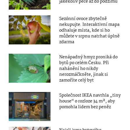
jakékoliv péče až do podzimu
Sezónní ovoce zbytečně
nekupujte. Interaktivní mapa
odhaluje místa, kde si ho
můžete v srpnu natrhat úplně
zdarma
Nenápadný hmyz proniká do
bytů po celém Česku. Při
nahánění ho nikdy
nerozmáčkněte, jinak si
zamoříte celý byt
Společnost IKEA navrhla „tiny
house“ o rozloze 34 m², aby
pomohla lidem bez peněz