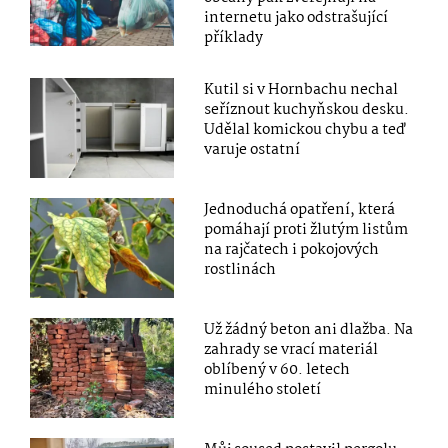
internetu jako odstrašující
příklady
Kutil si v Hornbachu nechal
seříznout kuchyňskou desku.
Udělal komickou chybu a teď
varuje ostatní
Jednoduchá opatření, která
pomáhají proti žlutým listům
na rajčatech i pokojových
rostlinách
Už žádný beton ani dlažba. Na
zahrady se vrací materiál
oblíbený v 60. letech
minulého století