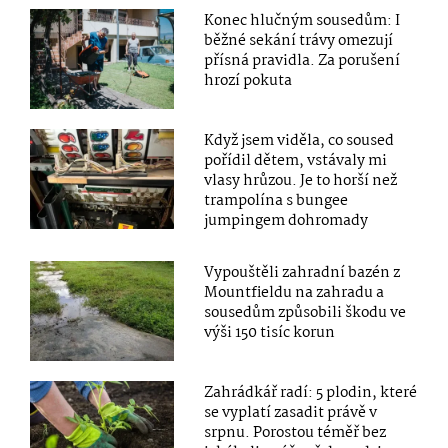
Konec hlučným sousedům: I
běžné sekání trávy omezují
přísná pravidla. Za porušení
hrozí pokuta
Když jsem viděla, co soused
pořídil dětem, vstávaly mi
vlasy hrůzou. Je to horší než
trampolína s bungee
jumpingem dohromady
Vypouštěli zahradní bazén z
Mountfieldu na zahradu a
sousedům způsobili škodu ve
výši 150 tisíc korun
Zahrádkář radí: 5 plodin, které
se vyplatí zasadit právě v
srpnu. Porostou téměř bez