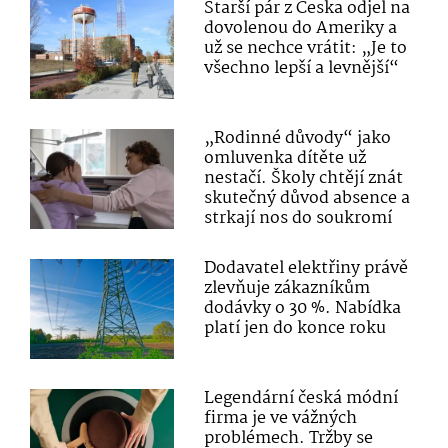
Starší pár z Česka odjel na
dovolenou do Ameriky a
už se nechce vrátit: „Je to
všechno lepší a levnější“
„Rodinné důvody“ jako
omluvenka dítěte už
nestačí. Školy chtějí znát
skutečný důvod absence a
strkají nos do soukromí
Dodavatel elektřiny právě
zlevňuje zákazníkům
dodávky o 30 %. Nabídka
platí jen do konce roku
Legendární česká módní
firma je ve vážných
problémech. Tržby se