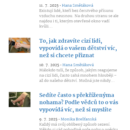
11. 7. 2025 •
Hana Smětáková
Existují lidé, kteří bez čerstvého přísunu
vzduchu neusnou. Na druhou stranu se ale
najdou i ti, kterým otevřené okno vadí
kvůli...
To, jak zdravíte cizí lidi,
vypovídá o vašem dětství víc,
než si chcete přiznat
10. 7. 2025 •
Hana Smětáková
Málokdo tuší, že způsob, jakým reagujeme
na cizí lidi, často sahá mnohem hlouběji –
až do našeho dětství. Možná jste nikdy...
Sedíte často s překříženýma
nohama? Podle vědců to o vás
vypovídá víc, než si myslíte
9. 7. 2025 •
Monika Brešťanská
Každý má svůj oblíbený způsob sezení.
Někdo si rád pohodlně opře nohy o opěrku,