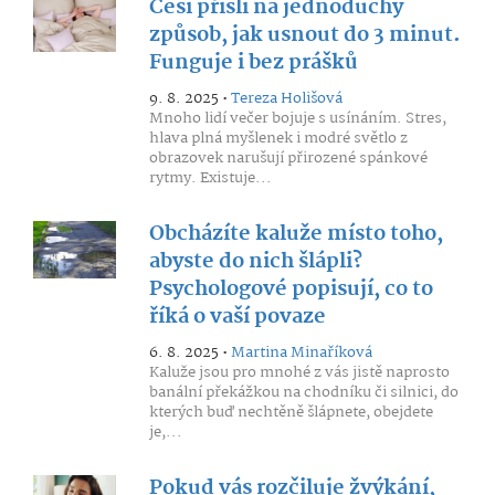
Češi přišli na jednoduchý
způsob, jak usnout do 3 minut.
Funguje i bez prášků
9. 8. 2025 •
Tereza Holišová
Mnoho lidí večer bojuje s usínáním. Stres,
hlava plná myšlenek i modré světlo z
obrazovek narušují přirozené spánkové
rytmy. Existuje...
Obcházíte kaluže místo toho,
abyste do nich šlápli?
Psychologové popisují, co to
říká o vaší povaze
6. 8. 2025 •
Martina Minaříková
Kaluže jsou pro mnohé z vás jistě naprosto
banální překážkou na chodníku či silnici, do
kterých buď nechtěně šlápnete, obejdete
je,...
Pokud vás rozčiluje žvýkání,