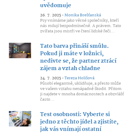
uvědomuje
26. 7. 2025 •
Monika Brešťanská
Psy vnímáme jako věrné společníky, kteří
nás milují bezpodmínečně. A právem. Tato
zvířata jsou mistři ve čtení lidské řeči...
Tato barva přináší smůlu.
Pokud ji máte v ložnici,
nedivte se, že partner ztrácí
zájem a vztah chladne
24. 7. 2025 •
Tereza Holišová
Působí elegantně, uklidňuje, a přesto může
ve vašem vztahu nenápadně škodit. Přitom
ji najdete v mnoha domácnostech a obzvlášť
často...
Test osobnosti: Vyberte si
jedno z těchto jídel a zjistíte,
jak vás vnímají ostatní