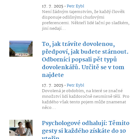
17. 7. 2025 •
Petr Eybl
Není žádným tajemstvím, že každý člověk
disponuje odlišnými chuťovými
preferencemi. Někteří lidé lační po sladkém,
jiní nedají...
To, jak trávíte dovolenou,
předpoví, jak budete stárnout.
Odborníci popsali pět typů
dovolenkářů. Určitě se v tom
najdete
17. 7. 2025 •
Petr Eybl
Dovolená je obdobím, na které se značné
množství lidí každoročně nesmírně těší. Pro
každého však tento pojem může znamenat
něco...
Psychologové odhalují: Těmito
gesty si každého získáte do 10