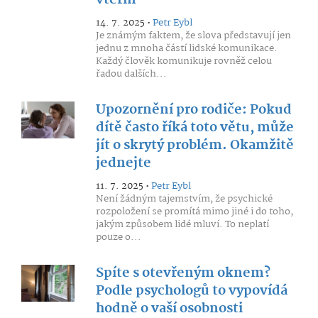
vteřin
14. 7. 2025 •
Petr Eybl
Je známým faktem, že slova představují jen
jednu z mnoha částí lidské komunikace.
Každý člověk komunikuje rovněž celou
řadou dalších...
Upozornění pro rodiče: Pokud
dítě často říká toto větu, může
jít o skrytý problém. Okamžitě
jednejte
11. 7. 2025 •
Petr Eybl
Není žádným tajemstvím, že psychické
rozpoložení se promítá mimo jiné i do toho,
jakým způsobem lidé mluví. To neplatí
pouze o...
Spíte s otevřeným oknem?
Podle psychologů to vypovídá
hodně o vaší osobnosti