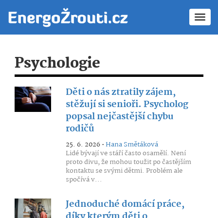
Toggl
navig
Psychologie
Děti o nás ztratily zájem,
stěžují si senioři. Psycholog
popsal nejčastější chybu
rodičů
25. 6. 2026 •
Hana Smětáková
Lidé bývají ve stáří často osamělí. Není
proto divu, že mohou toužit po častějším
kontaktu se svými dětmi. Problém ale
spočívá v...
Jednoduché domácí práce,
díky kterým děti o