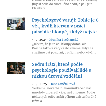
jiný si sedá do tureckého sedu, a pak je tu
klasika v...
Psychologové varují: Tohle je 6
vět, kvůli kterým v práci
působíte hloupě, i když nejste
5. 7. 2025 •
Monika Brešťanská
„Já vím, že je to asi hloupý dotaz, ale…“
Přesně takové věty často říkáme, když se
snažíme být pokorní, vstřícní nebo když...
Sedm frází, které podle
psychologie používají lidé s
nízkou úrovní vzdělání
4. 7. 2025 •
Hana Smětáková
Verbální i neverbální komunikace o nás
mnohdy prozradí více, než chceme. Podle
některých odborníků přitom existují určité
fráze a...