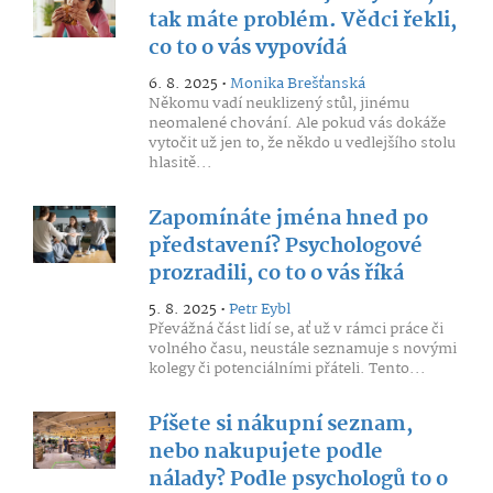
tak máte problém. Vědci řekli,
co to o vás vypovídá
6. 8. 2025 •
Monika Brešťanská
Někomu vadí neuklizený stůl, jinému
neomalené chování. Ale pokud vás dokáže
vytočit už jen to, že někdo u vedlejšího stolu
hlasitě...
Zapomínáte jména hned po
představení? Psychologové
prozradili, co to o vás říká
5. 8. 2025 •
Petr Eybl
Převážná část lidí se, ať už v rámci práce či
volného času, neustále seznamuje s novými
kolegy či potenciálními přáteli. Tento...
Píšete si nákupní seznam,
nebo nakupujete podle
nálady? Podle psychologů to o