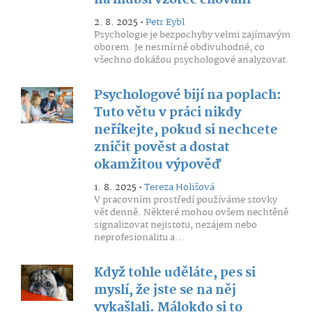
na hlubší vzorec chování
2. 8. 2025 •
Petr Eybl
Psychologie je bezpochyby velmi zajímavým
oborem. Je nesmírně obdivuhodné, co
všechno dokážou psychologové analyzovat.
Psychologové bijí na poplach:
Tuto větu v práci nikdy
neříkejte, pokud si nechcete
zničit pověst a dostat
okamžitou výpověď
1. 8. 2025 •
Tereza Holišová
V pracovním prostředí používáme stovky
vět denně. Některé mohou ovšem nechtěně
signalizovat nejistotu, nezájem nebo
neprofesionalitu a...
Když tohle uděláte, pes si
myslí, že jste se na něj
vykašlali. Málokdo si to