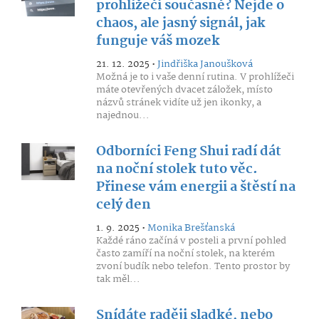
prohlížeči současně? Nejde o
chaos, ale jasný signál, jak
funguje váš mozek
21. 12. 2025 •
Jindřiška Janoušková
Možná je to i vaše denní rutina. V prohlížeči
máte otevřených dvacet záložek, místo
názvů stránek vidíte už jen ikonky, a
najednou...
Odborníci Feng Shui radí dát
na noční stolek tuto věc.
Přinese vám energii a štěstí na
celý den
1. 9. 2025 •
Monika Brešťanská
Každé ráno začíná v posteli a první pohled
často zamíří na noční stolek, na kterém
zvoní budík nebo telefon. Tento prostor by
tak měl...
Snídáte raději sladké, nebo