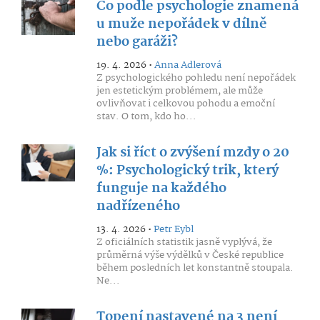
Co podle psychologie znamená
u muže nepořádek v dílně
nebo garáži?
19. 4. 2026 •
Anna Adlerová
Z psychologického pohledu není nepořádek
jen estetickým problémem, ale může
ovlivňovat i celkovou pohodu a emoční
stav. O tom, kdo ho...
Jak si říct o zvýšení mzdy o 20
%: Psychologický trik, který
funguje na každého
nadřízeného
13. 4. 2026 •
Petr Eybl
Z oficiálních statistik jasně vyplývá, že
průměrná výše výdělků v České republice
během posledních let konstantně stoupala.
Ne...
Topení nastavené na 3 není