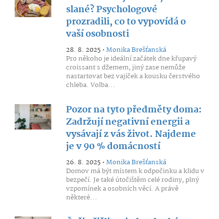
slané? Psychologové
prozradili, co to vypovídá o
vaší osobnosti
28. 8. 2025 •
Monika Brešťanská
Pro někoho je ideální začátek dne křupavý
croissant s džemem, jiný zase nemůže
nastartovat bez vajíček a kousku čerstvého
chleba. Volba...
Pozor na tyto předměty doma:
Zadržují negativní energii a
vysávají z vás život. Najdeme
je v 90 % domácností
26. 8. 2025 •
Monika Brešťanská
Domov má být místem k odpočinku a klidu v
bezpečí. Je také útočištěm celé rodiny, plný
vzpomínek a osobních věcí. A právě
některé...