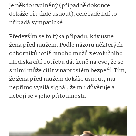
je někdo uvolněný (případně dokonce
dokáže při jízdě usnout), celé řadě lidí to
připadá sympatické.
Především se to týká případu, kdy usne
žena před mužem. Podle názoru některých
odborníků totiž mnoho mužů z evolučního
hlediska cítí potřebu dát ženě najevo, že se
s nimi může cítit v naprostém bezpečí. Tím,
že žena před mužem dokáže usnout, mu
nepřímo vysílá signál, že mu důvěruje a
nebojí se v jeho přítomnosti.