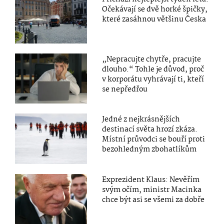
Očekávají se dvě horké špičky,
které zasáhnou většinu Česka
„Nepracujte chytře, pracujte
dlouho.“ Tohle je důvod, proč
v korporátu vyhrávají ti, kteří
se nepředřou
Jedné z nejkrásnějších
destinací světa hrozí zkáza.
Místní průvodci se bouří proti
bezohledným zbohatlíkům
Exprezident Klaus: Nevěřím
svým očím, ministr Macinka
chce být asi se všemi za dobře