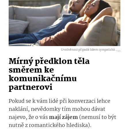
Uvolněnost připadá lidem sympatická. ,
...
Mírný předklon těla
směrem ke
komunikačnímu
partnerovi
Pokud se k vám lidé při konverzaci lehce
naklání, nevědomky tím mohou dávat
najevo, že o vás
mají zájem
(nemusí to být
nutně z romantického hlediska).