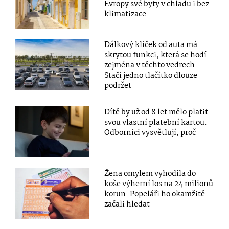
Evropy své byty v chladu i bez
klimatizace
Dálkový klíček od auta má
skrytou funkci, která se hodí
zejména v těchto vedrech.
Stačí jedno tlačítko dlouze
podržet
Dítě by už od 8 let mělo platit
svou vlastní platební kartou.
Odborníci vysvětlují, proč
Žena omylem vyhodila do
koše výherní los na 24 milionů
korun. Popeláři ho okamžitě
začali hledat