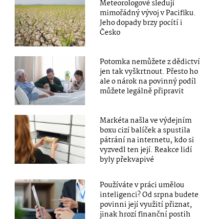
Meteorologové sledují
mimořádný vývoj v Pacifiku.
Jeho dopady brzy pocítí i
Česko
Potomka nemůžete z dědictví
jen tak vyškrtnout. Přesto ho
ale o nárok na povinný podíl
můžete legálně připravit
Markéta našla ve výdejním
boxu cizí balíček a spustila
pátrání na internetu, kdo si
vyzvedl ten její. Reakce lidí
byly překvapivé
Používáte v práci umělou
inteligenci? Od srpna budete
povinni její využití přiznat,
jinak hrozí finanční postih