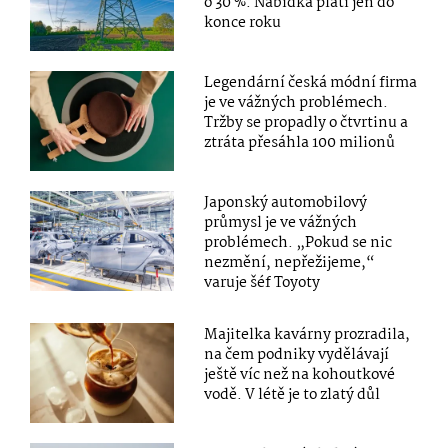
o 30 %. Nabídka platí jen do
konce roku
Legendární česká módní firma
je ve vážných problémech.
Tržby se propadly o čtvrtinu a
ztráta přesáhla 100 milionů
Japonský automobilový
průmysl je ve vážných
problémech. „Pokud se nic
nezmění, nepřežijeme,“
varuje šéf Toyoty
Majitelka kavárny prozradila,
na čem podniky vydělávají
ještě víc než na kohoutkové
vodě. V létě je to zlatý důl