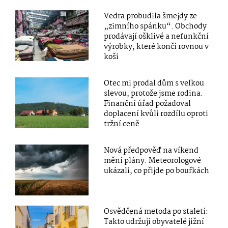
Vedra probudila šmejdy ze
„zimního spánku“. Obchody
prodávají ošklivé a nefunkční
výrobky, které končí rovnou v
koši
Otec mi prodal dům s velkou
slevou, protože jsme rodina.
Finanční úřad požadoval
doplacení kvůli rozdílu oproti
tržní ceně
Nová předpověď na víkend
mění plány. Meteorologové
ukázali, co přijde po bouřkách
Osvědčená metoda po staletí:
Takto udržují obyvatelé jižní