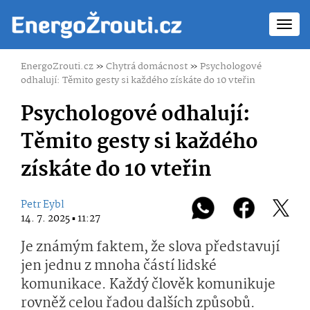
Toggl
navig
EnergoZrouti.cz
»
Chytrá domácnost
»
Psychologové
odhalují: Těmito gesty si každého získáte do 10 vteřin
Psychologové odhalují:
Těmito gesty si každého
získáte do 10 vteřin
Petr Eybl
14. 7. 2025 ▪ 11:27
Je známým faktem, že slova představují
jen jednu z mnoha částí lidské
komunikace. Každý člověk komunikuje
rovněž celou řadou dalších způsobů.