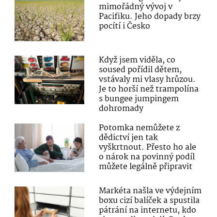
mimořádný vývoj v
Pacifiku. Jeho dopady brzy
pocítí i Česko
Když jsem viděla, co
soused pořídil dětem,
vstávaly mi vlasy hrůzou.
Je to horší než trampolína
s bungee jumpingem
dohromady
Potomka nemůžete z
dědictví jen tak
vyškrtnout. Přesto ho ale
o nárok na povinný podíl
můžete legálně připravit
Markéta našla ve výdejním
boxu cizí balíček a spustila
pátrání na internetu, kdo