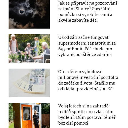
Jak se připravit na pozorování
zatmění Slunce? Speciální
pomůcku si vyrobíte sami a
skvěle zabavíte děti
Už od září začne fungovat
supermoderní sanatorium za
693 milionů. Péče bude pro
vybrané pojištěnce zdarma
Otec dětem vybudoval
milionové investiční portfolio
do začátku života. Stačilo mu
odkládat pravidelně 500 Kč
Ve 13 letech si na zahradě
rodičů splnil sen o vlastním
bydlení. Dům postavil téměř
bez cizí pomoci