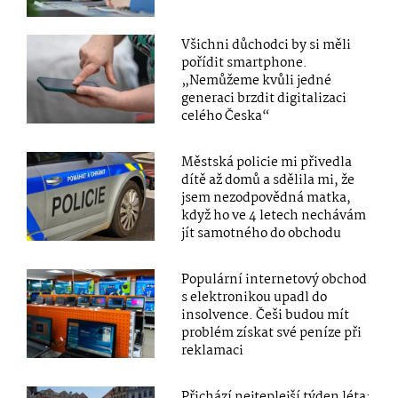
Všichni důchodci by si měli
pořídit smartphone.
„Nemůžeme kvůli jedné
generaci brzdit digitalizaci
celého Česka“
Městská policie mi přivedla
dítě až domů a sdělila mi, že
jsem nezodpovědná matka,
když ho ve 4 letech nechávám
jít samotného do obchodu
Populární internetový obchod
s elektronikou upadl do
insolvence. Češi budou mít
problém získat své peníze při
reklamaci
Přichází nejteplejší týden léta: