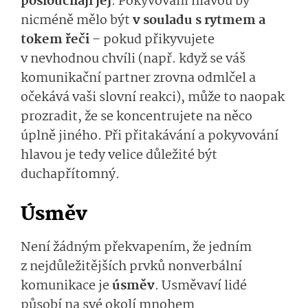
poslouchají jej
. Pokyvování hlavou by
nicméně mělo být
v souladu s rytmem a
tokem řeči
– pokud přikyvujete
v nevhodnou chvíli (např. když se váš
komunikační partner zrovna odmlčel a
očekává vaši slovní reakci), může to naopak
prozradit, že se koncentrujete na něco
úplně jiného. Při přitakávání a pokyvování
hlavou je tedy velice důležité být
duchapřítomný.
Úsměv
Není žádným překvapením, že jedním
z nejdůležitějších prvků nonverbální
komunikace je
úsměv
. Usměvaví lidé
působí na své okolí mnohem