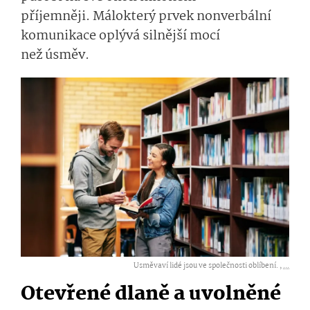
příjemněji. Má­lokterý prvek nonverbální
komunikace oplývá silnější mocí
než úsměv.
Usměvaví lidé jsou ve společnosti oblíbení. ,
...
Otevřené dlaně a uvolněné