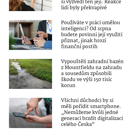
si vyzvedl ten její. Reakce
lidí byly překvapivé
Používáte v práci umělou
inteligenci? Od srpna
budete povinni její využití
přiznat, jinak hrozí
finanční postih
Vypouštěli zahradní bazén
z Mountfieldu na zahradu
a sousedům způsobili
škodu ve výši 150 tisíc
korun
Všichni důchodci by si
měli pořídit smartphone.
„Nemůžeme kvůli jedné
generaci brzdit digitalizaci
celého Česka“