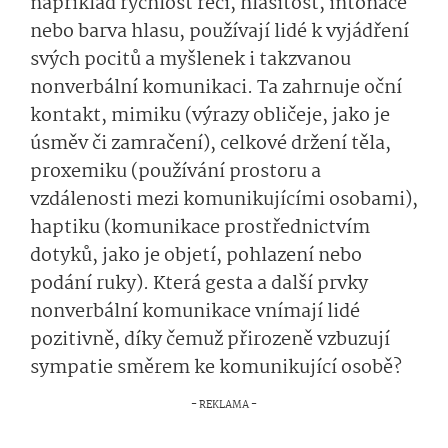
například rychlost řeči, hlasitost, intonace
nebo barva hlasu, používají lidé k vyjádření
svých pocitů a myšlenek i takzvanou
nonverbální komunikaci. Ta zahrnuje oční
kontakt, mimiku (výrazy obličeje, jako je
úsměv či zamračení), celkové držení těla,
proxemiku (používání prostoru a
vzdálenosti mezi komunikujícími osobami),
haptiku (komunikace prostřednictvím
dotyků, jako je objetí, pohlazení nebo
podání ruky). Která gesta a další prvky
nonverbální komunikace vnímají lidé
pozitivně, díky čemuž přirozeně vzbuzují
sympatie směrem ke komunikující osobě?