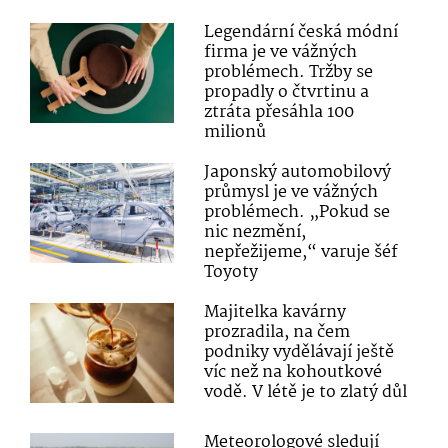
Legendární česká módní
firma je ve vážných
problémech. Tržby se
propadly o čtvrtinu a
ztráta přesáhla 100
milionů
Japonský automobilový
průmysl je ve vážných
problémech. „Pokud se
nic nezmění,
nepřežijeme,“ varuje šéf
Toyoty
Majitelka kavárny
prozradila, na čem
podniky vydělávají ještě
víc než na kohoutkové
vodě. V létě je to zlatý důl
Meteorologové sledují