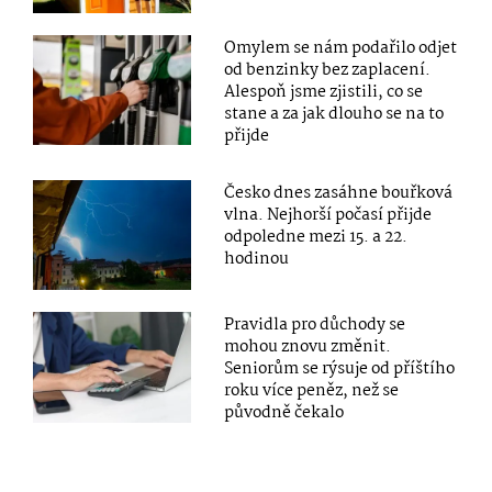
Omylem se nám podařilo odjet
od benzinky bez zaplacení.
Alespoň jsme zjistili, co se
stane a za jak dlouho se na to
přijde
Česko dnes zasáhne bouřková
vlna. Nejhorší počasí přijde
odpoledne mezi 15. a 22.
hodinou
Pravidla pro důchody se
mohou znovu změnit.
Seniorům se rýsuje od příštího
roku více peněz, než se
původně čekalo