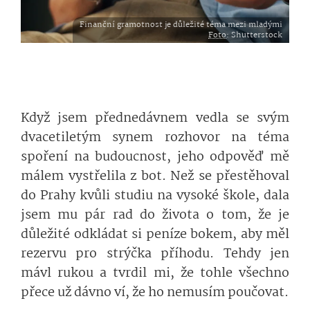
Finanční gramotnost je důležité téma mezi mladými
Foto
: Shutterstock
Když jsem přednedávnem vedla se svým
dvacetiletým synem rozhovor na téma
spoření na budoucnost, jeho odpověď mě
málem vystřelila z bot. Než se přestěhoval
do Prahy kvůli studiu na vysoké škole, dala
jsem mu pár rad do života o tom, že je
důležité odkládat si peníze bokem, aby měl
rezervu pro strýčka příhodu. Tehdy jen
mávl rukou a tvrdil mi, že tohle všechno
přece už dávno ví, že ho nemusím poučovat.