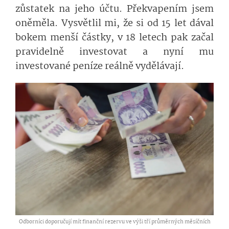
zůstatek na jeho účtu. Překvapením jsem
oněměla. Vysvětlil mi, že si od 15 let dával
bokem menší částky, v 18 letech pak začal
pravidelně investovat a nyní mu
investované peníze reálně vydělávají.
Odborníci doporučují mít finanční rezervu ve výši tří průměrných měsíčních