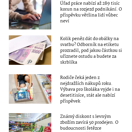
Úřad práce nabízí až 289 tisíc
korun na rozjezd podnikání. O
příspěvku většina lidí vůbec
neví
Kolik peněz dát do obálky na
svatbu? Odborník na etiketu
prozradil, pod jakou částkou si
uříznete ostudu a budete za
skrblíka
Rodiče čeká jeden z
nejdražších nákupů roku.
Výbava pro školáka vyjde i na
desetitisíce, stát ale nabízí
příspěvek
Známý diskont s levným
zbožím zavírá 50 prodejen. O
budoucnosti řetězce