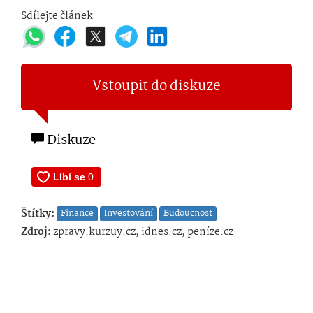
Sdílejte článek
Vstoupit do diskuze
Diskuze
Štítky:
Finance
Investování
Budoucnost
Zdroj:
zpravy.kurzuy.cz, idnes.cz, peníze.cz