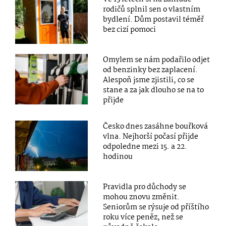
rodičů splnil sen o vlastním
bydlení. Dům postavil téměř
bez cizí pomoci
Omylem se nám podařilo odjet
od benzinky bez zaplacení.
Alespoň jsme zjistili, co se
stane a za jak dlouho se na to
přijde
Česko dnes zasáhne bouřková
vlna. Nejhorší počasí přijde
odpoledne mezi 15. a 22.
hodinou
Pravidla pro důchody se
mohou znovu změnit.
Seniorům se rýsuje od příštího
roku více peněz, než se