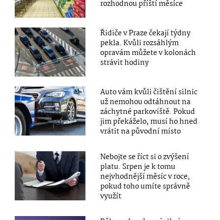
rozhodnou příští měsíce
Řidiče v Praze čekají týdny
pekla. Kvůli rozsáhlým
opravám můžete v kolonách
strávit hodiny
Auto vám kvůli čištění silnic
už nemohou odtáhnout na
záchytné parkoviště. Pokud
jim překáželo, musí ho hned
vrátit na původní místo
Nebojte se říct si o zvýšení
platu. Srpen je k tomu
nejvhodnější měsíc v roce,
pokud toho umíte správně
využít