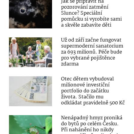
Jak se připravit na
pozorování zatmění
Slunce? Speciální
pomůcku si vyrobíte sami
a skvěle zabavíte děti
Už od září začne fungovat
supermoderní sanatorium
za 693 milionů. Péče bude
pro vybrané pojištěnce
zdarma
Otec dětem vybudoval
milionové investiční
portfolio do začátku
života. Stačilo mu
odkládat pravidelně 500 Kč
Nenápadný hmyz proniká
do bytů po celém Česku.
Při nahánění ho nikdy