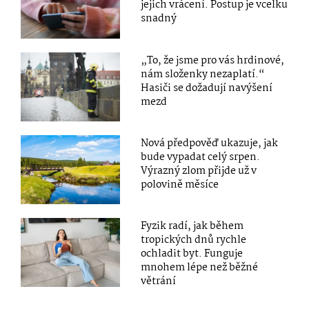
jejich vrácení. Postup je vcelku
snadný
„To, že jsme pro vás hrdinové,
nám složenky nezaplatí.“
Hasiči se dožadují navýšení
mezd
Nová předpověď ukazuje, jak
bude vypadat celý srpen.
Výrazný zlom přijde už v
polovině měsíce
Fyzik radí, jak během
tropických dnů rychle
ochladit byt. Funguje
mnohem lépe než běžné
větrání