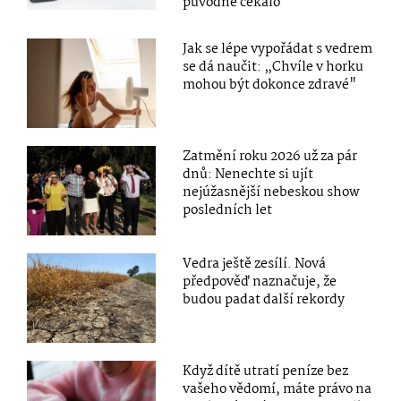
původně čekalo
Jak se lépe vypořádat s vedrem
se dá naučit: „Chvíle v horku
mohou být dokonce zdravé"
Zatmění roku 2026 už za pár
dnů: Nenechte si ujít
nejúžasnější nebeskou show
posledních let
Vedra ještě zesílí. Nová
předpověď naznačuje, že
budou padat další rekordy
Když dítě utratí peníze bez
vašeho vědomí, máte právo na