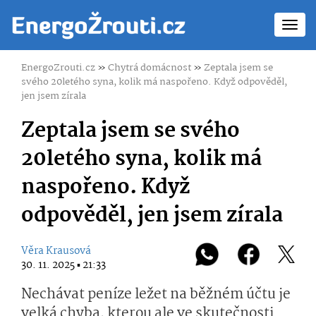
Toggl
navig
EnergoZrouti.cz
»
Chytrá domácnost
»
Zeptala jsem se
svého 20letého syna, kolik má naspořeno. Když odpověděl,
jen jsem zírala
Zeptala jsem se svého
20letého syna, kolik má
naspořeno. Když
odpověděl, jen jsem zírala
Věra Krausová
30. 11. 2025 ▪ 21:33
Nechávat peníze ležet na běžném účtu je
velká chyba, kterou ale ve skutečnosti