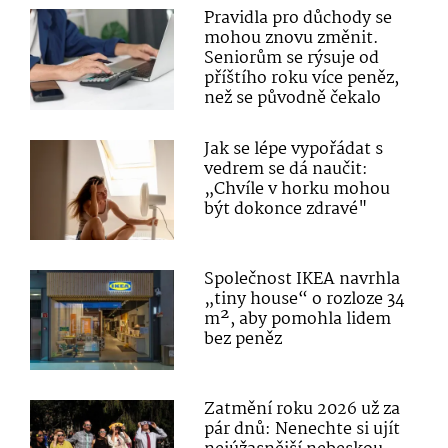
Pravidla pro důchody se
mohou znovu změnit.
Seniorům se rýsuje od
příštího roku více peněz,
než se původně čekalo
Jak se lépe vypořádat s
vedrem se dá naučit:
„Chvíle v horku mohou
být dokonce zdravé"
Společnost IKEA navrhla
„tiny house“ o rozloze 34
m², aby pomohla lidem
bez peněz
Zatmění roku 2026 už za
pár dnů: Nenechte si ujít