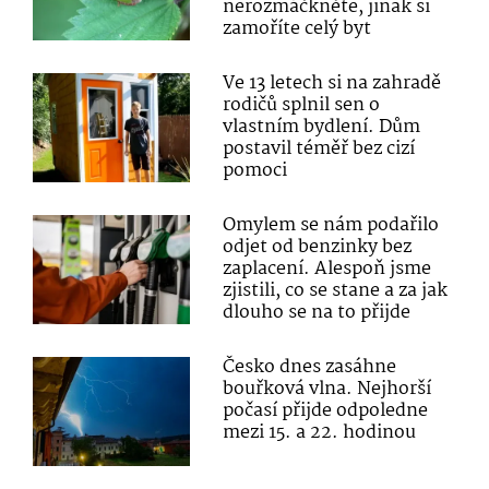
nerozmáčkněte, jinak si
zamoříte celý byt
Ve 13 letech si na zahradě
rodičů splnil sen o
vlastním bydlení. Dům
postavil téměř bez cizí
pomoci
Omylem se nám podařilo
odjet od benzinky bez
zaplacení. Alespoň jsme
zjistili, co se stane a za jak
dlouho se na to přijde
Česko dnes zasáhne
bouřková vlna. Nejhorší
počasí přijde odpoledne
mezi 15. a 22. hodinou