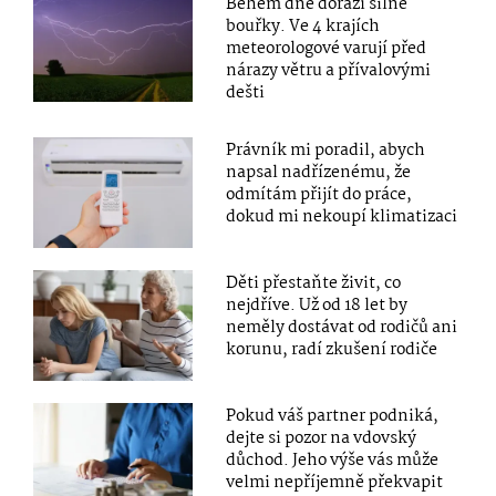
Během dne dorazí silné
bouřky. Ve 4 krajích
meteorologové varují před
nárazy větru a přívalovými
dešti
Právník mi poradil, abych
napsal nadřízenému, že
odmítám přijít do práce,
dokud mi nekoupí klimatizaci
Děti přestaňte živit, co
nejdříve. Už od 18 let by
neměly dostávat od rodičů ani
korunu, radí zkušení rodiče
Pokud váš partner podniká,
dejte si pozor na vdovský
důchod. Jeho výše vás může
velmi nepříjemně překvapit