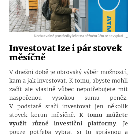
Nechat volné prostředky ležet na běžném účtu se nevyplatí ,
...
Investovat lze i pár stovek
měsíčně
V dnešní době je obrovský výběr možností,
kam a jak investovat. K tomu, abyste mohli
začít ale vlastně vůbec nepotřebujete mít
naspořenou vysokou sumu peněz.
V podstatě stačí investovat jen několik
stovek korun měsíčně.
K tomu můžete
využít různé investiční platformy
. Je
pouze potřeba vybrat si tu správnou a