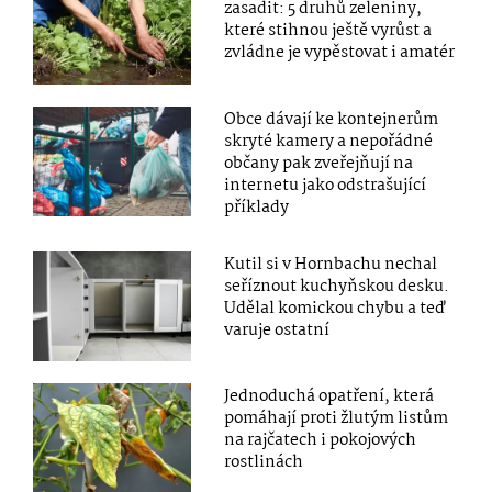
zasadit: 5 druhů zeleniny,
které stihnou ještě vyrůst a
zvládne je vypěstovat i amatér
Obce dávají ke kontejnerům
skryté kamery a nepořádné
občany pak zveřejňují na
internetu jako odstrašující
příklady
Kutil si v Hornbachu nechal
seříznout kuchyňskou desku.
Udělal komickou chybu a teď
varuje ostatní
Jednoduchá opatření, která
pomáhají proti žlutým listům
na rajčatech i pokojových
rostlinách