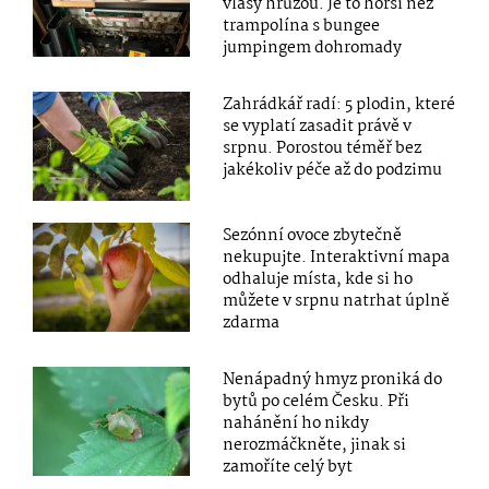
vlasy hrůzou. Je to horší než
trampolína s bungee
jumpingem dohromady
Zahrádkář radí: 5 plodin, které
se vyplatí zasadit právě v
srpnu. Porostou téměř bez
jakékoliv péče až do podzimu
Sezónní ovoce zbytečně
nekupujte. Interaktivní mapa
odhaluje místa, kde si ho
můžete v srpnu natrhat úplně
zdarma
Nenápadný hmyz proniká do
bytů po celém Česku. Při
nahánění ho nikdy
nerozmáčkněte, jinak si
zamoříte celý byt