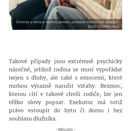
Účtenky a faktury mohou pomoci prokázat vlastnictví majetku.
Foto
: Shutterstock
Takové případy jsou extrémně psychicky
náročné, jelikož rodina se musí vypořádat
nejen s dluhy, ale také s emocemi, které
mohou výrazně narušit vztahy. Bezmoc,
kterou cítí v takové chvíli rodiče, lze jen
těžko slovy popsat. Exekutor má totiž
právo vstoupit do bytu či domu i bez
souhlasu dlužníka.