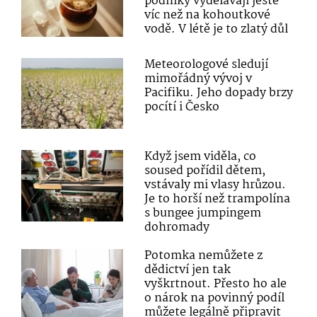
podniky vydělávají ještě
víc než na kohoutkové
vodě. V létě je to zlatý důl
Meteorologové sledují
mimořádný vývoj v
Pacifiku. Jeho dopady brzy
pocítí i Česko
Když jsem viděla, co
soused pořídil dětem,
vstávaly mi vlasy hrůzou.
Je to horší než trampolína
s bungee jumpingem
dohromady
Potomka nemůžete z
dědictví jen tak
vyškrtnout. Přesto ho ale
o nárok na povinný podíl
můžete legálně připravit