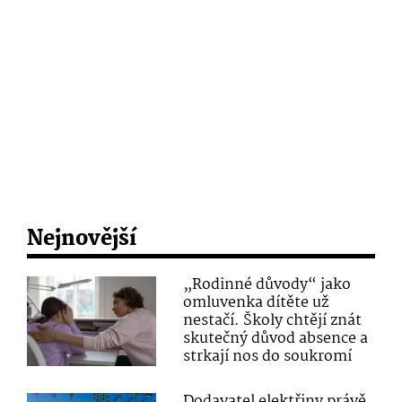
Nejnovější
„Rodinné důvody“ jako
omluvenka dítěte už
nestačí. Školy chtějí znát
skutečný důvod absence a
strkají nos do soukromí
Dodavatel elektřiny právě