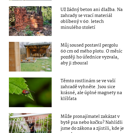
Už žádný beton ani dlažba. Na
zahrady se vrací materiál
oblíbený v 60. letech
minulého století
Můj soused postavil pergolu
60 cm od mého plotu. O měsíc
později ho úřednice vyzvala,
aby ji zboural
Těmto rostlinám se ve vaší
zahradě vyhněte. Jsou sice
krásné, ale úplné magnety na
klíšťata
Může pronajímatel zakázat v
bytě psa nebo kočku? Nahlídli
jsme do zákona a zjistili, kde je