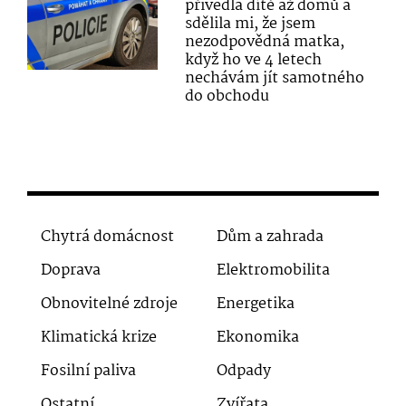
přivedla dítě až domů a
sdělila mi, že jsem
nezodpovědná matka,
když ho ve 4 letech
nechávám jít samotného
do obchodu
Chytrá domácnost
Dům a zahrada
Doprava
Elektromobilita
Obnovitelné zdroje
Energetika
Klimatická krize
Ekonomika
Fosilní paliva
Odpady
Ostatní
Zvířata