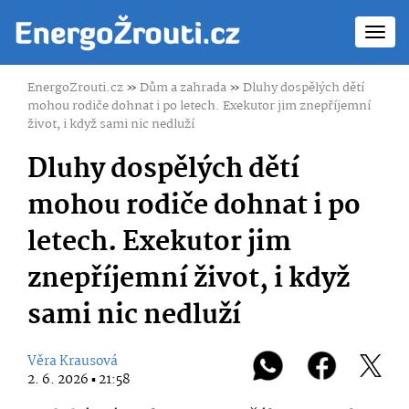
Toggl
navig
EnergoZrouti.cz
»
Dům a zahrada
»
Dluhy dospělých dětí
mohou rodiče dohnat i po letech. Exekutor jim znepříjemní
život, i když sami nic nedluží
Dluhy dospělých dětí
mohou rodiče dohnat i po
letech. Exekutor jim
znepříjemní život, i když
sami nic nedluží
Věra Krausová
2. 6. 2026 ▪ 21:58