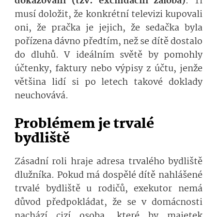
dokazování (tzv. excindační žaloba)
. Ti
musí doložit, že konkrétní televizi kupovali
oni, že pračka je jejich, že sedačka byla
pořízena dávno předtím, než se dítě dostalo
do dluhů. V ideálním světě by pomohly
účtenky, faktury nebo výpisy z účtu, jenže
většina lidí si po letech takové doklady
neuchovává.
Problémem je trvalé
bydliště
Zásadní roli hraje adresa trvalého bydliště
dlužníka. Pokud má dospělé dítě nahlášené
trvalé bydliště u rodičů, exekutor nemá
důvod předpokládat, že se v domácnosti
nachází cizí osoba, které by majetek