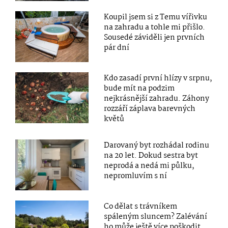
Koupil jsem si z Temu vířivku
na zahradu a tohle mi přišlo.
Sousedé záviděli jen prvních
pár dní
Kdo zasadí první hlízy v srpnu,
bude mít na podzim
nejkrásnější zahradu. Záhony
rozzáří záplava barevných
květů
Darovaný byt rozhádal rodinu
na 20 let. Dokud sestra byt
neprodá a nedá mi půlku,
nepromluvím s ní
Co dělat s trávníkem
spáleným sluncem? Zalévání
ho může ještě více poškodit