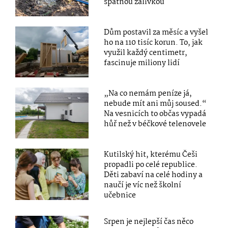
špatnou zálivkou
Dům postavil za měsíc a vyšel
ho na 110 tisíc korun. To, jak
využil každý centimetr,
fascinuje miliony lidí
„Na co nemám peníze já,
nebude mít ani můj soused.“
Na vesnicích to občas vypadá
hůř než v béčkové telenovele
Kutilský hit, kterému Češi
propadli po celé republice.
Děti zabaví na celé hodiny a
naučí je víc než školní
učebnice
Srpen je nejlepší čas něco