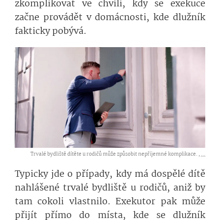
zkomplikovat ve chvíli, kdy se exekuce
začne provádět v domácnosti, kde dlužník
fakticky pobývá.
Trvalé bydliště dítěte u rodičů může způsobit nepříjemné komplikace. ,
...
Typicky jde o případy, kdy má dospělé dítě
nahlášené trvalé bydliště u rodičů, aniž by
tam cokoli vlastnilo. Exekutor pak může
přijít přímo do místa, kde se dlužník