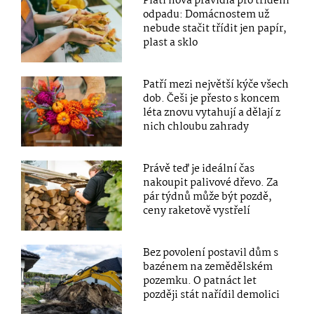
Platí nová pravidla pro třídění
odpadu: Domácnostem už
nebude stačit třídit jen papír,
plast a sklo
Patří mezi největší kýče všech
dob. Češi je přesto s koncem
léta znovu vytahují a dělají z
nich chloubu zahrady
Právě teď je ideální čas
nakoupit palivové dřevo. Za
pár týdnů může být pozdě,
ceny raketově vystřelí
Bez povolení postavil dům s
bazénem na zemědělském
pozemku. O patnáct let
později stát nařídil demolici