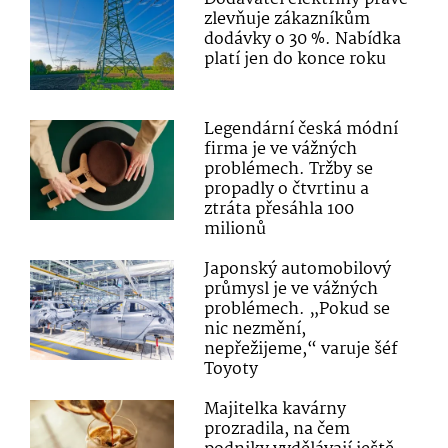
zlevňuje zákazníkům
dodávky o 30 %. Nabídka
platí jen do konce roku
Legendární česká módní
firma je ve vážných
problémech. Tržby se
propadly o čtvrtinu a
ztráta přesáhla 100
milionů
Japonský automobilový
průmysl je ve vážných
problémech. „Pokud se
nic nezmění,
nepřežijeme,“ varuje šéf
Toyoty
Majitelka kavárny
prozradila, na čem