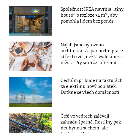
Společnost IKEA navrhla „tiny
house“ o rozloze 34 m², aby
pomohla lidem bez peněz
Najali jsme bytového
architekta. Za pár hodin práce
si řekl o víc, než já vydělám za
měsíc. Prý se držel při zemi
Čechům přibude na fakturách
za elektřinu nový poplatek.
Dotkne se všech domácností
Češi ve vedrech zalévají
zahradu špatně. Rostliny pak
neuhynou suchem, ale