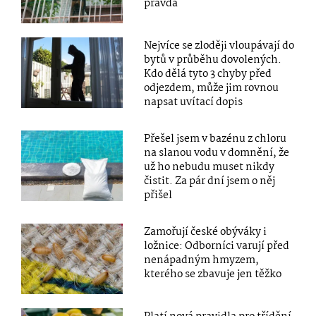
pravda
Nejvíce se zloději vloupávají do
bytů v průběhu dovolených.
Kdo dělá tyto 3 chyby před
odjezdem, může jim rovnou
napsat uvítací dopis
Přešel jsem v bazénu z chloru
na slanou vodu v domnění, že
už ho nebudu muset nikdy
čistit. Za pár dní jsem o něj
přišel
Zamořují české obýváky i
ložnice: Odborníci varují před
nenápadným hmyzem,
kterého se zbavuje jen těžko