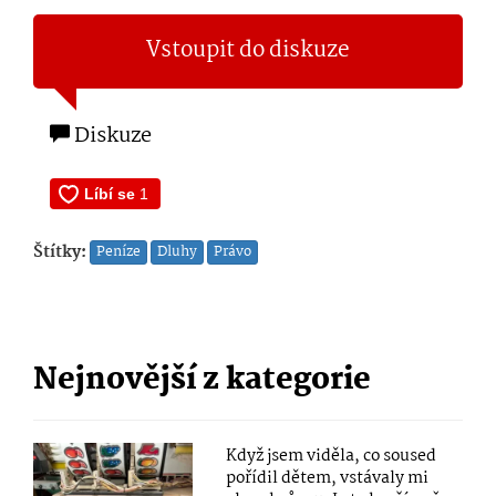
Vstoupit do diskuze
Diskuze
Štítky:
Peníze
Dluhy
Právo
Nejnovější z kategorie
Když jsem viděla, co soused
pořídil dětem, vstávaly mi