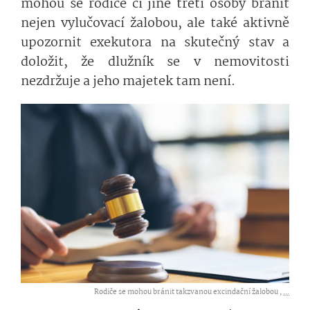
mohou se rodiče či jiné třetí osoby bránit
nejen vylučovací žalobou, ale také aktivně
upozornit exekutora na skutečný stav a
doložit, že dlužník se v nemovitosti
nezdržuje a jeho majetek tam není.
Rodiče se mohou bránit takzvanou excindační žalobou ,
...