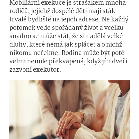
Mobiliární exekuce je strašákem mnoha
rodičů, jejichž dospělé děti mají stále
trvalé bydliště na jejich adrese. Ne každý
potomek vede spořádaný život a vcelku
snadno se může stát, že si nadělá velké
dluhy, které nemá jak splácet a o nichž
nikomu neřekne. Rodina může být poté
velmi nemile překvapená, když jí u dveří
zazvoní exekutor.