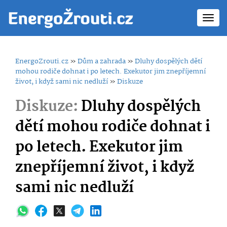
Toggl
navig
EnergoZrouti.cz
»
Dům a zahrada
»
Dluhy dospělých dětí
mohou rodiče dohnat i po letech. Exekutor jim znepříjemní
život, i když sami nic nedluží
»
Diskuze
Diskuze:
Dluhy dospělých
dětí mohou rodiče dohnat i
po letech. Exekutor jim
znepříjemní život, i když
sami nic nedluží