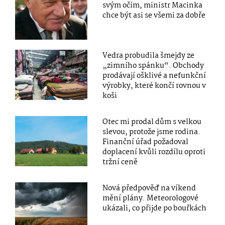
svým očím, ministr Macinka
chce být asi se všemi za dobře
Vedra probudila šmejdy ze
„zimního spánku“. Obchody
prodávají ošklivé a nefunkční
výrobky, které končí rovnou v
koši
Otec mi prodal dům s velkou
slevou, protože jsme rodina.
Finanční úřad požadoval
doplacení kvůli rozdílu oproti
tržní ceně
Nová předpověď na víkend
mění plány. Meteorologové
ukázali, co přijde po bouřkách