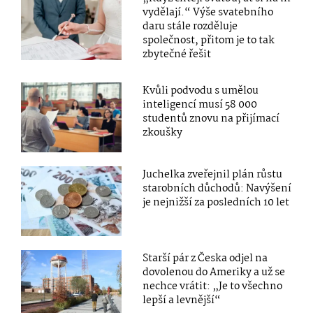
vydělají.“ Výše svatebního
daru stále rozděluje
společnost, přitom je to tak
zbytečné řešit
Kvůli podvodu s umělou
inteligencí musí 58 000
studentů znovu na přijímací
zkoušky
Juchelka zveřejnil plán růstu
starobních důchodů: Navýšení
je nejnižší za posledních 10 let
Starší pár z Česka odjel na
dovolenou do Ameriky a už se
nechce vrátit: „Je to všechno
lepší a levnější“