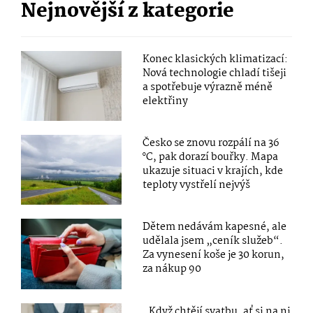
Nejnovější z kategorie
Konec klasických klimatizací:
Nová technologie chladí tišeji
a spotřebuje výrazně méně
elektřiny
Česko se znovu rozpálí na 36
°C, pak dorazí bouřky. Mapa
ukazuje situaci v krajích, kde
teploty vystřelí nejvýš
Dětem nedávám kapesné, ale
udělala jsem „ceník služeb“.
Za vynesení koše je 30 korun,
za nákup 90
„Když chtějí svatbu, ať si na ni