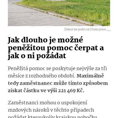
Žádost lze podat na Úřadu práce ,
...
Jak dlouho je možné
peněžitou pomoc čerpat a
jak o ni požádat
Peněžitá pomoc se poskytuje nejvýše za tři
měsíce z rozhodného období.
Maximálně
tedy zaměstnanec může tímto způsobem
získat částku ve výši 221 469 Kč.
Zaměstnanci mohou o uspokojení
mzdových nároků v těchto případech
požádat kteroukoliv krajskou pobočku