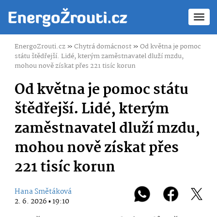
Toggl
navig
EnergoZrouti.cz
»
Chytrá domácnost
»
Od května je pomoc
státu štědřejší. Lidé, kterým zaměstnavatel dluží mzdu,
mohou nově získat přes 221 tisíc korun
Od května je pomoc státu
štědřejší. Lidé, kterým
zaměstnavatel dluží mzdu,
mohou nově získat přes
221 tisíc korun
Hana Smětáková
2. 6. 2026 ▪ 19:10