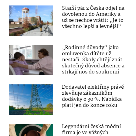
Starší pár z Česka odjel na
dovolenou do Ameriky a
už se nechce vrátit: „Je to
všechno lepší a levnější“
„Rodinné důvody“ jako
omluvenka dítěte už
nestačí. Školy chtějí znát
skutečný důvod absence a
strkají nos do soukromí
Dodavatel elektřiny právě
zlevňuje zákazníkům
dodávky o 30 %. Nabídka
platí jen do konce roku
Legendární česká módní
firma je ve vážných