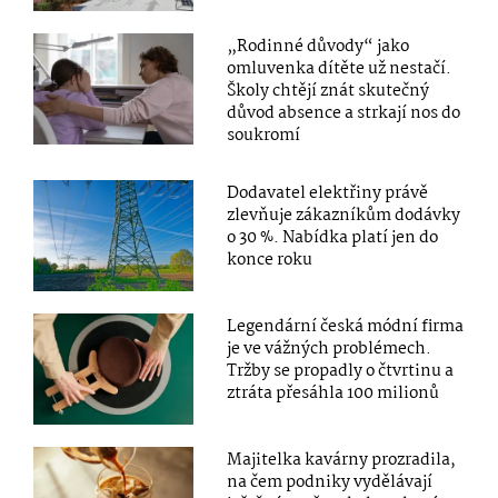
„Rodinné důvody“ jako
omluvenka dítěte už nestačí.
Školy chtějí znát skutečný
důvod absence a strkají nos do
soukromí
Dodavatel elektřiny právě
zlevňuje zákazníkům dodávky
o 30 %. Nabídka platí jen do
konce roku
Legendární česká módní firma
je ve vážných problémech.
Tržby se propadly o čtvrtinu a
ztráta přesáhla 100 milionů
Majitelka kavárny prozradila,
na čem podniky vydělávají