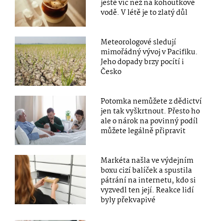
ještě víc než na kohoutkové
vodě. V létě je to zlatý důl
Meteorologové sledují
mimořádný vývoj v Pacifiku.
Jeho dopady brzy pocítí i
Česko
Potomka nemůžete z dědictví
jen tak vyškrtnout. Přesto ho
ale o nárok na povinný podíl
můžete legálně připravit
Markéta našla ve výdejním
boxu cizí balíček a spustila
pátrání na internetu, kdo si
vyzvedl ten její. Reakce lidí
byly překvapivé