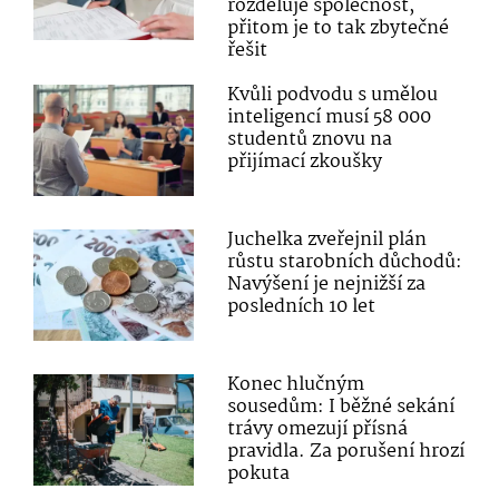
rozděluje společnost,
přitom je to tak zbytečné
řešit
Kvůli podvodu s umělou
inteligencí musí 58 000
studentů znovu na
přijímací zkoušky
Juchelka zveřejnil plán
růstu starobních důchodů:
Navýšení je nejnižší za
posledních 10 let
Konec hlučným
sousedům: I běžné sekání
trávy omezují přísná
pravidla. Za porušení hrozí
pokuta