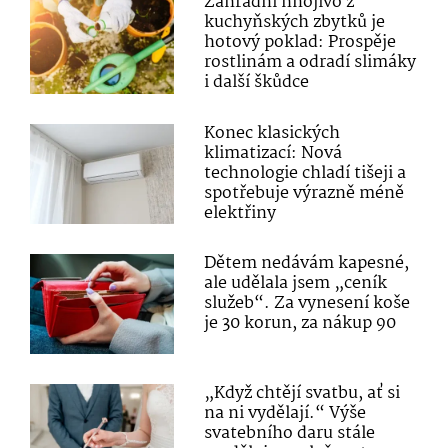
Zahradní hnojivo z
kuchyňských zbytků je
hotový poklad: Prospěje
rostlinám a odradí slimáky
i další škůdce
Konec klasických
klimatizací: Nová
technologie chladí tišeji a
spotřebuje výrazně méně
elektřiny
Dětem nedávám kapesné,
ale udělala jsem „ceník
služeb“. Za vynesení koše
je 30 korun, za nákup 90
„Když chtějí svatbu, ať si
na ni vydělají.“ Výše
svatebního daru stále