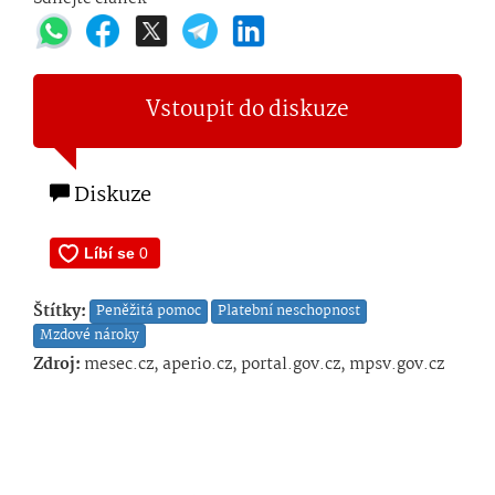
Vstoupit do diskuze
Diskuze
Štítky:
Peněžitá pomoc
Platební neschopnost
Mzdové nároky
Zdroj:
mesec.cz, aperio.cz, portal.gov.cz, mpsv.gov.cz