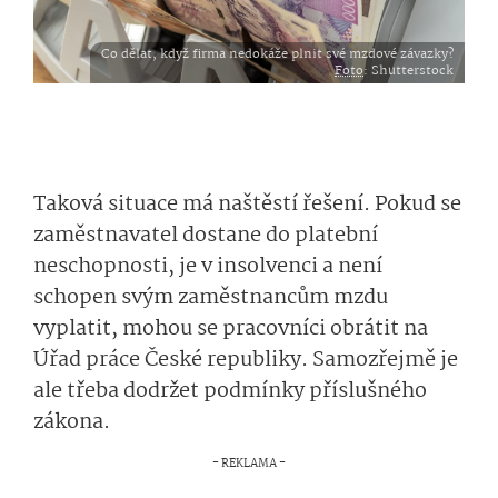
Co dělat, když firma nedokáže plnit své mzdové závazky?
Foto
: Shutterstock
Taková situace má naštěstí řešení. Pokud se
zaměstnavatel dostane do platební
neschopnosti, je v insolvenci a není
schopen svým zaměstnancům mzdu
vyplatit, mohou se pracovníci obrátit na
Úřad práce České republiky. Samozřejmě je
ale třeba dodržet podmínky příslušného
zákona.