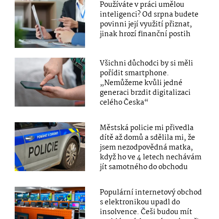
Používáte v práci umělou
inteligenci? Od srpna budete
povinni její využití přiznat,
jinak hrozí finanční postih
Všichni důchodci by si měli
pořídit smartphone.
„Nemůžeme kvůli jedné
generaci brzdit digitalizaci
celého Česka“
Městská policie mi přivedla
dítě až domů a sdělila mi, že
jsem nezodpovědná matka,
když ho ve 4 letech nechávám
jít samotného do obchodu
Populární internetový obchod
s elektronikou upadl do
insolvence. Češi budou mít