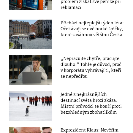
problém získat své peníze při
reklamaci
Přichází nejteplejší týden léta:
Očekávají se dvě horké špičky,
které zasáhnou většinu Česka
„Nepracujte chytře, pracujte
dlouho.“ Tohle je důvod, proč
v korporátu vyhrávají ti, kteří
se nepředřou
Jedné z nejkrásnějších
destinací světa hrozí zkáza.
Místní průvodci se bouří proti
bezohledným zbohatlíkům
Exprezident Klaus: Nevěřím