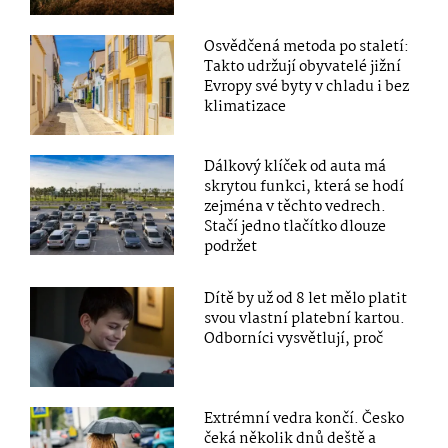
Osvědčená metoda po staletí:
Takto udržují obyvatelé jižní
Evropy své byty v chladu i bez
klimatizace
Dálkový klíček od auta má
skrytou funkci, která se hodí
zejména v těchto vedrech.
Stačí jedno tlačítko dlouze
podržet
Dítě by už od 8 let mělo platit
svou vlastní platební kartou.
Odborníci vysvětlují, proč
Extrémní vedra končí. Česko
čeká několik dnů deště a