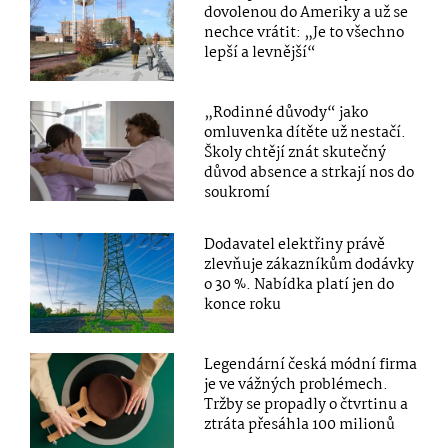
dovolenou do Ameriky a už se
nechce vrátit: „Je to všechno
lepší a levnější“
„Rodinné důvody“ jako
omluvenka dítěte už nestačí.
Školy chtějí znát skutečný
důvod absence a strkají nos do
soukromí
Dodavatel elektřiny právě
zlevňuje zákazníkům dodávky
o 30 %. Nabídka platí jen do
konce roku
Legendární česká módní firma
je ve vážných problémech.
Tržby se propadly o čtvrtinu a
ztráta přesáhla 100 milionů