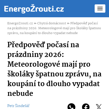
Toggl
navig
EnergoZrouti.cz
»
Chytrá domácnost
»
Předpověď počasí
na prázdniny 2026: Meteorologové mají pro školáky špatnou
zprávu, na koupání to dlouho vypadat nebude
Předpověď počasí na
prázdniny 2026:
Meteorologové mají pro
školáky špatnou zprávu, na
koupání to dlouho vypadat
nebude
Petr Šindelář