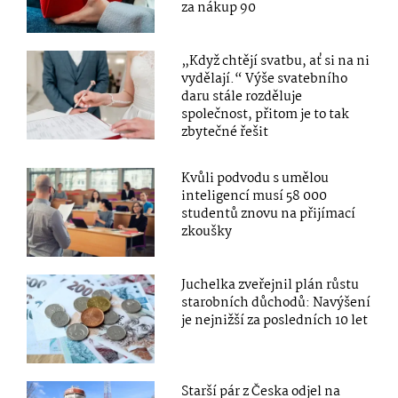
za nákup 90
„Když chtějí svatbu, ať si na ni
vydělají.“ Výše svatebního
daru stále rozděluje
společnost, přitom je to tak
zbytečné řešit
Kvůli podvodu s umělou
inteligencí musí 58 000
studentů znovu na přijímací
zkoušky
Juchelka zveřejnil plán růstu
starobních důchodů: Navýšení
je nejnižší za posledních 10 let
Starší pár z Česka odjel na