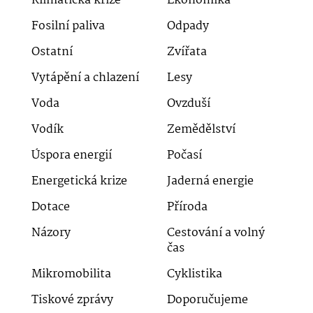
Klimatická krize
Ekonomika
Fosilní paliva
Odpady
Ostatní
Zvířata
Vytápění a chlazení
Lesy
Voda
Ovzduší
Vodík
Zemědělství
Úspora energií
Počasí
Energetická krize
Jaderná energie
Dotace
Příroda
Názory
Cestování a volný
čas
Mikromobilita
Cyklistika
Tiskové zprávy
Doporučujeme