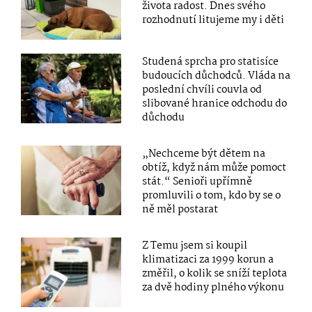
života radost. Dnes svého
rozhodnutí litujeme my i děti
Studená sprcha pro statisíce
budoucích důchodců. Vláda na
poslední chvíli couvla od
slibované hranice odchodu do
důchodu
„Nechceme být dětem na
obtíž, když nám může pomoct
stát.“ Senioři upřímně
promluvili o tom, kdo by se o
ně měl postarat
Z Temu jsem si koupil
klimatizaci za 1999 korun a
změřil, o kolik se sníží teplota
za dvě hodiny plného výkonu