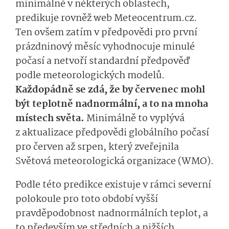
minimálně v některých oblastech,
predikuje rovněž web Meteocentrum.cz.
Ten ovšem zatím v předpovědi pro první
prázdninový měsíc vyhodnocuje minulé
počasí a netvoří standardní předpověď
podle meteorologických modelů.
Každopádně se zdá, že by červenec mohl
být teplotně nadnormální, a to na mnoha
místech světa.
Minimálně to vyplývá
z aktualizace předpovědi globálního počasí
pro červen až srpen, který zveřejnila
Světová meteorologická organizace (WMO).
Podle této predikce existuje v rámci severní
polokoule pro toto období vyšší
pravděpodobnost nadnormálních teplot, a
to především ve středních a nižších