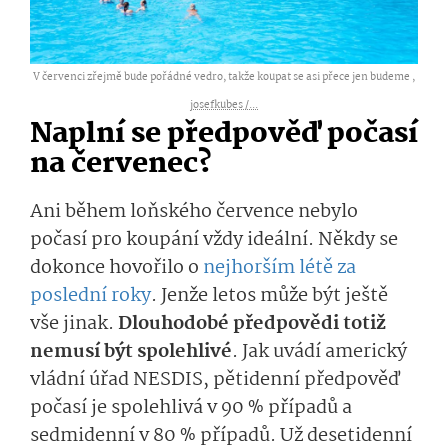
V červenci zřejmě bude pořádné vedro, takže koupat se asi přece jen budeme ,
josefkubes /...
Naplní se předpověď počasí
na červenec?
Ani během loňského července nebylo
počasí pro koupání vždy ideální. Někdy se
dokonce hovořilo o
nejhorším létě za
poslední roky
. Jenže letos může být ještě
vše jinak.
Dlouhodobé předpovědi totiž
nemusí být spolehlivé
. Jak uvádí americký
vládní úřad NESDIS, pětidenní předpověď
počasí je spolehlivá v 90 % případů a
sedmidenní v 80 % případů. Už desetidenní