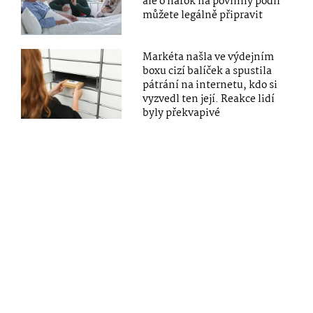
ale o nárok na povinný podíl
můžete legálně připravit
Markéta našla ve výdejním
boxu cizí balíček a spustila
pátrání na internetu, kdo si
vyzvedl ten její. Reakce lidí
byly překvapivé