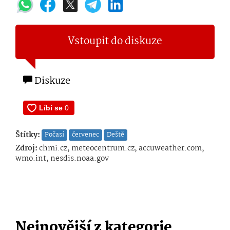
Vstoupit do diskuze
Diskuze
Štítky:
Počasí
červenec
Deště
Zdroj:
chmi.cz, meteocentrum.cz, accuweather.com,
wmo.int, nesdis.noaa.gov
Nejnovější z kategorie