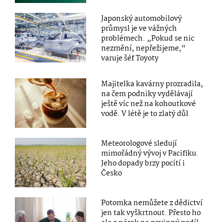
Japonský automobilový
průmysl je ve vážných
problémech. „Pokud se nic
nezmění, nepřežijeme,“
varuje šéf Toyoty
Majitelka kavárny prozradila,
na čem podniky vydělávají
ještě víc než na kohoutkové
vodě. V létě je to zlatý důl
Meteorologové sledují
mimořádný vývoj v Pacifiku.
Jeho dopady brzy pocítí i
Česko
Potomka nemůžete z dědictví
jen tak vyškrtnout. Přesto ho