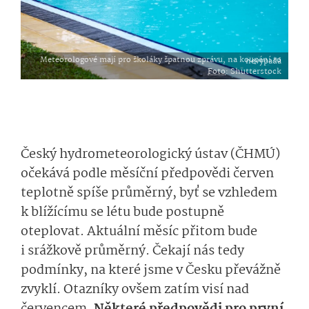
Meteorologové mají pro školáky špatnou zprávu, na koupání to nevypadá
Foto
: Shutterstock
Český hydrometeorologický ústav (ČHMÚ)
očekává podle měsíční předpovědi červen
teplotně spíše průměrný, byť se vzhledem
k blížícímu se létu bude postupně
oteplovat. Aktuální měsíc přitom bude
i srážkově průměrný. Čekají nás tedy
podmínky, na které jsme v Česku převážně
zvyklí. Otazníky ovšem zatím visí nad