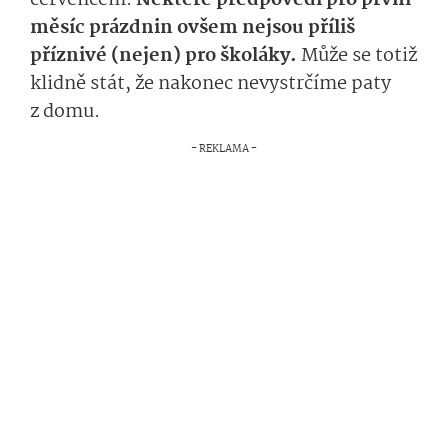
červencem.
Některé předpovědi pro první
měsíc prázdnin ovšem nejsou příliš
příznivé (nejen) pro školáky.
Může se totiž
klidně stát, že nakonec nevystrčíme paty
z domu.