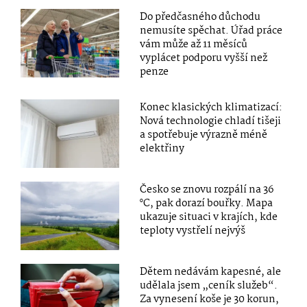
Do předčasného důchodu
nemusíte spěchat. Úřad práce
vám může až 11 měsíců
vyplácet podporu vyšší než
penze
Konec klasických klimatizací:
Nová technologie chladí tišeji
a spotřebuje výrazně méně
elektřiny
Česko se znovu rozpálí na 36
°C, pak dorazí bouřky. Mapa
ukazuje situaci v krajích, kde
teploty vystřelí nejvýš
Dětem nedávám kapesné, ale
udělala jsem „ceník služeb“.
Za vynesení koše je 30 korun,