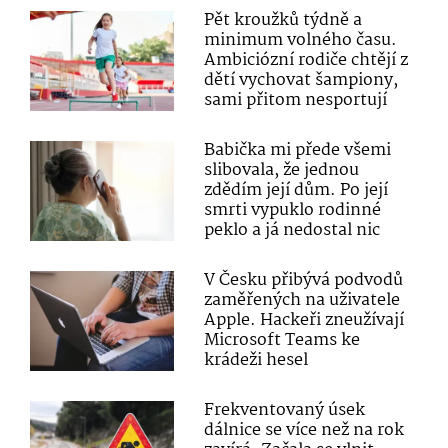
Pět kroužků týdně a
minimum volného času.
Ambiciózní rodiče chtějí z
dětí vychovat šampiony,
sami přitom nesportují
Babička mi přede všemi
slibovala, že jednou
zdědím její dům. Po její
smrti vypuklo rodinné
peklo a já nedostal nic
V Česku přibývá podvodů
zaměřených na uživatele
Apple. Hackeři zneužívají
Microsoft Teams ke
krádeži hesel
Frekventovaný úsek
dálnice se více než na rok