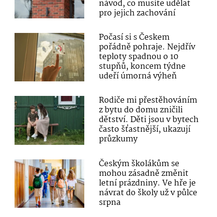
návod, co musíte udělat
pro jejich zachování
Počasí si s Českem
pořádně pohraje. Nejdřív
teploty spadnou o 10
stupňů, koncem týdne
udeří úmorná výheň
Rodiče mi přestěhováním
z bytu do domu zničili
dětství. Děti jsou v bytech
často šťastnější, ukazují
průzkumy
Českým školákům se
mohou zásadně změnit
letní prázdniny. Ve hře je
návrat do školy už v půlce
srpna