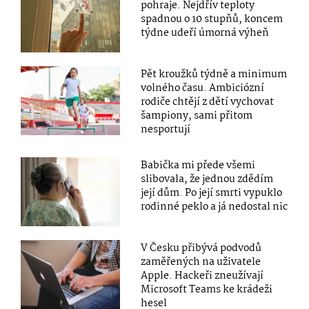
pohraje. Nejdřív teploty
spadnou o 10 stupňů, koncem
týdne udeří úmorná výheň
Pět kroužků týdně a minimum
volného času. Ambiciózní
rodiče chtějí z dětí vychovat
šampiony, sami přitom
nesportují
Babička mi přede všemi
slibovala, že jednou zdědím
její dům. Po její smrti vypuklo
rodinné peklo a já nedostal nic
V Česku přibývá podvodů
zaměřených na uživatele
Apple. Hackeři zneužívají
Microsoft Teams ke krádeži
hesel