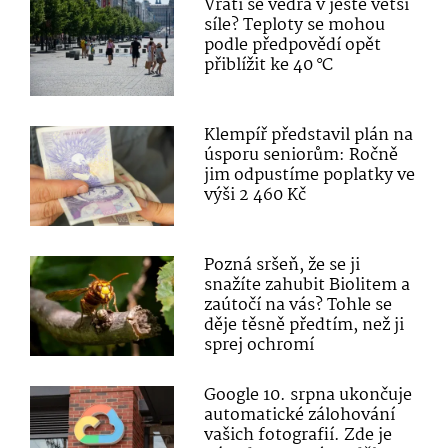
Vrátí se vedra v ještě větší
síle? Teploty se mohou
podle předpovědí opět
přiblížit ke 40 °C
Klempíř představil plán na
úsporu seniorům: Ročně
jim odpustíme poplatky ve
výši 2 460 Kč
Pozná sršeň, že se ji
snažíte zahubit Biolitem a
zaútočí na vás? Tohle se
děje těsně předtím, než ji
sprej ochromí
Google 10. srpna ukončuje
automatické zálohování
vašich fotografií. Zde je