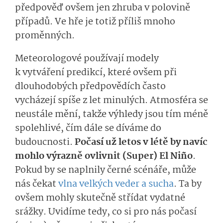
předpověď ovšem jen zhruba v polovině
případů. Ve hře je totiž příliš mnoho
proměnných.
Meteorologové používají modely
k vytváření predikcí, které ovšem při
dlouhodobých předpovědích často
vycházejí spíše z let minulých. Atmosféra se
neustále mění, takže výhledy jsou tím méně
spolehlivé, čím dále se díváme do
budoucnosti.
Počasí už letos v létě by navíc
mohlo výrazně ovlivnit (Super) El Niño
.
Pokud by se naplnily černé scénáře, může
nás čekat
vlna velkých veder a sucha
. Ta by
ovšem mohly skutečně střídat vydatné
srážky. Uvidíme tedy, co si pro nás počasí