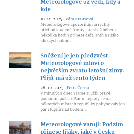
Meteorologové už vědí, kdy a
kde
10. 11. 2025 •
Věra Krausová
Meteorologové upozorňují na rychlý
příchod studené fronty, která už během
několika hodin přinese déšť, sníh a riziko
kluzkých silnic....
Sněžení je jen předzvěst.
Meteorologové mluví o
největším zvratu letošní zimy.
Přijít má už tento týden
28. 10. 2025 •
Petra Černá
V minulých dnech jsme si užili pravé
podzimní počasí. Ranní teploty se na
některých místech republiky pohybovaly jen
pár stupňů nad bodem...
Meteorologové varují: Podzim
přinese lijáky, jaké v Česku