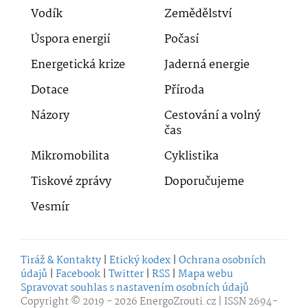
Vodík
Zemědělství
Úspora energií
Počasí
Energetická krize
Jaderná energie
Dotace
Příroda
Názory
Cestování a volný
čas
Mikromobilita
Cyklistika
Tiskové zprávy
Doporučujeme
Vesmír
Tiráž & Kontakty
|
Etický kodex
|
Ochrana osobních
údajů
|
Facebook
|
Twitter
|
RSS
|
Mapa webu
Spravovat souhlas s nastavením osobních údajů
Copyright © 2019 - 2026
EnergoZrouti.cz
| ISSN 2694-