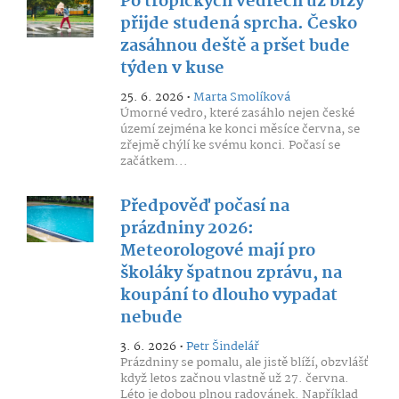
Po tropických vedrech už brzy
přijde studená sprcha. Česko
zasáhnou deště a pršet bude
týden v kuse
25. 6. 2026 •
Marta Smolíková
Úmorné vedro, které zasáhlo nejen české
území zejména ke konci měsíce června, se
zřejmě chýlí ke svému konci. Počasí se
začátkem...
Předpověď počasí na
prázdniny 2026:
Meteorologové mají pro
školáky špatnou zprávu, na
koupání to dlouho vypadat
nebude
3. 6. 2026 •
Petr Šindelář
Prázdniny se pomalu, ale jistě blíží, obzvlášť
když letos začnou vlastně už 27. června.
Léto je dobou plnou radovánek. Například