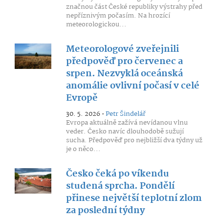
značnou část České republiky výstrahy před
nepříznivým počasím. Na hrozící
meteorologickou...
Meteorologové zveřejnili
předpověď pro červenec a
srpen. Nezvyklá oceánská
anomálie ovlivní počasí v celé
Evropě
30. 5. 2026 •
Petr Šindelář
Evropa aktuálně zažívá nevídanou vlnu
veder. Česko navíc dlouhodobě sužují
sucha. Předpověď pro nejbližší dva týdny už
je o něco...
Česko čeká po víkendu
studená sprcha. Pondělí
přinese největší teplotní zlom
za poslední týdny