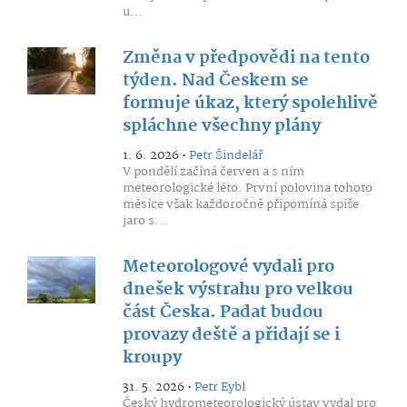
u...
Změna v předpovědi na tento
týden. Nad Českem se
formuje úkaz, který spolehlivě
spláchne všechny plány
1. 6. 2026 •
Petr Šindelář
V pondělí začíná červen a s ním
meteorologické léto. První polovina tohoto
měsíce však každoročně připomíná spíše
jaro s...
Meteorologové vydali pro
dnešek výstrahu pro velkou
část Česka. Padat budou
provazy deště a přidají se i
kroupy
31. 5. 2026 •
Petr Eybl
Český hydrometeorologický ústav vydal pro