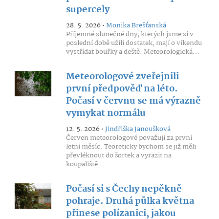
supercely
28. 5. 2026 •
Monika Brešťanská
Příjemné slunečné dny, kterých jsme si v
poslední době užili dostatek, mají o víkendu
vystřídat bouřky a deště. Meteorologická...
Meteorologové zveřejnili
první předpověď na léto.
Počasí v červnu se má výrazně
vymykat normálu
12. 5. 2026 •
Jindřiška Janoušková
Červen meteorologové považují za první
letní měsíc. Teoreticky bychom se již měli
převléknout do šortek a vyrazit na
koupaliště....
Počasí si s Čechy nepěkně
pohraje. Druhá půlka května
přinese polízanici, jakou