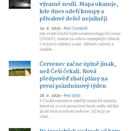
výrazně zesílí. Mapa ukazuje,
kde dnes udeří kroupy a
přívalové deště nejsilněji
29. 6. 2026 •
Petr Šindelář
Jak uvádí Český hydrometeorologický ústav
(ČHMÚ), máme za sebou nejteplejší víkend
v historii měření u nás. Během soboty a
neděle...
Červenec začne úplně jinak,
než Češi čekali. Nová
předpověď zhatí plány na
první prázdninový týden
28. 6. 2026 •
Petr Eybl
V České republice udeřily tropické teploty,
které by si své pomyslné žezlo měly udržet
až do konce tohoto měsíce. Již brzy se
však...