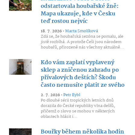
odstartovala houbařské žně:
Mapa ukazuje, kde v Česku
teď rostou nejvíc
18. 7. 2026 •
Marta Smolíková
Zdá se, že houbařská sezóna se pomalu, ale
jistě rozbíhá. A protože Češi jsou národem
houbařů, přirozeně nás všechny aktuálně...
Kdo vám zaplatí vyplavený
sklep a zničenou zahradu po
přívalových deštích? Škodu
často nemusíte platit ze svého
2. 7. 2026 •
Petr Eybl
Po dlouhé sérii tropických letních dnů
dorazila do České republiky vlna dešťů,
přičemž o slovo se mohou v některých
oblastech hlásit i...
Bouřky během několika hodin