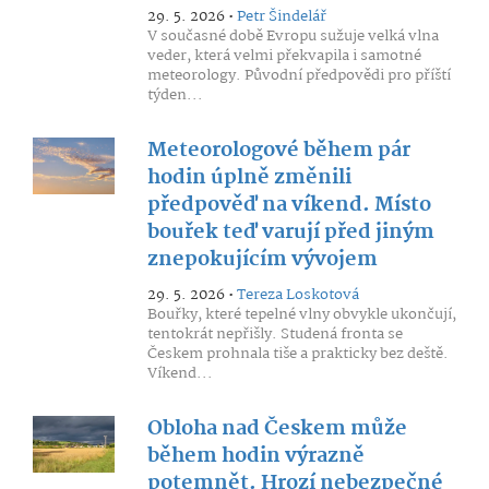
29. 5. 2026 •
Petr Šindelář
V současné době Evropu sužuje velká vlna
veder, která velmi překvapila i samotné
meteorology. Původní předpovědi pro příští
týden...
Meteorologové během pár
hodin úplně změnili
předpověď na víkend. Místo
bouřek teď varují před jiným
znepokujícím vývojem
29. 5. 2026 •
Tereza Loskotová
Bouřky, které tepelné vlny obvykle ukončují,
tentokrát nepřišly. Studená fronta se
Českem prohnala tiše a prakticky bez deště.
Víkend...
Obloha nad Českem může
během hodin výrazně
potemnět. Hrozí nebezpečné