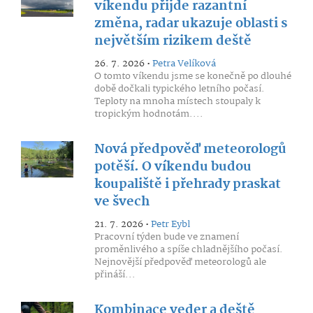
víkendu přijde razantní
změna, radar ukazuje oblasti s
největším rizikem deště
26. 7. 2026 •
Petra Velíková
O tomto víkendu jsme se konečně po dlouhé
době dočkali typického letního počasí.
Teploty na mnoha místech stoupaly k
tropickým hodnotám....
Nová předpověď meteorologů
potěší. O víkendu budou
koupaliště i přehrady praskat
ve švech
21. 7. 2026 •
Petr Eybl
Pracovní týden bude ve znamení
proměnlivého a spíše chladnějšího počasí.
Nejnovější předpověď meteorologů ale
přináší...
Kombinace veder a deště