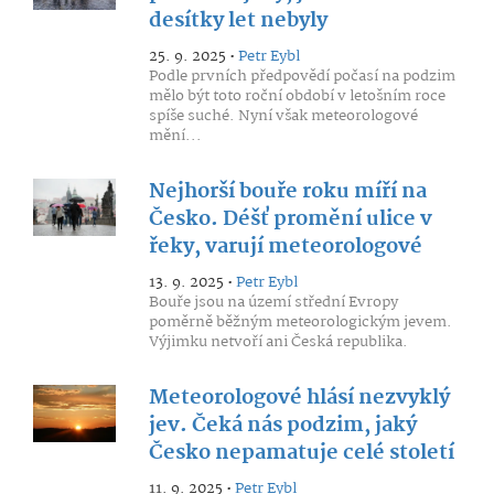
desítky let nebyly
25. 9. 2025 •
Petr Eybl
Podle prvních předpovědí počasí na podzim
mělo být toto roční období v letošním roce
spíše suché. Nyní však meteorologové
mění...
Nejhorší bouře roku míří na
Česko. Déšť promění ulice v
řeky, varují meteorologové
13. 9. 2025 •
Petr Eybl
Bouře jsou na území střední Evropy
poměrně běžným meteorologickým jevem.
Výjimku netvoří ani Česká republika.
Meteorologové hlásí nezvyklý
jev. Čeká nás podzim, jaký
Česko nepamatuje celé století
11. 9. 2025 •
Petr Eybl