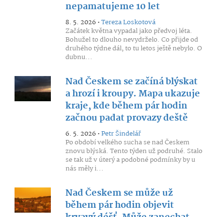
nepamatujeme 10 let
8. 5. 2026 •
Tereza Loskotová
Začátek května vypadal jako předvoj léta.
Bohužel to dlouho nevydrželo. Co přijde od
druhého týdne dál, to tu letos ještě nebylo. O
dubnu...
Nad Českem se začíná blýskat
a hrozí i kroupy. Mapa ukazuje
kraje, kde během pár hodin
začnou padat provazy deště
6. 5. 2026 •
Petr Šindelář
Po období velkého sucha se nad Českem
znovu blýská. Tento týden už podruhé. Stalo
se tak už v úterý a podobné podmínky by u
nás měly i...
Nad Českem se může už
během pár hodin objevit