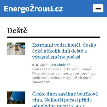
Toggl
navig
Deště
Extrémní vedra končí. Česko
čeká několik dnů deště a
výrazná změna počasí
6. 8. 2026 •
Petr Šindelář
Vedra se aktuálně blíží ke svému konci.
Nejenže by měly zmizet „supertropy“, ale
podle všeho nebude v nejbližších dnech
panovat ani...
Česko dnes zasáhne bouřková
vlna. Nejhorší počasí přijde
odpoledne mezi 15. a 22.