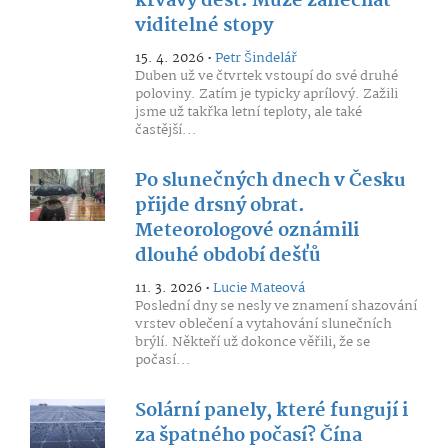
krvavý déšť. Může zanechat
viditelné stopy
15. 4. 2026 •
Petr Šindelář
Duben už ve čtvrtek vstoupí do své druhé
poloviny. Zatím je typicky aprílový. Zažili
jsme už takřka letní teploty, ale také
častější...
Po slunečných dnech v Česku
přijde drsný obrat.
Meteorologové oznámili
dlouhé období dešťů
11. 3. 2026 •
Lucie Mateová
Poslední dny se nesly ve znamení shazování
vrstev oblečení a vytahování slunečních
brýlí. Někteří už dokonce věřili, že se
počasí...
Solární panely, které fungují i
za špatného počasí? Čína