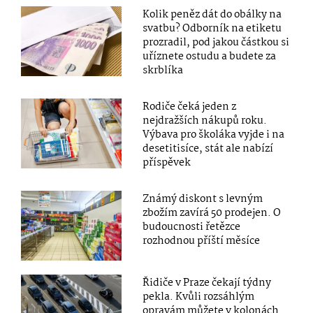
Kolik peněz dát do obálky na
svatbu? Odborník na etiketu
prozradil, pod jakou částkou si
uříznete ostudu a budete za
skrblíka
Rodiče čeká jeden z
nejdražších nákupů roku.
Výbava pro školáka vyjde i na
desetitisíce, stát ale nabízí
příspěvek
Známý diskont s levným
zbožím zavírá 50 prodejen. O
budoucnosti řetězce
rozhodnou příští měsíce
Řidiče v Praze čekají týdny
pekla. Kvůli rozsáhlým
opravám můžete v kolonách