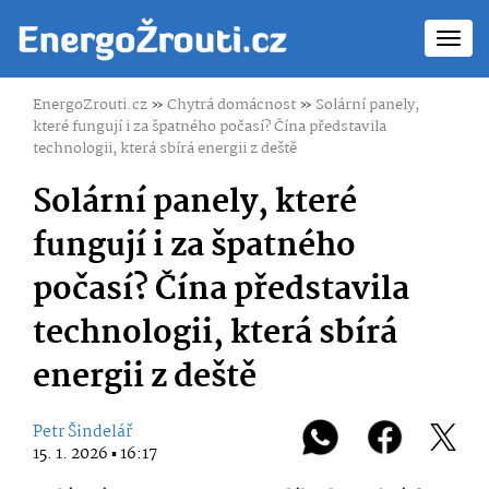
Toggl
navig
EnergoZrouti.cz
»
Chytrá domácnost
»
Solární panely,
které fungují i za špatného počasí? Čína představila
technologii, která sbírá energii z deště
Solární panely, které
fungují i za špatného
počasí? Čína představila
technologii, která sbírá
energii z deště
Petr Šindelář
15. 1. 2026 ▪ 16:17