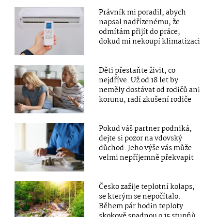
Právník mi poradil, abych
napsal nadřízenému, že
odmítám přijít do práce,
dokud mi nekoupí klimatizaci
Děti přestaňte živit, co
nejdříve. Už od 18 let by
neměly dostávat od rodičů ani
korunu, radí zkušení rodiče
Pokud váš partner podniká,
dejte si pozor na vdovský
důchod. Jeho výše vás může
velmi nepříjemně překvapit
Česko zažije teplotní kolaps,
se kterým se nepočítalo.
Během pár hodin teploty
skokově spadnou o 15 stupňů