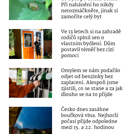
Při nahánění ho nikdy
nerozmáčkněte, jinak si
zamoříte celý byt
Ve 13 letech si na zahradě
rodičů splnil sen o
vlastním bydlení. Dům
postavil téměř bez cizí
pomoci
Omylem se nám podařilo
odjet od benzinky bez
zaplacení. Alespoň jsme
zjistili, co se stane a za jak
dlouho se na to přijde
Česko dnes zasáhne
bouřková vlna. Nejhorší
počasí přijde odpoledne
mezi 15. a 22. hodinou