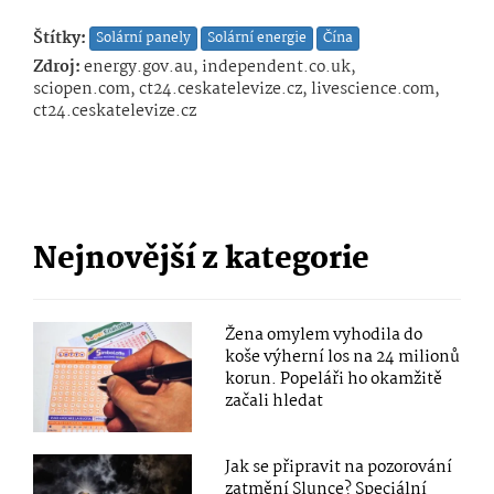
Štítky:
Solární panely
Solární energie
Čína
Zdroj:
energy.gov.au, independent.co.uk,
sciopen.com, ct24.ceskatelevize.cz, livescience.com,
ct24.ceskatelevize.cz
Nejnovější z kategorie
Žena omylem vyhodila do
koše výherní los na 24 milionů
korun. Popeláři ho okamžitě
začali hledat
Jak se připravit na pozorování
zatmění Slunce? Speciální