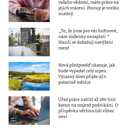
vašeho vědomí, máte právo na
jejich vrácení. Postup je vcelku
snadný
„To, že jsme pro vás hrdinové,
nám složenky nezaplatí.“
Hasiči se dožadují navýšení
mezd
Nová předpověď ukazuje, jak
bude vypadat celý srpen.
Výrazný zlom přijde už v
polovině měsíce
Úřad práce nabízí až 289 tisíc
korun na rozjezd podnikání. O
příspěvku většina lidí vůbec
neví