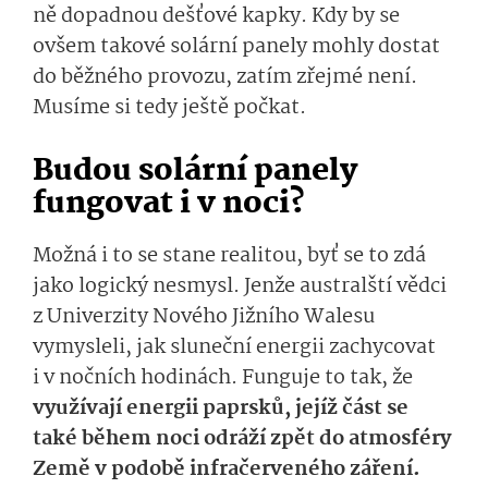
ně dopadnou dešťové kapky. Kdy by se
ovšem takové solární panely mohly dostat
do běžného provozu, zatím zřejmé není.
Musíme si tedy ještě počkat.
Budou solární panely
fungovat i v noci?
Možná i to se stane realitou, byť se to zdá
jako logický nesmysl. Jenže australští vědci
z Univerzity Nového Jižního Walesu
vymysleli, jak sluneční energii zachycovat
i v nočních hodinách. Funguje to tak, že
využívají energii paprsků, jejíž část se
také během noci odráží zpět do atmosféry
Země v podobě infračerveného záření.