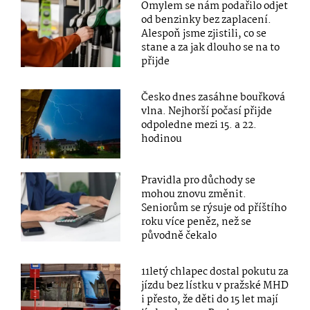
Omylem se nám podařilo odjet
od benzinky bez zaplacení.
Alespoň jsme zjistili, co se
stane a za jak dlouho se na to
přijde
Česko dnes zasáhne bouřková
vlna. Nejhorší počasí přijde
odpoledne mezi 15. a 22.
hodinou
Pravidla pro důchody se
mohou znovu změnit.
Seniorům se rýsuje od příštího
roku více peněz, než se
původně čekalo
11letý chlapec dostal pokutu za
jízdu bez lístku v pražské MHD
i přesto, že děti do 15 let mají