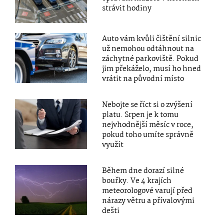
strávit hodiny
Auto vám kvůli čištění silnic
už nemohou odtáhnout na
záchytné parkoviště. Pokud
jim překáželo, musí ho hned
vrátit na původní místo
Nebojte se říct si o zvýšení
platu. Srpen je k tomu
nejvhodnější měsíc v roce,
pokud toho umíte správně
využít
Během dne dorazí silné
bouřky. Ve 4 krajích
meteorologové varují před
nárazy větru a přívalovými
dešti