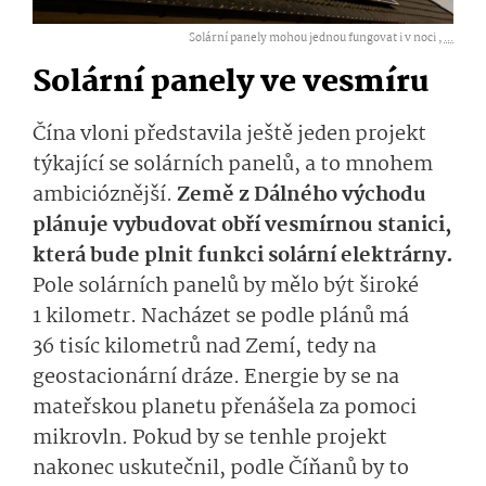
Solární panely mohou jednou fungovat i v noci ,
...
Solární panely ve vesmíru
Čína vloni představila ještě jeden projekt
týkající se solárních panelů, a to mnohem
ambicióznější.
Země z Dálného východu
plánuje vybudovat obří vesmírnou stanici,
která bude plnit funkci solární elektrárny.
Pole solárních panelů by mělo být široké
1 kilometr. Nacházet se podle plánů má
36 tisíc kilometrů nad Zemí, tedy na
geostacionární dráze. Energie by se na
mateřskou planetu přenášela za pomoci
mikrovln. Pokud by se tenhle projekt
nakonec uskutečnil, podle Číňanů by to