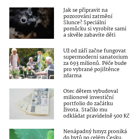
Jak se připravit na
pozorování zatmění
Slunce? Speciální
pomůcku si vyrobíte sami
a skvěle zabavíte děti
Už od září začne fungovat
supermoderní sanatorium
za 693 milionů. Péče bude
pro vybrané pojištěnce
zdarma
Otec dětem vybudoval
milionové investiční
portfolio do začátku
života. Stačilo mu
odkládat pravidelně 500 Kč
Nenápadný hmyz proniká
do bytů po celém Česku.