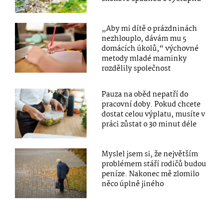
„Aby mi dítě o prázdninách
nezhlouplo, dávám mu 5
domácích úkolů,“ výchovné
metody mladé maminky
rozdělily společnost
Pauza na oběd nepatří do
pracovní doby. Pokud chcete
dostat celou výplatu, musíte v
práci zůstat o 30 minut déle
Myslel jsem si, že největším
problémem stáří rodičů budou
peníze. Nakonec mě zlomilo
něco úplně jiného