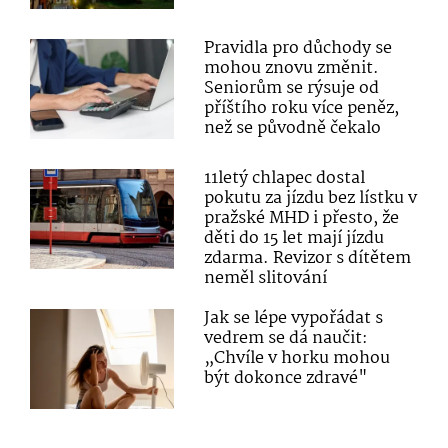
Pravidla pro důchody se
mohou znovu změnit.
Seniorům se rýsuje od
příštího roku více peněz,
než se původně čekalo
11letý chlapec dostal
pokutu za jízdu bez lístku v
pražské MHD i přesto, že
děti do 15 let mají jízdu
zdarma. Revizor s dítětem
neměl slitování
Jak se lépe vypořádat s
vedrem se dá naučit:
„Chvíle v horku mohou
být dokonce zdravé"