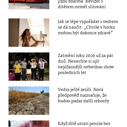
jízdu zdarma. Revizor s
dítětem neměl slitování
Jak se lépe vypořádat s vedrem
se dá naučit: „Chvíle v horku
mohou být dokonce zdravé"
Zatmění roku 2026 už za pár
dnů: Nenechte si ujít
nejúžasnější nebeskou show
posledních let
Vedra ještě zesílí. Nová
předpověď naznačuje, že
budou padat další rekordy
Když dítě utratí peníze bez