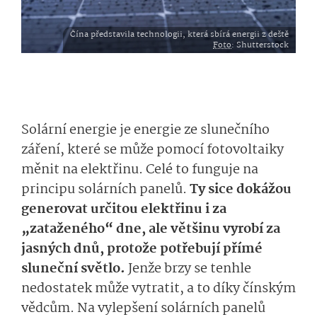
Čína představila technologii, která sbírá energii z deště
Foto
: Shutterstock
Solární energie je energie ze slunečního
záření, které se může pomocí fotovoltaiky
měnit na elektřinu. Celé to funguje na
principu solárních panelů.
Ty sice dokážou
generovat určitou elektřinu i za
„zataženého“ dne, ale většinu vyrobí za
jasných dnů, protože potřebují přímé
sluneční světlo.
Jenže brzy se tenhle
nedostatek může vytratit, a to díky čínským
vědcům. Na vylepšení solárních panelů