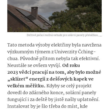
Deštivé počasí možná nebude pro solární panely překážkou ,
...
Tato metoda výroby elektřiny byla navržena
výzkumným týmem z
Univerzity Čching-
chua. Původně přitom nebyla tak efektivní.
Neustále se ovšem vyvíjí.
Od roku
2023 vědci pracují na tom, aby bylo možné
„sklízet“ energii z dešťových kapek ve
velkém měřítku.
Kdyby se celý projekt
dovedl do zdárného konce, solární panely
fungující i za deště by jistě našly uplatnění.
Instalovat by je šlo třeba do míst, kde