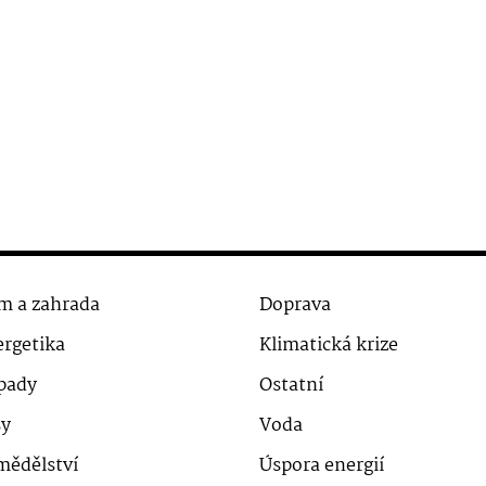
m a zahrada
Doprava
rgetika
Klimatická krize
pady
Ostatní
sy
Voda
mědělství
Úspora energií