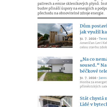
palivech a emise skleníkových plynů. Ins
budov přináší úspory na energiích a podpo
přechodu na obnovitelné zdroje energie.
Dům postavil
jak využil k
31. 7. 2026 •
Tere
Američan Levi Kell
celou stavbu zdok
„Na co nemá
soused.“ Na 
béčkové tel
31. 7. 2026 •
Jaros
Honba za energeti
příměstských satel
Stát chystá 
Lidé v bytec