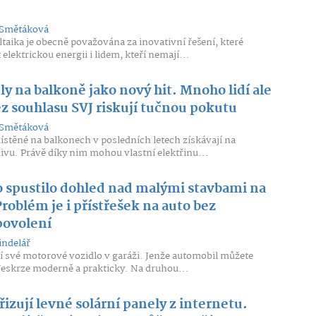
Smětáková
taika je obecně považována za inovativní řešení, které
lektrickou energii i lidem, kteří nemají...
ly na balkoně jako nový hit. Mnoho lidí ale
ez souhlasu SVJ riskují tučnou pokutu
Smětáková
ístěné na balkonech v posledních letech získávají na
divu. Právě díky nim mohou vlastní elektřinu...
o spustilo dohled nad malými stavbami na
roblém je i přístřešek na auto bez
povolení
indelář
í své motorové vozidlo v garáži. Jenže automobil můžete
. Veskrze moderně a prakticky. Na druhou...
řizují levné solární panely z internetu.