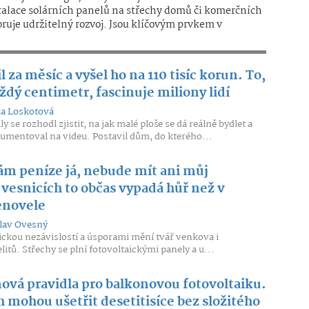
talace solárních panelů na střechy domů či komerčních
ruje udržitelný rozvoj. Jsou klíčovým prvkem v
 za měsíc a vyšel ho na 110 tisíc korun. To,
aždý centimetr, fascinuje miliony lidí
za Loskotová
y se rozhodl zjistit, na jak malé ploše se dá reálně bydlet a
umentoval na videu. Postavil dům, do kterého...
m peníze já, nebude mít ani můj
vesnicích to občas vypadá hůř než v
enovele
lav Ovesný
ckou nezávislostí a úsporami mění tvář venkova i
itů. Střechy se plní fotovoltaickými panely a u...
nová pravidla pro balkonovou fotovoltaiku.
h mohou ušetřit desetitisíce bez složitého