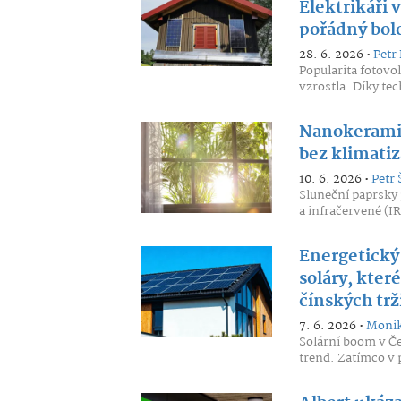
Elektrikáři 
pořádný bol
28. 6. 2026 •
Petr 
Popularita fotovo
vzrostla. Díky te
Nanokeramick
bez klimatiz
10. 6. 2026 •
Petr 
Sluneční paprsky p
a infračervené (IR
Energetický
soláry, kter
čínských trž
7. 6. 2026 •
Monik
Solární boom v Če
trend. Zatímco v 