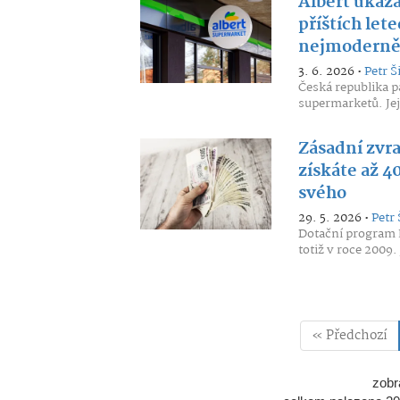
Albert ukáza
příštích let
nejmoderněj
3. 6. 2026 •
Petr Š
Česká republika p
supermarketů. Jeji
Zásadní zvr
získáte až 4
svého
29. 5. 2026 •
Petr 
Dotační program N
totiž v roce 2009
« Předchozí
zobr