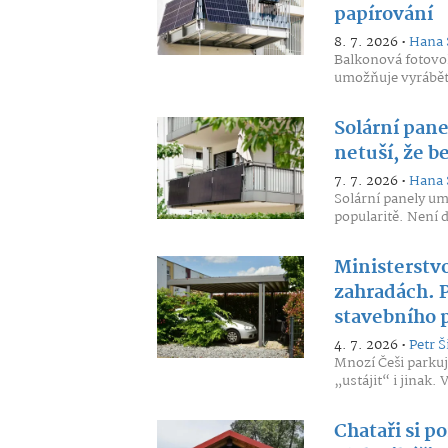
papírování
8. 7. 2026 •
Hana 
Balkonová fotovol
umožňuje vyrábět e
Solární pane
netuší, že b
7. 7. 2026 •
Hana 
Solární panely um
popularitě. Není 
Ministerstv
zahradách. P
stavebního 
4. 7. 2026 •
Petr Š
Mnozí Češi parkuj
„ustájit“ i jinak
Chataři si po