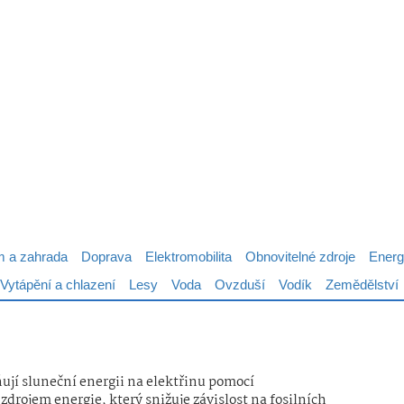
 a zahrada
Doprava
Elektromobilita
Obnovitelné zdroje
Energ
Vytápění a chlazení
Lesy
Voda
Ovzduší
Vodík
Zemědělství
ňují sluneční energii na elektřinu pomocí
zdrojem energie, který snižuje závislost na fosilních