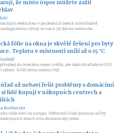
varují, že místo úspor můžete zažít
ehlav
Eybl
ltaických elektráren v posledních letech mimořádně
chnologickému vývoji se navíc již dávno nemusíte...
á fólie na okna je skvělé řešení pro byty
ace. Teplotu v místnosti sníží až o 15 °C
Šindelář
řinášejí do interiéru nejen světlo, ale také ultrafialové (UV)
) záření. Kvůli tomu nemusí být...
 úřad už nebaví řešit problémy s domácími
é si lidé kupují v nákupních centrech a
ištích
a Brešťanská
sku stále není na ústupu. Odborníci však pozorují určitý
předchozích letech trhu dominovaly velké...