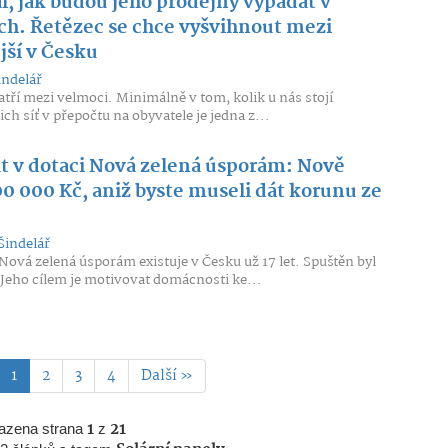
l, jak budou jeho prodejny vypadat v
ech. Řetězec se chce vyšvihnout mezi
ší v Česku
indelář
atří mezi velmoci. Minimálně v tom, kolik u nás stojí
ch síť v přepočtu na obyvatele je jedna z...
at v dotaci Nová zelená úsporám: Nově
00 000 Kč, aniž byste museli dát korunu ze
Šindelář
ová zelená úsporám existuje v Česku už 17 let. Spuštěn byl
. Jeho cílem je motivovat domácnosti ke...
1
2
3
4
Další »
azena strana
1
z
21