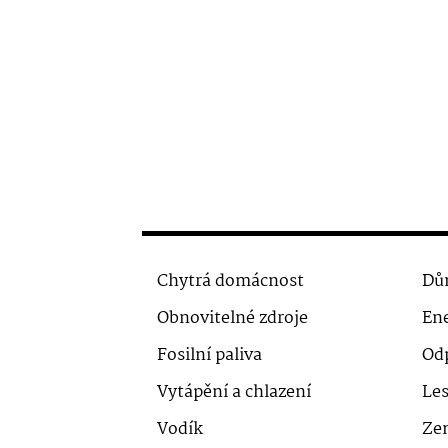
Chytrá domácnost
Dů
Obnovitelné zdroje
Ene
Fosilní paliva
Od
Vytápění a chlazení
Le
Vodík
Ze