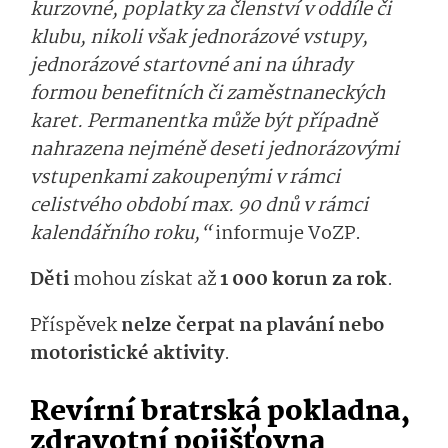
kurzovné, poplatky za členství v oddíle či
klubu, nikoli však jednorázové vstupy,
jednorázové startovné ani na úhrady
formou benefitních či zaměstnaneckých
karet. Permanentka může být případně
nahrazena nejméně deseti jednorázovými
vstupenkami zakoupenými v rámci
celistvého období max. 90 dnů v rámci
kalendářního roku,“
informuje VoZP.
Děti
mohou získat až
1 000 korun za rok
.
Příspěvek
nelze čerpat na plavání nebo
motoristické aktivity
.
Revírní bratrská pokladna,
zdravotní pojišťovna