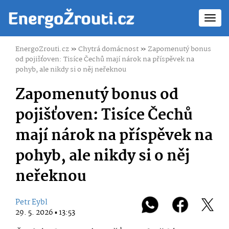
Toggl
navig
EnergoZrouti.cz
»
Chytrá domácnost
»
Zapomenutý bonus
od pojišťoven: Tisíce Čechů mají nárok na příspěvek na
pohyb, ale nikdy si o něj neřeknou
Zapomenutý bonus od
pojišťoven: Tisíce Čechů
mají nárok na příspěvek na
pohyb, ale nikdy si o něj
neřeknou
Petr Eybl
29. 5. 2026 ▪ 13:53