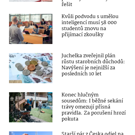
řešit
Kvůli podvodu s umělou
inteligencí musí 58 000
studentů znovu na
přijímací zkoušky
Juchelka zveřejnil plán
růstu starobních důchodů:
Navýšení je nejnižší za
posledních 10 let
Konec hlučným
sousedům: I běžné sekání
trávy omezují přísná
pravidla. Za porušení hrozí
pokuta
Starší pár z Česka odjel na