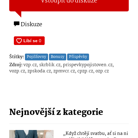
Vstoupit do diskuze
Diskuze
Štítky:
Pojišťovny
Bonusy
Příspěvky
Zdroj:
vzp.cz, skrblik.cz, prispevkypojistoven.cz,
vozp.cz, zpskoda.cz, zpmvcr.cz, cpzp.cz, ozp.cz
Nejnovější z kategorie
„Když chtějí svatbu, ať si na ni