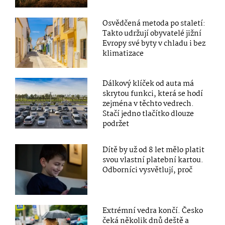
Osvědčená metoda po staletí:
Takto udržují obyvatelé jižní
Evropy své byty v chladu i bez
klimatizace
Dálkový klíček od auta má
skrytou funkci, která se hodí
zejména v těchto vedrech.
Stačí jedno tlačítko dlouze
podržet
Dítě by už od 8 let mělo platit
svou vlastní platební kartou.
Odborníci vysvětlují, proč
Extrémní vedra končí. Česko
čeká několik dnů deště a