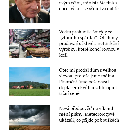
svým očím, ministr Macinka
chce být asi se všemi za dobře
Vedra probudila šmejdy ze
„zimního spánku“. Obchody
prodávají ošklivé a nefunkční
výrobky, které končí rovnou v
koši
Otec mi prodal dům s velkou
slevou, protože jsme rodina.
Finanční úřad požadoval
doplacení kvůli rozdílu oproti
tržní ceně
Nová předpověď na víkend
mění plány. Meteorologové
ukázali, co přijde po bouřkách