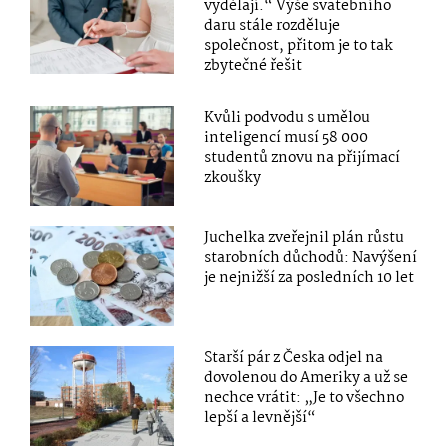
vydělají.“ Výše svatebního
daru stále rozděluje
společnost, přitom je to tak
zbytečné řešit
Kvůli podvodu s umělou
inteligencí musí 58 000
studentů znovu na přijímací
zkoušky
Juchelka zveřejnil plán růstu
starobních důchodů: Navýšení
je nejnižší za posledních 10 let
Starší pár z Česka odjel na
dovolenou do Ameriky a už se
nechce vrátit: „Je to všechno
lepší a levnější“