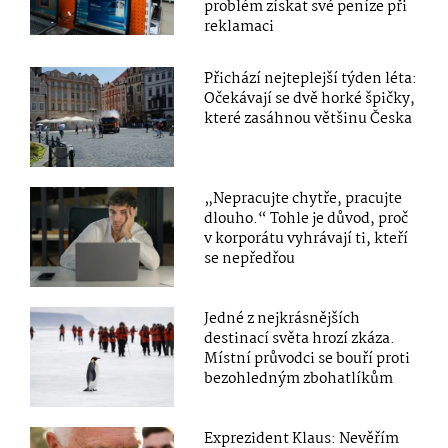
problém získat své peníze při
reklamaci
Přichází nejteplejší týden léta:
Očekávají se dvě horké špičky,
které zasáhnou většinu Česka
„Nepracujte chytře, pracujte
dlouho.“ Tohle je důvod, proč
v korporátu vyhrávají ti, kteří
se nepředřou
Jedné z nejkrásnějších
destinací světa hrozí zkáza.
Místní průvodci se bouří proti
bezohledným zbohatlíkům
Exprezident Klaus: Nevěřím