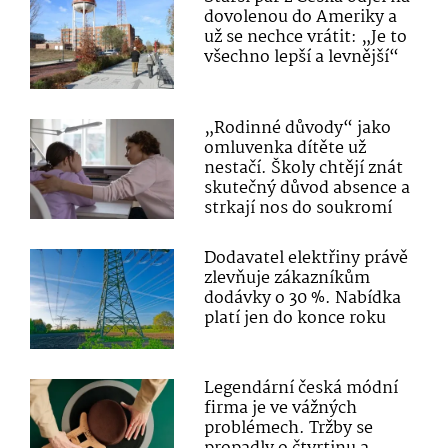
dovolenou do Ameriky a
už se nechce vrátit: „Je to
všechno lepší a levnější“
„Rodinné důvody“ jako
omluvenka dítěte už
nestačí. Školy chtějí znát
skutečný důvod absence a
strkají nos do soukromí
Dodavatel elektřiny právě
zlevňuje zákazníkům
dodávky o 30 %. Nabídka
platí jen do konce roku
Legendární česká módní
firma je ve vážných
problémech. Tržby se