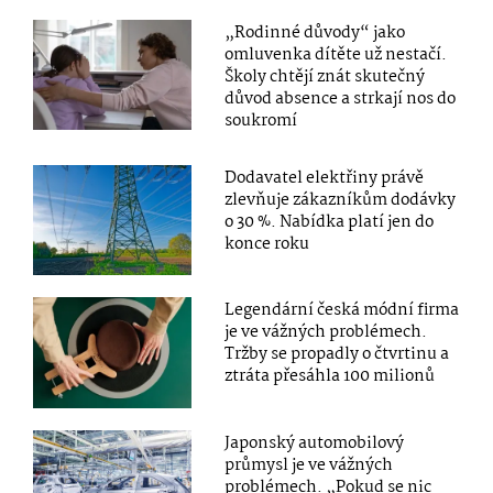
„Rodinné důvody“ jako
omluvenka dítěte už nestačí.
Školy chtějí znát skutečný
důvod absence a strkají nos do
soukromí
Dodavatel elektřiny právě
zlevňuje zákazníkům dodávky
o 30 %. Nabídka platí jen do
konce roku
Legendární česká módní firma
je ve vážných problémech.
Tržby se propadly o čtvrtinu a
ztráta přesáhla 100 milionů
Japonský automobilový
průmysl je ve vážných
problémech. „Pokud se nic