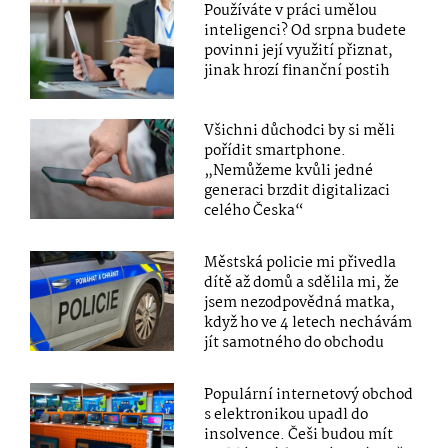
Používáte v práci umělou
inteligenci? Od srpna budete
povinni její využití přiznat,
jinak hrozí finanční postih
Všichni důchodci by si měli
pořídit smartphone.
„Nemůžeme kvůli jedné
generaci brzdit digitalizaci
celého Česka“
Městská policie mi přivedla
dítě až domů a sdělila mi, že
jsem nezodpovědná matka,
když ho ve 4 letech nechávám
jít samotného do obchodu
Populární internetový obchod
s elektronikou upadl do
insolvence. Češi budou mít