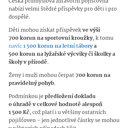
Česká průmyslová zdravotní pojišťovna
nabízí velmi štědré příspěvky pro děti i pro
dospělé.
Děti mohou získat příspěvek
ve výši
700 korun na sportovní kroužky
, k tomu
navíc
1 500 korun na letní tábory
a
500 korun na lyžařské výcviky či školky a
školy v přírodě
.
Ženy i muži mohou čerpat
700 korun na
pravidelný pohyb
.
Podmínkou je
předložení dokladu
o úhradě v celkové hodnotě alespoň
1 500 Kč
, což platí i u většiny ostatních
pojišťoven – jen jednotlivé částky se mohou