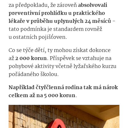
za předpokladu, že zároveň
absolvovali
preventivní prohlídku u praktického
lékaře v průběhu uplynulých 24 měsíců
-
tato podmínka je standardem rovněž
u ostatních pojišťoven.
Co se týče dětí, ty mohou získat dokonce
až
2 000 korun
. Příspěvek se vztahuje na
pohybové aktivity včetně lyžařského kurzu
pořádaného školou.
Například čtyřčlenná rodina tak má nárok
celkem až na 5 000 korun
.