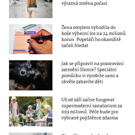
výrazná změna počasí
Žena omylem vyhodila do
koše výherní los na 24 milionů
korun. Popeláři ho okamžitě
začali hledat
Jak se připravit na pozorování
zatmění Slunce? Speciální
pomůcku si vyrobíte sami a
skvěle zabavíte děti
Už od září začne fungovat
supermoderní sanatorium za
693 milionů. Péče bude pro
vybrané pojištěnce zdarma