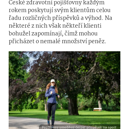
České zdravotní pojišťovny každým
rokem poskytují svým klientům celou
řadu rozličných příspěvků a výhod. Na
některé z nich však někteří klienti
bohužel zapomínají, čímž mohou
přicházet o nemalé množství peněz.
Pojišťovny umožňují čerpat příspěvek na sport.