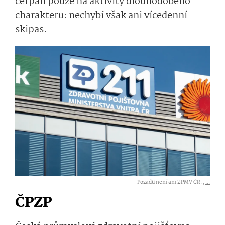
čerpán pouze na aktivity dlouhodobého
charakteru: nechybí však ani vícedenní
skipas.
Pozadu není ani ZPMV ČR. ,
...
ČPZP