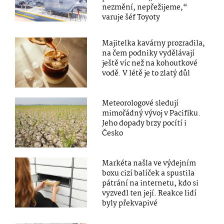
nezmění, nepřežijeme,“
varuje šéf Toyoty
Majitelka kavárny prozradila,
na čem podniky vydělávají
ještě víc než na kohoutkové
vodě. V létě je to zlatý důl
Meteorologové sledují
mimořádný vývoj v Pacifiku.
Jeho dopady brzy pocítí i
Česko
Markéta našla ve výdejním
boxu cizí balíček a spustila
pátrání na internetu, kdo si
vyzvedl ten její. Reakce lidí
byly překvapivé