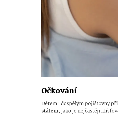
Očkování
Dětem i dospělým pojišťovny
př
státem
, jak
o je nejčastěji klíšť