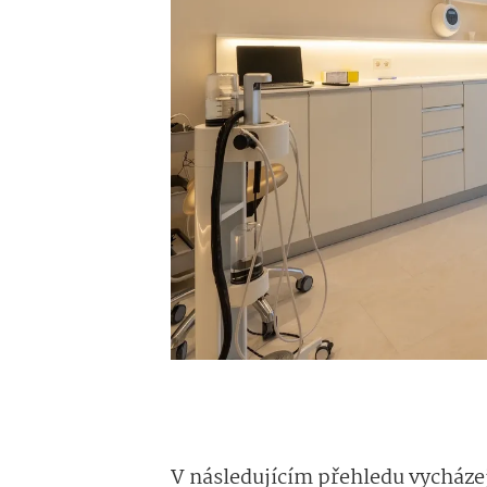
V následujícím přehledu
vycházej