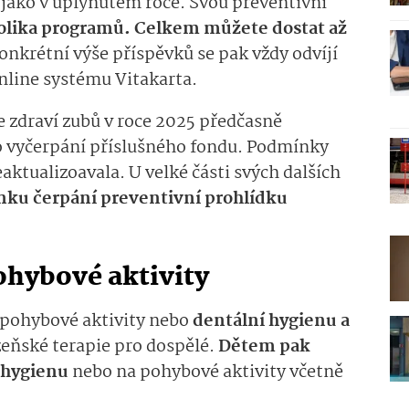
 jako v uplynutém roce.
Svou preventivní
lika programů. Celkem můžete dostat až
Konkrétní výše příspěvků se pak vždy odvíjí
online systému
Vitakarta
.
e zdraví zubů v roce 2025 předčasně
o
vy­čerpání příslušného fondu. Podmínky
aktualizoava­la.
U velké části
svých
dal­ších
nku
čerpá­ní
preventivní prohlídku
ohybové aktivity
a pohybové aktivity nebo
dentální hygienu a
zeňské terapie
pro dospělé.
Dětem pak
 hygienu
nebo na pohybové aktivity včetně