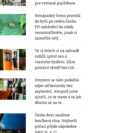
pro vybrané pojištěnce...
Nenápadný hmyz proniká
do bytů po celém Česku.
Při nahánění ho nikdy
nerozmáčkněte, jinak si
zamoříte celý...
Ve 13 letech si na zahradě
rodičů splnil sen o
vlastním bydlení. Dům
postavil téměř bez cizí...
Omylem se nám podařilo
odjet od benzinky bez
zaplacení. Alespoň jsme
zjistili, co se stane a za jak
dlouho se na to...
Česko dnes zasáhne
bouřková vlna. Nejhorší
počasí přijde odpoledne
mezi 15. a 22....