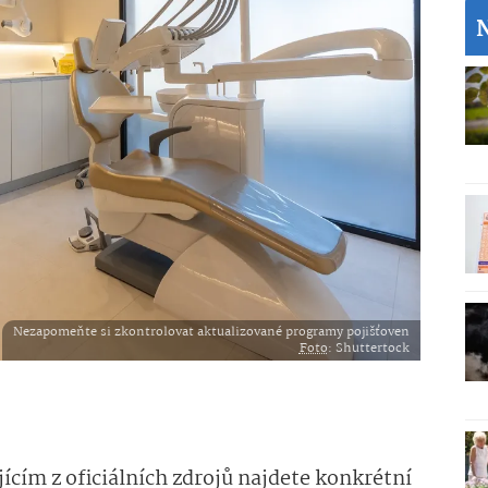
Nezapomeňte si zkontrolovat aktualizované programy pojišťoven
Foto
: Shuttertock
ícím z oficiálních zdrojů
najdete
konkrétní