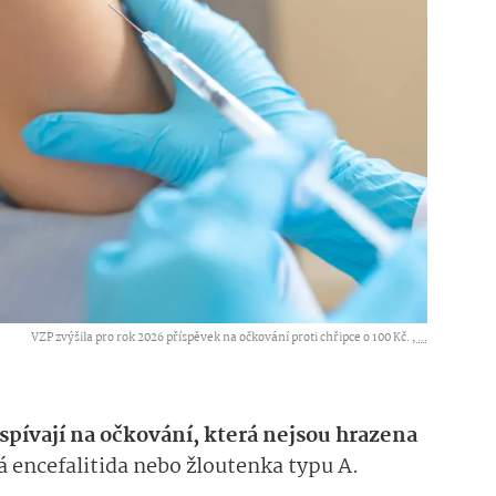
VZP zvýšila pro rok 2026 příspěvek na očkování proti chřipce o 100 Kč. ,
...
ispívají na očkování, která nejsou hrazena
ová encefalitida nebo žloutenka typu A
.