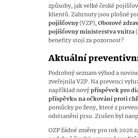
způsoby, jak velké české pojišťo
klientů.
Zahrnuty jsou plošné
pr
pojišťovny
(VZP),
O­borové zdra
pojišťovny ministerstva vnitra
benefity stojí za pozornost?
Aktuální preventivn
Podrobný seznam výhod a novinek
zveřejnila
VZP
. Na
prevenci vyhra
například
nový
příspěvek pro di
příspěvku na očkování proti ch
pomůcky po
ženy, které z preve
odstranění
prsu
. Zrušen byl nao
OZP žádné změny pro rok 2026 za