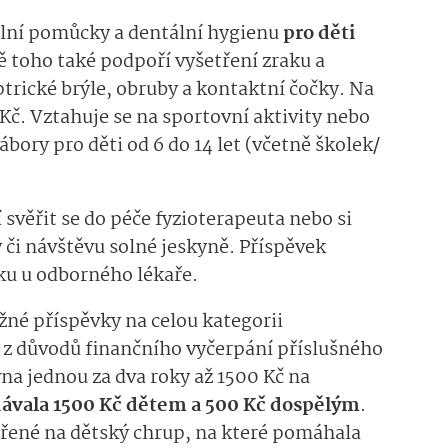
ální pomůcky a dentální hygienu
pro
děti
ě toho také podpoří vyšetření zraku a
rické brýle, obruby a kontaktní čočky.
Na
Kč. Vztahuje se
na sportovní aktivity nebo
ábory pro děti od 6 do 14 let (včetně
školek
/
svěřit se do péče fyzioterapeuta nebo si
 či návštěvu solné jeskyně.
Příspěvek
ku u odborného lékaře.
ožné
příspěv­ky
na celou
kategorii
 z
důvodů
finan­čního
vyčerpá­ní
příslušného
vna jednou za dva roky
až 1500 Kč
na
dáv
ala
1500 Kč dětem
a 500 Kč dospělým
.
ěřené na dětský chrup, na které pom
áhala