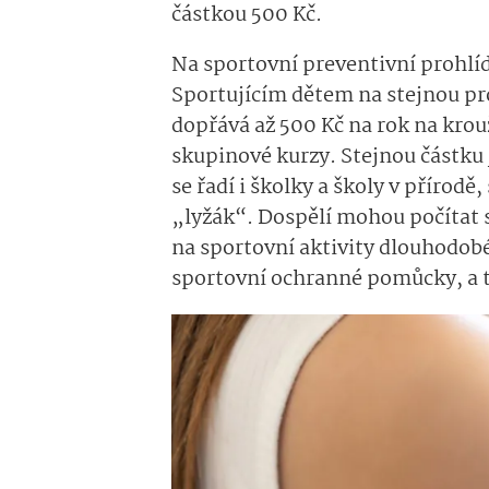
částkou 500 Kč.
Na sportovní preventivní prohlí
Sportujícím dětem na stejnou pr
dopřává až 500 Kč na rok na krou
skupinové kurzy. Stejnou částku
se řadí i škol
ky a školy
v přírodě,
„lyžák“.
Dospělí mohou počítat s
na sportovní aktivity dlouhodob
sportovní ochranné pomůcky, a t