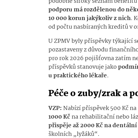
podobně široký seznam benefitů
podporu má rozdělenou do něko
10 000 korun jakýkoliv z
nich
. 
od počtu nasbíraných kreditů v 
U ZPMV byly příspěvky týkající s
pozastaveny z důvodu fi
nančníh
pro rok 2026 pojišťovna zatím ne
příspěvků stanovuje jako
podmí
u praktického lékaře
.
Péče o zuby
/zrak
a p
VZP
:
N
abízí příspěvek 500 Kč n
1000 Kč
na rehabilitační
nebo lá
přispěje až 2000 Kč na dentální
školních „lyžáků“.