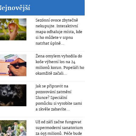
Nejnovější
Sezónní ovoce zbytečně
nekupujte. Interaktivní
mapa odhaluje místa, kde
si ho můžete v srpnu
natrhat úplně...
Žena omylem vyhodila do
koše výherní los na 24
milionů korun. Popeláři ho
okamžitě začali...
Jak se připravit na
pozorování zatmění
Slunce? Speciální
pomůcku si vyrobíte sami
a skvěle zabavíte...
Už od září začne fungovat
supermoderní sanatorium
za 693 milionů. Péče bude