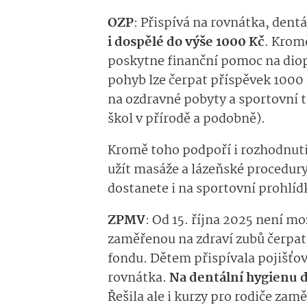
OZP
:
Přispívá na rovnátka
, dent
i
dospělé do výše 1000 Kč
. Krom
poskytne finanční pomoc na diopt
pohyb lze čerpat příspěv
ek 1000 
na ozdravné pobyty
a sportovní t
škol
v přírodě a podobně).
Kromě toho podpoří i rozhodnutí 
užít masáže a lázeňské procedury
dostanete i na sportovní prohlíd
ZPMV
:
Od 15. října 2025
není m
zaměřen
ou
na zdraví zu
b
ů
čerpat
fondu.
Dětem přispív
ala
po­jišťo
rovnátka
.
Na dentální hygienu
Řeš
ila
ale i kurzy pro rodiče zam