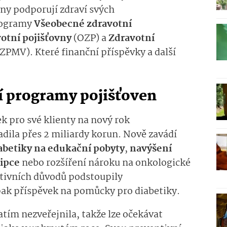
vny podporují zdraví svých
ogramy
Vš
e
o­
becné zdravotní
votní pojišťovny
(OZP) a
Zdravotní
(ZPMV)­
.
Které finanční příspěvky a další
í programy pojišťoven
 pro své klienty na nový rok
dila přes 2 miliardy korun.
Nově zavádí
abetiky na edukační pobyty
,
navýšení
řipce
nebo
rozšíření nároku na onkologické
ntivních důvodů podstoupily
pak příspěvek na pomůcky pro diabetiky.
tím nezveřejnila, takže lze očekávat