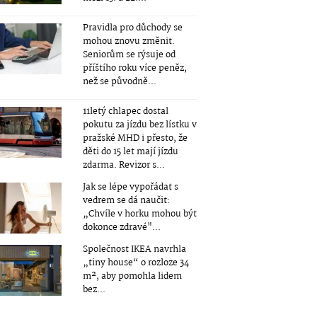
Pravidla pro důchody se
mohou znovu změnit.
Seniorům se rýsuje od
příštího roku více peněz,
než se původně...
11letý chlapec dostal
pokutu za jízdu bez lístku v
pražské MHD i přesto, že
děti do 15 let mají jízdu
zdarma. Revizor s...
Jak se lépe vypořádat s
vedrem se dá naučit:
„Chvíle v horku mohou být
dokonce zdravé"...
Společnost IKEA navrhla
„tiny house“ o rozloze 34
m², aby pomohla lidem
bez...