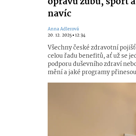
opravu zubů, sport a
navíc
Anna Adlerová
20. 12. 2025 ▪ 12:34
Všechny české zdravotní pojiš
celou řadu benefitů, ať už se j
podporu duševního zdraví nebo
mění a jaké programy přinesou