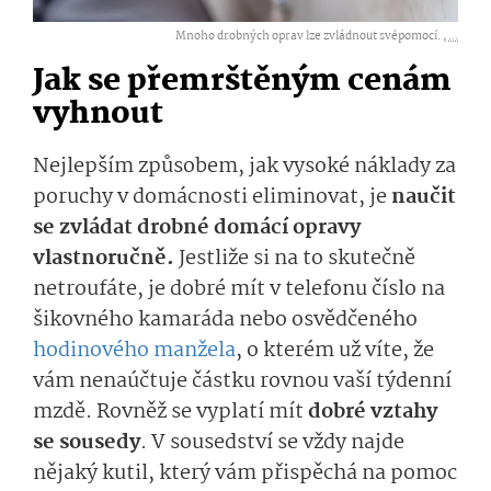
Mnoho drobných oprav lze zvládnout svépomocí. ,
...
Jak se přemrštěným cenám
vyhnout
Nejlepším způsobem, jak vysoké náklady za
poruchy v domácnosti eliminovat, je
naučit
se zvládat drobné domácí opravy
vlastnoručně.
Jestliže si na to skutečně
netroufáte, je dobré mít v telefonu číslo na
šikovného kamaráda nebo osvědčeného
hodinového manžela
, o kterém už víte, že
vám nenaúčtuje částku rovnou vaší týdenní
mzdě. Rovněž se vyplatí mít
dobré vztahy
se sousedy
. V sousedství se vždy najde
nějaký kutil, který vám přispěchá na pomoc