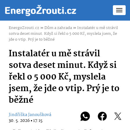
Toggl
navig
EnergoZrouti.cz
»
Dům a zahrada
»
Instalatér u mě strávil
sotva deset minut. Když si řekl o 5 000 Kč, myslela jsem, že
jde o vtip. Prý je to běžné
Instalatér u mě strávil
sotva deset minut. Když si
řekl o 5 000 Kč, myslela
jsem, že jde o vtip. Prý je to
běžné
Jindřiška Janoušková
30. 5. 2026 ▪ 17:15