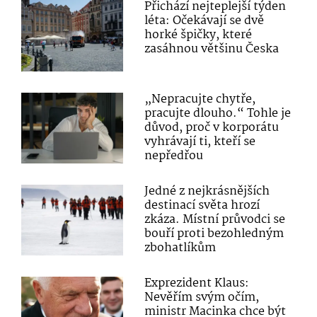
Přichází nejteplejší týden
léta: Očekávají se dvě
horké špičky, které
zasáhnou většinu Česka
„Nepracujte chytře,
pracujte dlouho.“ Tohle je
důvod, proč v korporátu
vyhrávají ti, kteří se
nepředřou
Jedné z nejkrásnějších
destinací světa hrozí
zkáza. Místní průvodci se
bouří proti bezohledným
zbohatlíkům
Exprezident Klaus:
Nevěřím svým očím,
ministr Macinka chce být