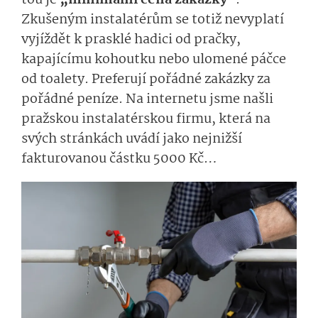
tou je
„minimální cena zakázky“
.
Zkušeným instalatérům se totiž nevyplatí
vyjíždět k prasklé hadici od pračky,
kapajícímu kohoutku nebo ulomené páčce
od toalety. Preferují pořádné zakázky za
pořádné peníze. Na internetu jsme našli
pražskou instalatérskou firmu, která na
svých stránkách uvádí jako nejnižší
fakturovanou částku 5000 Kč…