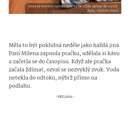
Cena za banální opravu pračky se může šplhat do tisíců.
Foto
: Shutterstock
Měla to být poklidná neděle jako každá jiná.
Paní Milena zapnula pračku, udělala si kávu
a začetla se do časopisu. Když ale pračka
začala ždímat, ozval se nezvyklý zvuk. Voda
netekla do odtoku, nýbrž přímo na
podlahu.