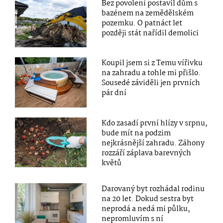
Bez povolení postavil dům s
bazénem na zemědělském
pozemku. O patnáct let
později stát nařídil demolici
Koupil jsem si z Temu vířivku
na zahradu a tohle mi přišlo.
Sousedé záviděli jen prvních
pár dní
Kdo zasadí první hlízy v srpnu,
bude mít na podzim
nejkrásnější zahradu. Záhony
rozzáří záplava barevných
květů
Darovaný byt rozhádal rodinu
na 20 let. Dokud sestra byt
neprodá a nedá mi půlku,
nepromluvím s ní