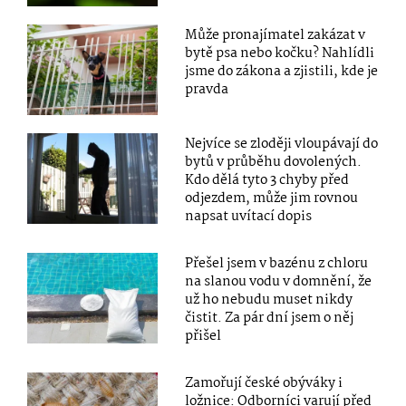
Může pronajímatel zakázat v
bytě psa nebo kočku? Nahlídli
jsme do zákona a zjistili, kde je
pravda
Nejvíce se zloději vloupávají do
bytů v průběhu dovolených.
Kdo dělá tyto 3 chyby před
odjezdem, může jim rovnou
napsat uvítací dopis
Přešel jsem v bazénu z chloru
na slanou vodu v domnění, že
už ho nebudu muset nikdy
čistit. Za pár dní jsem o něj
přišel
Zamořují české obýváky i
ložnice: Odborníci varují před