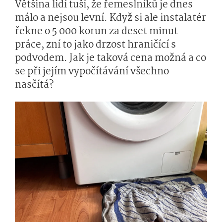
Většina lidí tuší, že řemeslníků je dnes
málo a nejsou levní. Když si ale instalatér
řekne o 5 000 korun za deset minut
práce, zní to jako drzost hraničící s
podvodem. Jak je taková cena možná a co
se při jejím vypočítávání všechno
nasčítá?