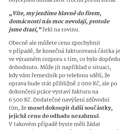
obyčejnou domácnost trochu přemrštěná.
„Víte, my jezdíme hlavně do firem,
domácnosti nás moc nevolají, protože
jsme drazí,“
řekl na rovinu.
Obecně ale můžete cenu zpochybnit
v případě, že konečná fakturovaná částka je
ve výrazném rozporu s tím, co bylo dopředu
dohodnuto. Může jít například o situaci,
kdy vám řemeslník po telefonu sdělí, že
oprava bude stát přibližně 2 000 Kč, ale po
dokončení práce vystaví fakturu na
6 500 Kč. Dodatečné navýšení zdůvodní
tím, že
musel dokoupit další součástky,
jejichž cenu do odhadu nezahrnul
.
V takovém případě byste měli žádat