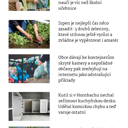
naučí je víc než školní
učebnice
Srpen je nejlepší čas něco
zasadit: 5 druhů zeleniny,
které stihnou ještě vyrůst a
zvládne je vypěstovat i amatér
Obce dávají ke kontejnerům
skryté kamery a nepořádné
občany pak zveřejňují na
internetu jako odstrašující
příklady
Kutil si v Hornbachu nechal
seříznout kuchyňskou desku.
Udělal komickou chybu a teď
varuje ostatní