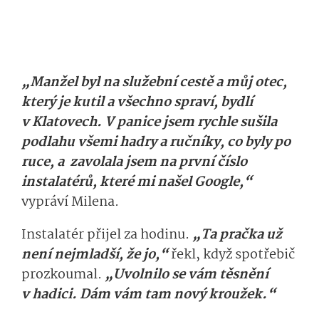
„Manžel byl na služební cestě a můj otec,
který je kutil a všechno spraví, bydlí
v Klatovech. V panice jsem rychle sušila
podlahu všemi hadry a ručníky, co byly po
ruce, a zavolala jsem na první číslo
instalatérů, které mi našel Google,“
vypráví Milena.
Instalatér přijel za hodinu.
„Ta pračka už
není nejmladší, že jo,“
řekl, když spotřebič
prozkoumal.
„Uvolnilo se vám těsnění
v hadici. Dám vám tam nový kroužek.“