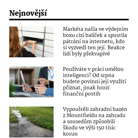
Nejnovější
Markéta našla ve výdejním
boxu cizí balíček a spustila
pátrání na internetu, kdo
si vyzvedl ten její. Reakce
lidí byly překvapivé
Používáte v práci umělou
inteligenci? Od srpna
budete povinni její využití
přiznat, jinak hrozí
finanční postih
Vypouštěli zahradní bazén
z Mountfieldu na zahradu
a sousedům způsobili
škodu ve výši 150 tisíc
korun