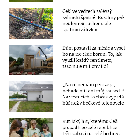
Češi ve vedrech zalévají
zahradu špatně. Rostliny pak
neuhynou suchem, ale
špatnou zálivkou
Dům postavil za měsíc a vyšel
ho na 110 tisíc korun. To, jak
využil každý centimetr,
fascinuje miliony lidí
„Na co nemám peníze já,
nebude mít ani můj soused.“
Na vesnicích to občas vypadá
hůř než v béčkové telenovele
Kutilský hit, kterému Češi
propadli po celé republice.
Děti zabaví na celé hodiny a