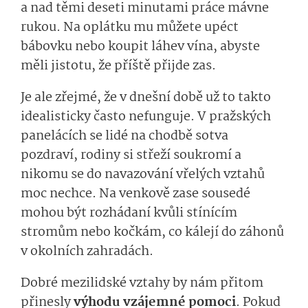
a nad těmi deseti minutami práce mávne
rukou. Na oplátku mu můžete upéct
bábovku nebo koupit láhev vína, abyste
měli jistotu, že příště přijde zas.
Je ale zřejmé, že v dnešní době už to takto
idealisticky často nefunguje. V pražských
panelácích se lidé na chodbě sotva
pozdraví, rodiny si střeží soukromí a
nikomu se do navazování vřelých vztahů
moc nechce. Na venkově zase sousedé
mohou být rozhádaní kvůli stínícím
stromům nebo kočkám, co kálejí do záhonů
v okolních zahradách.
Dobré mezilidské vztahy by nám přitom
přinesly
výhodu vzájemné pomoci
. Pokud