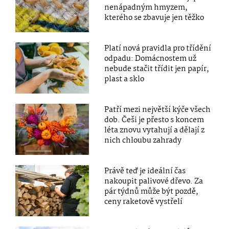
nenápadným hmyzem,
kterého se zbavuje jen těžko
Platí nová pravidla pro třídění
odpadu: Domácnostem už
nebude stačit třídit jen papír,
plast a sklo
Patří mezi největší kýče všech
dob. Češi je přesto s koncem
léta znovu vytahují a dělají z
nich chloubu zahrady
Právě teď je ideální čas
nakoupit palivové dřevo. Za
pár týdnů může být pozdě,
ceny raketově vystřelí