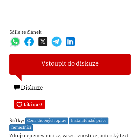
Sdílejte článek
Vstoupit do diskuze
Diskuze
Štítky:
Cena drobných oprav
Instalatérské práce
řemeslníci
Zdroj:
nejremeslnici.cz, vasestiznosti.cz, autorský text