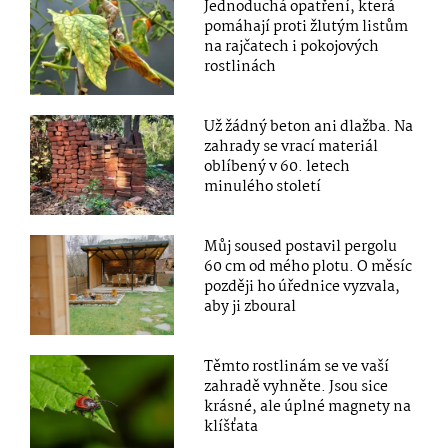
Jednoduchá opatření, která
pomáhají proti žlutým listům
na rajčatech i pokojových
rostlinách
Už žádný beton ani dlažba. Na
zahrady se vrací materiál
oblíbený v 60. letech
minulého století
Můj soused postavil pergolu
60 cm od mého plotu. O měsíc
později ho úřednice vyzvala,
aby ji zboural
Těmto rostlinám se ve vaší
zahradě vyhněte. Jsou sice
krásné, ale úplné magnety na
klíšťata