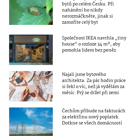
bytů po celém Česku. Při
nahánění ho nikdy
nerozmáčkněte, jinak si
zamoříte celý byt
Společnost IKEA navrhla „tiny
house“ o rozloze 34 m², aby
pomohla lidem bez peněz
Najali jsme bytového
architekta. Za pár hodin práce
si řekl o víc, než já vydělám za
měsíc. Prý se držel při zemi
Čechům přibude na fakturách
za elektřinu nový poplatek.
Dotkne se všech domácností