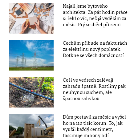
Najali jsme bytového
architekta. Za pár hodin práce
si řekl o víc, než já vydělám za
měsíc. Prý se držel při zemi
Čechům přibude na fakturách
za elektřinu nový poplatek.
Dotkne se všech domácností
Češi ve vedrech zalévají
zahradu špatně. Rostliny pak
neuhynou suchem, ale
špatnou zálivkou
Dům postavil za měsíc a vyšel
ho na 110 tisíc korun. To, jak
využil každý centimetr,
fascinuje miliony lidí