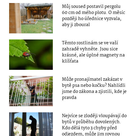
Můj soused postavil pergolu
60 cm od mého plotu. O měsíc
později ho úřednice vyzvala,
aby ji zboural
Těmto rostlinám se ve vaší
zahradě vyhněte. Jsou sice
krásné, ale úplné magnety na
klíšťata
Může pronajímatel zakázat v
bytě psa nebo kočku? Nahlídli
jsme do zákona a zjistili, kde je
pravda
Nejvíce se zloději vloupávají do
bytů v průběhu dovolených.
Kdo dělá tyto 3 chyby před
odjezdem, může jim rovnou