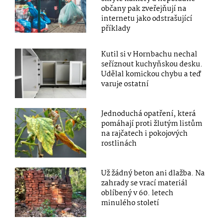
občany pak zveřejňují na
internetu jako odstrašující
příklady
Kutil si v Hornbachu nechal
seříznout kuchyňskou desku.
Udělal komickou chybu a teď
varuje ostatní
Jednoduchá opatření, která
pomáhají proti žlutým listům
na rajčatech i pokojových
rostlinách
Už žádný beton ani dlažba. Na
zahrady se vrací materiál
oblíbený v 60. letech
minulého století