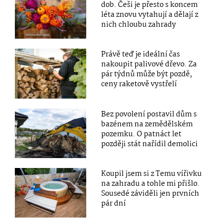
dob. Češi je přesto s koncem
léta znovu vytahují a dělají z
nich chloubu zahrady
Právě teď je ideální čas
nakoupit palivové dřevo. Za
pár týdnů může být pozdě,
ceny raketově vystřelí
Bez povolení postavil dům s
bazénem na zemědělském
pozemku. O patnáct let
později stát nařídil demolici
Koupil jsem si z Temu vířivku
na zahradu a tohle mi přišlo.
Sousedé záviděli jen prvních
pár dní