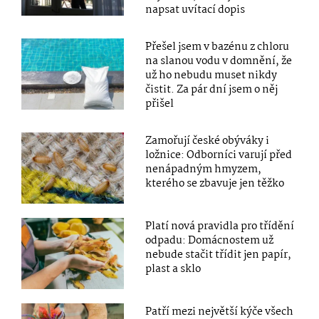
napsat uvítací dopis
Přešel jsem v bazénu z chloru
na slanou vodu v domnění, že
už ho nebudu muset nikdy
čistit. Za pár dní jsem o něj
přišel
Zamořují české obýváky i
ložnice: Odborníci varují před
nenápadným hmyzem,
kterého se zbavuje jen těžko
Platí nová pravidla pro třídění
odpadu: Domácnostem už
nebude stačit třídit jen papír,
plast a sklo
Patří mezi největší kýče všech