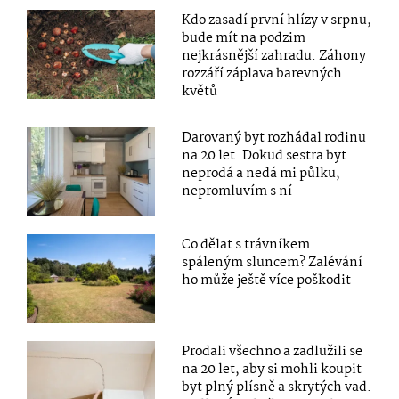
Kdo zasadí první hlízy v srpnu,
bude mít na podzim
nejkrásnější zahradu. Záhony
rozzáří záplava barevných
květů
Darovaný byt rozhádal rodinu
na 20 let. Dokud sestra byt
neprodá a nedá mi půlku,
nepromluvím s ní
Co dělat s trávníkem
spáleným sluncem? Zalévání
ho může ještě více poškodit
Prodali všechno a zadlužili se
na 20 let, aby si mohli koupit
byt plný plísně a skrytých vad.