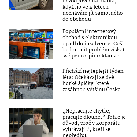
nezodpovědná matka,
když ho ve 4 letech
nechávám jít samotného
do obchodu
Populární internetový
obchod s elektronikou
upadl do insolvence. Češi
budou mít problém získat
své peníze při reklamaci
Přichází nejteplejší týden
léta: Očekávají se dvě
horké špičky, které
zasáhnou většinu Česka
„Nepracujte chytře,
pracujte dlouho.“ Tohle je
důvod, proč v korporátu
vyhrávají ti, kteří se
nepředřou