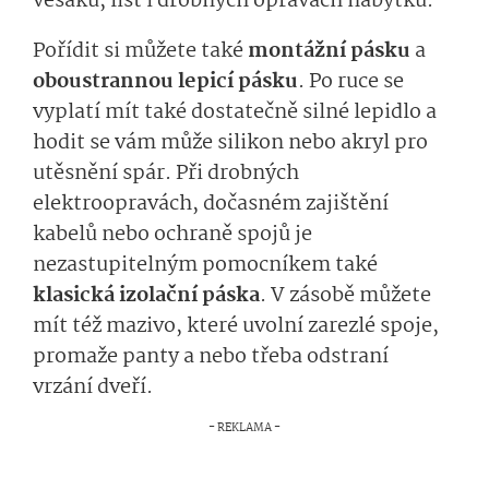
věšáků, lišt i drobných opravách nábytku.
Pořídit si můžete také
montážní pásku
a
oboustrannou lepicí pásku
. Po ruce se
vyplatí mít také dostatečně silné lepidlo a
hodit se vám může silikon nebo akryl pro
utěsnění spár. Při drobných
elektroopravách, dočasném zajištění
kabelů nebo ochraně spojů je
nezastupitelným pomocníkem také
klasická izolační páska
. V zásobě můžete
mít též mazivo, které uvolní zarezlé spoje,
promaže panty a nebo třeba odstraní
vrzání dveří.