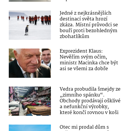
Jedné z nejkrásnějších
destinací světa hrozí
zkáza. Místní průvodci se
bouří proti bezohledným
zbohatlíkům
Exprezident Klaus:
Nevěřím svým očím,
ministr Macinka chce být
asi se všemi za dobře
Vedra probudila šmejdy ze
„zimního spánku“.
Obchody prodávají ošklivé
a nefunkční výrobky,
které končí rovnou v koši
Otec mi prodal dům s