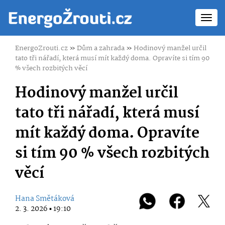
Toggl
navig
EnergoZrouti.cz
»
Dům a zahrada
»
Hodinový manžel určil
tato tři nářadí, která musí mít každý doma. Opravíte si tím 90
% všech rozbitých věcí
Hodinový manžel určil
tato tři nářadí, která musí
mít každý doma. Opravíte
si tím 90 % všech rozbitých
věcí
Hana Smětáková
2. 3. 2026 ▪ 19:10