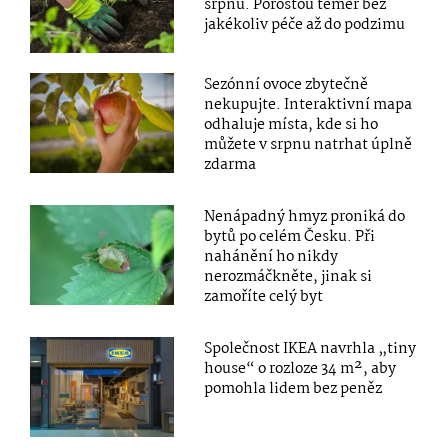
srpnu. Porostou téměř bez
jakékoliv péče až do podzimu
Sezónní ovoce zbytečně
nekupujte. Interaktivní mapa
odhaluje místa, kde si ho
můžete v srpnu natrhat úplně
zdarma
Nenápadný hmyz proniká do
bytů po celém Česku. Při
nahánění ho nikdy
nerozmáčkněte, jinak si
zamoříte celý byt
Společnost IKEA navrhla „tiny
house“ o rozloze 34 m², aby
pomohla lidem bez peněz