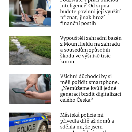
Používáte v práci umělou
inteligenci? Od srpna
budete povinni její využití
přiznat, jinak hrozí
finanční postih
Vypouštěli zahradní bazén
z Mountfieldu na zahradu
a sousedům způsobili
škodu ve výši 150 tisíc
korun
Všichni důchodci by si
měli pořídit smartphone.
„Nemůžeme kvůli jedné
generaci brzdit digitalizaci
celého Česka“
Městská policie mi
přivedla dítě až domů a
sdělila mi, že jsem