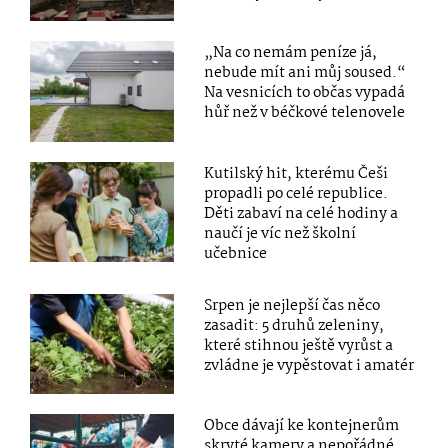
„Na co nemám peníze já,
nebude mít ani můj soused.“
Na vesnicích to občas vypadá
hůř než v béčkové telenovele
Kutilský hit, kterému Češi
propadli po celé republice.
Děti zabaví na celé hodiny a
naučí je víc než školní
učebnice
Srpen je nejlepší čas něco
zasadit: 5 druhů zeleniny,
které stihnou ještě vyrůst a
zvládne je vypěstovat i amatér
Obce dávají ke kontejnerům
skryté kamery a nepořádné