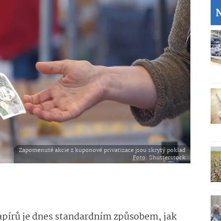
Zapomenuté akcie z kuponové privatizace jsou skrytý poklad
Foto
: Shutterstock
papírů je dnes standardním způsobem, jak