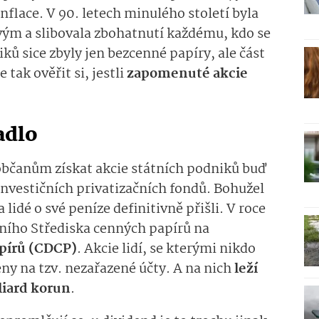
nflace. V 90. letech minulého století byla
ým a slibovala zbohatnutí každému, kdo se
ků sice zbyly jen bezcenné papíry, ale část
 tak ověřit si, jestli
zapomenuté akcie
adlo
bčanům získat akcie státních podniků buď
nvestičních privatizačních fondů. Bohužel
idé o své peníze definitivně přišli. V roce
ního Střediska cenných papírů na
apírů (CDCP)
. Akcie lidí, se kterými nikdo
ny na tzv. nezařazené účty. A na nich
leží
liard korun
.