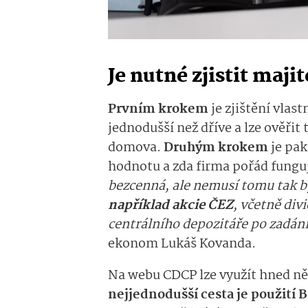
Je nutné zjistit majit
Prvním krokem
je zjištění vlast
jednodušší než dříve a lze ověřit
domova.
Druhým krokem
je pak
hodnotu a zda firma pořád fungu
bezcenná, ale nemusí tomu tak b
například akcie ČEZ
, včetně div
centrálního depozitáře po zadání
ekonom Lukáš Kovanda.
Na webu CDCP lze využít hned něk
nejjednodušší cesta je použití 