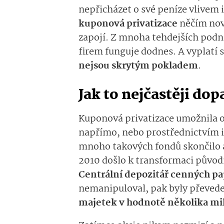
nepřicházet o své peníze vlivem i
kuponová privatizace
něčím nov
zapojí. Z mnoha tehdejších podni
firem funguje dodnes. A vyplatí se
nejsou skrytým pokladem
.
Jak to nejčastěji dop
Kuponová privatizace umožnila o
napřímo, nebo prostřednictvím i
mnoho takových fondů skončilo a l
2010 došlo k transformaci původ
Centrální depozitář cenných p
nemanipuloval, pak byly převede
majetek v hodnotě několika mi