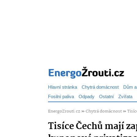
Hlavní stránka
Chytrá domácnost
Dům a
Fosilní paliva
Odpady
Ostatní
Zvířata
EnergoZrouti.cz
»
Chytrá domácnost
»
Tisí
Tisíce Čechů mají z