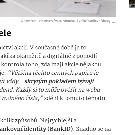
S kontrolou vlastnictví vám pomohou i velké bankovní domy. ,
...
ele
nictví akcií. V současné době je to
 takřka okamžitě a digitálně z pohodlí
 kontrola toho, zda mají akcie nějakou
je.
“Většina těchto cenných papírů je
ýt vždy –
skrytým pokladem bývají
idend. Každý si to může ověřit na webu
 rodného čísla,”
sdělil k tomuto tématu
olik způsobů. Nejrychlejší a
Bankovní identity (BankID)
. Snadno se na