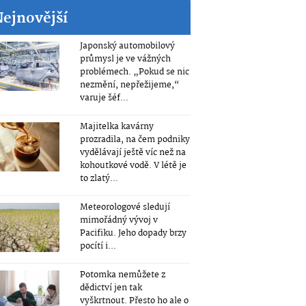
Nejnovější
Japonský automobilový
průmysl je ve vážných
problémech. „Pokud se nic
nezmění, nepřežijeme,“
varuje šéf...
Majitelka kavárny
prozradila, na čem podniky
vydělávají ještě víc než na
kohoutkové vodě. V létě je
to zlatý...
Meteorologové sledují
mimořádný vývoj v
Pacifiku. Jeho dopady brzy
pocítí i...
Potomka nemůžete z
dědictví jen tak
vyškrtnout. Přesto ho ale o