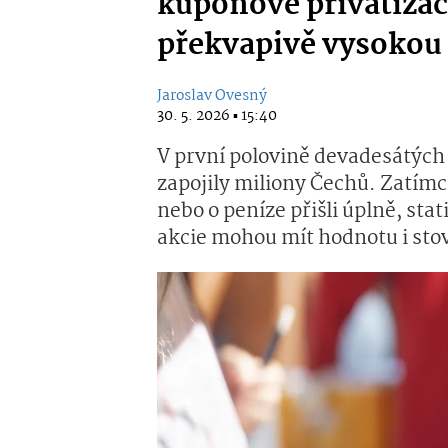
kuponové privatizac
překvapivě vysokou
Jaroslav Ovesný
30. 5. 2026 ▪ 15:40
V první polovině devadesátých 
zapojily miliony Čechů. Zatímc
nebo o peníze přišli úplně, stat
akcie mohou mít hodnotu i stov