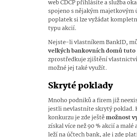
web CDCP přihlásíte a služba okam
spojeno s nějakým majetkovým úč
poplatek si lze vyžádat komplet
typu akcií.
Nejste-li vlastníkem BankID, mů
velkých bankovních domů tuto 
zprostředkuje zjištění vlastnictví
možné jej také využít.
Skryté poklady
Mnoho podniků a firem již neexist
jestli nevlastníte skrytý poklad.
konkurzu je zde ještě
možnost v
získal více než 90 % akcií a malé 
leží na účtech bank, ale i zde pla