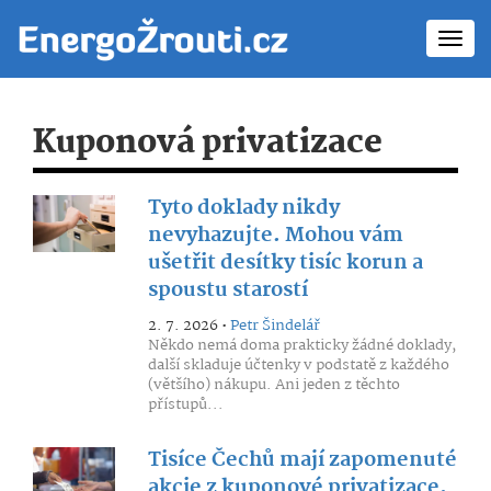
Toggl
navig
Kuponová privatizace
Tyto doklady nikdy
nevyhazujte. Mohou vám
ušetřit desítky tisíc korun a
spoustu starostí
2. 7. 2026 •
Petr Šindelář
Někdo nemá doma prakticky žádné doklady,
další skladuje účtenky v podstatě z každého
(většího) nákupu. Ani jeden z těchto
přístupů...
Tisíce Čechů mají zapomenuté
akcie z kuponové privatizace.