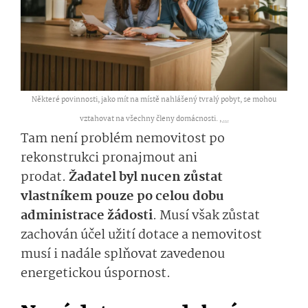
Některé povinnosti, jako mít na místě nahlášený tvralý pobyt, se mohou
vztahovat na všechny členy domácnosti. ,
...
Tam není problém nemovitost po
rekonstrukci pronajmout ani
prodat.
Žadatel byl nucen zůstat
vlastníkem pouze po celou dobu
administrace žádosti
.
Musí však zůstat
zachován účel užití
dotace a nemovitost
musí i nadále splňovat zavedenou
energetickou úspornost.