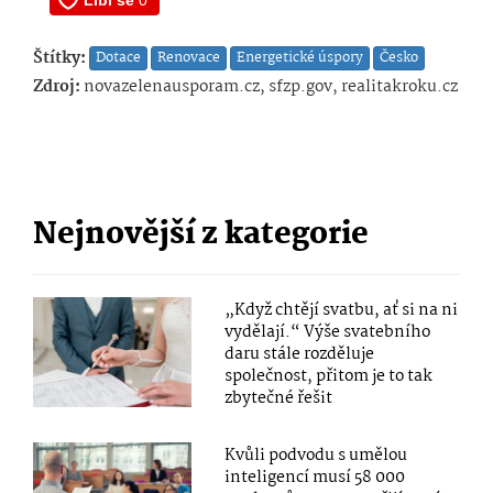
Štítky:
Dotace
Renovace
Energetické úspory
Česko
Zdroj:
novazelenausporam.cz, sfzp.gov, realitakroku.cz
Nejnovější z kategorie
„Když chtějí svatbu, ať si na ni
vydělají.“ Výše svatebního
daru stále rozděluje
společnost, přitom je to tak
zbytečné řešit
Kvůli podvodu s umělou
inteligencí musí 58 000