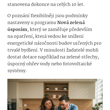
stanovena dokonce na celých 10 let.
O poznání f
lexibilněji jsou podmínky
nastaveny u programu
Nová zelená
úsporám
, kter
ý se zaměřuje především
na
opatření, která vedou ke snížení
energetické náročnosti budov určených pro
trvalé bydlení.
V mi­nulosti žadatelé mohli
dostat dotace například na zelené střechy,
úsporný ohřev vody nebo fotovoltaické
systémy.