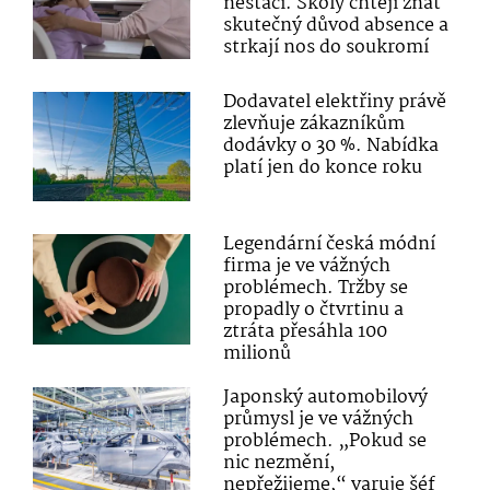
nestačí. Školy chtějí znát
skutečný důvod absence a
strkají nos do soukromí
Dodavatel elektřiny právě
zlevňuje zákazníkům
dodávky o 30 %. Nabídka
platí jen do konce roku
Legendární česká módní
firma je ve vážných
problémech. Tržby se
propadly o čtvrtinu a
ztráta přesáhla 100
milionů
Japonský automobilový
průmysl je ve vážných
problémech. „Pokud se
nic nezmění,
nepřežijeme,“ varuje šéf