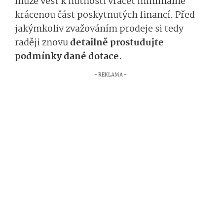
může vést k nutnosti vracet minimálně
krácenou část poskytnutých financí.
Před
jakýmkoliv zvažováním prodeje si tedy
raději znovu
detailně prostudujte
podmínky
dan
é dotace
.