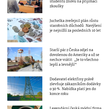
studentů znovu na přijímací
zkoušky
Juchelka zveřejnil plán růstu
starobních důchodů: Navýšení
je nejnižší za posledních 10 let
Starší pár z Česka odjel na
dovolenou do Ameriky a už se
nechce vrátit: „Je to všechno
lepší a levnější“
Dodavatel elektřiny právě
zlevňuje zákazníkům dodávky
o 30 %. Nabídka platí jen do
konce roku
Legendární česká módní firma