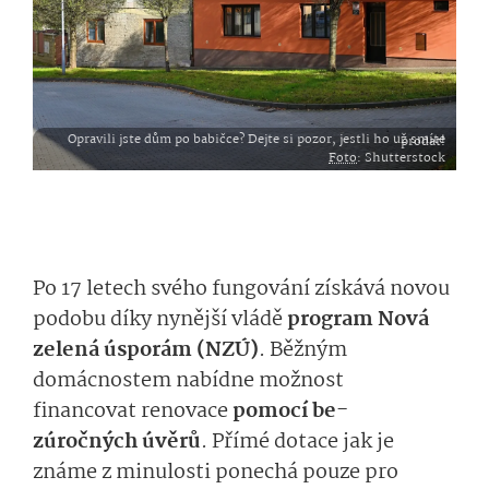
Opravili jste dům po babičce? Dejte si pozor, jestli ho už smíte prodat!
Foto
: Shutterstock
Po 17 letech svého fungování
získává novou
podobu díky
nynější
vlá­dě
program
Nová
z
elená úsporám
(NZÚ)
. Běžným
domácnostem nabídne
možnost
financovat
re­novac
e
pomocí
be­
zúročn
ých
úvě­r
ů
.
Přímé d
otace jak je
známe z minulosti
po­nechá
pouze pro