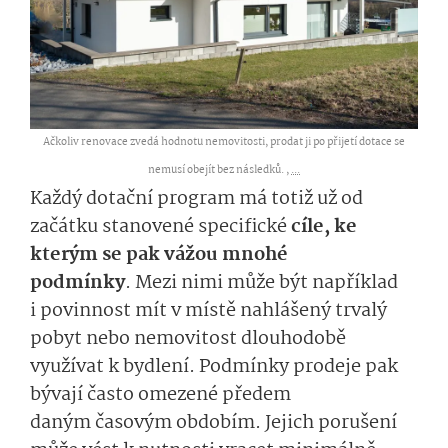
Ačkoliv renovace zvedá hodnotu nemovitosti, prodat ji po přijetí dotace se
nemusí obejít bez následků. ,
...
Každý dotační program má
totiž už od
začátku stanovené
s
pe­cifické
cíle, ke
kterým se
pak
vážou mnohé
podmínky
.
Mezi
ni­mi
může být například
i povinnost mít
v místě nahlášený
trvalý
pobyt nebo
nemovitos­t
dlouhodobě
využívat
k
by­dlení
. Podmínky prodeje
pak
bývají často omezené předem
daným
časovým obdobím.
Jejich porušení