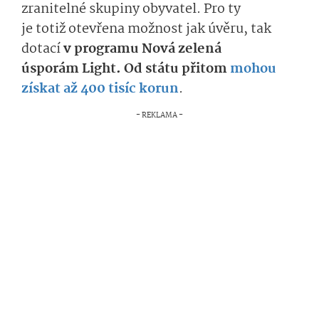
zranitelné skupiny obyvatel
. Pro ty
je
totiž
otevřena možnost jak úvěru, tak
dotací
v programu Nová zelená
úsporám
Light­
.
Od
státu
při­tom
mohou
získat
až 400 tisíc korun
.