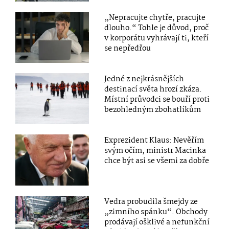
„Nepracujte chytře, pracujte
dlouho.“ Tohle je důvod, proč
v korporátu vyhrávají ti, kteří
se nepředřou
Jedné z nejkrásnějších
destinací světa hrozí zkáza.
Místní průvodci se bouří proti
bezohledným zbohatlíkům
Exprezident Klaus: Nevěřím
svým očím, ministr Macinka
chce být asi se všemi za dobře
Vedra probudila šmejdy ze
„zimního spánku“. Obchody
prodávají ošklivé a nefunkční