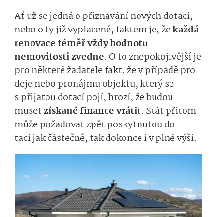
Ať už se
jedná o přiznávání nových
dotací,
nebo
o ty již vyplacené
,
faktem je, že
každá
renovace
téměř vždy
hodnotu
nemovitosti
zved­ne
. O to znepokojivější je
pro některé žadatele fakt, že v případě
pro­
deje
nebo pronájmu
objektu
, kter
ý
se
s přijatou dotací pojí, hrozí
, že budou
muset
získané
fi­nance vr
átit
. Stát přitom
může požadovat zpět poskytnutou
do­
taci
jak
částeč­ně,
tak dokonce
i v
plné
v­ýši
.