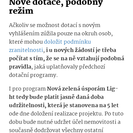
Nové dotace, podobný
režim
Ačkoliv se možnost dotací s novým
vyhlášením zúžila pouze na okruh osob,
které mohou
doložit podmínku
zranitelnosti
,
i u nových žádostí je třeba
počítat s tím, že se na ně vztahují podobná
pravidla
, jaká uplatňoval
y
před­chozí
dotační
progra­my
.
I pro p
rogram
Nov
á
ze­len
á
úsporám
Lig­
ht
tedy
bude platit jasně daná
doba
udržitelnosti, která je stanovena na 5 let
ode dne doložení realizace projektu.
Po tuto
dobu
bude
nutné udržet účel nemovitosti a
současně dodržovat všechny ostatní