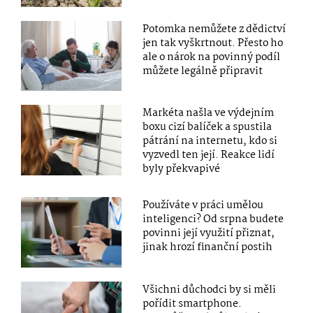
Potomka nemůžete z dědictví
jen tak vyškrtnout. Přesto ho
ale o nárok na povinný podíl
můžete legálně připravit
Markéta našla ve výdejním
boxu cizí balíček a spustila
pátrání na internetu, kdo si
vyzvedl ten její. Reakce lidí
byly překvapivé
Používáte v práci umělou
inteligenci? Od srpna budete
povinni její využití přiznat,
jinak hrozí finanční postih
Všichni důchodci by si měli
pořídit smartphone.