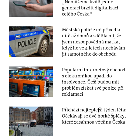
„Nemůžeme kvůli jedné
generaci brzdit digitalizaci
celého Česka“
Městská policie mi přivedla
dítě až domů a sdělila mi, že
jsem nezodpovědná matka,
když ho ve 4 letech nechávám
jít samotného do obchodu
Populární internetový obchod
s elektronikou upadl do
insolvence. Češi budou mít
problém získat své peníze při
reklamaci
Přichází nejteplejší týden léta:
Očekávají se dvě horké špičky,
které zasáhnou většinu Česka