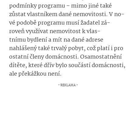
podmínky programu
– mimo jiné také
zůstat vlastníkem dané nemovitosti.
V no­
vé podobě programu musí
žadatel
zá­
roveň
využívat
ne­movitost
k
vlas­
tnímu
bydlení a mít na dané adrese
nahlášený
také
trva­lý pobyt, což platí i pro
ostatní
členy domácnosti.
O­
samostatnění
dítěte,
které dřív bylo součástí domácnosti,
ale překážkou není.