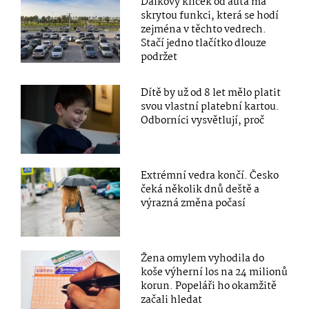
Dálkový klíček od auta má
skrytou funkci, která se hodí
zejména v těchto vedrech.
Stačí jedno tlačítko dlouze
podržet
Dítě by už od 8 let mělo platit
svou vlastní platební kartou.
Odborníci vysvětlují, proč
Extrémní vedra končí. Česko
čeká několik dnů deště a
výrazná změna počasí
Žena omylem vyhodila do
koše výherní los na 24 milionů
korun. Popeláři ho okamžitě
začali hledat