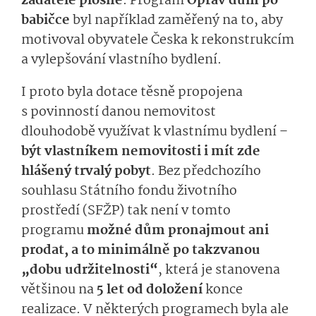
žadatele plošně
.
Program
Oprav dům po
babičce
byl
například
za­měřený na to, aby
motivoval obyvatele Česka k rekonstrukcím
a
vylepšování
vlas­tního bydlení.
I proto byla dotace těsně propojena
s povinností
da­nou
nemovitost
dlouhodobě
vy­užívat
k vlas­tnímu bydlení
–
být vlastníkem nemovitosti i mít zde
hlášený trvalý pobyt
.
Bez předchozího
souhlasu Státního fondu životního
prostředí (SFŽP)
tak
ne­ní
v tomto
programu
možné dům
pronajmout ani
prodat
, a to
minimálně po takzvanou
„dobu udržitelnosti“
, která je stanovena
většinou na
5 let
od doložení
konce
realizace.
V něk­terých programech byla ale