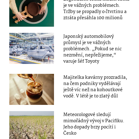
je ve vážných problémech.
Tržby se propadly o čtvrtinu a
ztráta přesáhla 100 milionů
Japonský automobilový
průmysl je ve vážných
problémech. „Pokud se nic
nezmění, nepřežijeme,“
varuje šéf Toyoty
Majitelka kavárny prozradila,
na čem podniky vydělávají
ještě víc než na kohoutkové
vodě. V létě je to zlatý důl
Meteorologové sledují
mimořádný vývoj v Pacifiku.
Jeho dopady brzy pocítí i
Česko