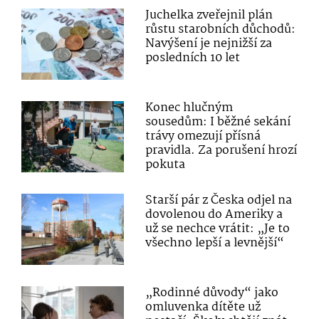
Juchelka zveřejnil plán
růstu starobních důchodů:
Navýšení je nejnižší za
posledních 10 let
Konec hlučným
sousedům: I běžné sekání
trávy omezují přísná
pravidla. Za porušení hrozí
pokuta
Starší pár z Česka odjel na
dovolenou do Ameriky a
už se nechce vrátit: „Je to
všechno lepší a levnější“
„Rodinné důvody“ jako
omluvenka dítěte už