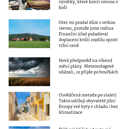
výrobky, které končí rovnou v
koši
Otec mi prodal dům s velkou
slevou, protože jsme rodina.
Finanční úřad požadoval
doplacení kvůli rozdílu oproti
tržní ceně
Nová předpověď na víkend
mění plány. Meteorologové
ukázali, co přijde po bouřkách
Osvědčená metoda po staletí:
Takto udržují obyvatelé jižní
Evropy své byty v chladu i bez
klimatizace