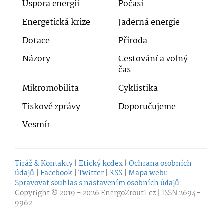
Úspora energií
Počasí
Energetická krize
Jaderná energie
Dotace
Příroda
Názory
Cestování a volný
čas
Mikromobilita
Cyklistika
Tiskové zprávy
Doporučujeme
Vesmír
Tiráž & Kontakty
|
Etický kodex
|
Ochrana osobních
údajů
|
Facebook
|
Twitter
|
RSS
|
Mapa webu
Spravovat souhlas s nastavením osobních údajů
Copyright © 2019 - 2026
EnergoZrouti.cz
| ISSN 2694-
9962