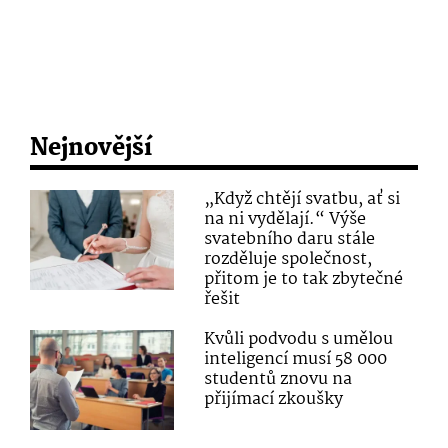
Nejnovější
„Když chtějí svatbu, ať si
na ni vydělají.“ Výše
svatebního daru stále
rozděluje společnost,
přitom je to tak zbytečné
řešit
Kvůli podvodu s umělou
inteligencí musí 58 000
studentů znovu na
přijímací zkoušky