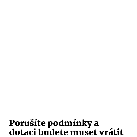
Porušíte po
dmínky
a
dotac
i
budete muset vrátit