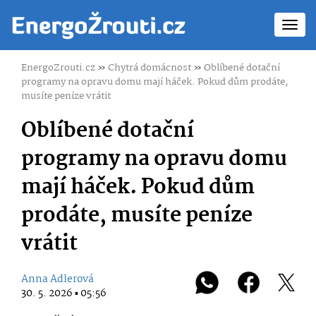
Toggl
navig
EnergoZrouti.cz
»
Chytrá domácnost
»
Oblíbené dotační
programy na opravu domu mají háček. Pokud dům prodáte,
musíte peníze vrátit
Oblíbené dotační
programy na opravu domu
mají háček. Pokud dům
prodáte, musíte peníze
vrátit
Anna Adlerová
30. 5. 2026 ▪ 05:56