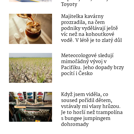
Toyoty
Majitelka kavárny
prozradila, na čem
podniky vydělávají ještě
víc než na kohoutkové
vodě. V létě je to zlatý důl
Meteorologové sledují
mimořádný vývoj v
Pacifiku. Jeho dopady brzy
pocítí i Česko
Když jsem viděla, co
soused pořídil dětem,
vstávaly mi vlasy hrůzou.
Je to horší než trampolína
s bungee jumpingem
dohromady