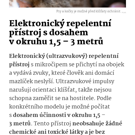
Psy a kočky je možné před klíšťaty ochránit. ,
...
Elektronický repelentní
přístroj s dosahem
v okruhu 1,5 – 3 metrů
Elektronický (ultrazvukový) repelentní
přístroj
s mikročipem se přichytí na obojek
a vydává zvuky, které člověk ani domácí
mazlíček neslyší. Ultrazvukové impulsy
narušují orientaci klíšťat, takže nejsou
schopna zaměřit se na hostitele. Podle
konkrétního modelu je možné počítat
s
dosahem účinnosti v okruhu 1,5 –
3 metrů
. Tento přístroj
neobsahuje žádné
chemické ani toxické látky a je bez