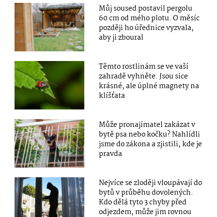
Můj soused postavil pergolu
60 cm od mého plotu. O měsíc
později ho úřednice vyzvala,
aby ji zboural
Těmto rostlinám se ve vaší
zahradě vyhněte. Jsou sice
krásné, ale úplné magnety na
klíšťata
Může pronajímatel zakázat v
bytě psa nebo kočku? Nahlídli
jsme do zákona a zjistili, kde je
pravda
Nejvíce se zloději vloupávají do
bytů v průběhu dovolených.
Kdo dělá tyto 3 chyby před
odjezdem, může jim rovnou