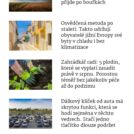
přijde po bouřkách
Osvědčená metoda po
staletí: Takto udržují
obyvatelé jižní Evropy své
byty v chladu i bez
klimatizace
Zahrádkář radí: 5 plodin,
které se vyplatí zasadit
právě v srpnu. Porostou
téměř bez jakékoliv péče
až do podzimu
Dálkový klíček od auta má
skrytou funkci, která se
hodí zejména v těchto
vedrech. Stačí jedno
tlačítko dlouze podržet