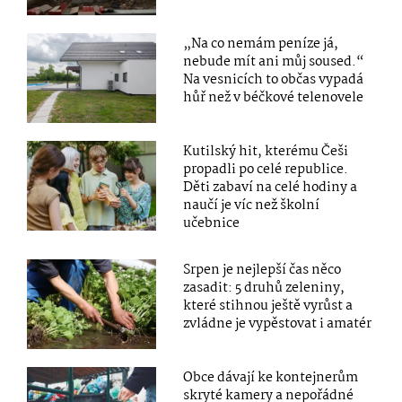
„Na co nemám peníze já,
nebude mít ani můj soused.“
Na vesnicích to občas vypadá
hůř než v béčkové telenovele
Kutilský hit, kterému Češi
propadli po celé republice.
Děti zabaví na celé hodiny a
naučí je víc než školní
učebnice
Srpen je nejlepší čas něco
zasadit: 5 druhů zeleniny,
které stihnou ještě vyrůst a
zvládne je vypěstovat i amatér
Obce dávají ke kontejnerům
skryté kamery a nepořádné