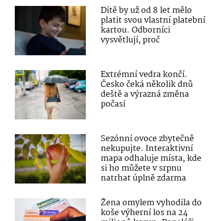
Dítě by už od 8 let mělo
platit svou vlastní platební
kartou. Odborníci
vysvětlují, proč
Extrémní vedra končí.
Česko čeká několik dnů
deště a výrazná změna
počasí
Sezónní ovoce zbytečně
nekupujte. Interaktivní
mapa odhaluje místa, kde
si ho můžete v srpnu
natrhat úplně zdarma
Žena omylem vyhodila do
koše výherní los na 24