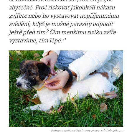
zbytečné. Proč riskovat jakoukoli nákazu
zvířete nebo ho vystavovat nepříjemnému
svědění, když je možné parazity odpudit
ještě před tím? Čím menšímu riziku zvíře
vystavíme, tím lépe.“
Jednou z možností ochrany je speciální obojek. ,
...