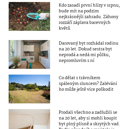
Kdo zasadí první hlízy v srpnu,
bude mít na podzim
nejkrásnější zahradu. Záhony
rozzáří záplava barevných
květů
Darovaný byt rozhádal rodinu
na 20 let. Dokud sestra byt
neprodá a nedá mi půlku,
nepromluvím s ní
Co dělat s trávníkem
spáleným sluncem? Zalévání
ho může ještě více poškodit
Prodali všechno a zadlužili se
na 20 let, aby si mohli koupit
byt plný plísně a skrytých vad.