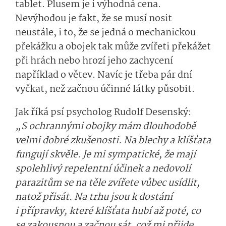
tablet. Plusem je i výhodná cena.
Nevýhodou je fakt, že se musí nosit
neustále, i to, že se jedná o mechanickou
překážku a obojek tak může zvířeti překážet
při hrách nebo hrozí jeho zachycení
například o větev. Navíc je třeba pár dní
vyčkat, než začnou účinné látky působit.
Jak říká psí psycholog Rudolf Desenský:
„S ochrannými obojky mám dlouhodobě
velmi dobré zkušenosti. Na blechy a klíšťata
fungují skvěle. Je mi sympatické, že mají
spolehlivý repelentní účinek a nedovolí
parazitům se na těle zvířete vůbec usídlit,
natož přisát. Na trhu jsou k dostání
i přípravky, které klíšťata hubí až poté, co
se zakousnou a začnou sát, což mi přijde