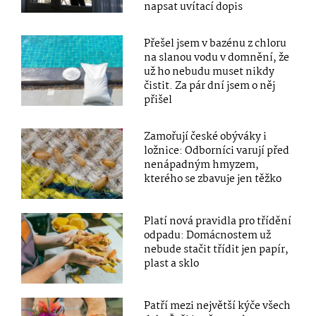
napsat uvítací dopis
Přešel jsem v bazénu z chloru
na slanou vodu v domnění, že
už ho nebudu muset nikdy
čistit. Za pár dní jsem o něj
přišel
Zamořují české obýváky i
ložnice: Odborníci varují před
nenápadným hmyzem,
kterého se zbavuje jen těžko
Platí nová pravidla pro třídění
odpadu: Domácnostem už
nebude stačit třídit jen papír,
plast a sklo
Patří mezi největší kýče všech