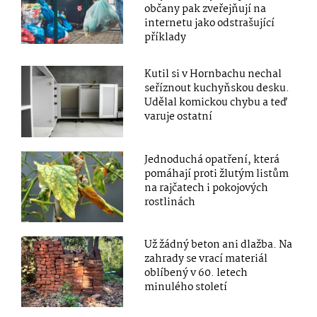
občany pak zveřejňují na
internetu jako odstrašující
příklady
Kutil si v Hornbachu nechal
seříznout kuchyňskou desku.
Udělal komickou chybu a teď
varuje ostatní
Jednoduchá opatření, která
pomáhají proti žlutým listům
na rajčatech i pokojových
rostlinách
Už žádný beton ani dlažba. Na
zahrady se vrací materiál
oblíbený v 60. letech
minulého století