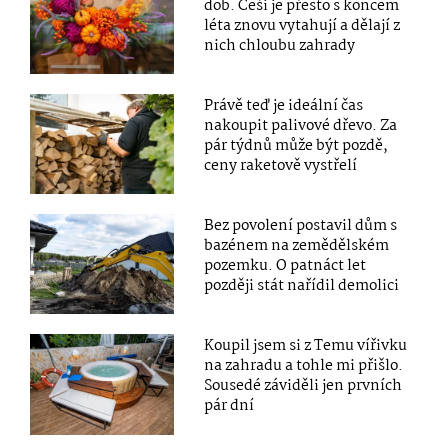
dob. Češi je přesto s koncem
léta znovu vytahují a dělají z
nich chloubu zahrady
Právě teď je ideální čas
nakoupit palivové dřevo. Za
pár týdnů může být pozdě,
ceny raketově vystřelí
Bez povolení postavil dům s
bazénem na zemědělském
pozemku. O patnáct let
později stát nařídil demolici
Koupil jsem si z Temu vířivku
na zahradu a tohle mi přišlo.
Sousedé záviděli jen prvních
pár dní