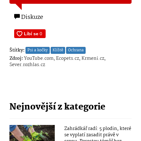
Diskuze
Štítky:
Psi a kočky
Klíště
Ochrana
Zdroj:
YouTube.com, Ecopets.cz, Krmeni.cz,
Sever.rozhlas.cz
Nejnovější z kategorie
Zahrádkář radí: 5 plodin, které
se vyplatí zasadit právě v