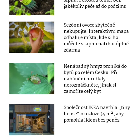
srpnu. Porostou téměř bez
jakékoliv péče až do podzimu
Sezónní ovoce zbytečně
nekupujte. Interaktivní mapa
odhaluje místa, kde si ho
můžete v srpnu natrhat úplně
zdarma
Nenápadný hmyz proniká do
bytů po celém Česku. Při
nahánění ho nikdy
nerozmáčkněte, jinak si
zamoříte celý byt
Společnost IKEA navrhla „tiny
house“ o rozloze 34 m², aby
pomohla lidem bez peněz