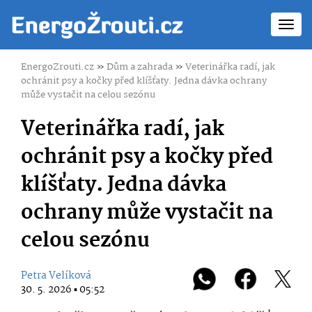
Toggl
navig
EnergoZrouti.cz
»
Dům a zahrada
»
Veterinářka radí, jak
ochránit psy a kočky před klíšťaty. Jedna dávka ochrany
může vystačit na celou sezónu
Veterinářka radí, jak
ochránit psy a kočky před
klíšťaty. Jedna dávka
ochrany může vystačit na
celou sezónu
Petra Velíková
30. 5. 2026 ▪ 05:52