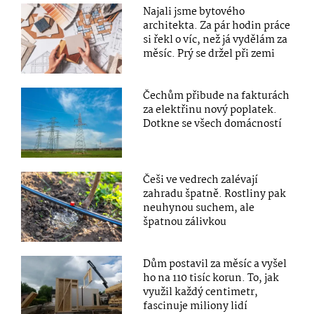
Najali jsme bytového
architekta. Za pár hodin práce
si řekl o víc, než já vydělám za
měsíc. Prý se držel při zemi
Čechům přibude na fakturách
za elektřinu nový poplatek.
Dotkne se všech domácností
Češi ve vedrech zalévají
zahradu špatně. Rostliny pak
neuhynou suchem, ale
špatnou zálivkou
Dům postavil za měsíc a vyšel
ho na 110 tisíc korun. To, jak
využil každý centimetr,
fascinuje miliony lidí