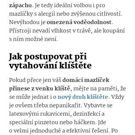
zápachu
. Je tedy ideální volbou i pro
mazlíčky s alergií nebo zvýšenou citlivostí.
Nevýhodou je
omezená voděodolnost
.
Přístroji nevadí vlhkost v trávě, ale koupání
s ním možné není.
Jak postupovat při
vytahování klíštěte
Pokud přece jen váš
domácí mazlíček
přinese z venku klíště
, mějte na paměti, že
se může jednat i o
nový druh klíštěte
. Vždy
je ovšem třeba nepanikařit. Vybavte se
latexovými rukavicemi, dezinfekcí a
speciální pinzetou nebo háčkem. Jde
o velmi jednoduché a efektivní řešení. Po