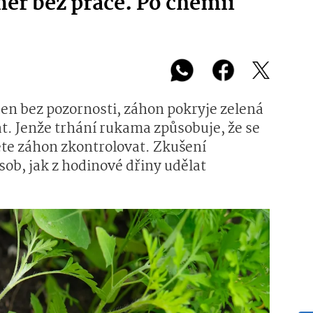
měř bez práce. Po chemii
ýden bez pozornosti, záhon pokryje zelená
at. Jenže trhání rukama způsobuje, že se
nete záhon zkontrolovat. Zkušení
sob, jak z hodinové dřiny udělat