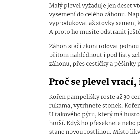
Malý plevel vyžaduje jen deset v
vysemení do celého záhonu. Např
vyprodukovat až stovky semen, kte
A proto ho musíte odstranit ješt
Záhon stačí zkontrolovat jednou 
přitom nahlédnout i pod listy ze
záhonu, přes cestičky a pěšinky p
Proč se plevel vrací, 
Kořen pampelišky roste až 30 ce
rukama, vytrhnete stonek. Kořen 
U takového pýru, který má hustou
horší. Když ho přeseknete nebo 
stane novou rostlinou. Místo lik