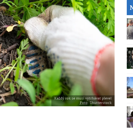
Každý rok se musí vytrhávat plevel
Foto
: Shutterstock