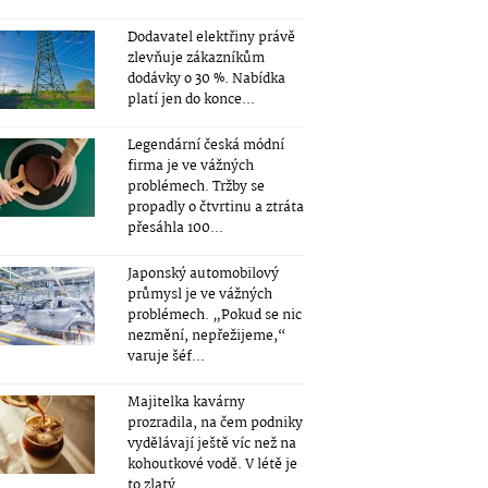
Dodavatel elektřiny právě
zlevňuje zákazníkům
dodávky o 30 %. Nabídka
platí jen do konce...
Legendární česká módní
firma je ve vážných
problémech. Tržby se
propadly o čtvrtinu a ztráta
přesáhla 100...
Japonský automobilový
průmysl je ve vážných
problémech. „Pokud se nic
nezmění, nepřežijeme,“
varuje šéf...
Majitelka kavárny
prozradila, na čem podniky
vydělávají ještě víc než na
kohoutkové vodě. V létě je
to zlatý...