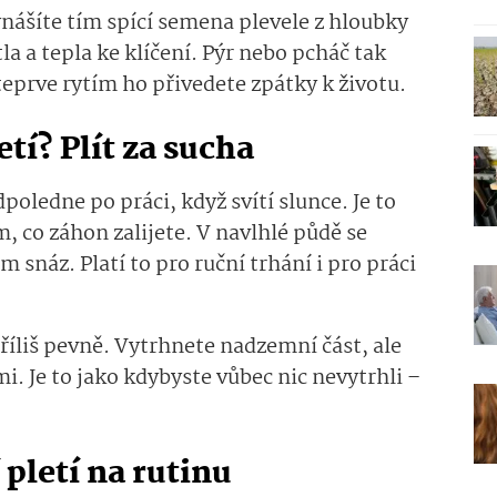
ynášíte tím spící semena plevele z hloubky
la a tepla ke klíčení. Pýr nebo pcháč tak
teprve rytím ho přivedete zpátky k životu.
etí? Plít za sucha
poledne po práci, když svítí slunce. Je to
, co záhon zalijete. V navlhlé půdě se
 snáz. Platí to pro ruční trhání i pro práci
příliš pevně. Vytrhnete nadzemní část, ale
i. Je to jako kdybyste vůbec nic nevytrhli –
 pletí na rutinu