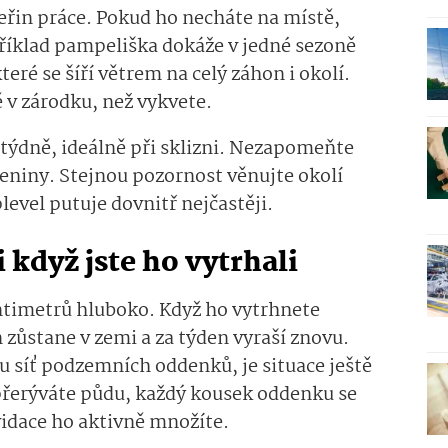
teřin práce. Pokud ho necháte na místě,
íklad pampeliška dokáže v jedné sezoně
ré se šíří větrem na celý záhon i okolí.
ě v zárodku, než vykvete.
týdně, ideálně při sklizni. Nezapomeňte
leniny. Stejnou pozornost věnujte okolí
level putuje dovnitř nejčastěji.
i když jste ho vytrhali
ntimetrů hluboko. Když ho vytrhnete
zůstane v zemi a za týden vyraší znovu.
 síť podzemních oddenků, je situace ještě
přerýváte půdu, každý kousek oddenku se
vidace ho aktivně množíte.