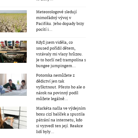
Meteorologové sledují
mimořádný vývoj v
Pacifiku. Jeho dopady brzy
pocítí i...
Když jsem viděla, co
soused pořídil dětem,
vstávaly mi vlasy hrůzou.
Je to horší než trampolína s
bungee jumpingem...
Potomka nemůžete z
dědictví jen tak
vyškrtnout. Přesto ho ale o
nárok na povinný podíl
můžete legálně...
Markéta našla ve výdejním
boxu cizí balíček a spustila
pátrání na internetu, kdo
si vyzvedl ten její. Reakce
lidí byly...