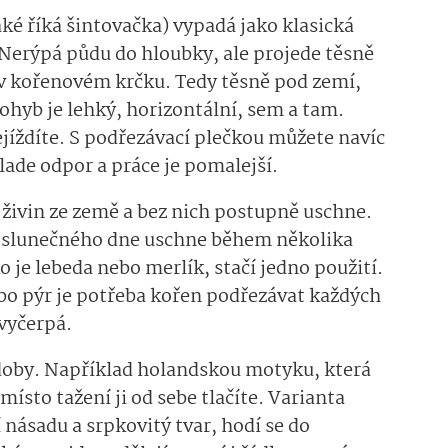
aké říká šintovačka) vypadá jako klasická
 Nerýpá půdu do hloubky, ale projede těsně
v kořenovém krčku. Tedy těsně pod zemí,
ohyb je lehký, horizontální, sem a tam.
jíždíte. S podřezávací plečkou můžete navíc
klade odpor a práce je pomalejší.
n živin ze země a bez nich postupně uschne.
a slunečného dne uschne během několika
o je lebeda nebo merlík, stačí jedno použití.
bo pýr je potřeba kořen podřezávat každých
evyčerpá.
odoby. Například holandskou motyku, která
místo tažení ji od sebe tlačíte. Varianta
násadu a srpkovitý tvar, hodí se do