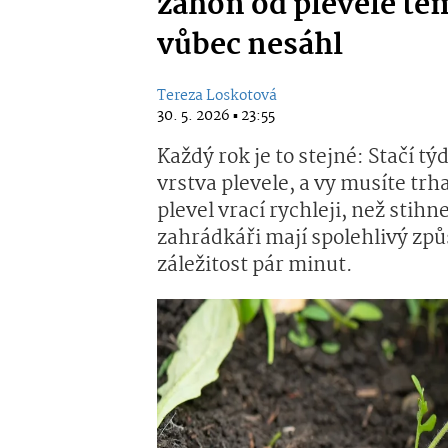
záhon od plevele té
vůbec nesáhl
Tereza Loskotová
30. 5. 2026 ▪ 23:55
Každý rok je to stejné: Stačí t
vrstva plevele, a vy musíte trh
plevel vrací rychleji, než stih
zahrádkáři mají spolehlivý způ
záležitost pár minut.