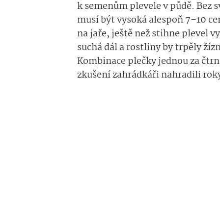
k semenům plevele v půdě. Bez sv
musí být vysoká alespoň 7–10 ce
na jaře, ještě než stihne plevel 
suchá dál a rostliny by trpěly ží
Kombinace plečky jednou za čtrná
zkušení zahrádkáři nahradili rok