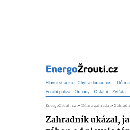
Hlavní stránka
Chytrá domácnost
Dům a
Fosilní paliva
Odpady
Ostatní
Zvířata
EnergoZrouti.cz
»
Dům a zahrada
»
Zahradní
Zahradník ukázal, j