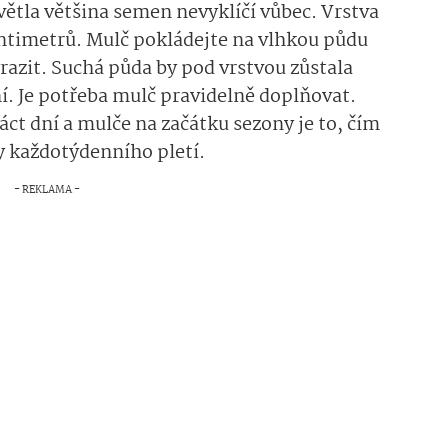
ětla většina semen nevyklíčí vůbec. Vrstva
ntimetrů. Mulč pokládejte na vlhkou půdu
vyrazit. Suchá půda by pod vrstvou zůstala
zní. Je potřeba mulč pravidelně doplňovat.
ct dní a mulče na začátku sezony je to, čím
y každotýdenního ple­tí.