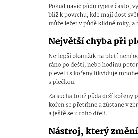
Pokud navíc půdu ryjete často, v
blíž k povrchu, kde mají dost svět
může ležet v půdě klidně roky, a 
Největší chyba při pl
Nejlepší okamžik na pletí není od
ráno po dešti, nebo hodinu potom
plevel i s kořeny likviduje mnohem
s plečkou.
Za sucha totiž půda drží kořeny 
kořen se přetrhne a zůstane v zem
a ještě se u toho dřeli.
Nástroj, který změní