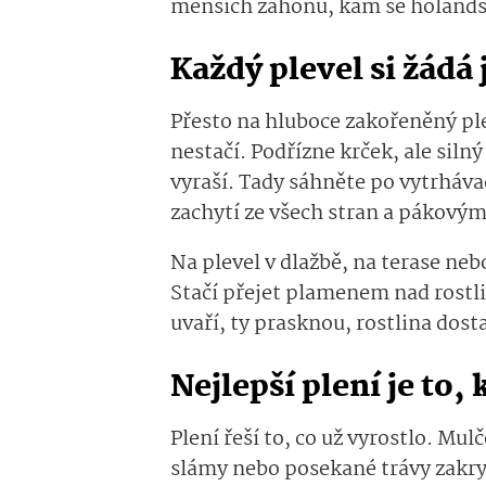
menších záhonů, kam se holandská 
Každý plevel si žádá 
Přesto na hluboce zakořeněný plev
nestačí. Podřízne krček, ale siln
vyraší. Tady sáhněte po vytrhávač
zachytí ze všech stran a pákov
Na plevel v dlažbě, na terase ne
Stačí přejet plamenem nad rostli
uvaří, ty prasknou, rostlina dost
Nejlepší plení je to,
Plení řeší to, co už vyrostlo. Mul
slámy nebo posekané trávy zakryj