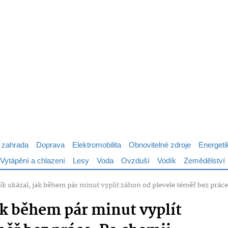
 zahrada
Doprava
Elektromobilita
Obnovitelné zdroje
Energeti
Vytápění a chlazení
Lesy
Voda
Ovzduší
Vodík
Zemědělství
k ukázal, jak během pár minut vyplít záhon od plevele téměř bez prác
ak během pár minut vyplít