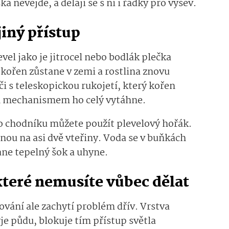
nevejde, a dělají se s ní i řádky pro výsev.
jiný přístup
el jako je jitrocel nebo bodlák plečka
ý kořen zůstane v zemi a rostlina znovu
i s teleskopickou rukojetí, který kořen
ým mechanismem ho celý vytáhne.
bo chodníku můžete použít plevelový hořák.
nou na asi dvě vteřiny. Voda se v buňkách
ane tepelný šok a uhyne.
 které nemusíte vůbec dělat
čování ale zachytí problém dřív. Vrstva
e půdu, blokuje tím přístup světla