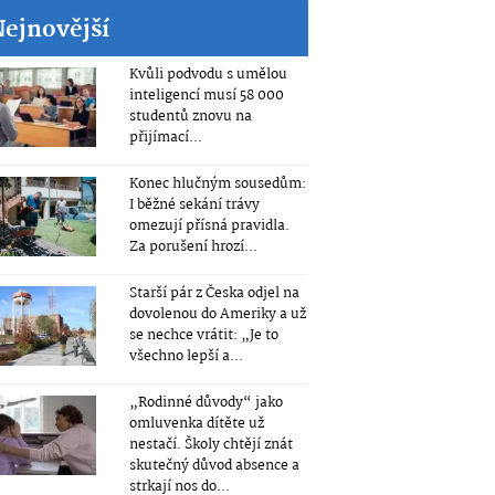
Nejnovější
Kvůli podvodu s umělou
inteligencí musí 58 000
studentů znovu na
přijímací...
Konec hlučným sousedům:
I běžné sekání trávy
omezují přísná pravidla.
Za porušení hrozí...
Starší pár z Česka odjel na
dovolenou do Ameriky a už
se nechce vrátit: „Je to
všechno lepší a...
„Rodinné důvody“ jako
omluvenka dítěte už
nestačí. Školy chtějí znát
skutečný důvod absence a
strkají nos do...