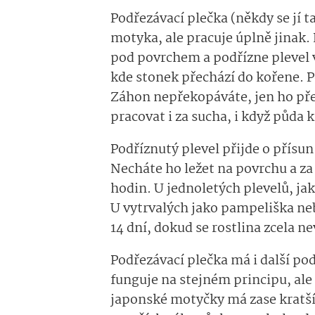
Podřezávací plečka (někdy se jí t
motyka, ale pracuje úplně jinak.
pod povrchem a podřízne plevel 
kde stonek přechází do kořene. P
Záhon nepřekopáváte, jen ho pře
pracovat i za sucha, i když půda 
Podříznutý plevel přijde o přísu
Necháte ho ležet na povrchu a z
hodin. U jednoletých plevelů, jak
U vytrvalých jako pampeliška ne
14 dní, dokud se rostlina zcela n
Podřezávací plečka má i další p
funguje na stejném principu, ale 
japonské motyčky má zase kratší 