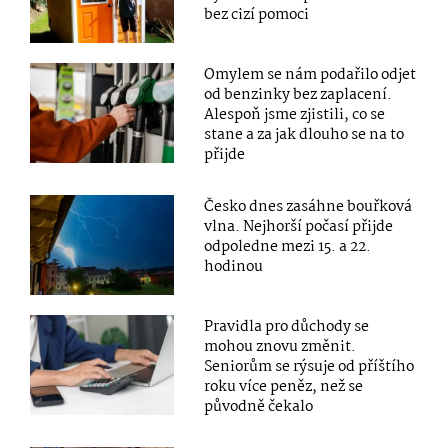
bez cizí pomoci
Omylem se nám podařilo odjet
od benzinky bez zaplacení.
Alespoň jsme zjistili, co se
stane a za jak dlouho se na to
přijde
Česko dnes zasáhne bouřková
vlna. Nejhorší počasí přijde
odpoledne mezi 15. a 22.
hodinou
Pravidla pro důchody se
mohou znovu změnit.
Seniorům se rýsuje od příštího
roku více peněz, než se
původně čekalo