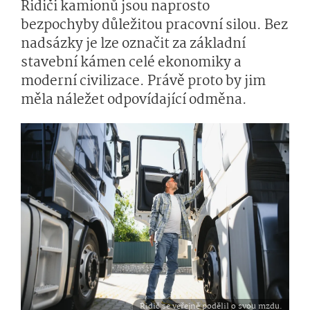
Řidiči kamionů jsou naprosto
bezpochyby důležitou pracovní silou. Bez
nadsázky je lze označit za základní
stavební kámen celé ekonomiky a
moderní civilizace. Právě proto by jim
měla náležet odpovídající odměna.
Řidič se veřejně podělil o svou mzdu.