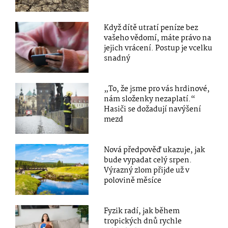
Když dítě utratí peníze bez
vašeho vědomí, máte právo na
jejich vrácení. Postup je vcelku
snadný
„To, že jsme pro vás hrdinové,
nám složenky nezaplatí.“
Hasiči se dožadují navýšení
mezd
Nová předpověď ukazuje, jak
bude vypadat celý srpen.
Výrazný zlom přijde už v
polovině měsíce
Fyzik radí, jak během
tropických dnů rychle