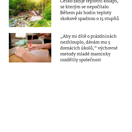
Česko zažije teplotní kolaps,
se kterým se nepočítalo.
Během pár hodin teploty
skokově spadnou o 15 stupňů
„Aby mi dítě o prázdninách
nezhlouplo, dávám mu 5
domácích úkolů,“ výchovné
metody mladé maminky
rozdělily společnost