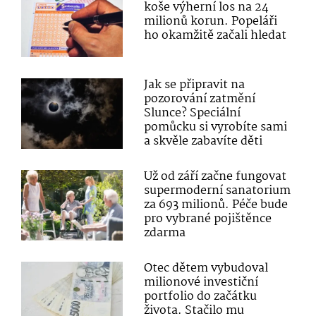
koše výherní los na 24
milionů korun. Popeláři
ho okamžitě začali hledat
Jak se připravit na
pozorování zatmění
Slunce? Speciální
pomůcku si vyrobíte sami
a skvěle zabavíte děti
Už od září začne fungovat
supermoderní sanatorium
za 693 milionů. Péče bude
pro vybrané pojištěnce
zdarma
Otec dětem vybudoval
milionové investiční
portfolio do začátku
života. Stačilo mu