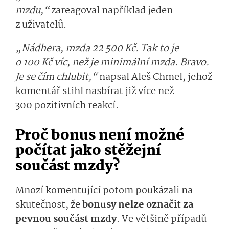
mzdu,“
zareagoval například jeden
z uživatelů.
„Nádhera, mzda 22 500 Kč. Tak to je
o 100 Kč víc, než je minimální mzda. Bravo.
Je se čím chlubit,“
napsal Aleš Chmel, jehož
komentář stihl nasbírat již více než
300 pozitivních reakcí.
Proč bonus není možné
počítat jako stěžejní
součást mzdy?
Mnozí komentující potom poukázali na
skutečnost, že
bonusy nelze označit za
pevnou součást mzdy
. Ve většině případů