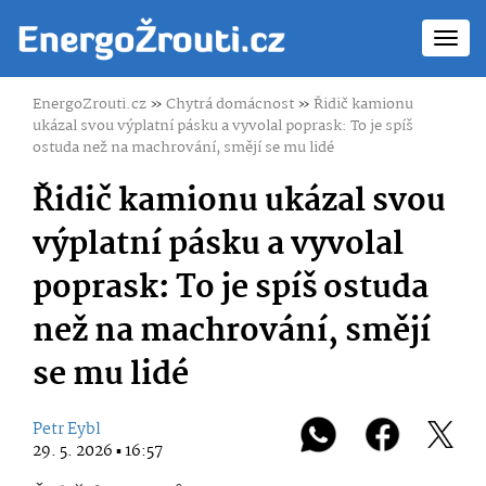
Toggl
navig
EnergoZrouti.cz
»
Chytrá domácnost
»
Řidič kamionu
ukázal svou výplatní pásku a vyvolal poprask: To je spíš
ostuda než na machrování, smějí se mu lidé
Řidič kamionu ukázal svou
výplatní pásku a vyvolal
poprask: To je spíš ostuda
než na machrování, smějí
se mu lidé
Petr Eybl
29. 5. 2026 ▪ 16:57