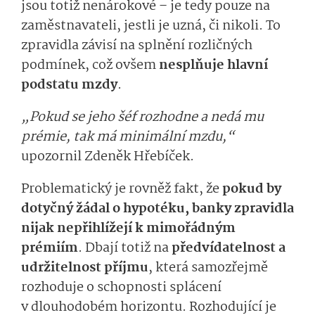
jsou totiž nenárokové – je tedy pouze na
zaměstnavateli, jestli je uzná, či nikoli. To
zpravidla závisí na splnění rozličných
podmínek, což ovšem
nesplňuje hlavní
podstatu mzdy
.
„Pokud se jeho šéf rozhodne a nedá mu
prémie, tak má minimální mzdu,“
upozornil Zdeněk Hřebíček.
Problematický je rovněž fakt, že
pokud by
dotyčný žádal o hypotéku, banky zpravidla
nijak nepřihlížejí k mimořádným
prémiím
. Dbají totiž na
předvídatelnost a
udržitelnost příjmu
, která samozřejmě
rozhoduje o schopnosti splácení
v dlouhodobém horizontu. Rozhodující je