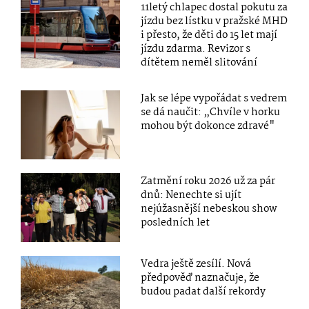
11letý chlapec dostal pokutu za
jízdu bez lístku v pražské MHD
i přesto, že děti do 15 let mají
jízdu zdarma. Revizor s
dítětem neměl slitování
Jak se lépe vypořádat s vedrem
se dá naučit: „Chvíle v horku
mohou být dokonce zdravé"
Zatmění roku 2026 už za pár
dnů: Nenechte si ujít
nejúžasnější nebeskou show
posledních let
Vedra ještě zesílí. Nová
předpověď naznačuje, že
budou padat další rekordy