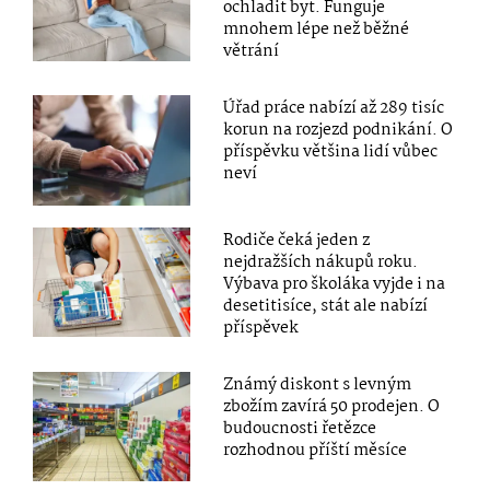
ochladit byt. Funguje
mnohem lépe než běžné
větrání
Úřad práce nabízí až 289 tisíc
korun na rozjezd podnikání. O
příspěvku většina lidí vůbec
neví
Rodiče čeká jeden z
nejdražších nákupů roku.
Výbava pro školáka vyjde i na
desetitisíce, stát ale nabízí
příspěvek
Známý diskont s levným
zbožím zavírá 50 prodejen. O
budoucnosti řetězce
rozhodnou příští měsíce