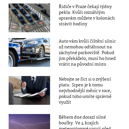
Řidiče v Praze čekají týdny
pekla. Kvůli rozsáhlým
opravám můžete v kolonách
strávit hodiny
Auto vám kvůli čištění silnic
už nemohou odtáhnout na
záchytné parkoviště. Pokud
jim překáželo, musí ho hned
vrátit na původní místo
Nebojte se říct si o zvýšení
platu. Srpen je k tomu
nejvhodnější měsíc v roce,
pokud toho umíte správně
využít
Během dne dorazí silné
bouřky. Ve 4 krajích
meteorologové varují před