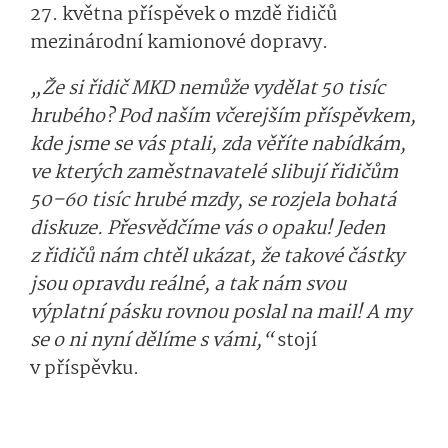
27. května příspěvek o mzdě řidičů
mezinárodní kamionové dopravy.
„Že si řidič MKD nemůže vydělat 50 tisíc
hrubého? Pod naším včerejším příspěvkem,
kde jsme se vás ptali, zda věříte nabídkám,
ve kterých zaměstnavatelé slibují řidičům
50–60 tisíc hrubé mzdy, se rozjela bohatá
diskuze. Přesvědčíme vás o opaku! Jeden
z řidičů nám chtěl ukázat, že takové částky
jsou opravdu reálné, a tak nám svou
výplatní pásku rovnou poslal na mail! A my
se o ni nyní dělíme s vámi,“
stojí
v příspěvku.