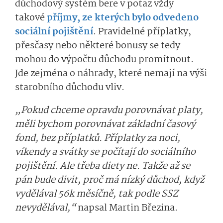
důchodový systém bere v potaz vždy
takové
příjmy, ze kterých bylo odvedeno
sociální pojištění
. Pravidelné příplatky,
přesčasy nebo některé bonusy se tedy
mohou do výpočtu důchodu promítnout.
Jde zejména o náhrady, které nemají na výši
starobního důchodu vliv.
„Pokud chceme opravdu porovnávat platy,
měli bychom porovnávat základní časový
fond, bez příplatků. Příplatky za noci,
víkendy a svátky se počítají do sociálního
pojištění. Ale třeba diety ne. Takže až se
pán bude divit, proč má nízký důchod, když
vydělával 56k měsíčně, tak podle SSZ
nevydělával,“
napsal Martin Březina.