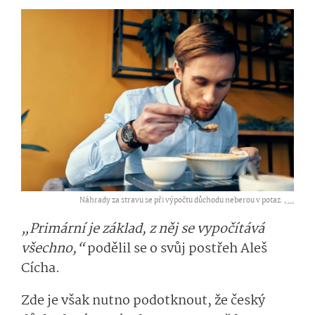
Náhrady za stravu se při výpočtu důchodu neberou v potaz. ,
...
„Primární je základ, z něj se vypočítává
všechno,“
podělil se o svůj postřeh Aleš
Cícha.
Zde je však nutno podotknout, že český