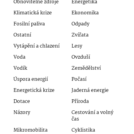
Obnovitelné zdroje
Energetika
Klimatická krize
Ekonomika
Fosilní paliva
Odpady
Ostatní
Zvířata
Vytápění a chlazení
Lesy
Voda
Ovzduší
Vodík
Zemědělství
Úspora energií
Počasí
Energetická krize
Jaderná energie
Dotace
Příroda
Názory
Cestování a volný
čas
Mikromobilita
Cyklistika