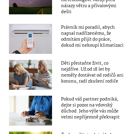
nárazy větru a přívalovými
dešti
Právník mi poradil, abych
napsal nadřízenému, že
odmítám přijít do práce,
dokud mi nekoupí klimatizaci
Děti přestaňte živit, co
nejdříve. Už od 18 let by
neměly dostávat od rodičů ani
korunu, radí zkušení rodiče
Pokud váš partner podniká,
dejte si pozor na vdovský
důchod. Jeho výše vás může
velmi nepříjemně překvapit