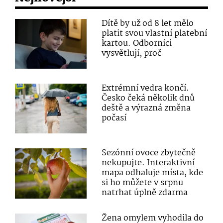
Dítě by už od 8 let mělo
platit svou vlastní platební
kartou. Odborníci
vysvětlují, proč
Extrémní vedra končí.
Česko čeká několik dnů
deště a výrazná změna
počasí
Sezónní ovoce zbytečně
nekupujte. Interaktivní
mapa odhaluje místa, kde
si ho můžete v srpnu
natrhat úplně zdarma
Žena omylem vyhodila do