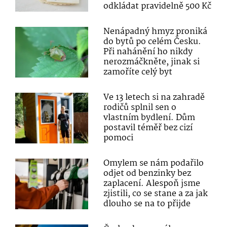
odkládat pravidelně 500 Kč
Nenápadný hmyz proniká
do bytů po celém Česku.
Při nahánění ho nikdy
nerozmáčkněte, jinak si
zamoříte celý byt
Ve 13 letech si na zahradě
rodičů splnil sen o
vlastním bydlení. Dům
postavil téměř bez cizí
pomoci
Omylem se nám podařilo
odjet od benzinky bez
zaplacení. Alespoň jsme
zjistili, co se stane a za jak
dlouho se na to přijde