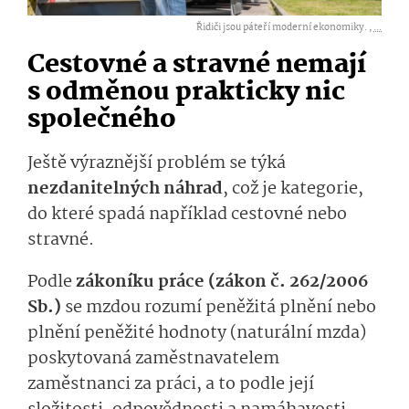
Řidiči jsou páteří moderní ekonomiky. ,
...
Cestovné a stravné nemají
s odměnou prakticky nic
společného
Ještě výraznější problém se týká
nezdanitelných náhrad
, což je kategorie,
do které spadá například cestovné nebo
stravné.
Podle
zákoníku práce (zákon č. 262/2006
Sb.)
se mzdou rozumí peněžitá plnění nebo
plnění peněžité hodnoty (naturální mzda)
poskytovaná zaměstnavatelem
zaměstnanci za práci, a to podle její