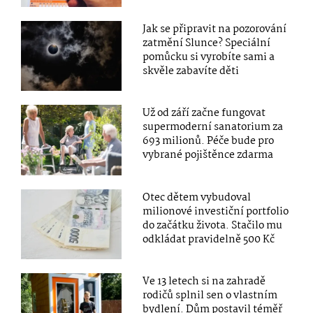
Jak se připravit na pozorování
zatmění Slunce? Speciální
pomůcku si vyrobíte sami a
skvěle zabavíte děti
Už od září začne fungovat
supermoderní sanatorium za
693 milionů. Péče bude pro
vybrané pojištěnce zdarma
Otec dětem vybudoval
milionové investiční portfolio
do začátku života. Stačilo mu
odkládat pravidelně 500 Kč
Ve 13 letech si na zahradě
rodičů splnil sen o vlastním
bydlení. Dům postavil téměř