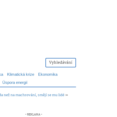
Vyhledávání
ka
Klimatická krize
Ekonomika
Úspora energií
uda než na machrování, smějí se mu lidé
»