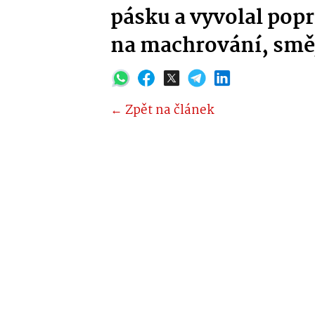
pásku a vyvolal popr
na machrování, směj
← Zpět na článek