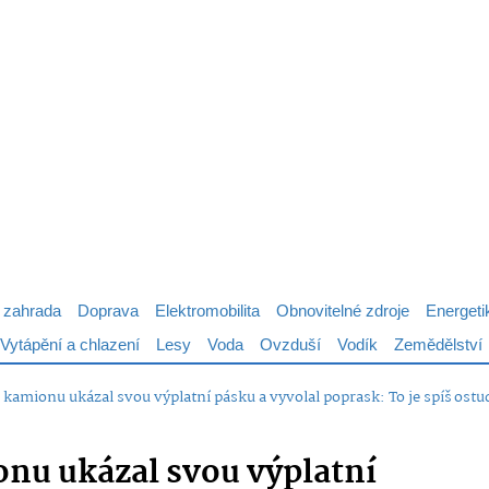
 zahrada
Doprava
Elektromobilita
Obnovitelné zdroje
Energeti
Vytápění a chlazení
Lesy
Voda
Ovzduší
Vodík
Zemědělství
č kamionu ukázal svou výplatní pásku a vyvolal poprask: To je spíš ost
onu ukázal svou výplatní