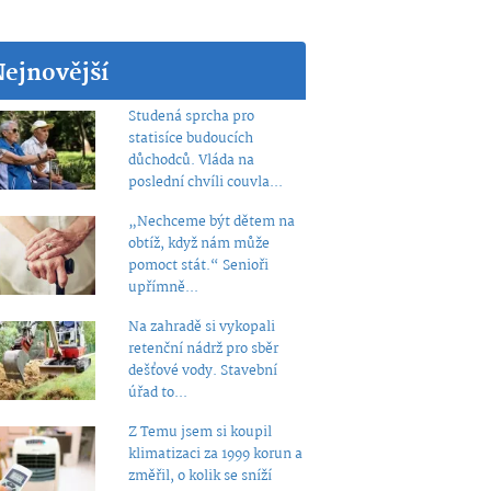
Nejnovější
Studená sprcha pro
statisíce budoucích
důchodců. Vláda na
poslední chvíli couvla...
„Nechceme být dětem na
obtíž, když nám může
pomoct stát.“ Senioři
upřímně...
Na zahradě si vykopali
retenční nádrž pro sběr
dešťové vody. Stavební
úřad to...
Z Temu jsem si koupil
klimatizaci za 1999 korun a
změřil, o kolik se sníží