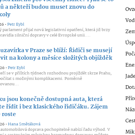
hů a někteří budou muset znovu do
Ovz
koly
Vod
26 •
Petr Eybl
 parlament přijal nová legislativní opatření, která již brzy
Zem
ravidla silniční dopravy v celé Evropské unii....
Úsp
uzavírka v Praze se blíží: Řidiči se musejí
Poč
vit na kolony a měsíce složitých objížděk
Ener
026 •
Petr Eybl
kteří se v příštích týdnech rozhodnou projíždět skrze Prahu,
Jad
 počítat s možnými komplikacemi. Poměrně
tovanou...
Dot
Pří
ku jsou konečně dostupná auta, která
 řídit i bez klasického řidičáku. Zájem
Náz
 roste
Cest
026 •
Hana Smětáková
 automobilová doprava pochopitelně nabízí řadu výhod. V
Mik