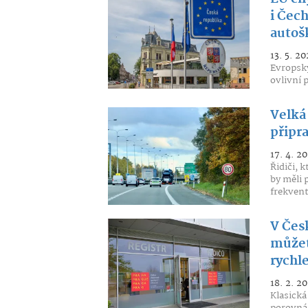
i Čec
autoš
13. 5. 20
Evropský
ovlivní p
Velká 
připra
17. 4. 2
Řidiči, 
by měli
frekven
V Čes
můžete
rychle
18. 2. 2
Klasická