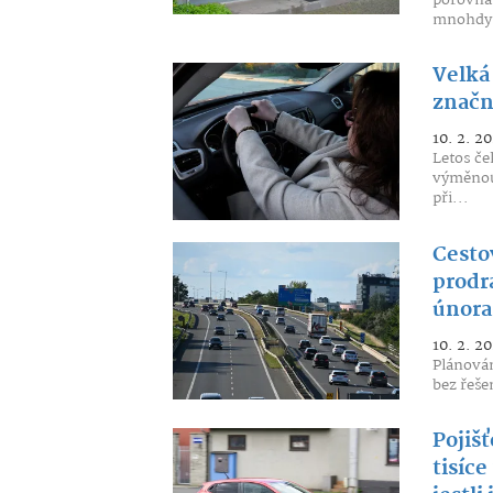
porovná
mnohdy.
Velká
značn
10. 2. 2
Letos če
výměnou 
při...
Cesto
prodr
února
10. 2. 2
Plánován
bez řeše
Pojiš
tisíce