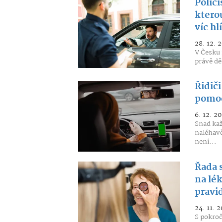
Polic
ktero
víc hl
28. 12. 
V Česku 
právě děl
Řidiči
pomoc
6. 12. 20
Snad kaž
naléhavě
není...
Řada 
na lék
pravi
24. 11. 2
S pokroč