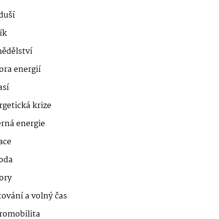
duší
ík
ědělství
ora energií
así
getická krize
erná energie
ace
roda
ory
ování a volný čas
romobilita