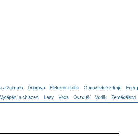
 a zahrada
Doprava
Elektromobilita
Obnovitelné zdroje
Energ
Vytápění a chlazení
Lesy
Voda
Ovzduší
Vodík
Zemědělství