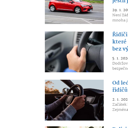
jestli
29. 1. 2
Není žád
mnoha ji
Řidiči
které 
bez v
5. 1. 202
Dodržová
bezpečné
Od led
řidič
2. 1. 202
Začátek 
Zejména 