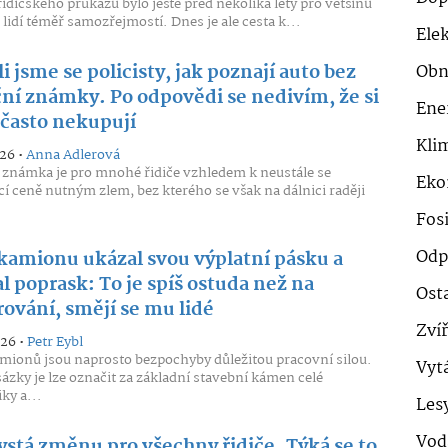
řidičského průkazu bylo ještě před několika lety pro většinu
lidí téměř samozřejmostí. Dnes je ale cesta k...
Ele
i jsme se policisty, jak poznají auto bez
Obn
ční známky. Po odpovědi se nedivím, že si
Ene
é často nekupují
Klim
026 •
Anna Adlerová
 známka je pro mnohé řidiče vzhledem k neustále se
Eko
cí ceně nutným zlem, bez kterého se však na dálnici raději
Fosi
Odp
 kamionu ukázal svou výplatní pásku a
l poprask: To je spíš ostuda než na
Ost
ování, smějí se mu lidé
Zví
026 •
Petr Eybl
amionů jsou naprosto bezpochyby důležitou pracovní silou.
Vyt
ázky je lze označit za základní stavební kámen celé
y a...
Les
Vod
ystá změnu pro všechny řidiče. Týká se to