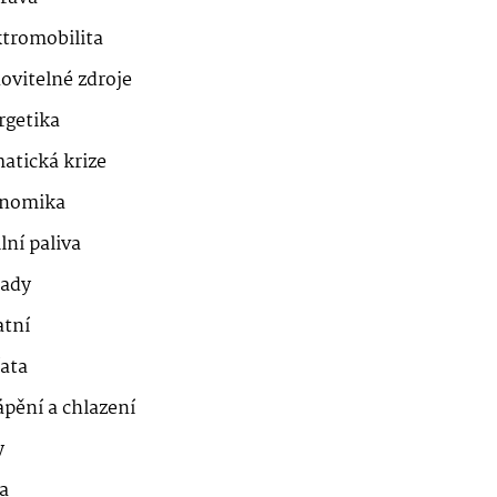
ktromobilita
ovitelné zdroje
rgetika
atická krize
nomika
lní paliva
ady
atní
řata
ápění a chlazení
y
a