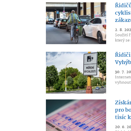
Řidič
cyklis
zákaz
2. 8. 20
Soužití 
který se 
Řidiči
Vyhýb
30. 7. 2
Internet
vyhnout 
Získán
pro bo
tisíc 
20. 6. 2