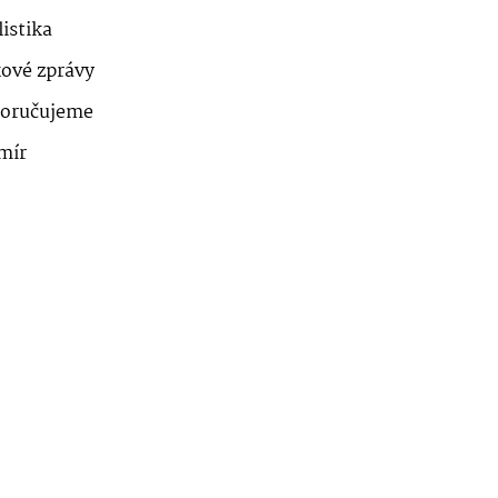
istika
kové zprávy
oručujeme
mír