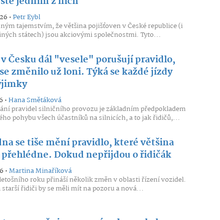
 jste jedním z nich
026 •
Petr Eybl
ným tajemstvím, že většina pojišťoven v České republice (i
ných státech) jsou akciovými společnostmi. Tyto...
 v Česku dál "vesele" porušují pravidlo,
se změnilo už loni. Týká se každé jízdy
ýjimky
6 •
Hana Smětáková
ní pravidel silničního provozu je základním předpokladem
ho pohybu všech účastníků na silnicích, a to jak řidičů,...
na se tiše mění pravidlo, které většina
ů přehlédne. Dokud nepřijdou o řidičák
6 •
Martina Minaříková
letošního roku přináší několik změn v oblasti řízení vozidel.
starší řidiči by se měli mít na pozoru a nová...