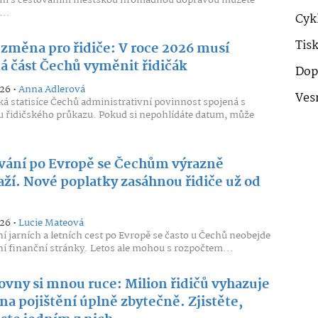
ní s cestováním městskou hromadnou dopravou můžete
..
Cykl
Tis
 změna pro řidiče: V roce 2026 musí
á část Čechů vyměnit řidičák
Dop
026 •
Anna Adlerová
Ves
ká statisíce Čechů administrativní povinnost spojená s
řidičského průkazu. Pokud si nepohlídáte datum, může
vání po Evropě se Čechům výrazně
aží. Nové poplatky zasáhnou řidiče už od
026 •
Lucie Mateová
í jarních a letních cest po Evropě se často u Čechů neobejde
ní finanční stránky. Letos ale mohou s rozpočtem...
ťovny si mnou ruce: Milion řidičů vyhazuje
 na pojištění úplně zbytečně. Zjistěte,