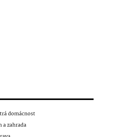
trá domácnost
 a zahrada
rava