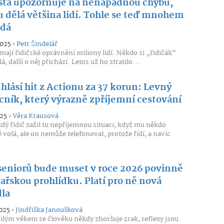
ista upozorňuje na nenápadnou chybu,
u dělá většina lidí. Tohle se teď mnohem
ídá
2025 •
Petr Šindelář
mají řidičské oprávnění miliony lidí. Někdo si „řidičák“
á, další o něj přichází. Letos už ho ztratilo...
 hlásí hit z Actionu za 37 korun: Levný
ník, který výrazně zpříjemní cestování
25 •
Věra Krausová
dý řidič zažil tu nepříjemnou situaci, když mu někdo
 volá, ale on nemůže telefonovat, protože řídí, a navíc
seniorů bude muset v roce 2026 povinně
ařskou prohlídku. Platí pro ně nová
dla
025 •
Jindřiška Janoušková
ilým věkem se člověku někdy zhoršuje zrak, reflexy jsou