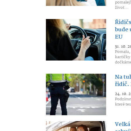
pomalejš
život...
Řidič
bude 
EU
31. 10. 2
Pomalu, 
kartičky
dočkáme
Na tu
řidič.
24. 10. 
Podzimní
které te
Velká