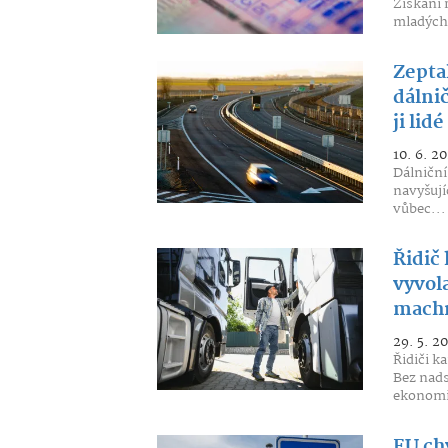
Získání 
mladých 
Zeptal
dálni
ji lid
10. 6. 2
Dálniční
navyšují
vůbec...
Řidič
vyvola
machr
29. 5. 2
Řidiči k
Bez nads
ekonomik
EU ch