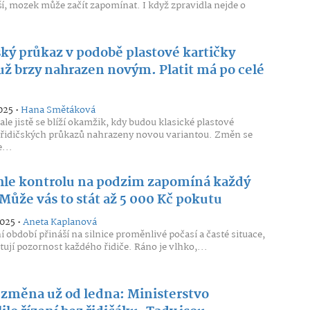
í, mozek může začít zapomínat. I když zpravidla nejde o
ský průkaz v podobě plastové kartičky
už brzy nahrazen novým. Platit má po celé
025 •
Hana Smětáková
ale jistě se blíží okamžik, kdy budou klasické plastové
 řidičských průkazů nahrazeny novou variantou. Změn se
...
hle kontrolu na podzim zapomíná každý
 Může vás to stát až 5 000 Kč pokutu
2025 •
Aneta Kaplanová
 období přináší na silnice proměnlivé počasí a časté situace,
stují pozornost každého řidiče. Ráno je vlhko,...
 změna už od ledna: Ministerstvo