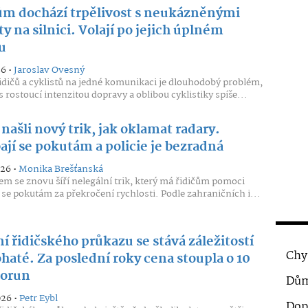
ům dochází trpělivost s neukázněnými
ty na silnici. Volají po jejich úplném
u
26 •
Jaroslav Ovesný
řidičů a cyklistů na jedné komunikaci je dlouhodobý problém,
s rostoucí intenzitou dopravy a oblibou cyklistiky spíše...
 našli nový trik, jak oklamat radary.
ají se pokutám a policie je bezradná
026 •
Monika Brešťanská
em se znovu šíří nelegální trik, který má řidičům pomoci
se pokutám za překročení rychlosti. Podle zahraničních i...
í řidičského průkazu se stává záležitostí
Chy
haté. Za poslední roky cena stoupla o 10
korun
Dům
026 •
Petr Eybl
Dop