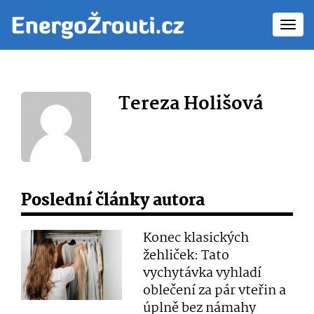
Toggl
navig
Tereza Holišová
Poslední články autora
Konec klasických
žehliček: Tato
vychytávka vyhladí
oblečení za pár vteřin a
úplně bez námahy