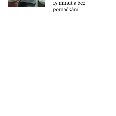
15 minut a bez
pomačkání