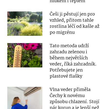
hlukem i teplem
Češi ji pěstují jen pro
vzhled, přitom tahle
rostlina léčí od kašle až
po migrénu
Tato metoda udrží
zahradu zelenou i
během největších
veder, říká zahradník.
Potřebujete jen
plastové flašky
Vlna veder přiměla
Čechy k novému
způsobu chlazení. Stojí
pár korun a je lepší než