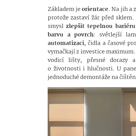
Základem je
orientace
. Na jih a
protože zastaví žár před sklem. 
smysl
zlepšit tepelnou bariéru
barvu a povrch
: světlejší la
automatizaci
, čidla a časové pr
vymačkají z investice maximum. 
vodicí lišty, přesné dorazy a
o životnosti i hlučnosti. U pa
jednoduché demontáže na čištěn