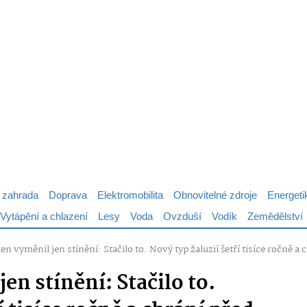
 zahrada
Doprava
Elektromobilita
Obnovitelné zdroje
Energeti
Vytápění a chlazení
Lesy
Voda
Ovzduší
Vodík
Zemědělství
en vyměnil jen stínění: Stačilo to. Nový typ žaluzií šetří tisíce ročně a
en stínění: Stačilo to.