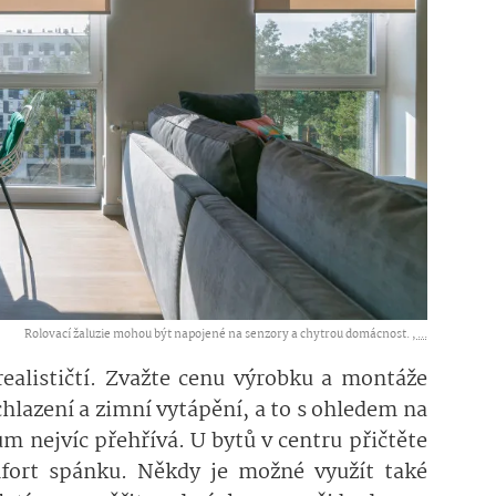
Rolovací žaluzie mohou být napojené na senzory a chytrou domácnost. ,
...
realističtí. Zvažte cenu výrobku a montáže
chlazení a zimní vytápění, a to s ohledem na
dům nejvíc přehřívá. U bytů v centru přičtěte
fort spánku. Někdy je možné využít také