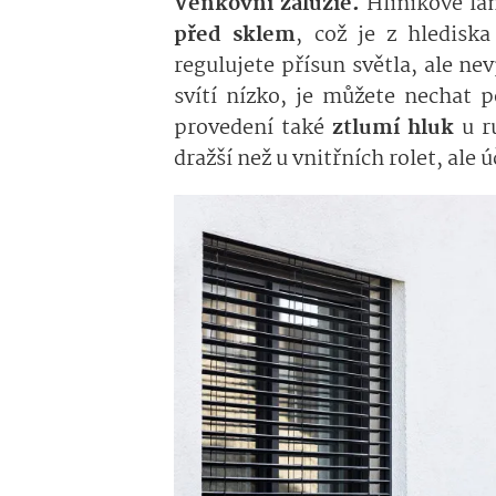
Venkovní žaluzie.
Hliníkové la
před sklem
, což je z hledisk
regulujete přísun světla, ale ne
svítí nízko, je můžete nechat 
provedení také
ztlumí hluk
u ru
dražší než u vnitřních rolet, ale 