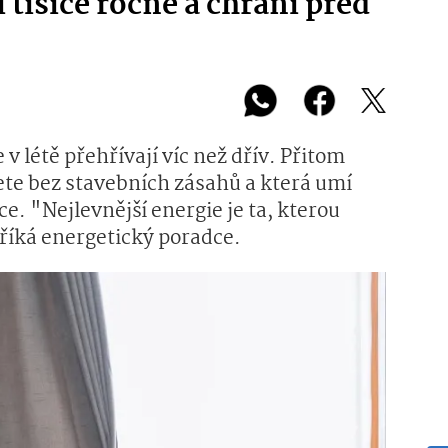
í tisíce ročně a chrání před
 v létě přehřívají víc než dřív. Přitom
ete bez stavebních zásahů a která umí
ice. "Nejlevnější energie je ta, kterou
říká energetický poradce.