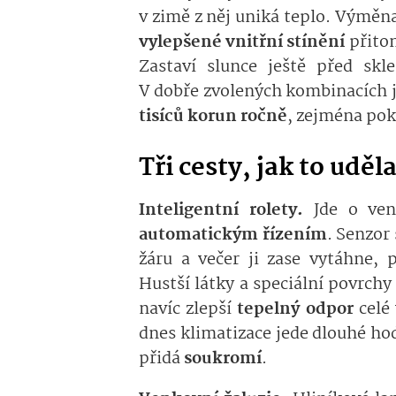
v zimě z něj uniká teplo. Výměn
vylepšené vnitřní stínění
přitom
Zastaví slunce ještě před skl
V dobře zvolených kombinacích j
tisíců korun ročně
, zejména pok
Tři cesty, jak to uděl
Inteligentní rolety.
Jde o ven
automatickým řízením
. Senzor 
žáru a večer ji zase vytáhne, 
Hustší látky a speciální povrch
navíc zlepší
tepelný odpor
celé 
dnes klimatizace jede dlouhé hod
přidá
soukromí
.