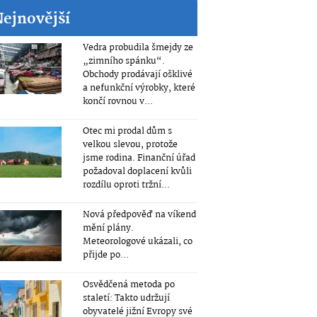
Nejnovější
Vedra probudila šmejdy ze
„zimního spánku“.
Obchody prodávají ošklivé
a nefunkční výrobky, které
končí rovnou v...
Otec mi prodal dům s
velkou slevou, protože
jsme rodina. Finanční úřad
požadoval doplacení kvůli
rozdílu oproti tržní...
Nová předpověď na víkend
mění plány.
Meteorologové ukázali, co
přijde po...
Osvědčená metoda po
staletí: Takto udržují
obyvatelé jižní Evropy své