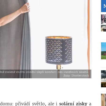
ně zvolené vnitřní stínění zlepší komfort i bez stavebních zásahů.
Foto
: Shutterstock
domu: přivádí světlo, ale i
solární zisky
a