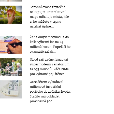
Sezónní ovoce zbytečně
nekupujte. Interaktivní
mapa odhaluje místa, kde
si ho můžete v srpnu
natrhat úplně...
Žena omylem vyhodila do
koše výherní los na 24
milionů korun. Popeláři ho
okamžitě začali...
Už od září začne fungovat
supermoderní sanatorium
za 693 milionů. Péče bude
pro vybrané pojištěnce...
Otec dětem vybudoval
milionové investiční
portfolio do začátku života.
Stačilo mu odkládat
pravidelně 500...