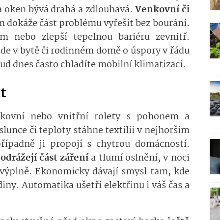
a oken bývá drahá a zdlouhavá.
Venkovní či
 dokáže část problému vyřešit bez bourání.
em nebo zlepší tepelnou bariéru zevnitř.
de v bytě či rodinném domě o úspory v řádu
ud dnes často chladíte mobilní klimatizací.
at
kovní nebo vnitřní rolety s pohonem a
slunce či teploty stáhne textilii v nejhorším
případně ji propojí s chytrou domácností.
y
odrážejí část záření
a tlumí oslnění, v noci
výplně. Ekonomicky dávají smysl tam, kde
iny. Automatika ušetří elektřinu i váš čas a