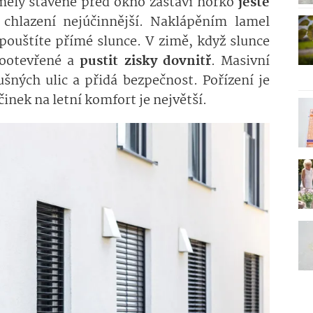
mely stavěné před okno zastaví horko
ještě
a chlazení nejúčinnější. Naklápěním lamel
vpouštíte přímé slunce. V zimě, když slunce
pootevřené a
pustit zisky dovnitř
. Masivní
šných ulic a přidá bezpečnost. Pořízení je
účinek na letní komfort je největší.