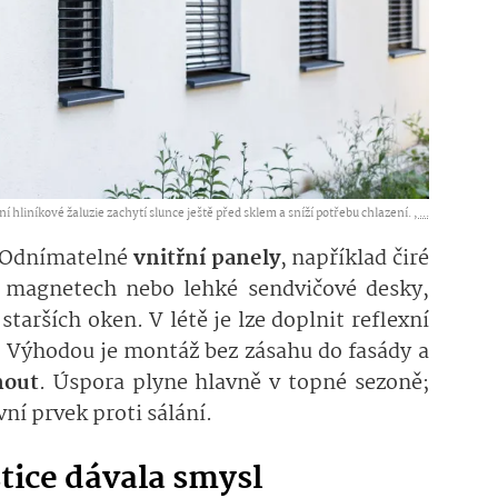
 hliníkové žaluzie zachytí slunce ještě před sklem a sníží potřebu chlazení. ,
...
Odnímatelné
vnitřní panely
, například čiré
a magnetech nebo lehké sendvičové desky,
starších oken. V létě je lze doplnit reflexní
. Výhodou je montáž bez zásahu do fasády a
mout
. Úspora plyne hlavně v topné sezoně;
vní prvek proti sálání.
stice dávala smysl