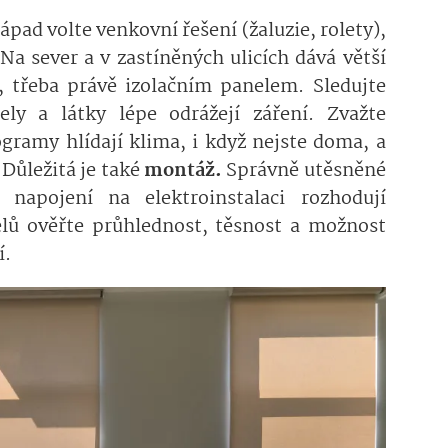
 západ volte venkovní řešení (žaluzie, rolety),
Na sever a v zastíněných ulicích dává větší
, třeba právě izolačním panelem. Sledujte
mely a látky lépe odrážejí záření. Zvažte
ogramy hlídají klima, i když nejste doma, a
Důležitá je také
montáž.
Správně utěsněné
 napojení na elektroinstalaci rozhodují
nelů ověřte průhlednost, těsnost a možnost
í.