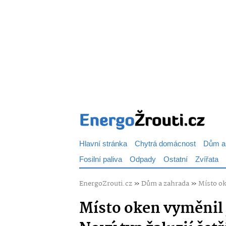
Hlavní stránka
Chytrá domácnost
Dům a
Fosilní paliva
Odpady
Ostatní
Zvířata
EnergoZrouti.cz
»
Dům a zahrada
»
Místo ok
Místo oken vyměnil j