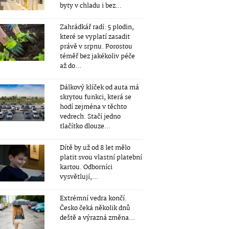
byty v chladu i bez...
Zahrádkář radí: 5 plodin,
které se vyplatí zasadit
právě v srpnu. Porostou
téměř bez jakékoliv péče
až do...
Dálkový klíček od auta má
skrytou funkci, která se
hodí zejména v těchto
vedrech. Stačí jedno
tlačítko dlouze...
Dítě by už od 8 let mělo
platit svou vlastní platební
kartou. Odborníci
vysvětlují,...
Extrémní vedra končí.
Česko čeká několik dnů
deště a výrazná změna...