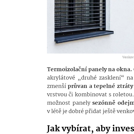
Venkovní
Termoizolační panely na okna.
akrylátové „druhé zasklení“ n
zmenší
průvan a tepelné ztráty
vrstvou či kombinovat s roletou
možnost panely
sezónně odej
v létě je dobré přidat ještě venko
Jak vybírat, aby inve