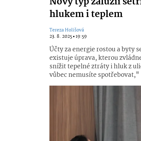
Nový typ žaluzií šetř
hlukem i teplem
Tereza Holišová
23. 8. 2025 ▪ 19:59
Účty za energie rostou a byty se
existuje úprava, kterou zvládn
snížit tepelné ztráty i hluk z ul
vůbec nemusíte spotřebovat," 