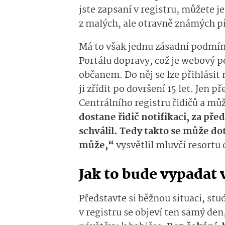
jste zapsaní v registru, můžete j
z malých, ale otravně známých p
Má to však jednu zásadní podmín
Portálu dopravy, což je webový p
občanem. Do něj se lze přihlásit
ji zřídit po dovršení 15 let. Jen p
Centrálního registru řidičů a můž
dostane řidič notifikaci, za před
schválil. Tedy takto se může do
může,“
vysvětlil mluvčí resortu
Jak to bude vypadat 
Představte si běžnou situaci, st
v registru se objeví ten samý den