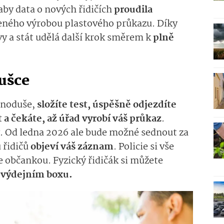
aby data o nových řidičích
proudila
ného výrobou plastového průkazu. Díky
y a stát udělá další krok směrem k
plně
ušce
dnoduše,
složíte test, úspěšně odjezdíte
 a čekáte, až úřad vyrobí váš průkaz
.
y. Od ledna 2026 ale bude možné sednout za
u řidičů
objeví váš záznam
. Policie si vše
e občankou. Fyzický řidičák si můžete
e
výdejním boxu.