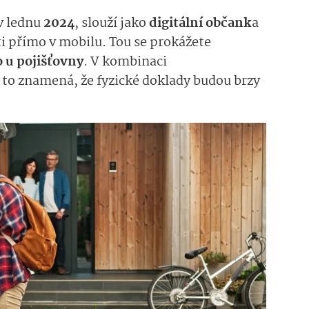
 v lednu
2024
, slouží jako
digitální občank
a
i přímo v mobilu. Tou se prokážete
o u pojišťovny
. V kombinaci
 to znamená, že fyzické doklady budou brzy