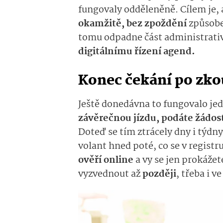
fungovaly odděleněně. Cílem je, 
okamžitě, bez zpoždění
způsobe
tomu odpadne část administrativ
digitálnímu řízení agend.
Konec čekání po zko
Ještě donedávna to fungovalo je
závěrečnou jízdu, podáte žádost
Doteď se tím ztrácely dny i týdn
volant hned poté, co se v registr
ověří online
a vy se jen prokážet
vyzvednout až
později
, třeba i v