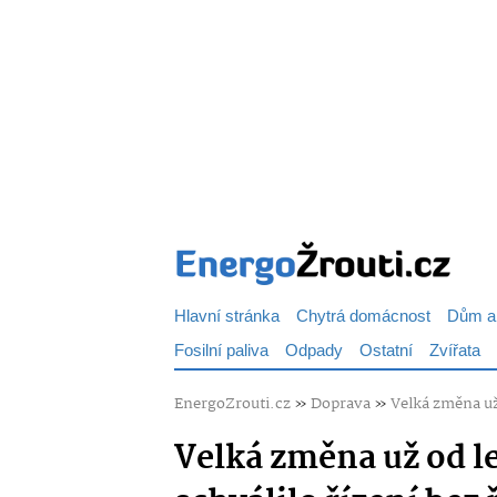
Hlavní stránka
Chytrá domácnost
Dům a
Fosilní paliva
Odpady
Ostatní
Zvířata
EnergoZrouti.cz
»
Doprava
»
Velká změna už
Velká změna už od l