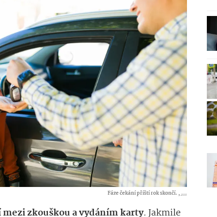
Fáze čekání příští rok skončí. ,
...
í mezi zkouškou a vydáním karty
. Jakmile