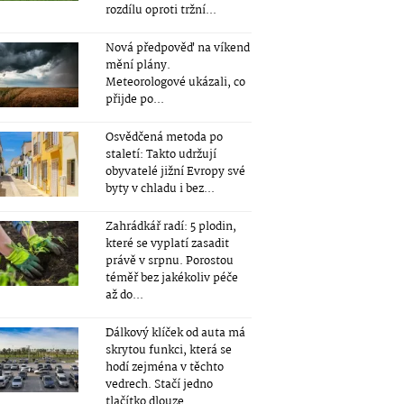
rozdílu oproti tržní...
Nová předpověď na víkend
mění plány.
Meteorologové ukázali, co
přijde po...
Osvědčená metoda po
staletí: Takto udržují
obyvatelé jižní Evropy své
byty v chladu i bez...
Zahrádkář radí: 5 plodin,
které se vyplatí zasadit
právě v srpnu. Porostou
téměř bez jakékoliv péče
až do...
Dálkový klíček od auta má
skrytou funkci, která se
hodí zejména v těchto
vedrech. Stačí jedno
tlačítko dlouze...