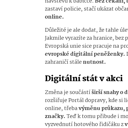
návštěvu k babičce.
Bez čekání, 
zastaví policie, stačí ukázat obč
online.
Důležité je ale dodat, že tahle úl
Jakmile vyrazíte za hranice, bez 
Evropská unie sice pracuje na pro
evropské digitální peněženky.
D
zahraničí stále
nutnost.
Digitální stát v akci
Změna je součástí
širší snahy o d
rozšiřuje Portál dopravy, kde si 
online, třeba
výměnu průkazu, p
značky.
Teď k tomu přibude i m
vyzvednutí hotového řidičáku z
v