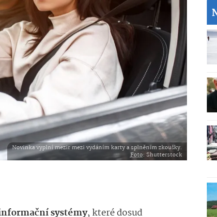
Novinka vyplní mezir mezi vydáním karty a splněním zkoušky.
Foto
: Shutterstock
 informační systémy
, které dosud