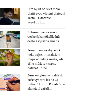
Dítě by už od 8 let mělo
platit svou vlastní platební
kartou. Odborníci
vysvětlují,...
Extrémní vedra končí.
Česko čeká několik dnů
deště a výrazná změna...
Sezónní ovoce zbytečně
nekupujte. Interaktivní
mapa odhaluje místa, kde
si ho můžete v srpnu
natrhat úplně...
Žena omylem vyhodila do
koše výherní los na 24
milionů korun. Popeláři ho
okamžitě začali...