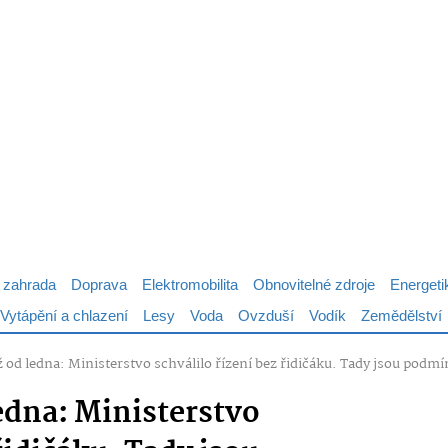
 zahrada
Doprava
Elektromobilita
Obnovitelné zdroje
Energeti
Vytápění a chlazení
Lesy
Voda
Ovzduší
Vodík
Zemědělství
 od ledna: Ministerstvo schválilo řízení bez řidičáku. Tady jsou podm
edna: Ministerstvo