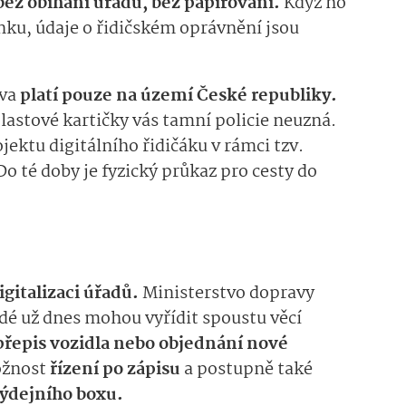
bez obíhání úřadů, bez papírování.
Když ho
anku,
údaje o řidičském oprávnění jsou
eva
platí pouze na území České republiky.
plastové kartičky vás tamní policie neuzná.
jektu digitálního řidičáku v rámci tzv.
o té doby je fyzický průkaz pro cesty do
igitalizaci úřadů.
Ministerstvo dopravy
lidé už dnes mohou vyřídit spoustu věcí
řepis vozidla nebo objednání nové
ožnost
řízení po zápisu
a postupně také
ýdejního boxu.