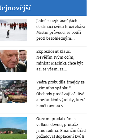
Nejnovější
Jedné z nejkrásnějších
destinací světa hrozí zkáza.
Místní průvodci se bouří
proti bezohledným...
Exprezident Klaus:
Nevěřím svým očím,
ministr Macinka chce být
asi se všemi za...
Vedra probudila šmejdy ze
„zimního spánku“.
Obchody prodávají ošklivé
a nefunkční výrobky, které
končí rovnou v...
Otec mi prodal dům s
velkou slevou, protože
jsme rodina. Finanční úřad
požadoval doplacení kvůli