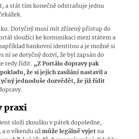
et, a stát tím konečně odstraňuje jednu
řekážek.
ku. Dotyčný musí mít zřízený přístup do
ortál sloužící ke komunikaci mezi státem a
 například bankovní identitou a je možné si
řes ní se dotyčný dozví, že byl zapsán do
e tedy řídit.
„Z Portálu dopravy pak
pokladu, že si jejich zasílání nastavil a
tyčný jednoduše dozvědět, že již řídit
 dopravy.
v praxi
udent složí zkoušku v pátek dopoledne,
, a o víkendu už
může legálně vyjet
na