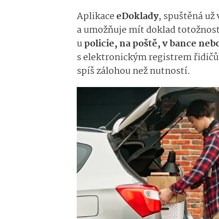
Aplikace
eDoklady
, spuštěná už
a umožňuje mít doklad totožnost
u
policie, na poště, v bance neb
s elektronickým registrem řidičů
spíš zálohou než nutností.