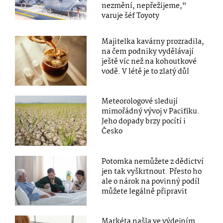
nezmění, nepřežijeme,“
varuje šéf Toyoty
Majitelka kavárny prozradila,
na čem podniky vydělávají
ještě víc než na kohoutkové
vodě. V létě je to zlatý důl
Meteorologové sledují
mimořádný vývoj v Pacifiku.
Jeho dopady brzy pocítí i
Česko
Potomka nemůžete z dědictví
jen tak vyškrtnout. Přesto ho
ale o nárok na povinný podíl
můžete legálně připravit
Markéta našla ve výdejním