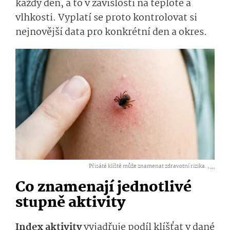
každý den, a to v závislosti na teplotě a
vlhkosti. Vyplatí se proto kontrolovat si
nejnovější data pro konkrétní den a okres.
Přisáté klíště může znamenat zdravotní rizika. ,
...
Co znamenají jednotlivé
stupně aktivity
Index aktivity
vyjadřuje podíl klíšťat v dané