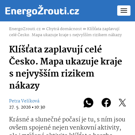
Toggl
navig
EnergoZrouti.cz
»
Chytrá domácnost
»
Klíšťata zaplavují
celé Česko. Mapa ukazuje kraje s nejvyšším rizikem nákazy
Klíšťata zaplavují celé
Česko. Mapa ukazuje kraje
s nejvyšším rizikem
nákazy
Petra Velíková
27. 5. 2026 ▪ 10:30
Krásné a slunečné počasí je tu, s ním jsou
ovšem spojené nejen venkovní aktivity,