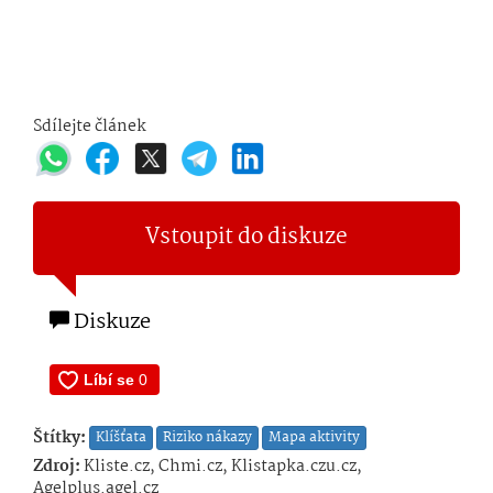
Sdílejte článek
Vstoupit do diskuze
Diskuze
Štítky:
Klíšťata
Riziko nákazy
Mapa aktivity
Zdroj:
Kliste.cz, Chmi.cz, Klistapka.czu.cz,
Agelplus.agel.cz