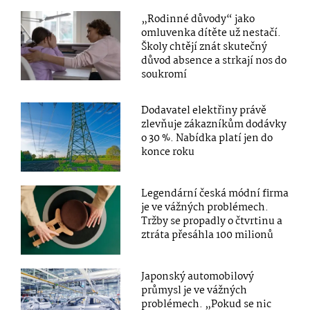
„Rodinné důvody“ jako
omluvenka dítěte už nestačí.
Školy chtějí znát skutečný
důvod absence a strkají nos do
soukromí
Dodavatel elektřiny právě
zlevňuje zákazníkům dodávky
o 30 %. Nabídka platí jen do
konce roku
Legendární česká módní firma
je ve vážných problémech.
Tržby se propadly o čtvrtinu a
ztráta přesáhla 100 milionů
Japonský automobilový
průmysl je ve vážných
problémech. „Pokud se nic