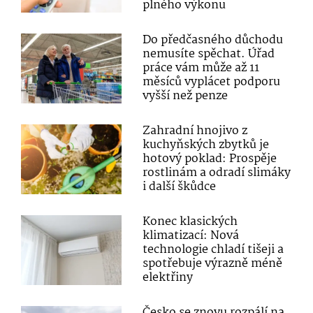
plného výkonu
Do předčasného důchodu
nemusíte spěchat. Úřad
práce vám může až 11
měsíců vyplácet podporu
vyšší než penze
Zahradní hnojivo z
kuchyňských zbytků je
hotový poklad: Prospěje
rostlinám a odradí slimáky
i další škůdce
Konec klasických
klimatizací: Nová
technologie chladí tišeji a
spotřebuje výrazně méně
elektřiny
Česko se znovu rozpálí na