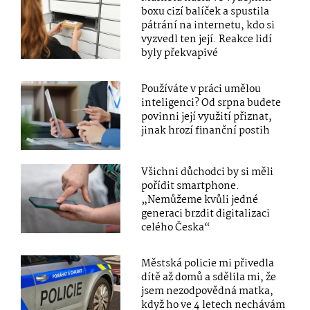
boxu cizí balíček a spustila
pátrání na internetu, kdo si
vyzvedl ten její. Reakce lidí
byly překvapivé
Používáte v práci umělou
inteligenci? Od srpna budete
povinni její využití přiznat,
jinak hrozí finanční postih
Všichni důchodci by si měli
pořídit smartphone.
„Nemůžeme kvůli jedné
generaci brzdit digitalizaci
celého Česka“
Městská policie mi přivedla
dítě až domů a sdělila mi, že
jsem nezodpovědná matka,
když ho ve 4 letech nechávám