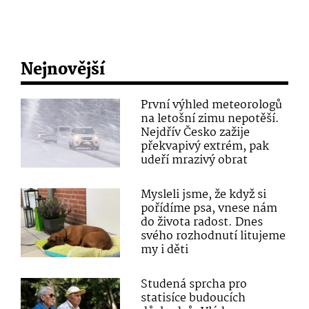
Nejnovější
První výhled meteorologů
na letošní zimu nepotěší.
Nejdřív Česko zažije
překvapivý extrém, pak
udeří mrazivý obrat
Mysleli jsme, že když si
pořídíme psa, vnese nám
do života radost. Dnes
svého rozhodnutí litujeme
my i děti
Studená sprcha pro
statisíce budoucích