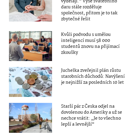
vydělají.“ Výše svatebního
daru stále rozděluje
společnost, přitom je to tak
zbytečné řešit
Kvůli podvodu s umělou
inteligencí musí 58 000
studentů znovu na přijímací
zkoušky
Juchelka zveřejnil plán růstu
starobních důchodů: Navýšení
je nejnižší za posledních 10 let
Starší pár z Česka odjel na
dovolenou do Ameriky a už se
nechce vrátit: „Je to všechno
lepší a levnější“