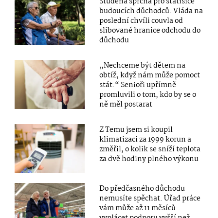
Studená sprcha pro statisíce
budoucích důchodců. Vláda na
poslední chvíli couvla od
slibované hranice odchodu do
důchodu
„Nechceme být dětem na
obtíž, když nám může pomoct
stát.“ Senioři upřímně
promluvili o tom, kdo by se o
ně měl postarat
Z Temu jsem si koupil
klimatizaci za 1999 korun a
změřil, o kolik se sníží teplota
za dvě hodiny plného výkonu
Do předčasného důchodu
nemusíte spěchat. Úřad práce
vám může až 11 měsíců
vyplácet podporu vyšší než