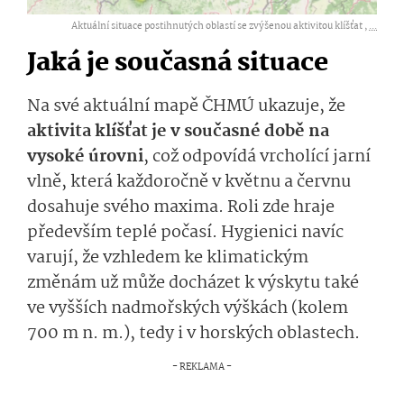
Aktuální situace postihnutých oblastí se zvýšenou aktivitou klíšťat ,
...
Jaká je současná situace
Na své aktuální mapě ČHMÚ ukazuje, že
aktivita klíšťat je v současné době na
vysoké úrovni
, což odpovídá vrcholící jarní
vlně, která každoročně v květnu a červnu
dosahuje svého maxima. Roli zde hraje
především teplé počasí. Hygienici navíc
varují, že vzhledem ke klimatickým
změnám už může docházet k výskytu také
ve vyšších nadmořských výškách (kolem
700 m n. m.), tedy i v horských oblastech.