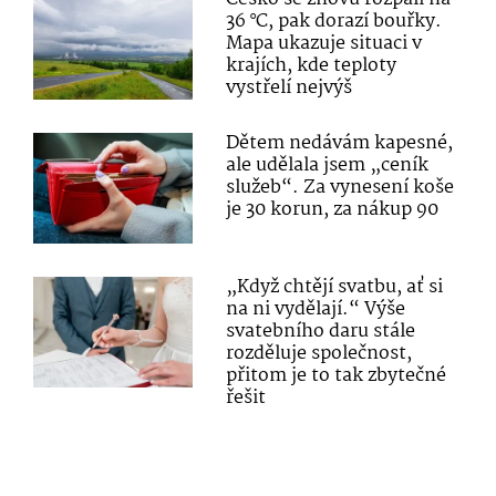
36 °C, pak dorazí bouřky.
Mapa ukazuje situaci v
krajích, kde teploty
vystřelí nejvýš
Dětem nedávám kapesné,
ale udělala jsem „ceník
služeb“. Za vynesení koše
je 30 korun, za nákup 90
„Když chtějí svatbu, ať si
na ni vydělají.“ Výše
svatebního daru stále
rozděluje společnost,
přitom je to tak zbytečné
řešit