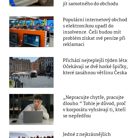
jít samotného do obchodu
Populární internetový obchod
s elektronikou upadl do
insolvence. Češi budou mít
problém získat své peníze při
reklamaci
Přichází nejteplejší týden léta:
Očekávají se dvě horké špičky,
které zasáhnou většinu Česka
„Nepracujte chytře, pracujte
dlouho.“ Tohle je důvod, proč
v korporátu vyhrávají ti, kteří
se nepředřou
Jedné z nejkrásnějších