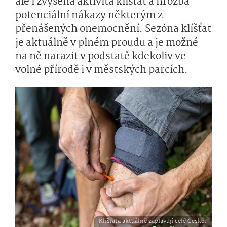
ale i zvýšená aktivita klíšťat a hrozba
potenciální nákazy některým z
přenášených onemocnění. Sezóna klíšťat
je aktuálně v plném proudu a je možné
na ně narazit v podstatě kdekoliv ve
volné přírodě i v městských parcích.
Klíšťata aktuálně zaplavují celé Česko.