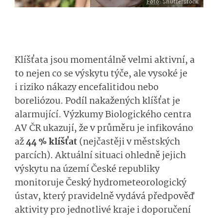
Foto
: Shutterstock
Klíšťata jsou momentálně velmi aktivní, a
to nejen co se výskytu týče, ale vysoké je
i riziko nákazy encefalitidou nebo
boreliózou. Podíl nakažených klíšťat je
alarmující. Výzkumy Biologického centra
AV ČR ukazují, že v průměru je infikováno
až
44 % klíšťat
(nejčastěji v městských
parcích). Aktuální situaci ohledně jejich
výskytu na území České republiky
monitoruje Český hydrometeorologický
ústav, který pravidelně vydává předpověď
aktivity pro jednotlivé kraje i doporučení