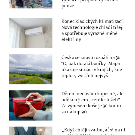
penze
Konec klasických klimatizací:
Nová technologie chladí tišeji
a spotřebuje výrazně méně
elektřiny
Česko se znovu rozpálí na 36
°C, pak dorazí bouřky. Mapa
ukazuje situaci v krajích, kde
teploty vystřelí nejvýš
Dětem nedávám kapesné, ale
udělala jsem „ceník služeb“.
Za vynesení koše je 30 korun,
za nákup 90
„Když chtějí svatbu, ať si na ni