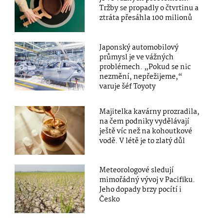
Tržby se propadly o čtvrtinu a
ztráta přesáhla 100 milionů
Japonský automobilový
průmysl je ve vážných
problémech. „Pokud se nic
nezmění, nepřežijeme,“
varuje šéf Toyoty
Majitelka kavárny prozradila,
na čem podniky vydělávají
ještě víc než na kohoutkové
vodě. V létě je to zlatý důl
Meteorologové sledují
mimořádný vývoj v Pacifiku.
Jeho dopady brzy pocítí i
Česko