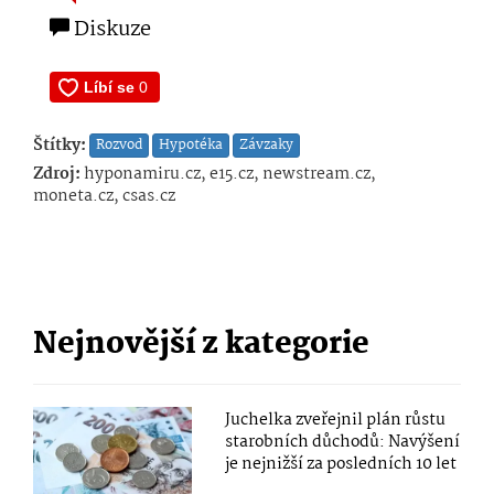
Diskuze
Štítky:
Rozvod
Hypotéka
Závzaky
Zdroj:
hyponamiru.cz, e15.cz, newstream.cz,
moneta.cz, csas.cz
Nejnovější z kategorie
Juchelka zveřejnil plán růstu
starobních důchodů: Navýšení
je nejnižší za posledních 10 let