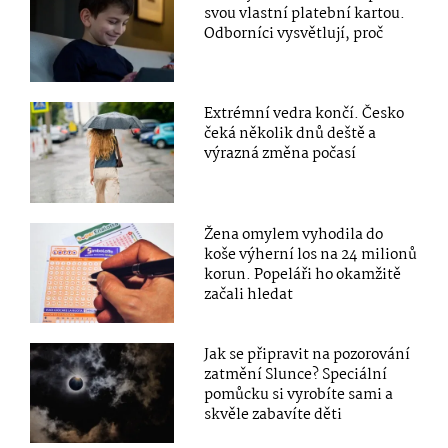
svou vlastní platební kartou.
Odborníci vysvětlují, proč
Extrémní vedra končí. Česko
čeká několik dnů deště a
výrazná změna počasí
Žena omylem vyhodila do
koše výherní los na 24 milionů
korun. Popeláři ho okamžitě
začali hledat
Jak se připravit na pozorování
zatmění Slunce? Speciální
pomůcku si vyrobíte sami a
skvěle zabavíte děti