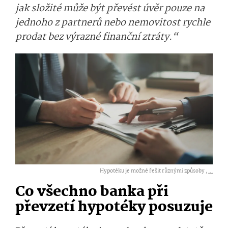
jak složité může být převést úvěr pouze na
jednoho z partnerů nebo nemovitost rychle
prodat bez výrazné finanční ztráty.“
Hypotéku je možné řešit různými způsoby ,
...
Co všechno banka při
převzetí hypotéky posuzuje