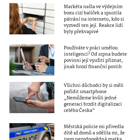
Markéta našla ve výdejním
boxu cizí balíček a spustila
pátrání na internetu, kdo si
vyzvedl ten její. Reakce lidí
byly překvapivé
Používáte v práci umělou
inteligenci? Od srpna budete
povinni její využití přiznat,
jinak hrozí finanční postih
Všichni důchodci by si měli
pořídit smartphone.
„Nemůžeme kvůli jedné
generaci brzdit digitalizaci
celého Česka“
Městská policie mi přivedla
dítě až domů a sdělila mi, že
jsem nezodpovědná matka,