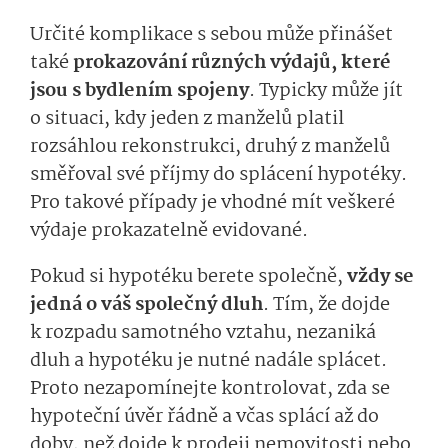
Určité komplikace s sebou může přinášet
také
prokazování různých výdajů, které
jsou s bydlením spojeny
. Typicky může jít
o situaci, kdy jeden z manželů platil
rozsáhlou rekonstrukci, druhý z manželů
směřoval své příjmy do splácení hypotéky.
Pro takové případy je vhodné mít veškeré
výdaje prokazatelně evidované.
Pokud si hypotéku berete společně,
vždy se
jedná o váš společný dluh
. Tím, že dojde
k rozpadu samotného vztahu, nezaniká
dluh a hypotéku je nutné nadále splácet.
Proto nezapomínejte kontrolovat, zda se
hypoteční úvěr řádně a včas splácí až do
doby, než dojde k prodeji nemovitosti nebo