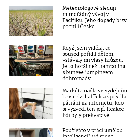
Meteorologové sledují
mimořádný vývoj v
Pacifiku. Jeho dopady brzy
pocítí i Česko
Když jsem viděla, co
soused pořídil dětem,
vstávaly mi vlasy hrůzou.
Je to horší než trampolína
s bungee jumpingem
dohromady
Markéta našla ve výdejním
boxu cizí balíček a spustila
pátrání na internetu, kdo
si vyzvedl ten její. Reakce
lidí byly překvapivé
Používáte v práci umělou
inteligenci? Od srpna