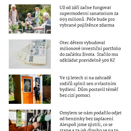
Už od září začne fungovat
supermoderní sanatorium za
693 milionů. Péče bude pro
vybrané pojištěnce zdarma
Otec dětem vybudoval
milionové investiční portfolio
do začátku života. Stačilo mu
odkládat pravidelně 500 Kč
Ve 13 letech si na zahradě
rodičů splnil sen o vlastním
bydlení. Dům postavil téměř
bez cizí pomoci
Omylem se nám podařilo odjet
od benzinky bez zaplacení.
Alespoň jsme zjistili, co se
stane a za jak dlouho se na to