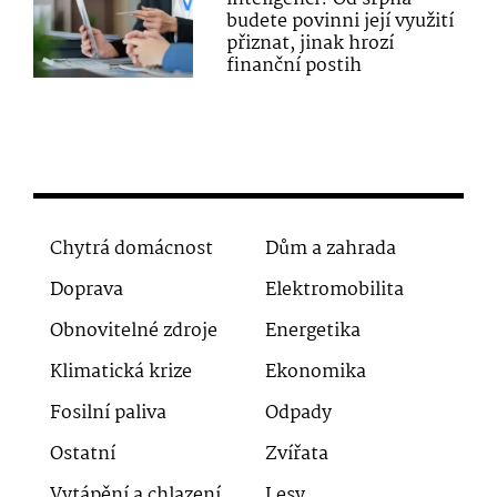
budete povinni její využití
přiznat, jinak hrozí
finanční postih
Chytrá domácnost
Dům a zahrada
Doprava
Elektromobilita
Obnovitelné zdroje
Energetika
Klimatická krize
Ekonomika
Fosilní paliva
Odpady
Ostatní
Zvířata
Vytápění a chlazení
Lesy