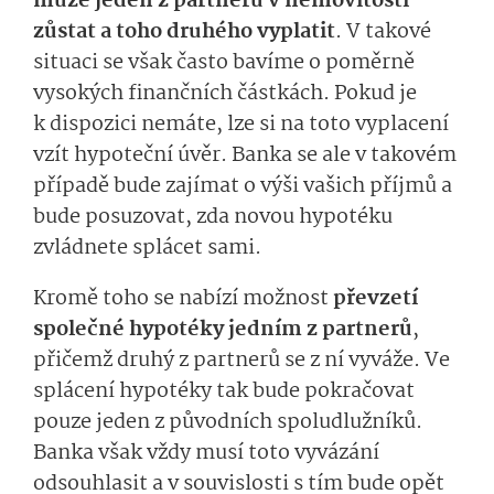
může jeden z partnerů v nemovitosti
zůstat a toho druhého vyplatit
. V takové
situaci se však často bavíme o poměrně
vysokých finančních částkách. Pokud je
k dispozici nemáte, lze si na toto vyplacení
vzít hypoteční úvěr. Banka se ale v takovém
případě bude zajímat o výši vašich příjmů a
bude posuzovat, zda novou hypotéku
zvládnete splácet sami.
Kromě toho se nabízí možnost
převzetí
společné hypotéky jedním z partnerů
,
přičemž druhý z partnerů se z ní vyváže. Ve
splácení hypotéky tak bude pokračovat
pouze jeden z původních spoludlužníků.
Banka však vždy musí toto vyvázání
odsouhlasit a v souvislosti s tím bude opět