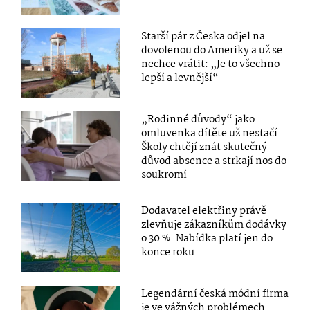
Starší pár z Česka odjel na
dovolenou do Ameriky a už se
nechce vrátit: „Je to všechno
lepší a levnější“
„Rodinné důvody“ jako
omluvenka dítěte už nestačí.
Školy chtějí znát skutečný
důvod absence a strkají nos do
soukromí
Dodavatel elektřiny právě
zlevňuje zákazníkům dodávky
o 30 %. Nabídka platí jen do
konce roku
Legendární česká módní firma
je ve vážných problémech.