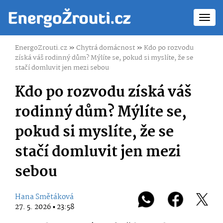
Toggl
navig
EnergoZrouti.cz
»
Chytrá domácnost
»
Kdo po rozvodu
získá váš rodinný dům? Mýlíte se, pokud si myslíte, že se
stačí domluvit jen mezi sebou
Kdo po rozvodu získá váš
rodinný dům? Mýlíte se,
pokud si myslíte, že se
stačí domluvit jen mezi
sebou
Hana Smětáková
27. 5. 2026 ▪ 23:58