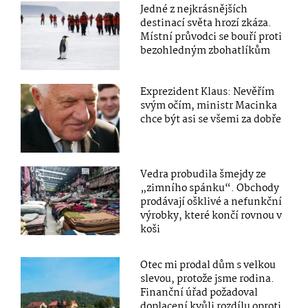
Jedné z nejkrásnějších
destinací světa hrozí zkáza.
Místní průvodci se bouří proti
bezohledným zbohatlíkům
Exprezident Klaus: Nevěřím
svým očím, ministr Macinka
chce být asi se všemi za dobře
Vedra probudila šmejdy ze
„zimního spánku“. Obchody
prodávají ošklivé a nefunkční
výrobky, které končí rovnou v
koši
Otec mi prodal dům s velkou
slevou, protože jsme rodina.
Finanční úřad požadoval
doplacení kvůli rozdílu oproti