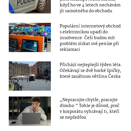
když ho ve 4 letech nechávám
jít samotného do obchodu
Populární internetový obchod
s elektronikou upadl do
insolvence. Češi budou mít
problém získat své peníze při
reklamaci
Přichází nejteplejší týden léta:
Očekávají se dvě horké špičky,
které zasáhnou většinu Česka
„Nepracujte chytře, pracujte
dlouho.“ Tohle je důvod, proč
v korporátu vyhrávají ti, kteří
se nepředřou