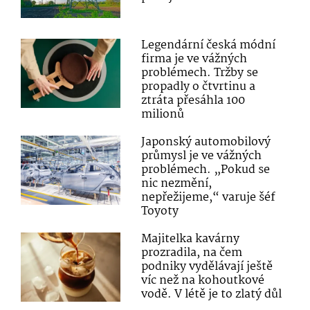
Legendární česká módní
firma je ve vážných
problémech. Tržby se
propadly o čtvrtinu a
ztráta přesáhla 100
milionů
Japonský automobilový
průmysl je ve vážných
problémech. „Pokud se
nic nezmění,
nepřežijeme,“ varuje šéf
Toyoty
Majitelka kavárny
prozradila, na čem
podniky vydělávají ještě
víc než na kohoutkové
vodě. V létě je to zlatý důl