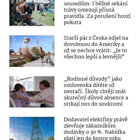
sousedům: I běžné sekání
trávy omezují přísná
pravidla. Za porušení hrozí
pokuta
Starší pár z Česka odjel na
dovolenou do Ameriky a
už se nechce vrátit: „Je to
všechno lepší a levnější“
„Rodinné důvody“ jako
omluvenka dítěte už
nestačí. Školy chtějí znát
skutečný důvod absence a
strkají nos do soukromí
Dodavatel elektřiny právě
zlevňuje zákazníkům
dodávky o 30 %. Nabídka
platí jen do konce roku