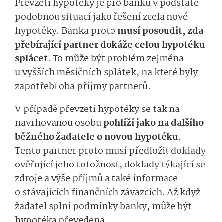
Převzetí hypotéky je pro banku v podstatě
podobnou situací jako řešení zcela nové
hypotéky. Banka proto
musí posoudit, zda
přebírající partner dokáže celou hypotéku
splácet
. To může být problém zejména
u vyšších měsíčních splátek, na které byly
zapotřebí oba příjmy partnerů.
V případě převzetí hypotéky se tak na
navrhovanou osobu
pohlíží jako na dalšího
běžného žadatele o novou hypotéku
.
Tento partner proto musí předložit doklady
ověřující jeho totožnost, doklady týkající se
zdroje a výše příjmů a také informace
o stávajících finančních závazcích. Až když
žadatel splní podmínky banky, může být
hypotéka převedena.