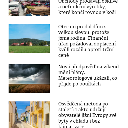
Obchody prodávají ošklivé
a nefunkční výrobky,
které končí rovnou v koši
Otec mi prodal dům s
velkou slevou, protože
jsme rodina. Finanční
úřad požadoval doplacení
kvůli rozdílu oproti tržní
ceně
Nová předpověď na víkend
mění plány.
Meteorologové ukázali, co
přijde po bouřkách
Osvědčená metoda po
staletí: Takto udržují
obyvatelé jižní Evropy své
byty v chladu i bez
klimatizace