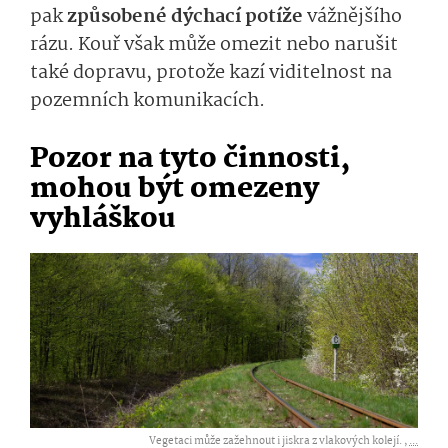
pak
způsobené dýchací potíže
vážnějšího
ráz
u. Kouř však může omezit nebo narušit
také dopravu, protože kazí viditelnost na
pozemních komunikacích.
Pozor na tyto činnosti,
mohou být omezeny
vyhláškou
Vegetaci může zažehnout i jiskra z vlakových kolejí. ,
...