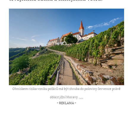
Ohniskem rizika vzniku požárů má být zhruba do poloviny července právě
oblast jižní Moravy. ,
...