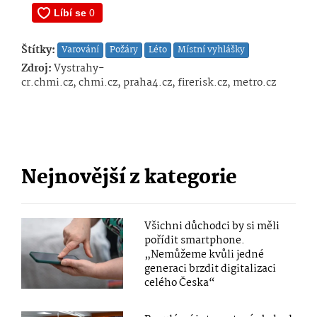
Štítky:
Varování
Požáry
Léto
Místní vyhlášky
Zdroj:
Vystrahy-
cr.chmi.cz, chmi.cz, praha4.cz, firerisk.cz, metro.cz
Nejnovější z kategorie
Všichni důchodci by si měli
pořídit smartphone.
„Nemůžeme kvůli jedné
generaci brzdit digitalizaci
celého Česka“