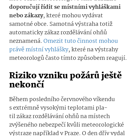
doporučují řídit se místními vyhláškami
nebo zákazy
, které mohou vydávat
samotné obce.
Samotná výstraha totiž
automaticky zákaz rozdělávání ohňů
neznamená
.
Omezit tuto činnost mohou
právě místní vyhlášky
, které na výstrahy
meteorologů často tímto způsobem reagují.
Riziko vzniku požárů ještě
nekončí
Během posledního červnového víkendu
s extrémně vysokými teplotami
pla­
ti
l
zákaz
roz­dělávání ohňů na místech
zvýšeného nebezpečí kvůli meteorologické
výstraze například v Praze.
O den dřív
vydal