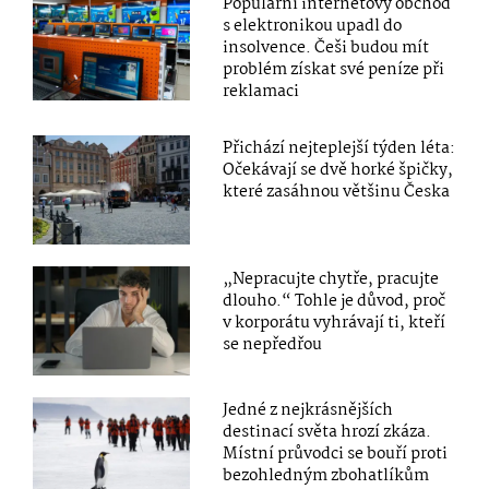
Populární internetový obchod
s elektronikou upadl do
insolvence. Češi budou mít
problém získat své peníze při
reklamaci
Přichází nejteplejší týden léta:
Očekávají se dvě horké špičky,
které zasáhnou většinu Česka
„Nepracujte chytře, pracujte
dlouho.“ Tohle je důvod, proč
v korporátu vyhrávají ti, kteří
se nepředřou
Jedné z nejkrásnějších
destinací světa hrozí zkáza.
Místní průvodci se bouří proti
bezohledným zbohatlíkům