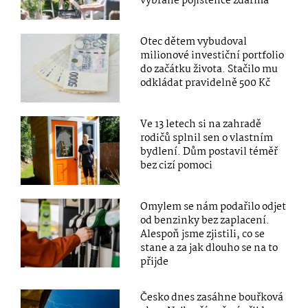
vybrané pojištěnce zdarma
Otec dětem vybudoval
milionové investiční portfolio
do začátku života. Stačilo mu
odkládat pravidelně 500 Kč
Ve 13 letech si na zahradě
rodičů splnil sen o vlastním
bydlení. Dům postavil téměř
bez cizí pomoci
Omylem se nám podařilo odjet
od benzinky bez zaplacení.
Alespoň jsme zjistili, co se
stane a za jak dlouho se na to
přijde
Česko dnes zasáhne bouřková