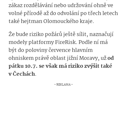
zákaz
rozdělá­vání
nebo udržování
ohně v
e
volné
přírodě až
do odvolání
po třech letech
také hejtman Olomouckého kraje.
Že bude riziko požárů ještě sílit, naznačují
modely
platformy
Fire­Risk
. Podle ní má
být
do poloviny července hlavním
ohniskem právě oblast jižní Moravy,
už
od
pátku 10.7. se
však
má
r­iziko
zvýšit také
v Čechách
.