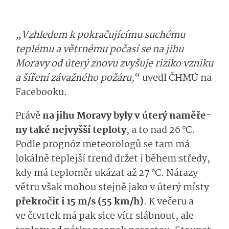
„
Vzhledem k pokračujícímu suchému
teplému a větrnému počasí se na jihu
Moravy od úterý znovu zvyšuje riziko vzniku
a šíření závažného požáru,
“
uvedl
ČHMÚ
na
Facebooku.
Právě
na jihu Moravy byly v
úterý
naměře­
ny
také
nejvyš­ší teploty
, a to nad 26 °C.
Podle prognóz meteorologů se tam má
lokálně
teplejší trend držet i během středy
,
kdy má teploměr ukázat až 27 °C.
Nárazy
větru
však
mohou stejně jako v úterý místy
překročit i
15 m/s (
55 km/h
)
.
K ve­čeru a
ve
čtvrtek má
pak
sice vítr slábnout, ale