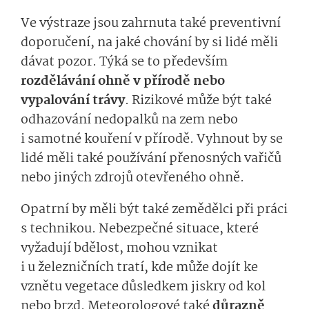
Ve výstraze jsou zahrnuta také preventivní
doporučení, na jaké chování by si lidé měli
dávat pozor. Týká se to předev
š
ím
rozdělávání ohně v přírodě nebo
vypalování trávy
.
Rizikové může být také
odhazování nedopalků na zem nebo
i samotné kouření v přírodě.
Vyhnout by se
lidé měli také používání přenosných vařičů
nebo jiných zdrojů otevřeného ohně.
Opatrn
í by měli být také zemědělci při práci
s
technikou
.
N
e­bezpečné situace
, které
vyžadují bdělost,
mohou vznikat
i u
železničních trat
í
, kde může dojít k
e
vznětu
vegetace důsledkem jiskry od kol
nebo brzd.
Meteorologové také
důrazně