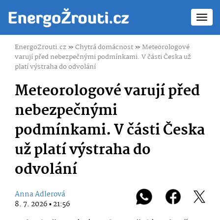
Toggl
navig
EnergoZrouti.cz
»
Chytrá domácnost
»
Meteorologové
varují před nebezpečnými podmínkami. V části Česka už
platí výstraha do odvolání
Meteorologové varují před
nebezpečnými
podmínkami. V části Česka
už platí výstraha do
odvolání
Anna Adlerová
8. 7. 2026 ▪ 21:56