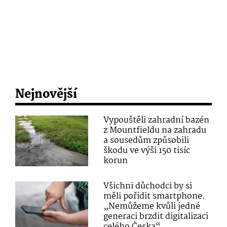
Nejnovější
Vypouštěli zahradní bazén
z Mountfieldu na zahradu
a sousedům způsobili
škodu ve výši 150 tisíc
korun
Všichni důchodci by si
měli pořídit smartphone.
„Nemůžeme kvůli jedné
generaci brzdit digitalizaci
celého Česka“