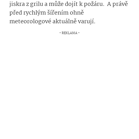
jiskra z grilu a
může dojít k požáru. A právě
před rychlým
š
ířením ohně
meteorologové
ak­tuálně
varují­.