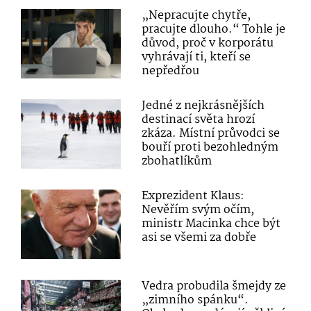
„Nepracujte chytře,
pracujte dlouho.“ Tohle je
důvod, proč v korporátu
vyhrávají ti, kteří se
nepředřou
Jedné z nejkrásnějších
destinací světa hrozí
zkáza. Místní průvodci se
bouří proti bezohledným
zbohatlíkům
Exprezident Klaus:
Nevěřím svým očím,
ministr Macinka chce být
asi se všemi za dobře
Vedra probudila šmejdy ze
„zimního spánku“.