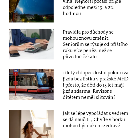
vlna. Nejhorší počasí přijde
odpoledne mezi 15. a 22.
hodinou
Pravidla pro důchody se
mohou znovu změnit.
Seniorům se rýsuje od příštího
roku více peněz, než se
původně čekalo
11letý chlapec dostal pokutu za
jízdu bez lístku v pražské MHD
i přesto, že děti do 15 let mají
jízdu zdarma. Revizor s
dítětem neměl slitování
Jak se lépe vypořádat s vedrem
se dá naučit: „Chvíle v horku
mohou být dokonce zdravé"