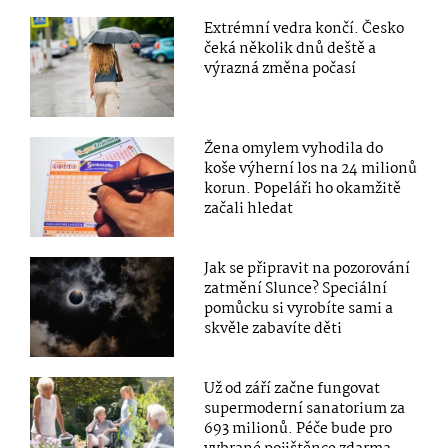
Extrémní vedra končí. Česko
čeká několik dnů deště a
výrazná změna počasí
Žena omylem vyhodila do
koše výherní los na 24 milionů
korun. Popeláři ho okamžitě
začali hledat
Jak se připravit na pozorování
zatmění Slunce? Speciální
pomůcku si vyrobíte sami a
skvěle zabavíte děti
Už od září začne fungovat
supermoderní sanatorium za
693 milionů. Péče bude pro