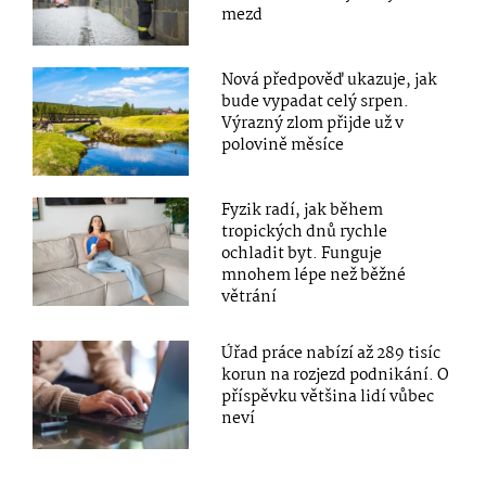
mezd
Nová předpověď ukazuje, jak
bude vypadat celý srpen.
Výrazný zlom přijde už v
polovině měsíce
Fyzik radí, jak během
tropických dnů rychle
ochladit byt. Funguje
mnohem lépe než běžné
větrání
Úřad práce nabízí až 289 tisíc
korun na rozjezd podnikání. O
příspěvku většina lidí vůbec
neví