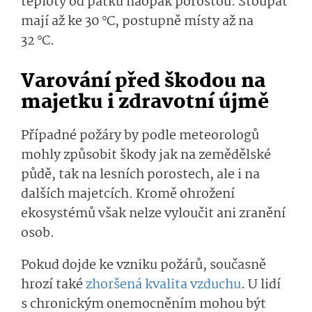
teploty od pátku naopak porostou. Stoupat
mají až ke 30 °C, postupně
místy
až na
32 °C.
Varování před škodou na
majetku i zdravotní újmě
Případné požáry by podle meteorologů
mohly způsobit škody jak na zemědělské
půdě, tak na lesních porostech, ale i na
dalších majetcích. Kromě ohro
žení
ekosystémů však nelze vyloučit ani zranění
osob.
Pokud dojde ke vzniku požárů, současně
hrozí také
zhoršená kvalita vzduchu
. U lidí
s chronickým onemocněním mohou být