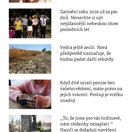
Zatmění roku 2026 už za pár
dnů: Nenechte si ujít
nejúžasnější nebeskou show
posledních let
Vedra ještě zesílí. Nová
předpověď naznačuje, že
budou padat další rekordy
Když dítě utratí peníze bez
vašeho vědomí, máte právo na
jejich vrácení. Postup je vcelku
snadný
„To, že jsme pro vás hrdinové,
nám složenky nezaplatí.“
Hasiči se dožadují navýšení