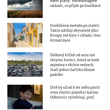
mění plány. Meteorologové
ukázali, co přijde po bouřkách
Osvědčená metoda po staletí:
Takto udržují obyvatelé jižní
Evropy své byty v chladu i bez
klimatizace
Dálkový klíček od auta má
skrytou funkci, která se hodí
zejména v těchto vedrech.
Stačí jedno tlačítko dlouze
podržet
Dítě by už od 8 let mělo platit
svou vlastní platební kartou.
Odborníci vysvětlují, proč