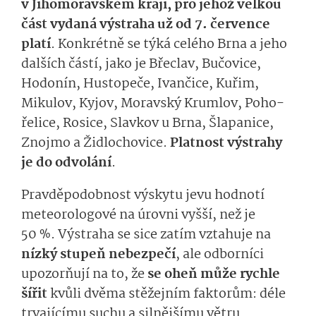
v Jihomoravském kraji, pro jehož velkou
část vydaná výstraha už od 7. července
platí
. Konkrétně se týká
celého Brna a jeho
dalších částí, jako je Břeclav, Bučovice,
Hodonín, Hustopeče, Ivančice, Kuřim,
Mikulov, Kyjov, Moravský Krumlov
,
Poho­
řelice, Rosice, Slavkov u Brna, Šlapanice,
Znojmo
a
Židlocho­vice
.
Platnost výstrahy
je do odvolání
.
Pravděpodobnost výskytu jevu hodnotí
meteorologové na úrovni vyšší, než je
50 %.
V
ýstraha
se sice
zatím
vzta­huje na
n
í
zký
stupeň nebezpečí
,
ale odborníci
upozorňují na to, že
se oheň může rychle
šířit
kvůli
dvěma stěžejním faktorům: déle
trvajícímu suchu a silnějšímu větru
.