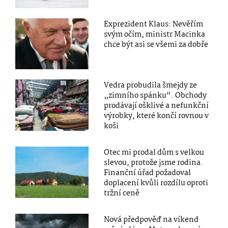
Exprezident Klaus: Nevěřím
svým očím, ministr Macinka
chce být asi se všemi za dobře
Vedra probudila šmejdy ze
„zimního spánku“. Obchody
prodávají ošklivé a nefunkční
výrobky, které končí rovnou v
koši
Otec mi prodal dům s velkou
slevou, protože jsme rodina.
Finanční úřad požadoval
doplacení kvůli rozdílu oproti
tržní ceně
Nová předpověď na víkend