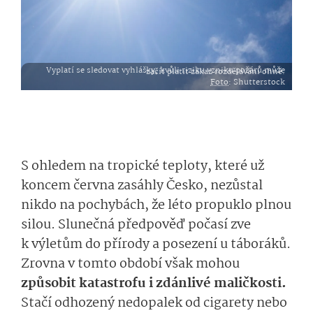
Vyplatí se sledovat vyhlášky, kvůli riziku vzniku požárů může začít platit zákaz rozdělávání ohně.
Foto
: Shutterstock
S ohledem na tropické teploty, které už
koncem června zasáhly Česko, nezůstal
nikdo na pochybách, že léto propuklo plnou
silou. Slunečná předpověď počasí zve
k výletům
do přírody
a
pose­zení u táborák
ů.
Zrovna v tomto období však mohou
způsobit katastrofu i zdánlivé maličkosti.
Stačí odhozený nedopalek od cigarety nebo