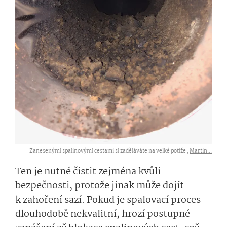
Zanesenými spalinovými cestami si zaděláváte na velké potíže ,
Martin...
Ten je nutné čistit zejména kvůli
bezpečnosti, protože jinak může dojít
k zahoření sazí. Pokud je spalovací proces
dlouhodobě nekvalitní, hrozí postupné