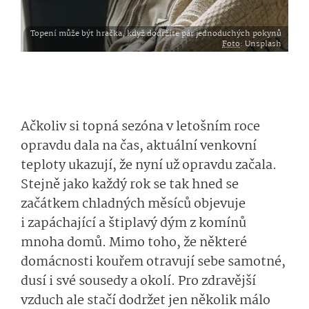
Topení může být hračka, když dodržíte pár jednoduchých pokynů
Foto
: Unsplash
Ačkoliv si topná sezóna v letošním roce
opravdu dala na čas, aktuální venkovní
teploty ukazují, že nyní už opravdu začala.
Stejně jako každý rok se tak hned se
začátkem chladných měsíců objevuje
i zapáchající a štiplavý dým z komínů
mnoha domů. Mimo toho, že některé
domácnosti kouřem otravují sebe samotné,
dusí i své sousedy a okolí. Pro zdravější
vzduch ale stačí dodržet jen několik málo