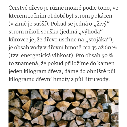
Čerstvé dřevo je různě mokré podle toho, ve
kterém ročním období byl strom pokácen
(v zimě je sušší). Pokud se jedná o „živý“
strom nikoli soušku (jediná „výhoda“
kůrovce je, že dřevo uschne na „stojáka“),
je obsah vody v dřevní hmotě cca 35 až 60 %
(tzv. energetická vlhkost). Pro obsah 50 %
to znamená, že pokud přiložíme do kamen
jeden kilogram dřeva, dáme do ohniště půl
kilogramu dřevní hmoty a půl litru vody.