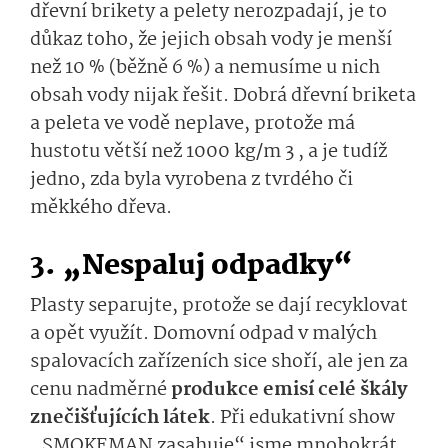
dřevní brikety a pelety nerozpadají, je to
důkaz toho, že jejich obsah vody je menší
než 10 % (běžně 6 %) a nemusíme u nich
obsah vody nijak řešit. Dobrá dřevní briketa
a peleta ve vodě neplave, protože má
hustotu větší než 1000 kg/m 3 , a je tudíž
jedno, zda byla vyrobena z tvrdého či
měkkého dřeva.
3. „Nespaluj odpadky“
Plasty separujte, protože se dají recyklovat
a opět využít. Domovní odpad v malých
spalovacích zařízeních sice shoří, ale jen za
cenu nadměrné
produkce emisí celé škály
znečišťujících látek
. Při edukativní show
„SMOKEMAN zasahuje“ jsme mnohokrát