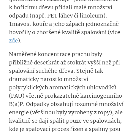
k hořícímu dřevu přidali malé množství
odpadu (např. PET láhev či linoleum).
Tmavost kouře a jeho zápach jednoznačně
hovořily o zhoršené kvalitě spalování (více
zde
).
Naměřené koncentrace prachu byly
přibližně desetkrát až stokrát vyšší než při
spalování suchého dřeva. Stejně tak
dramaticky narostlo množství
polycyklických aromatických uhlovodíků
(PAU) včetně prokazatelně karcinogenního
B(a)P. Odpadky obsahují rozumné množství
energie (většinou byly vyrobeny z ropy), ale
kvalitně se dají spálit pouze ve spalovnách,
kde je spalovací proces řízen a spaliny jsou