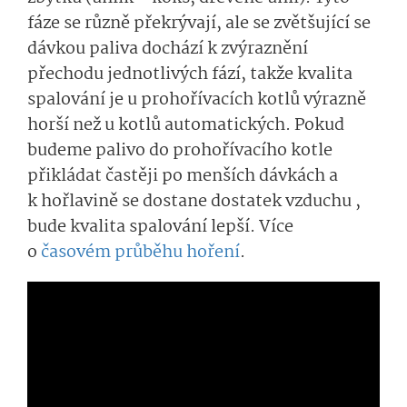
fáze se různě překrývají, ale se zvětšující se
dávkou paliva dochází k zvýraznění
přechodu jednotlivých fází, takže kvalita
spalování je u prohořívacích kotlů výrazně
horší než u kotlů automatických. Pokud
budeme palivo do prohořívacího kotle
přikládat častěji po menších dávkách a
k hořlavině se dostane dostatek vzduchu ,
bude kvalita spalování lepší. Více
o
časovém průběhu hoření
.