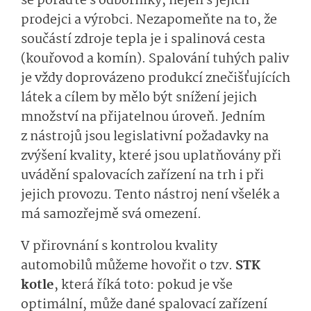
se poraďte s odborníky, nejen s jejich
prodejci a výrobci. Nezapomeňte na to, že
součástí zdroje tepla je i spalinová cesta
(kouřovod a komín). Spalování tuhých paliv
je vždy doprovázeno produkcí znečišťujících
látek a cílem by mělo být snížení jejich
množství na přijatelnou úroveň. Jedním
z nástrojů jsou legislativní požadavky na
zvýšení kvality, které jsou uplatňovány při
uvádění spalovacích zařízení na trh i při
jejich provozu. Tento nástroj není všelék a
má samozřejmě svá omezení.
V přirovnání s kontrolou kvality
automobilů můžeme hovořit o tzv.
STK
kotle
, která říká toto: pokud je vše
optimální, může dané spalovací zařízení