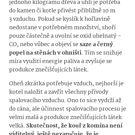
jednoho kilogramu dřeva a uhlí je potřeba
do kamen či kotle přivést přibližně 10 m
3 vzduchu. Pokud se kyslík k hořlavině
nedostane v potřebném množství, shoří
pouze částečně a uvolní se oxid uhelnatý –
CO, nebo vůbec a objeví se
saze a černý
popel na stěnách v ohništi
. Tím se snižuje
míra využití energie paliva a zvyšuje se
produkce znečišťujících lá­tek.
Oheň zkrátka potřebuje vzduch, nejhorší je
kotel naložit a zavřít všechny přívody
spalovacího vzduchu. Ono to sice vydrží až
do rána, ale účinnost spalovacího procesu je
velmi malá a produkce znečišťujících látek
velká.
Skutečnost, že kouř z komína není
viditelný, ještě nezaručuje, že je