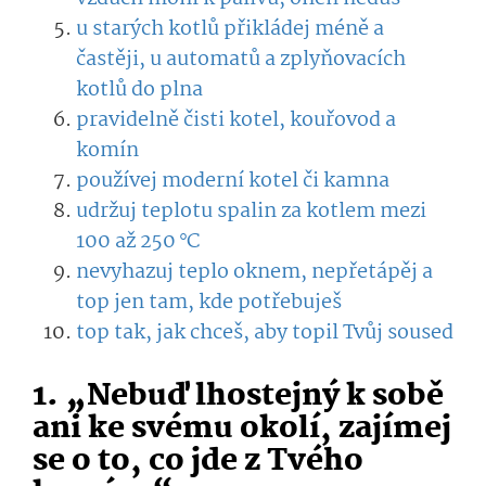
u starých kotlů přikládej méně a
častěji, u automatů a zplyňovacích
kotlů do plna
pravidelně čisti kotel, kouřovod a
komín
používej moderní kotel či kamna
udržuj teplotu spalin za kotlem mezi
100 až 250 °C
nevyhazuj teplo oknem, nepřetápěj a
top jen tam, kde potřebuješ
top tak, jak chceš, aby topil Tvůj soused
1. „Nebuď lhostejný k sobě
ani ke svému okolí, zajímej
se o to, co jde z Tvého