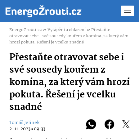
Toggl
navig
EnergoZrouti.cz
»
Vytápění a chlazení
»
Přestaňte
otravovat sebe i své sousedy kouřem z komína, za který vám
hrozí pokuta. Řešení je vcelku snadné
Přestaňte otravovat sebe i
své sousedy kouřem z
komína, za který vám hrozí
pokuta. Řešení je vcelku
snadné
Tomáš Jelínek
2. 11. 2023 ▪ 09:33