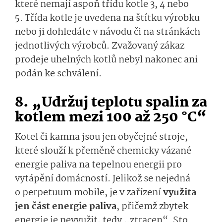
které nemají aspoň třídu kotle 3, 4 nebo
5. Třída kotle je uvedena na štítku výrobku
nebo ji dohledáte v návodu či na stránkách
jednotlivých výrobců. Zvažovaný zákaz
prodeje uhelných kotlů nebyl nakonec ani
podán ke schválení.
8. „Udržuj teplotu spalin za
kotlem mezi 100 až 250 °C“
Kotel či kamna jsou jen obyčejné stroje,
které slouží k přeměně chemicky vázané
energie paliva na tepelnou energii pro
vytápění domácností. Jelikož se nejedná
o perpetuum mobile, je v zařízení
využita
jen část energie paliva
, přičemž zbytek
energie je nevyužit, tedy „ztracen“. Sto