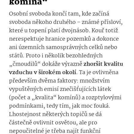
komína“
Osobní svoboda končí tam, kde začíná
svoboda někoho druhého – známé přísloví,
které u topení platí dvojnásob. Kouř totiž
nerespektuje hranice pozemků a dokonce
ani územních samosprávných celků nebo
států. Proto i několik bezohledných
„čmoudilů“ dokáže výrazně
zhoršit kvalitu
vzduchu v širokém okolí
. Ta je ovlivněna
především dvěma faktory: množstvím
vypuštěných emisí znečišťujících látek
(počet a „kvalita“ komínů) a rozptylovými
podmínkami, tedy tím, jak moc fouká.
Lhostejnost některých topičů se dá
částečně ovlivnit osvětou, ale pro
nepoučitelné je třeba najít funkční