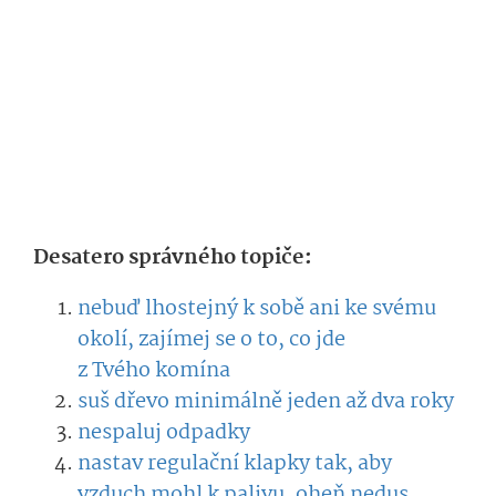
Desatero správného topiče:
nebuď lhostejný k sobě ani ke svému
okolí, zajímej se o to, co jde
z Tvého komína
suš dřevo minimálně jeden až dva roky
nespaluj odpadky
nastav regulační klapky tak, aby
vzduch mohl k palivu, oheň nedus