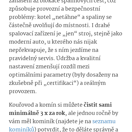
zanášení až blokace spalinových cest, což
způsobuje provozní a bezpečnostní
problémy: kotel „netáhne“ a spaliny se
částečně uvolňují do místnosti. I drahé
spalovací zařízení je „jen“ stroj, stejně jako
moderní auto, u kterého nás nijak
nepřekvapuje, že s ním jezdíme na
pravidelný servis. Údržba a kvalitní
nastavení zmenšují rozdíl mezi
optimálními parametry (byly dosaženy na
zkušebně při „certifikaci“) a reálným
provozem.
Kouřovod a komín si můžete
čistit sami
minimálně 3 x za rok
, ale jednou ročně by
vám měl kominík (najdete je na
seznamu
kominíků
) potvrdit, že to děláte správně a