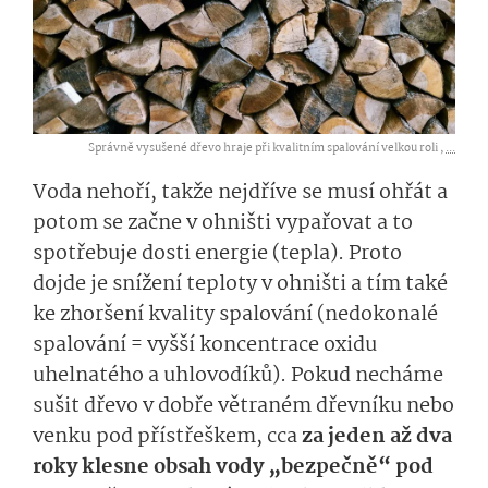
Správně vysušené dřevo hraje při kvalitním spalování velkou roli ,
...
Voda nehoří, takže nejdříve se musí ohřát a
potom se začne v ohništi vypařovat a to
spotřebuje dosti energie (tepla). Proto
dojde je snížení teploty v ohništi a tím také
ke zhoršení kvality spalování (nedokonalé
spalování = vyšší koncentrace oxidu
uhelnatého a uhlovodíků). Pokud necháme
sušit dřevo v dobře větraném dřevníku nebo
venku pod přístřeškem, cca
za jeden až dva
roky klesne obsah vody „bezpečně“ pod