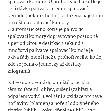
spalovací komoře. U prohořívacího kotle je
celá dávka paliva pro jednu spalovací
periodu (několik hodin) přiložena najednou
na rošt do spalovací komory.
U automatického kotle je palivo do
spalovací komory dopravováno postupně
s periodicitou v desítkách sekund a
množství paliva ve spalovací komoře je
o dva řády menší než u prohořívacího kotle,
kde se jedná o jednotky až desítky
kilogramů.
Palivo dopravené do ohniště prochází
těmito fázemi: ohřev, sušení (zahřátí a
odpaření vody), uvolnění a oxidace prchavé
hořlaviny (plamen) a hoření odplyněného
zbytku (uhlík – koks, dřevěné uhlí). Tyto