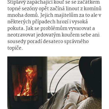
Štiplavý zapáchající kouř se se začátkem
topné sezóny opět začíná linout z komínů
mnoha domů. Jejich majitelům za to ale v
některých případech hrozí i vysoká
pokuta. Jak se problémům vyvarovat a
neotravovat jedovatým kouřem sebe ani
sousedy poradí desatero správného
topiče.