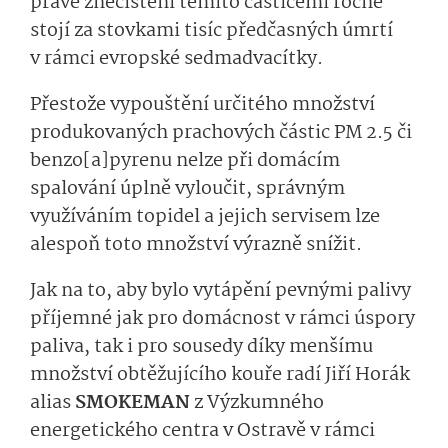
právě znečištění těmito částicemi ročně
stojí za stovkami tisíc předčasných úmrtí
v rámci evropské sedmadvacítky.
Přestože vypouštění určitého množství
produkovaných prachových částic PM 2.5 či
benzo[a]pyrenu nelze při domácím
spalování úplně vyloučit, správným
využíváním topidel a jejich servisem lze
alespoň toto množství výrazně snížit.
Jak na to, aby bylo vytápění pevnými palivy
příjemné jak pro domácnost v rámci úspory
paliva, tak i pro sousedy díky menšímu
množství obtěžujícího kouře radí Jiří Horák
alias
SMOKEMAN
z Výzkumného
energetického centra v Ostravě v rámci