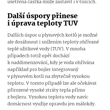
ušetřená částka může zastavit i v tisících.
Další úspory přinese
i úprava teploty TUV
Dalších úspor u plynových kotlů je možné
ale dosáhnout i snížením teploty ohřívané
teplé užitkové vody (TUV). V mnoha
případech totiž opět dochází
k naddimenzování, kdy je voda ohřívána
například pro bojler integrovaný
v plynovém kotli na zbytečně vysokou
teplotu. V tomto případě lze ale očekávat
přirozené vysoké ztráty tepla přímo
z bojleru. Vysokou teplotu vody navíc
domácnost využije opravdu jen málokdy.