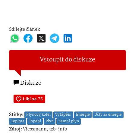
Sdílejte článek
Vstoupit do diskuze
Diskuze
Štítky:
Plynový kotel
Vytápění
Energie
Účty za energie
Teplota
Topení
Plyn
Zemní plyn
Zdroj:
Viessmann, tzb-info