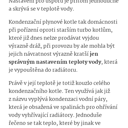
Nastavení pro úsporu je přitom jednoduché
a skrývá se v teplotě vody.
Kondenzační plynové kotle tak domácnosti
při pořízení oproti starším turbo kotlům,
které již dnes nelze prodávat vyjdou
výrazně dráž, při provozu by ale mohla být
jejich návratnost výrazně kratší
jen
správným nastavením teploty vody
, která
je vypouštěna do radiátoru.
Právě v její teplotě je totiž kouzlo celého
kondenzačního kotle. Ten využívá jak již
z názvu vyplývá kondenzaci vodní páry,
která je obsažená ve spalinách pro ohřívání
vody vyhřívající radiátory. Jednoduše
řečeno se tak teplo, které by jinak ve