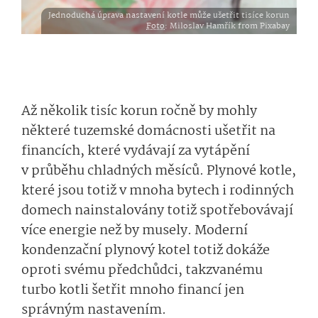
Jednoduchá úprava nastavení kotle může ušetřit tisíce korun
Foto
: Miloslav Hamřík from Pixabay
Až několik tisíc korun ročně by mohly
některé tuzemské domácnosti ušetřit na
financích, které vydávají za vytápění
v průběhu chladných měsíců. Plynové kotle,
které jsou totiž v mnoha bytech i rodinných
domech nainstalovány totiž spotřebovávají
více energie než by musely. Moderní
kondenzační plynový kotel totiž dokáže
oproti svému předchůdci, takzvanému
turbo kotli šetřit mnoho financí jen
správným nastavením.