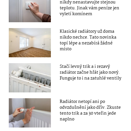
nikdy nenastavujte stejnou
teplotu. Jinak vám peníze jen
vyletí komínem
Klasické radiátory už doma
nikdo nechce. Tato novinka
topí lépe a nezabírá žádné
místo
Stačí levný trik a i rezavý
radiátor začne hřát jako nový.
Funguje to i na zatuhlé ventily
Radiátor netopí ani po
odvzdušnění jako dřív. Zkuste
tento trik a za 30 vteřin jede
naplno