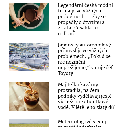
Legendární česká módní
firma je ve vážných
problémech. Tržby se
propadly o čtvrtinu a
ztráta přesáhla 100
milionů
Japonský automobilový
průmysl je ve vážných
problémech. „Pokud se
nic nezmění,
nepřežijeme,“ varuje šéf
Toyoty
Majitelka kavárny
prozradila, na čem
podniky vydělávají ještě
víc než na kohoutkové
vodě. V létě je to zlatý důl
Meteorologové sledují