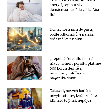
Češi se dál obávají drahých
energií, teplotu si v
domácnosti snížila velká část
lidí
Domácnosti míří do pasti,
podle odborníků je naláká
dočasně levný plyn
„Tepelné čerpadlo jsem si
nikdy neměla pořídit, platíme
600 korun denně a
mrzneme,” stěžuje si
majitelka domu
Zákaz plynových kotlů je
nevyhnutelný, kvůli změně
klimatu to jinak nepůjde