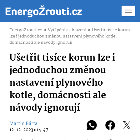
Toggl
navig
EnergoZrouti.cz
»
Vytápění a chlazení
»
Ušetřit tisíce korun
lze i jednoduchou změnou nastavení plynového kotle,
domácnosti ale návody ignorují
Ušetřit tisíce korun lze i
jednoduchou změnou
nastavení plynového
kotle, domácnosti ale
návody ignorují
Martin Bárta
12. 12. 2023 ▪ 14:47