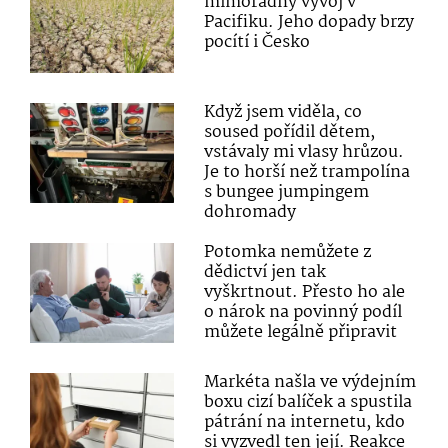
mimořádný vývoj v
Pacifiku. Jeho dopady brzy
pocítí i Česko
Když jsem viděla, co
soused pořídil dětem,
vstávaly mi vlasy hrůzou.
Je to horší než trampolína
s bungee jumpingem
dohromady
Potomka nemůžete z
dědictví jen tak
vyškrtnout. Přesto ho ale
o nárok na povinný podíl
můžete legálně připravit
Markéta našla ve výdejním
boxu cizí balíček a spustila
pátrání na internetu, kdo
si vyzvedl ten její. Reakce