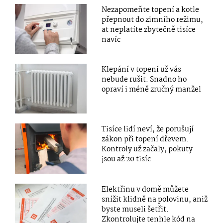
Nezapomeňte topení a kotle
přepnout do zimního režimu,
at neplatíte zbytečně tisíce
navíc
Klepání v topení už vás
nebude rušit. Snadno ho
opraví i méně zručný manžel
Tisíce lidí neví, že porušují
zákon při topení dřevem.
Kontroly už začaly, pokuty
jsou až 20 tisíc
Elektřinu v domě můžete
snížit klidně na polovinu, aniž
byste museli šetřit.
Zkontrolujte tenhle kód na