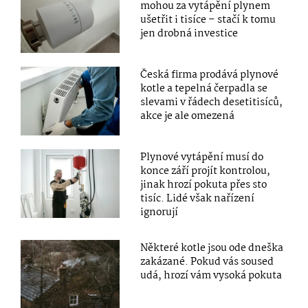
mohou za vytápění plynem
ušetřit i tisíce – stačí k tomu
jen drobná investice
Česká firma prodává plynové
kotle a tepelná čerpadla se
slevami v řádech desetitisíců,
akce je ale omezená
Plynové vytápění musí do
konce září projít kontrolou,
jinak hrozí pokuta přes sto
tisíc. Lidé však nařízení
ignorují
Některé kotle jsou ode dneška
zakázané. Pokud vás soused
udá, hrozí vám vysoká pokuta