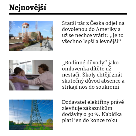
Nejnovější
Starší pár z Česka odjel na
dovolenou do Ameriky a
už se nechce vrátit: „Je to
všechno lepší a levnější“
„Rodinné důvody“ jako
omluvenka dítěte už
nestačí. Školy chtějí znát
skutečný důvod absence a
strkají nos do soukromí
Dodavatel elektřiny právě
zlevňuje zákazníkům
dodávky o 30 %. Nabídka
platí jen do konce roku