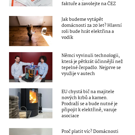
faktuře a zavolejte na ČEZ
Jak budeme vytápět
domácnosti za 20 let? Hlavní
roli bude hrát elektřina a
vodík
Němci vyvinuli technologii,
která je pětkrát účinnější než
tepelné čerpadlo. Nejprve se
využije v autech
EU chystá bič na majitele
nových krbů a kamen.
Prodraží se a bude nutné je
připojit k elektřině, varuje
asociace
Proč platit víc? Domácnosti