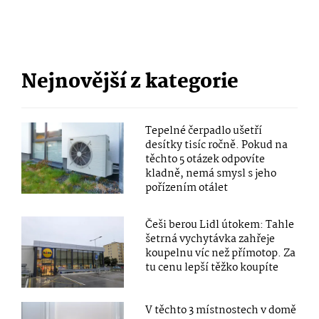
Nejnovější z kategorie
Tepelné čerpadlo ušetří
desítky tisíc ročně. Pokud na
těchto 5 otázek odpovíte
kladně, nemá smysl s jeho
pořízením otálet
Češi berou Lidl útokem: Tahle
šetrná vychytávka zahřeje
koupelnu víc než přímotop. Za
tu cenu lepší těžko koupíte
V těchto 3 místnostech v domě