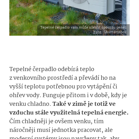
Tepelné čerpadlo vám může ušetřit spoustu peněz
Foto
: Shutterstock
Tepelné čerpadlo odebírá teplo
z venkovního prostředí a převádí ho na
vyšší teplotu potřebnou pro vytápění či
ohřev vody. Funguje přitom i v době, kdy je
venku chladno.
Také v zimě je totiž ve
vzduchu stále využitelná tepelná energie.
Čím chladněji je ovšem venku, tím
náročněji musí jednotka pracovat, ale