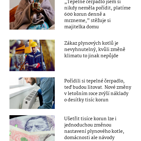
„Tepelné čerpadlo jsem si
nikdy neměla pořídit, platíme
600 korun denně a
mrzneme,” stěžuje si
majitelka domu
Zákaz plynových kotlů je
nevyhnutelný, kvůli změně
klimatu to jinak nepůjde
Pořídili si tepelné čerpadlo,
teď budou litovat. Nové změny
v letošním roce zvýší náklady
o desítky tisíc korun
Ušetřit tisíce korun lze i
jednoduchou změnou
nastavení plynového kotle,
domácnosti ale návody