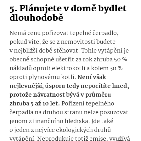
5. Plánujete v domě bydlet
dlouhodobě
Nemá cenu pořizovat tepelné čerpadlo,
pokud víte, že se z nemovitosti budete
v nejbližší době stěhovat. Tohle vytápění je
obecně schopné ušetřit za rok zhruba 50 %
nákladů oproti elektrokotli a kolem 30 %
oproti plynovému kotli.
Není však
nejlevnější, úsporu tedy nepocítíte hned,
protože návratnost bývá v průměru
zhruba 5 až 10 let.
Pořízení tepelného
čerpadla na druhou stranu nelze posuzovat
jenom z finančního hlediska. Jde také
o jeden z nejvíce ekologických druhů
vytápění. Neprodukuje totiž emise, využívá