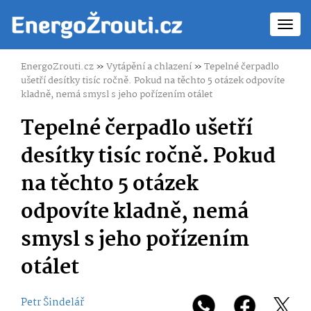
Toggl
navig
EnergoZrouti.cz
»
Vytápění a chlazení
»
Tepelné čerpadlo
ušetří desítky tisíc ročně. Pokud na těchto 5 otázek odpovíte
kladně, nemá smysl s jeho pořízením otálet
Tepelné čerpadlo ušetří
desítky tisíc ročně. Pokud
na těchto 5 otázek
odpovíte kladně, nemá
smysl s jeho pořízením
otálet
Petr Šindelář