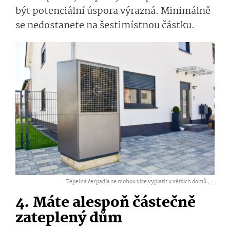
být potenciální úspora výrazná. Minimálně
se nedostanete na šestimístnou částku.
Tepelná čerpadla se mohou více vyplatit u větších domů ,
...
4. Máte alespoň částečně
zateplený dům