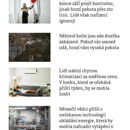
konce září projít kontrolou,
jinak hrozí pokuta přes sto
tisíc. Lidé však nařízení
ignorují
Některé kotle jsou ode dneška
zakázané. Pokud vás soused
udá, hrozí vám vysoká pokuta
Lidl nabízí chytrou
klimatizaci za směšnou cenu.
V horku, které se očekává
příští týden, by se mohla
hodit
Němečtí vědci přišli s
nečekanou technologií
ukládání energie, která by
mohla nahradit vytápění v