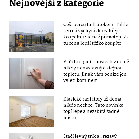
Nejnovější z kategorie
Češi berou Lidl útokem: Tahle
šetrná vychytávka zahřeje
koupelnu víc než přímotop. Za
tu cenu lepší těžko koupíte
V těchto 3 místnostech v domě
nikdy nenastavujte stejnou
teplotu. Jinak vám peníze jen
vyletí komínem
Klasické radiátory už doma
nikdo nechce. Tato novinka
topí lépe a nezabírá žádné
místo
Stačí levný trik a i rezavý