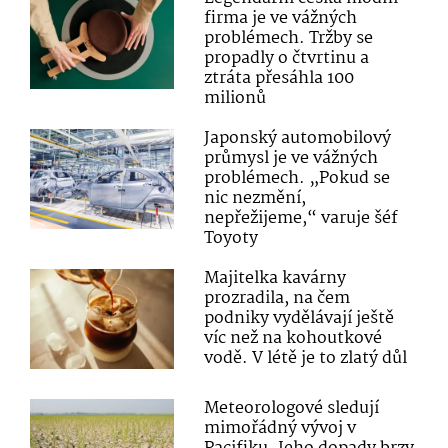
firma je ve vážných
problémech. Tržby se
propadly o čtvrtinu a
ztráta přesáhla 100
milionů
Japonský automobilový
průmysl je ve vážných
problémech. „Pokud se
nic nezmění,
nepřežijeme,“ varuje šéf
Toyoty
Majitelka kavárny
prozradila, na čem
podniky vydělávají ještě
víc než na kohoutkové
vodě. V létě je to zlatý důl
Meteorologové sledují
mimořádný vývoj v