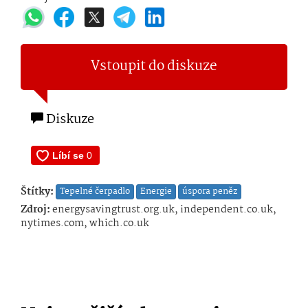
Vstoupit do diskuze
Diskuze
Štítky:
Tepelné čerpadlo
Energie
úspora peněz
Zdroj:
energysavingtrust.org.uk, independent.co.uk,
nytimes.com, which.co.uk