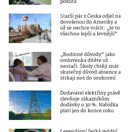
pokuta
Starší pár z Česka odjel na
dovolenou do Ameriky a
už se nechce vrátit: „Je to
všechno lepší a levnější“
„Rodinné důvody“ jako
omluvenka dítěte už
nestačí. Školy chtějí znát
skutečný důvod absence a
strkají nos do soukromí
Dodavatel elektřiny právě
zlevňuje zákazníkům
dodávky o 30 %. Nabídka
platí jen do konce roku
Legendární česká módní