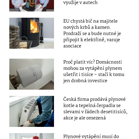
využije v autech
EU chystá bič na majitele
nových krbů a kamen.
Prodraží se a bude nutné je
připojit k elektřině, varuje
asociace
Proč platit víc? Domácnosti
mohou za vytápění plynem
ušetřit i tisíce – stačí k tomu
jen drobná investice
Česká firma prodává plynové
kotle a tepelná čerpadla se
slevami v řádech desetitisíců,
akce je ale omezená
Plynové vytápění musí do