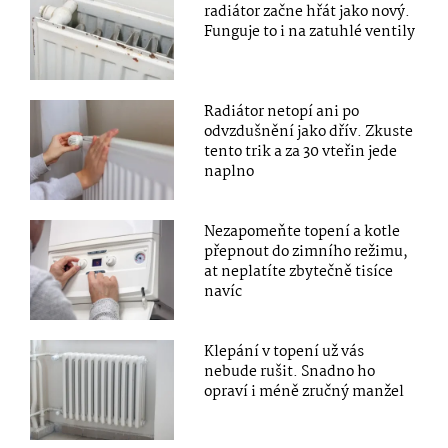
radiátor začne hřát jako nový.
Funguje to i na zatuhlé ventily
Radiátor netopí ani po
odvzdušnění jako dřív. Zkuste
tento trik a za 30 vteřin jede
naplno
Nezapomeňte topení a kotle
přepnout do zimního režimu,
at neplatíte zbytečně tisíce
navíc
Klepání v topení už vás
nebude rušit. Snadno ho
opraví i méně zručný manžel