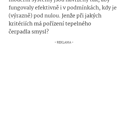
moderní systémy jsou navrženy tak, aby
fungovaly efektivně i v podmínkách, kdy je
(výrazně) pod nulou
. Jenže při jakých
kritériích má pořízení tepelného
čerpadla smysl?