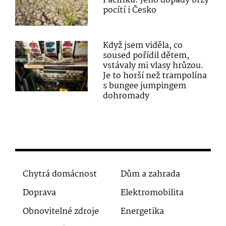
Pacifiku. Jeho dopady brzy
pocítí i Česko
Když jsem viděla, co
soused pořídil dětem,
vstávaly mi vlasy hrůzou.
Je to horší než trampolína
s bungee jumpingem
dohromady
Chytrá domácnost
Dům a zahrada
Doprava
Elektromobilita
Obnovitelné zdroje
Energetika