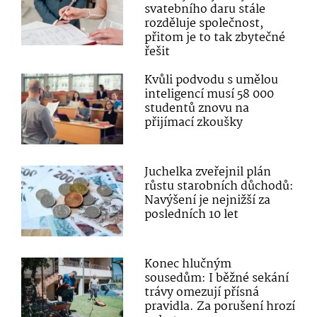
svatebního daru stále
rozděluje společnost,
přitom je to tak zbytečné
řešit
Kvůli podvodu s umělou
inteligencí musí 58 000
studentů znovu na
přijímací zkoušky
Juchelka zveřejnil plán
růstu starobních důchodů:
Navýšení je nejnižší za
posledních 10 let
Konec hlučným
sousedům: I běžné sekání
trávy omezují přísná
pravidla. Za porušení hrozí