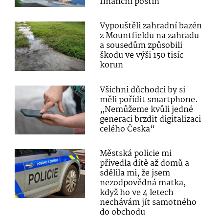
finanční postih
Vypouštěli zahradní bazén
z Mountfieldu na zahradu
a sousedům způsobili
škodu ve výši 150 tisíc
korun
Všichni důchodci by si
měli pořídit smartphone.
„Nemůžeme kvůli jedné
generaci brzdit digitalizaci
celého Česka“
Městská policie mi
přivedla dítě až domů a
sdělila mi, že jsem
nezodpovědná matka,
když ho ve 4 letech
nechávám jít samotného
do obchodu