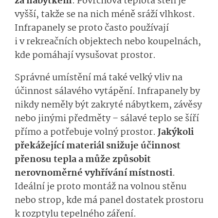
za nábytkem
. Povrchová teplota stěn je
vyšší, takže se na nich méně sráží vlhkost.
Infrapanely se proto často používají
i v rekreačních objektech nebo koupelnách,
kde pomáhají vysušovat prostor.
Správné umístění má také velký vliv na
účinnost sálavého vytápění. Infrapanely by
nikdy neměly být zakryté nábytkem, závěsy
nebo jinými předměty – sálavé teplo se šíří
přímo a potřebuje volný prostor.
Jakýkoli
překážející materiál snižuje účinnost
přenosu tepla a může způsobit
nerovnoměrné vyhřívání místnosti
.
Ideální je proto montáž na volnou stěnu
nebo strop, kde má panel dostatek prostoru
k rozptylu tepelného záření.