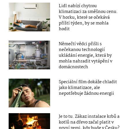
Lidl nabízí chytrou
klimatizaci za směšnou cenu.
V horku, které se očekává
příští týden, by se mohla
hodit
Němečtí vědci přišli s
nečekanou technologií
ukládání energie, která by
mohla nahradit vytápění v
domácnostech
Speciální film dokáže chladit
jako klimatizace, ale
nepotřebuje žádnou energii
Je to tu. Zákaz instalace krbů a
kotlů na dřevo začal platit v
první zemi, kdy bude v Česku?