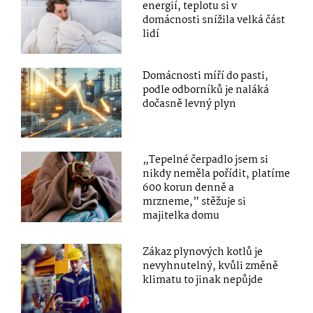
energií, teplotu si v
domácnosti snížila velká část
lidí
Domácnosti míří do pasti,
podle odborníků je naláká
dočasně levný plyn
„Tepelné čerpadlo jsem si
nikdy neměla pořídit, platíme
600 korun denně a
mrzneme,” stěžuje si
majitelka domu
Zákaz plynových kotlů je
nevyhnutelný, kvůli změně
klimatu to jinak nepůjde