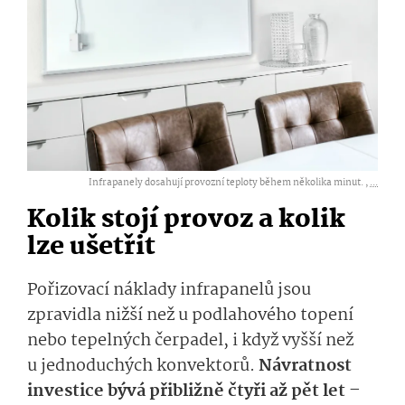
Infrapanely dosahují provozní teploty během několika minut. ,
...
Kolik stojí provoz a kolik
lze ušetřit
Pořizovací náklady infrapanelů jsou
zpravidla nižší než u podlahového topení
nebo tepelných čerpadel, i když vyšší než
u jednoduchých konvektorů.
Návratnost
investice bývá přibližně čtyři až pět let –