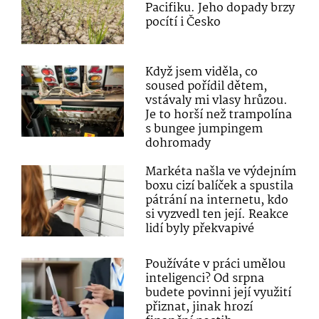
Pacifiku. Jeho dopady brzy
pocítí i Česko
Když jsem viděla, co
soused pořídil dětem,
vstávaly mi vlasy hrůzou.
Je to horší než trampolína
s bungee jumpingem
dohromady
Markéta našla ve výdejním
boxu cizí balíček a spustila
pátrání na internetu, kdo
si vyzvedl ten její. Reakce
lidí byly překvapivé
Používáte v práci umělou
inteligenci? Od srpna
budete povinni její využití
přiznat, jinak hrozí