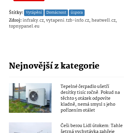
Štítky:
Vytápění
Domácnost
úspora
Zdroj:
infraky.cz, vytapeni.tzb-info.cz, heatwell.cz,
topnypanel.eu
Nejnovější z kategorie
Tepelné čerpadlo ušetří
desítky tisíc ročně. Pokud na
těchto 5 otázek odpovíte
kladně, nemá smysl s jeho
pořízením otálet
Češi berou Lidl útokem: Tahle
šetrná vychytávka zahřeje