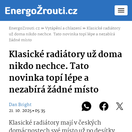
Toggl
navig
EnergoZrouti.cz
»
Vytápění a chlazení
»
Klasické radiátory
už doma nikdo nechce. Tato novinka topí lépe a nezabírá
žádné místo
Klasické radiátory už doma
nikdo nechce. Tato
novinka topí lépe a
nezabírá žádné místo
Dan Bright
21. 10. 2025 ▪ 05:35
Klasické radiátory mají v českých
domácnostech své místo už po desítky