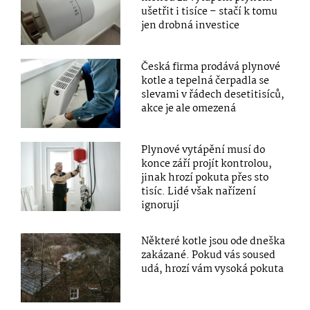
ušetřit i tisíce – stačí k tomu
jen drobná investice
Česká firma prodává plynové
kotle a tepelná čerpadla se
slevami v řádech desetitisíců,
akce je ale omezená
Plynové vytápění musí do
konce září projít kontrolou,
jinak hrozí pokuta přes sto
tisíc. Lidé však nařízení
ignorují
Některé kotle jsou ode dneška
zakázané. Pokud vás soused
udá, hrozí vám vysoká pokuta