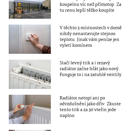
koupelnu víc než přímotop. Za
tu cenu lepší těžko koupíte
V těchto 3 místnostech v domě
nikdy nenastavujte stejnou
teplotu. Jinak vám peníze jen
vyletí komínem
Stačí levný trik a i rezavý
radiátor začne hřát jako nový.
Funguje to i na zatuhlé ventily
Radiátor netopí ani po
odvzdušnění jako dřív. Zkuste
tento trik a za 30 vteřin jede
naplno