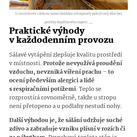
U novostaveb s dobrou izolací dokážou infrapanely pokrýt celý dům bez
potřeby doplňkového topení. ,
...
Praktické výhody
v každodenním provozu
Sálavé vytápění zlepšuje kvalitu prostředí
v místnosti.
Protože nevyužívá proudění
vzduchu, nevzniká víření prachu – to
ocení především alergici a lidé
s respiračními potížemi
. Teplo se
rozprostírá rovnoměrně, takže u stropu
není přetopeno a u podlahy nestudí nohy.
Další výhodou je, že sálání udržuje suché
zdivo a zabraňuje vzniku plísní v rozích či