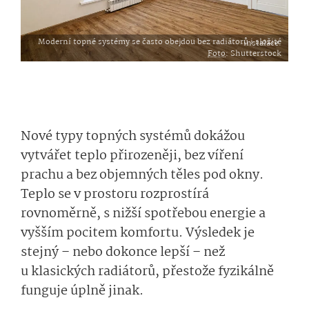
Moderní topné systémy se často obejdou bez radiátorů i složité instalace.
Foto
: Shutterstock
Nové typy topných systémů dokážou
vytvářet teplo přirozeněji, bez víření
prachu a bez objemných těles pod okny.
Teplo se v prostoru rozprostírá
rovnoměrně, s nižší spotřebou energie a
vyšším pocitem komfortu. Výsledek je
stejný – nebo dokonce lepší – než
u klasických radiátorů, přestože fyzikálně
funguje úplně jinak.