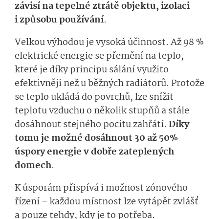
závisí na tepelné ztrátě objektu, izolaci
i způsobu používání
.
Velkou výhodou je vysoká účinnost. Až 98 %
elektrické energie se přemění na teplo,
které je díky principu sálání využito
efektivněji než u běžných radiátorů. Protože
se teplo ukládá do povrchů, lze snížit
teplotu vzduchu o několik stupňů a stále
dosáhnout stejného pocitu zahřátí.
Díky
tomu je možné dosáhnout 30 až 50%
úspory energie v dobře zateplených
domech
.
K úsporám přispívá i možnost zónového
řízení – každou místnost lze vytápět zvlášť
a pouze tehdy, kdy je to potřeba.