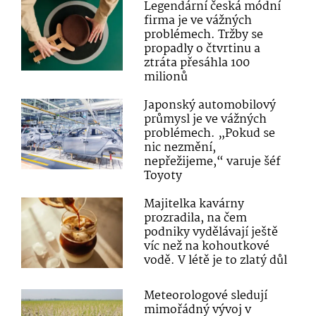
Legendární česká módní
firma je ve vážných
problémech. Tržby se
propadly o čtvrtinu a
ztráta přesáhla 100
milionů
Japonský automobilový
průmysl je ve vážných
problémech. „Pokud se
nic nezmění,
nepřežijeme,“ varuje šéf
Toyoty
Majitelka kavárny
prozradila, na čem
podniky vydělávají ještě
víc než na kohoutkové
vodě. V létě je to zlatý důl
Meteorologové sledují
mimořádný vývoj v