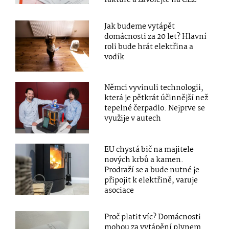
faktuře a zavolejte na ČEZ
Jak budeme vytápět
domácnosti za 20 let? Hlavní
roli bude hrát elektřina a
vodík
Němci vyvinuli technologii,
která je pětkrát účinnější než
tepelné čerpadlo. Nejprve se
využije v autech
EU chystá bič na majitele
nových krbů a kamen.
Prodraží se a bude nutné je
připojit k elektřině, varuje
asociace
Proč platit víc? Domácnosti
mohou za vytápění plynem