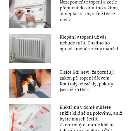
Nezapomeňte topení a kotle
přepnout do zimního režimu,
at neplatíte zbytečně tisíce
navíc
Klepání v topení už vás
nebude rušit. Snadno ho
opraví i méně zručný manžel
Tisíce lidí neví, že porušují
zákon při topení dřevem.
Kontroly už začaly, pokuty
jsou až 20 tisíc
Elektřinu v domě můžete
snížit klidně na polovinu, aniž
byste museli šetřit.
Zkontrolujte tenhle kód na