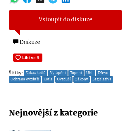
Vstoupit do diskuze
Diskuze
Štítky:
Zákaz kotlů
Vytápění
Topení
Uhlí
Dřevo
Ochrana ovzduší
Kotle
Ovzduší
Zákony
Legislativa
Nejnovější z kategorie