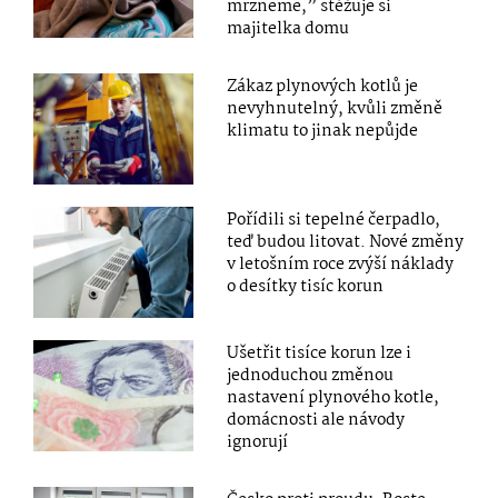
mrzneme,” stěžuje si
majitelka domu
Zákaz plynových kotlů je
nevyhnutelný, kvůli změně
klimatu to jinak nepůjde
Pořídili si tepelné čerpadlo,
teď budou litovat. Nové změny
v letošním roce zvýší náklady
o desítky tisíc korun
Ušetřit tisíce korun lze i
jednoduchou změnou
nastavení plynového kotle,
domácnosti ale návody
ignorují