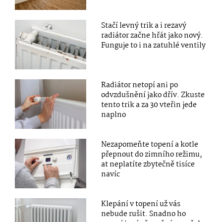
Stačí levný trik a i rezavý
radiátor začne hřát jako nový.
Funguje to i na zatuhlé ventily
Radiátor netopí ani po
odvzdušnění jako dřív. Zkuste
tento trik a za 30 vteřin jede
naplno
Nezapomeňte topení a kotle
přepnout do zimního režimu,
at neplatíte zbytečně tisíce
navíc
Klepání v topení už vás
nebude rušit. Snadno ho