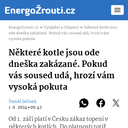
Toggl
navig
EnergoZrouti.cz
»
Vytápění a chlazení
»
Některé kotle jsou
ode dneška zakázané. Pokud vás soused udá, hrozí vám
vysoká pokuta
Některé kotle jsou ode
dneška zakázané. Pokud
vás soused udá, hrozí vám
vysoká pokuta
Tomáš Jelínek
1. 9. 2024 ▪ 09:42
Od 1. září platí v Česku zákaz topení v
některých kotlích. Do platnosti totiž