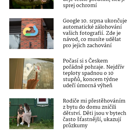
sprej ochromí
Google 10. srpna ukončuje
automatické zálohování
vašich fotografií. Zde je
návod, co musíte udělat
pro jejich zachování
Počasí si s Českem
pořádně pohraje. Nejdřív
teploty spadnou o 10
stupňů, koncem týdne
udeří úmorná výheň
Rodiče mi přestěhováním
z bytu do domu zničili
dětství. Děti jsou v bytech
často šťastnější, ukazují
průzkumy