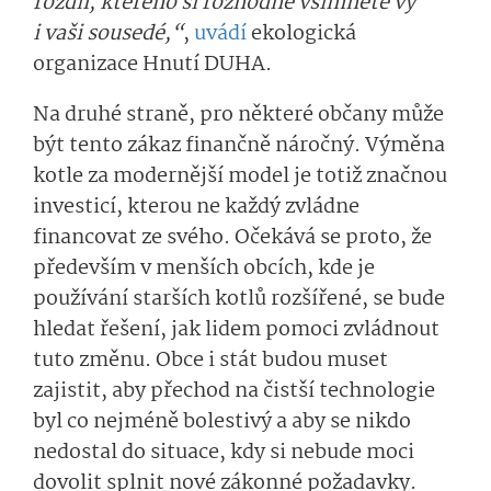
rozdíl, kterého si rozhodně všimnete vy
i vaši sousedé,“
,
uvádí
ekologická
organizace Hnutí DUHA.
Na druhé straně, pro některé občany může
být tento zákaz finančně náročný. Výměna
kotle za modernější model je totiž značnou
investicí, kterou ne každý zvládne
financovat ze svého. Očekává se proto, že
především v menších obcích, kde je
používání starších kotlů rozšířené, se bude
hledat řešení, jak lidem pomoci zvládnout
tuto změnu. Obce i stát budou muset
zajistit, aby přechod na čistší technologie
byl co nejméně bolestivý a aby se nikdo
nedostal do situace, kdy si nebude moci
dovolit splnit nové zákonné požadavky.