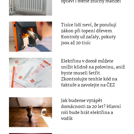
opraví i méně zručný manžel
Tisíce lidí neví, že porušují
zákon při topení dřevem.
Kontroly už začaly, pokuty
jsou až 20 tisíc
Elektřinu v domě můžete
snížit klidně na polovinu, aniž
byste museli šetřit.
Zkontrolujte tenhle kód na
faktuře a zavolejte na ČEZ
Jak budeme vytápět
domácnosti za 20 let? Hlavní
roli bude hrát elektřina a
vodík