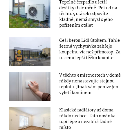
Tepelné čerpadlo ušetří
desítky tisíc ročně. Pokud na
těchto 5 otázek odpovíte
kladně, nemá smysl s jeho
pořízením otálet
Češi berou Lidl útokem: Tahle
šetrná vychytávka zahřeje
koupelnu víc než přímotop. Za
tu cenu lepší těžko koupíte
V těchto 3 místnostech v domě
nikdy nenastavujte stejnou
teplotu. Jinak vám peníze jen
vyletí komínem
Klasické radiátory už doma
nikdo nechce. Tato novinka
topí lépe a nezabírá žádné
místo