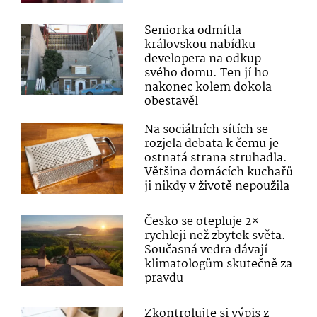
Seniorka odmítla
královskou nabídku
developera na odkup
svého domu. Ten jí ho
nakonec kolem dokola
obestavěl
Na sociálních sítích se
rozjela debata k čemu je
ostnatá strana struhadla.
Většina domácích kuchařů
ji nikdy v životě nepoužila
Česko se otepluje 2×
rychleji než zbytek světa.
Současná vedra dávají
klimatologům skutečně za
pravdu
Zkontrolujte si výpis z