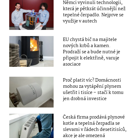
Němci vyvinuli technologii,
která je pětkrát účinnější než
tepelné čerpadlo. Nejprve se
využije v autech
EU chystá bič na majitele
nových krbů a kamen.
Prodraží se a bude nutné je
připojit k elektřině, varuje
asociace
Proč platit víc? Domácnosti
mohou za vytápění plynem
ušetřit i tisíce – stačí k tomu
jen drobná investice
Česká firma prodává plynové
kotle a tepelná čerpadla se
slevami v řádech desetitisíců,
akce je ale omezená