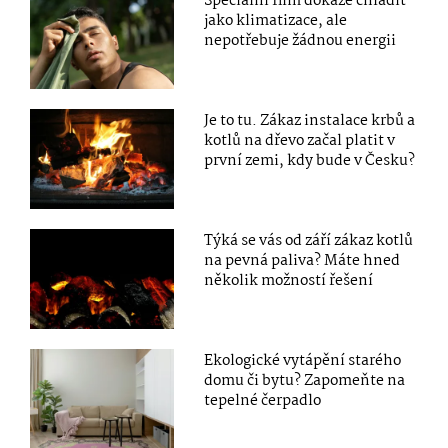
Speciální film dokáže chladit
jako klimatizace, ale
nepotřebuje žádnou energii
Je to tu. Zákaz instalace krbů a
kotlů na dřevo začal platit v
první zemi, kdy bude v Česku?
Týká se vás od září zákaz kotlů
na pevná paliva? Máte hned
několik možností řešení
Ekologické vytápění starého
domu či bytu? Zapomeňte na
tepelné čerpadlo