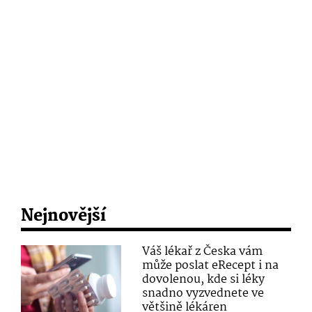
Nejnovější
Váš lékař z Česka vám
může poslat eRecept i na
dovolenou, kde si léky
snadno vyzvednete ve
většině lékáren