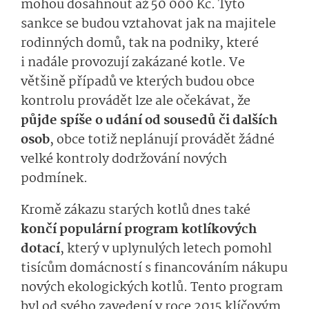
mohou dosáhnout až 50 000 Kč. Tyto
sankce se budou vztahovat jak na majitele
rodinných domů, tak na podniky, které
i nadále provozují zakázané kotle. Ve
většině případů ve kterých budou obce
kontrolu provádět lze ale očekávat, že
půjde spíše o udání od sousedů či dalších
osob
, obce totiž neplánují provádět žádné
velké kontroly dodržování nových
podmínek.
Kromě zákazu starých kotlů dnes také
končí populární program kotlíkových
dotací
, který v uplynulých letech pomohl
tisícům domácností s financováním nákupu
nových ekologických kotlů. Tento program
byl od svého zavedení v roce 2015 klíčovým