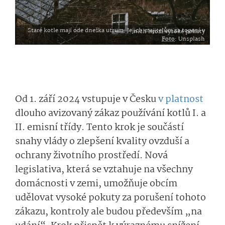
Staré kotle mají ode dneška utrum. Jejich majitelům za topení v nich hrozí vysoké pokuty
Foto
: Unsplash
Od 1. září 2024 vstupuje v Česku
v platnost
dlouho avizovaný zákaz používání kotlů I. a
II. emisní třídy. Tento krok je součástí
snahy vlády o zlepšení kvality ovzduší a
ochrany životního prostředí. Nová
legislativa, která se vztahuje na všechny
domácnosti v zemi, umožňuje obcím
udělovat vysoké pokuty za porušení tohoto
zákazu, kontroly ale budou především „na