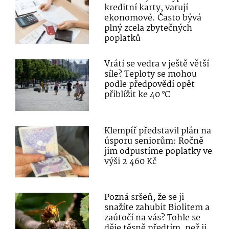
kreditní karty, varují
ekonomové. Často bývá
plný zcela zbytečných
poplatků
Vrátí se vedra v ještě větší
síle? Teploty se mohou
podle předpovědí opět
přiblížit ke 40 °C
Klempíř představil plán na
úsporu seniorům: Ročně
jim odpustíme poplatky ve
výši 2 460 Kč
Pozná sršeň, že se ji
snažíte zahubit Biolitem a
zaútočí na vás? Tohle se
děje těsně předtím, než ji