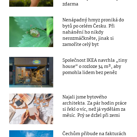
zdarma
Nenápadný hmyz proniká do
bytů po celém Česku. Při
nahánění ho nikdy
nerozmáčkněte, jinak si
zamoříte celý byt
Společnost IKEA navrhla „tiny
house“ o rozloze 34 m², aby
pomohla lidem bez peněz
Najali jsme bytového
architekta. Za pár hodin práce
si řekl o víc, než já vydělám za
měsíc. Prý se držel při zemi
Čechům přibude na fakturách