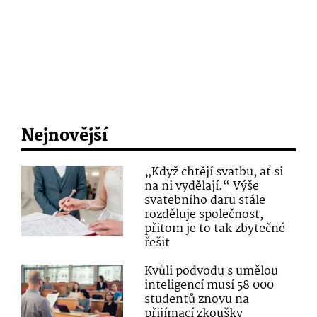
Nejnovější
„Když chtějí svatbu, ať si
na ni vydělají.“ Výše
svatebního daru stále
rozděluje společnost,
přitom je to tak zbytečné
řešit
Kvůli podvodu s umělou
inteligencí musí 58 000
studentů znovu na
přijímací zkoušky