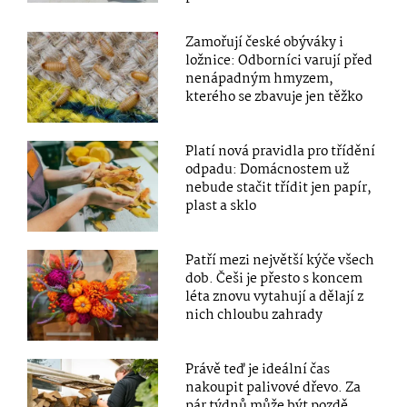
Zamořují české obýváky i
ložnice: Odborníci varují před
nenápadným hmyzem,
kterého se zbavuje jen těžko
Platí nová pravidla pro třídění
odpadu: Domácnostem už
nebude stačit třídit jen papír,
plast a sklo
Patří mezi největší kýče všech
dob. Češi je přesto s koncem
léta znovu vytahují a dělají z
nich chloubu zahrady
Právě teď je ideální čas
nakoupit palivové dřevo. Za
pár týdnů může být pozdě,