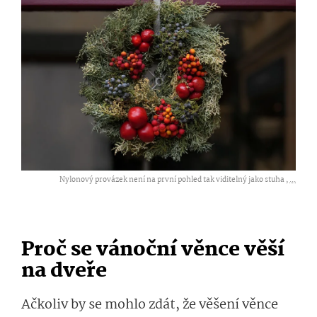
Nylonový provázek není na první pohled tak viditelný jako stuha ,
...
Proč se vánoční věnce věší
na dveře
Ačkoliv by se mohlo zdát, že věšení věnce