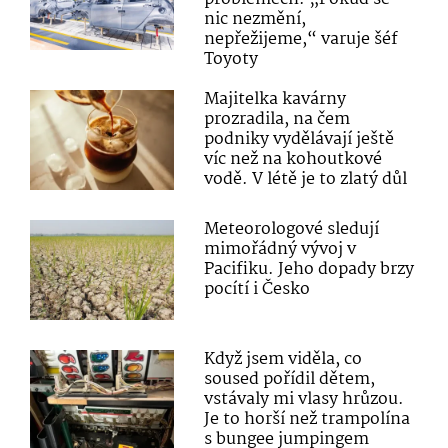
nic nezmění,
nepřežijeme,“ varuje šéf
Toyoty
Majitelka kavárny
prozradila, na čem
podniky vydělávají ještě
víc než na kohoutkové
vodě. V létě je to zlatý důl
Meteorologové sledují
mimořádný vývoj v
Pacifiku. Jeho dopady brzy
pocítí i Česko
Když jsem viděla, co
soused pořídil dětem,
vstávaly mi vlasy hrůzou.
Je to horší než trampolína
s bungee jumpingem