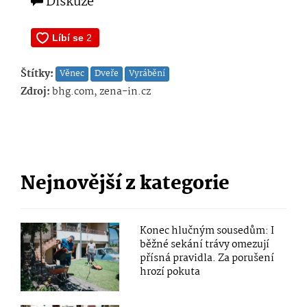
Diskuze
Štítky:
Věnec
Dveře
Vyrábění
Zdroj:
bhg.com, zena-in.cz
Nejnovější z kategorie
Konec hlučným sousedům: I
běžné sekání trávy omezují
přísná pravidla. Za porušení
hrozí pokuta