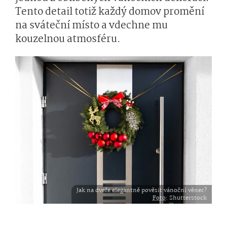
Tento detail totiž každý domov promění
na sváteční místo a vdechne mu
kouzelnou atmosféru.
Jak na dveře elegantně pověsit vánoční věnec?
Foto
: Shutterstock