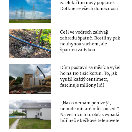
za elektřinu nový poplatek.
Dotkne se všech domácností
Češi ve vedrech zalévají
zahradu špatně. Rostliny pak
neuhynou suchem, ale
špatnou zálivkou
Dům postavil za měsíc a vyšel
ho na 110 tisíc korun. To, jak
využil každý centimetr,
fascinuje miliony lidí
„Na co nemám peníze já,
nebude mít ani můj soused.“
Na vesnicích to občas vypadá
hůř než v béčkové telenovele