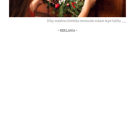
Díky malému hřebíku nemusíte nikam lepit háčky ,
...