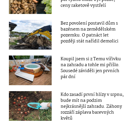
ceny raketově vystřelí
Bez povolení postavil dům s
bazénem na zemědělském
pozemku. O patnáct let
později stát nařídil demolici
Koupil jsem si z Temu vířivku
na zahradu a tohle mi přišlo.
Sousedé záviděli jen prvních
pár dní
Kdo zasadí první hlízy v srpnu,
bude mít na podzim
nejkrásnější zahradu. Záhony
rozzáří záplava barevných
květů