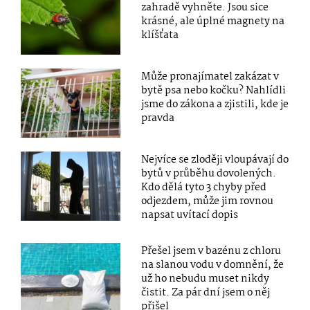
zahradě vyhněte. Jsou sice
krásné, ale úplné magnety na
klíšťata
Může pronajímatel zakázat v
bytě psa nebo kočku? Nahlídli
jsme do zákona a zjistili, kde je
pravda
Nejvíce se zloději vloupávají do
bytů v průběhu dovolených.
Kdo dělá tyto 3 chyby před
odjezdem, může jim rovnou
napsat uvítací dopis
Přešel jsem v bazénu z chloru
na slanou vodu v domnění, že
už ho nebudu muset nikdy
čistit. Za pár dní jsem o něj
přišel