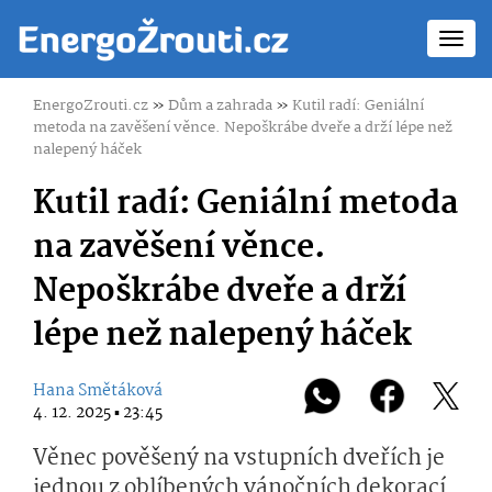
Toggl
navig
EnergoZrouti.cz
»
Dům a zahrada
»
Kutil radí: Geniální
metoda na zavěšení věnce. Nepoškrábe dveře a drží lépe než
nalepený háček
Kutil radí: Geniální metoda
na zavěšení věnce.
Nepoškrábe dveře a drží
lépe než nalepený háček
Hana Smětáková
4. 12. 2025 ▪ 23:45
Věnec pověšený na vstupních dveřích je
jednou z oblíbených vánočních dekorací.