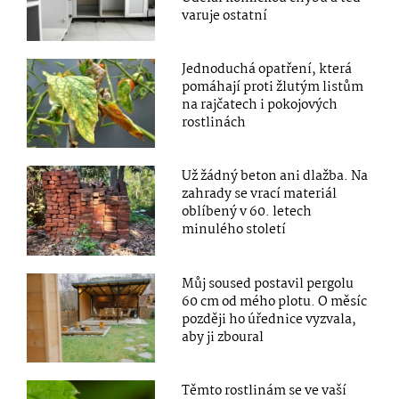
varuje ostatní
Jednoduchá opatření, která
pomáhají proti žlutým listům
na rajčatech i pokojových
rostlinách
Už žádný beton ani dlažba. Na
zahrady se vrací materiál
oblíbený v 60. letech
minulého století
Můj soused postavil pergolu
60 cm od mého plotu. O měsíc
později ho úřednice vyzvala,
aby ji zboural
Těmto rostlinám se ve vaší