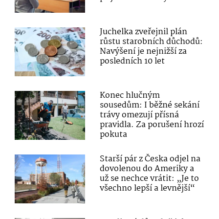
Juchelka zveřejnil plán
růstu starobních důchodů:
Navýšení je nejnižší za
posledních 10 let
Konec hlučným
sousedům: I běžné sekání
trávy omezují přísná
pravidla. Za porušení hrozí
pokuta
Starší pár z Česka odjel na
dovolenou do Ameriky a
už se nechce vrátit: „Je to
všechno lepší a levnější“