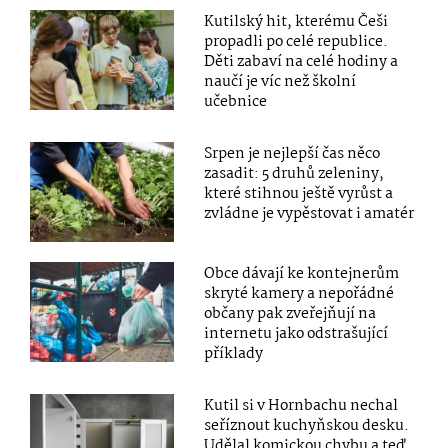
Kutilský hit, kterému Češi
propadli po celé republice.
Děti zabaví na celé hodiny a
naučí je víc než školní
učebnice
Srpen je nejlepší čas něco
zasadit: 5 druhů zeleniny,
které stihnou ještě vyrůst a
zvládne je vypěstovat i amatér
Obce dávají ke kontejnerům
skryté kamery a nepořádné
občany pak zveřejňují na
internetu jako odstrašující
příklady
Kutil si v Hornbachu nechal
seříznout kuchyňskou desku.
Udělal komickou chybu a teď