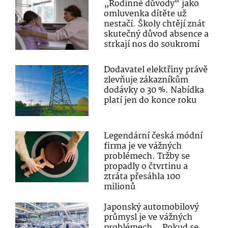
„Rodinné důvody“ jako
omluvenka dítěte už
nestačí. Školy chtějí znát
skutečný důvod absence a
strkají nos do soukromí
Dodavatel elektřiny právě
zlevňuje zákazníkům
dodávky o 30 %. Nabídka
platí jen do konce roku
Legendární česká módní
firma je ve vážných
problémech. Tržby se
propadly o čtvrtinu a
ztráta přesáhla 100
milionů
Japonský automobilový
průmysl je ve vážných
problémech. „Pokud se