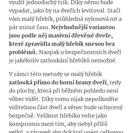
využít jednoduchý trik. Díky němu bude
vypadat, jako by na dveřích levitoval. Stačí
vám malý hřebík, průhledná nylonová nit a
pár minut času.
Nejvhodnější variantou
jsou podle něj masivní dřevěné dveře,
které zpravidla malý hřebík snesou bez
problémů.
Naopak u bezpečnostních dveří
je jakékoliv zatloukání hřebíků nemožné.
V rámci této metody se malý hřebík
zatlouká přímo do horní hrany dveří
, tedy
do plochy, která při běžném pohledu není
vůbec vidět. Díky tomu nijak nepoškodíte
viditelnou část dveří a věnec bude uchycený
bezpečně. Velikost hřebíku volte jako
kompromis mezi tím, aby nebyl příliš
velký, a zároveň aby dokázal unést celkovou