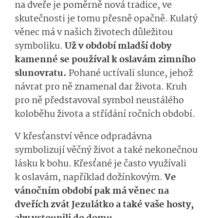
na dveře je poměrně nová tradice, ve
skutečnosti je tomu přesně opačně. Kulatý
věnec má v našich životech důležitou
symboliku.
Už v období mladší doby
kamenné se používal k oslavám zimního
slunovratu.
Pohané uctívali slunce, jehož
návrat pro ně znamenal dar života. Kruh
pro ně představoval symbol neustálého
koloběhu života a střídání ročních období.
V křesťanství věnce odpradávna
symbolizují věčný život a také nekonečnou
lásku k bohu. Křesťané je často využívali
k oslavám, například dožínkovým.
Ve
vánočním období pak má věnec na
dveřích zvát Jezulátko a také vaše hosty,