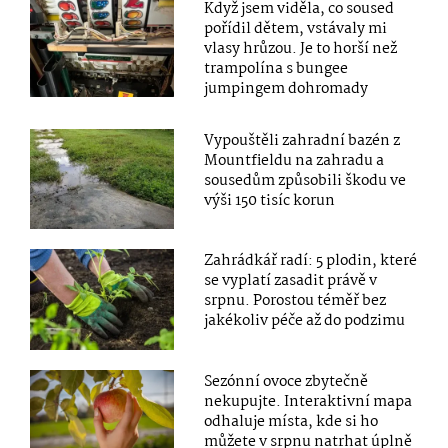
Když jsem viděla, co soused
pořídil dětem, vstávaly mi
vlasy hrůzou. Je to horší než
trampolína s bungee
jumpingem dohromady
Vypouštěli zahradní bazén z
Mountfieldu na zahradu a
sousedům způsobili škodu ve
výši 150 tisíc korun
Zahrádkář radí: 5 plodin, které
se vyplatí zasadit právě v
srpnu. Porostou téměř bez
jakékoliv péče až do podzimu
Sezónní ovoce zbytečně
nekupujte. Interaktivní mapa
odhaluje místa, kde si ho
můžete v srpnu natrhat úplně