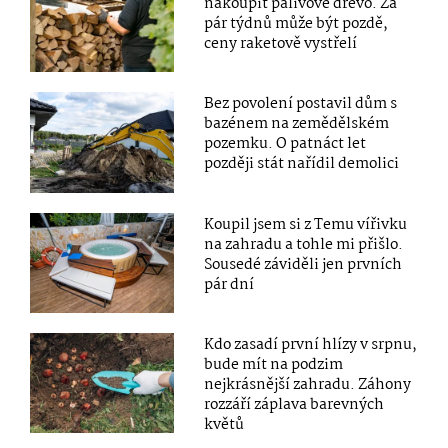
nakoupit palivové dřevo. Za
pár týdnů může být pozdě,
ceny raketově vystřelí
Bez povolení postavil dům s
bazénem na zemědělském
pozemku. O patnáct let
později stát nařídil demolici
Koupil jsem si z Temu vířivku
na zahradu a tohle mi přišlo.
Sousedé záviděli jen prvních
pár dní
Kdo zasadí první hlízy v srpnu,
bude mít na podzim
nejkrásnější zahradu. Záhony
rozzáří záplava barevných
květů