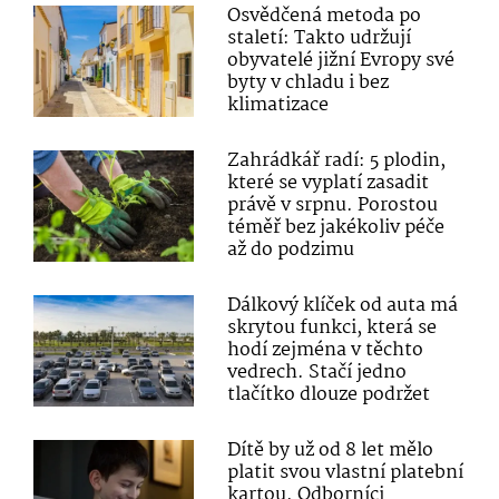
Osvědčená metoda po
staletí: Takto udržují
obyvatelé jižní Evropy své
byty v chladu i bez
klimatizace
Zahrádkář radí: 5 plodin,
které se vyplatí zasadit
právě v srpnu. Porostou
téměř bez jakékoliv péče
až do podzimu
Dálkový klíček od auta má
skrytou funkci, která se
hodí zejména v těchto
vedrech. Stačí jedno
tlačítko dlouze podržet
Dítě by už od 8 let mělo
platit svou vlastní platební
kartou. Odborníci