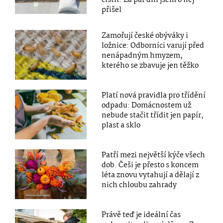
čistit. Za pár dní jsem o něj
přišel
Zamořují české obýváky i
ložnice: Odborníci varují před
nenápadným hmyzem,
kterého se zbavuje jen těžko
Platí nová pravidla pro třídění
odpadu: Domácnostem už
nebude stačit třídit jen papír,
plast a sklo
Patří mezi největší kýče všech
dob. Češi je přesto s koncem
léta znovu vytahují a dělají z
nich chloubu zahrady
Právě teď je ideální čas