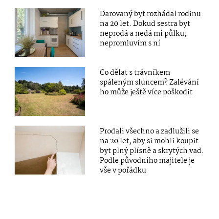
Darovaný byt rozhádal rodinu
na 20 let. Dokud sestra byt
neprodá a nedá mi půlku,
nepromluvím s ní
Co dělat s trávníkem
spáleným sluncem? Zalévání
ho může ještě více poškodit
Prodali všechno a zadlužili se
na 20 let, aby si mohli koupit
byt plný plísně a skrytých vad.
Podle původního majitele je
vše v pořádku