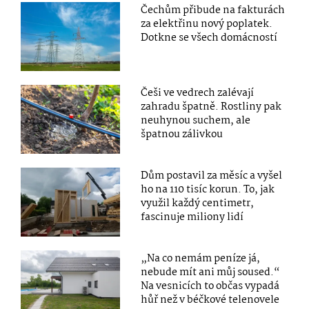
Čechům přibude na fakturách
za elektřinu nový poplatek.
Dotkne se všech domácností
Češi ve vedrech zalévají
zahradu špatně. Rostliny pak
neuhynou suchem, ale
špatnou zálivkou
Dům postavil za měsíc a vyšel
ho na 110 tisíc korun. To, jak
využil každý centimetr,
fascinuje miliony lidí
„Na co nemám peníze já,
nebude mít ani můj soused.“
Na vesnicích to občas vypadá
hůř než v béčkové telenovele