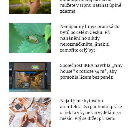
můžete v srpnu natrhat úplně
zdarma
Nenápadný hmyz proniká do
bytů po celém Česku. Při
nahánění ho nikdy
nerozmáčkněte, jinak si
zamoříte celý byt
Společnost IKEA navrhla „tiny
house“ o rozloze 34 m², aby
pomohla lidem bez peněz
Najali jsme bytového
architekta. Za pár hodin práce
si řekl o víc, než já vydělám za
měsíc. Prý se držel při zemi