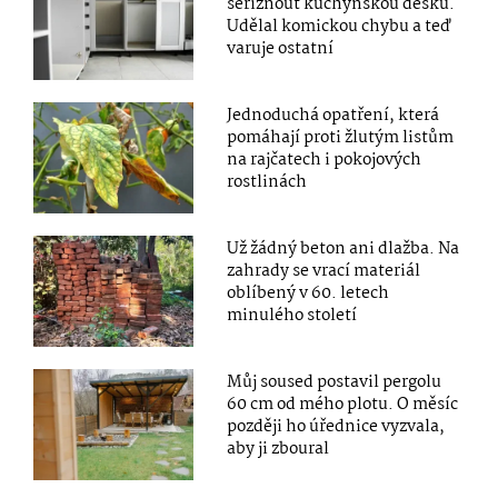
seříznout kuchyňskou desku.
Udělal komickou chybu a teď
varuje ostatní
Jednoduchá opatření, která
pomáhají proti žlutým listům
na rajčatech i pokojových
rostlinách
Už žádný beton ani dlažba. Na
zahrady se vrací materiál
oblíbený v 60. letech
minulého století
Můj soused postavil pergolu
60 cm od mého plotu. O měsíc
později ho úřednice vyzvala,
aby ji zboural