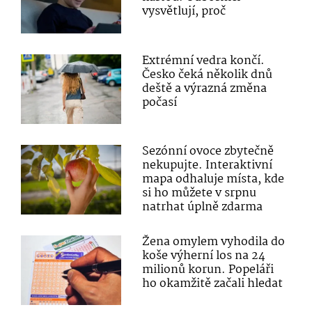
vysvětlují, proč
Extrémní vedra končí.
Česko čeká několik dnů
deště a výrazná změna
počasí
Sezónní ovoce zbytečně
nekupujte. Interaktivní
mapa odhaluje místa, kde
si ho můžete v srpnu
natrhat úplně zdarma
Žena omylem vyhodila do
koše výherní los na 24
milionů korun. Popeláři
ho okamžitě začali hledat