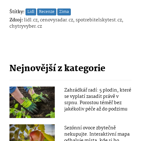
Štítky:
Lidl
Recenze
Zima
Zdroj:
lidl.cz, cenovyradar.cz, spotrebitelskytest.cz,
chytryvyber.cz
Nejnovější z kategorie
Zahrádkář radí: 5 plodin, které
se vyplatí zasadit právě v
srpnu. Porostou téměř bez
jakékoliv péče až do podzimu
Sezónní ovoce zbytečně
nekupujte. Interaktivní mapa
odhaluje místa, kde si ho