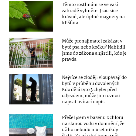
Těmto rostlinám se ve vaší
zahradě vyhněte. Jsou sice
krásné, ale úplné magnety na
klíšťata
Může pronajímatel zakázat v
bytě psa nebo kočku? Nahlídli
jsme do zákona a zjistili, kde je
pravda
Nejvíce se zloději vloupávají do
bytů v průběhu dovolených.
Kdo dělá tyto 3 chyby před
odjezdem, může jim rovnou
napsat uvítací dopis
Přešel jsem v bazénu z chloru
na slanou vodu v domnění, že
už ho nebudu muset nikdy