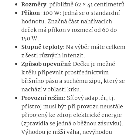
Rozměry
: přibližně 62 × 41 centimetrů
Příkon
: 100 W: Jedná se o standardní
hodnotu. Značná část nahřívacích
deček má příkon v rozmezí od 60 do
150 W.
Stupně teploty
: Na výběr máte celkem
z šesti různých intenzit.
Způsob upevnění
: Dečku je možné
k tělu připevnit prostřednictvím
břišního pásu a suchému zipu, který se
nachází v oblasti krku.
Provozní režim
: Síťový adaptér, tj.
přístroj musí být při provozu neustále
připojený ke zdroji elektrické energie
(zpravidla se jedná o běžnou zásuvku).
Výhodou je nižší váha, nevýhodou