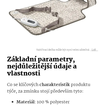
Nahřívací dečka může být nyní velmi užitečná. ,
Lidl...
Základní parametry,
nejdůležitější údaje a
vlastnosti
Co se klíčových
charakteristik
produktu
týče, za zmínku stojí především tyto:
Materiál
: 100 % polyester