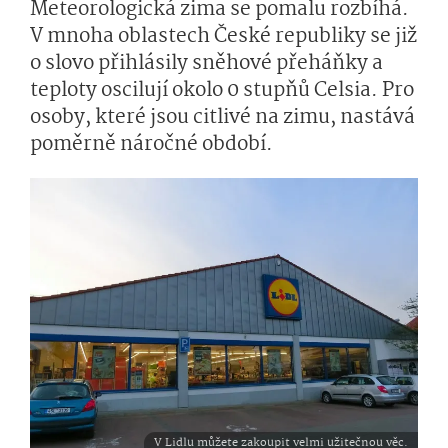
Meteorologická zima se pomalu rozbíhá.
V mnoha oblastech České republiky se již
o slovo přihlásily sněhové přeháňky a
teploty oscilují okolo 0 stupňů Celsia. Pro
osoby, které jsou citlivé na zimu, nastává
poměrně náročné období.
V Lidlu můžete zakoupit velmi užitečnou věc.