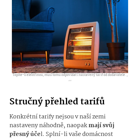
Topíte-li elektřinou, musí tomu odpovídat i nastavený tarif od dodavatele. ,
...
Stručný přehled tarifů
Konkrétní tarify nejsou v naší zemi
nastaveny náhodně, naopak
mají svůj
přesný úče
l. Splní-li vaše domácnost