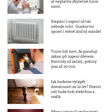
at neplatíte zbytečně tisíce
navíc
Klepání v topení už vás
nebude rušit. Snadno ho
opraví i méně zručný manžel
Tisíce lidí neví, že porušují
zákon při topení dřevem.
Kontroly už začaly, pokuty
jsou až 20 tisíc
Jak budeme vytápět
domácnosti za 20 let? Hlavní
roli bude hrát elektřina a
vodík
Němci vyvinuli technologii,