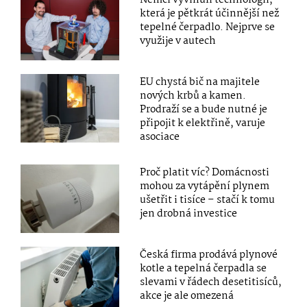
která je pětkrát účinnější než
tepelné čerpadlo. Nejprve se
využije v autech
EU chystá bič na majitele
nových krbů a kamen.
Prodraží se a bude nutné je
připojit k elektřině, varuje
asociace
Proč platit víc? Domácnosti
mohou za vytápění plynem
ušetřit i tisíce – stačí k tomu
jen drobná investice
Česká firma prodává plynové
kotle a tepelná čerpadla se
slevami v řádech desetitisíců,
akce je ale omezená