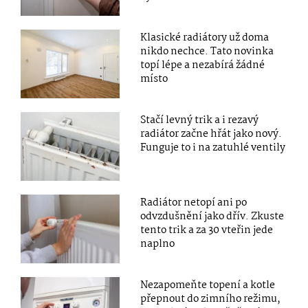
Klasické radiátory už doma
nikdo nechce. Tato novinka
topí lépe a nezabírá žádné
místo
Stačí levný trik a i rezavý
radiátor začne hřát jako nový.
Funguje to i na zatuhlé ventily
Radiátor netopí ani po
odvzdušnění jako dřív. Zkuste
tento trik a za 30 vteřin jede
naplno
Nezapomeňte topení a kotle
přepnout do zimního režimu,