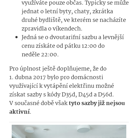
využíváte pouze občas. Typicky se může
jednat o letní byty, chaty, zkrátka
druhé bydliště, ve kterém se nacházíte
zpravidla o víkendech.
Jedná se o dvoutarifní sazbu a levnější
cenu získáte od pátku 12:00 do
neděle 22:00.
Pro úplnost ještě doplňujeme, že do
1. dubna 2017 bylo pro domácnosti
využívající k vytápění elektřinu možné
získat sazby s kódy D35d, D45d a D56d.
V současné době však
tyto sazby již nejsou
aktivní
.