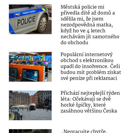
Městská policie mi
přivedla dítě až domů a
sdělila mi, že jsem
nezodpovědná matka,
když ho ve 4 letech
nechávám jít samotného
do obchodu
Populární internetový
obchod s elektronikou
upadl do insolvence. Češi
budou mít problém získat
své peníze při reklamaci
Přichází nejteplejší týden
léta: Očekávají se dvě
horké špičky, které
zasáhnou většinu Česka
„Nepracujte chytře,