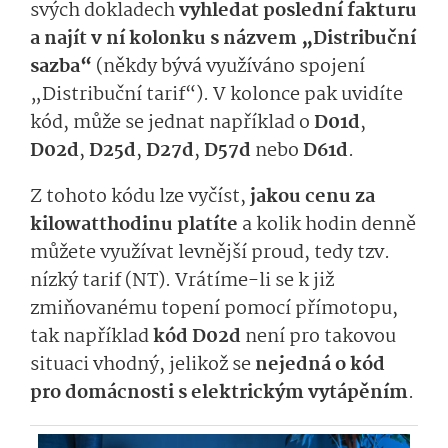
svých dokladech
vyhledat poslední fakturu
a najít v ní kolonku s názvem „Distribuční
sazba“
(někdy bývá využíváno spojení
„Distribuční tarif“). V kolonce pak uvidíte
kód, může se jednat například o
D01d
,
D02d
,
D25d
,
D27d
,
D57d
nebo
D61d
.
Z tohoto kódu lze vyčíst,
jakou cenu za
kilowatthodinu platíte
a kolik hodin denně
můžete využívat levnější proud, tedy tzv.
nízký tarif (NT). Vrátíme-li se k již
zmiňovanému topení pomocí přímotopu,
tak například
kód D02d
není pro takovou
situaci vhodný, jelikož se
nejedná o kód
pro domácnosti s elektrickým vytápěním
.