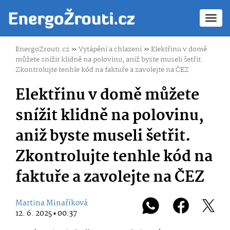
Toggl
navig
EnergoZrouti.cz
»
Vytápění a chlazení
»
Elektřinu v domě
můžete snížit klidně na polovinu, aniž byste museli šetřit.
Zkontrolujte tenhle kód na faktuře a zavolejte na ČEZ
Elektřinu v domě můžete
snížit klidně na polovinu,
aniž byste museli šetřit.
Zkontrolujte tenhle kód na
faktuře a zavolejte na ČEZ
Martina Minaříková
12. 6. 2025 ▪ 00:37