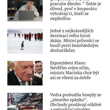
pracujte dlouho.“ Tohle je
důvod, proč v korporátu
vyhrávají ti, kteří se
nepředřou
Jedné z nejkrásnějších
destinací světa hrozí
zkáza. Místní průvodci se
bouří proti bezohledným
zbohatlíkům
Exprezident Klaus:
Nevěřím svým očím,
ministr Macinka chce být
asi se všemi za dobře
Vedra probudila šmejdy ze
„zimního spánku“.
Obchody prodávají ošklivé
a nefunkční výrobky,