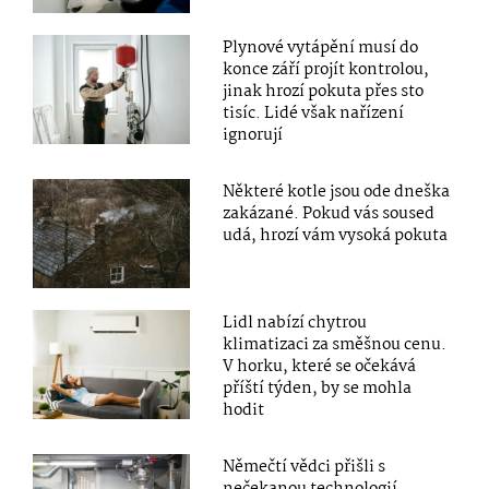
Plynové vytápění musí do
konce září projít kontrolou,
jinak hrozí pokuta přes sto
tisíc. Lidé však nařízení
ignorují
Některé kotle jsou ode dneška
zakázané. Pokud vás soused
udá, hrozí vám vysoká pokuta
Lidl nabízí chytrou
klimatizaci za směšnou cenu.
V horku, které se očekává
příští týden, by se mohla
hodit
Němečtí vědci přišli s