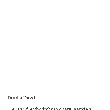
D01d a D02d
Tarif je vhodný pro chaty, garáže a