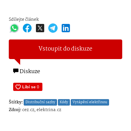
Sdílejte článek
Vstoupit do diskuze
Diskuze
Štítky:
Distribuční sazby
Kódy
Vytápění elektřinou
Zdroj:
cez.cz, elektrina.cz