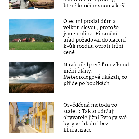
které končí rovnou v koši
Otec mi prodal dům s
velkou slevou, protože
jsme rodina. Finanční
úřad požadoval doplacení
kvůli rozdílu oproti tržní
ceně
Nová předpověď na víkend
mění plány.
Meteorologové ukázali, co
přijde po bouřkách
Osvědčená metoda po
staletí: Takto udržují
obyvatelé jižní Evropy své
byty v chladu i bez
klimatizace