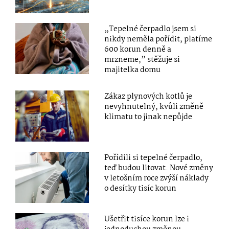
„Tepelné čerpadlo jsem si
nikdy neměla pořídit, platíme
600 korun denně a
mrzneme,” stěžuje si
majitelka domu
Zákaz plynových kotlů je
nevyhnutelný, kvůli změně
klimatu to jinak nepůjde
Pořídili si tepelné čerpadlo,
teď budou litovat. Nové změny
v letošním roce zvýší náklady
o desítky tisíc korun
Ušetřit tisíce korun lze i