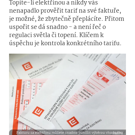
Topíte-li elektřinou a nikdy vás
nenapadlo prověřit tarif na své faktuře,
je možné, že zbytečně přeplácíte. Přitom
uspořit se dá snadno - a není řeč o
regulaci světla či topení. Klíčem k
úspěchu je kontrola konkrétního tarifu.
Fakturu za elektřinu můžete snadno ponížit výběrou vhodného tarifu