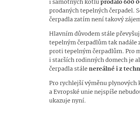
i samotných kotlů
prodalo 600 
prodaných tepelných čerpadel. So
čerpadla zatím není takový zájem
Hlavním důvodem stále převyšují
tepelným čerpadlům tak nadále z
proti tepelným čerpadlům. Pro 
i starších rodinných domech je a
čerpadla stále
nereálné i z tech
Pro rychlejší výměnu plynových k
a Evropské unie nejspíše nebudou 
ukazuje nyní.