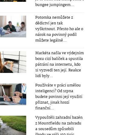
bungee jumpingem...
Potomka nemůžete z
dědictví jen tak
vyškrtnout. Přesto ho ale o
nárok na povinný podíl
můžete legálně...
Markéta našla ve výdejním
boxu cizí balíček a spustila
pátrání na internetu, kdo
si vyzvedl ten její. Reakce
lidí byly...
Používáte v práci umělou
inteligenci? Od srpna
budete povinni její využití
přiznat, jinak hrozí
finanční...
Vypouštěli zahradní bazén
z Mountfieldu na zahradu
a sousedům způsobili
škodu ve výši 150 tisíc...