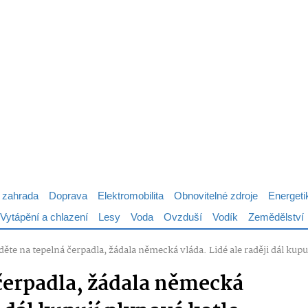
 zahrada
Doprava
Elektromobilita
Obnovitelné zdroje
Energeti
Vytápění a chlazení
Lesy
Voda
Ovzduší
Vodík
Zemědělství
děte na tepelná čerpadla, žádala německá vláda. Lidé ale raději dál kupu
 čerpadla, žádala německá