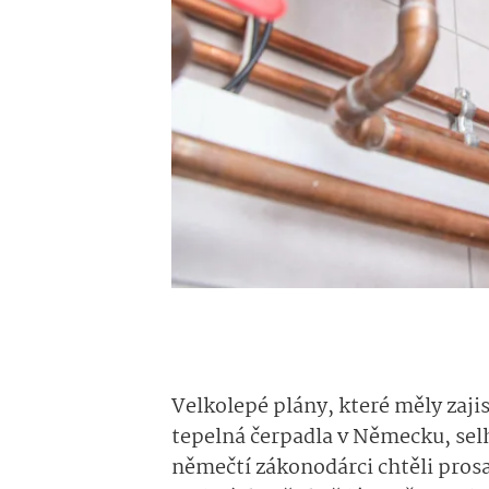
Velkolepé plány, které měly zaji
tepelná čerpadla v Německu, selh
němečtí zákonodárci chtěli prosa