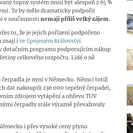
vaný topný systém musí být alespoň z 65 %
mi. To by mělo dramaticky podpořit
ni v současnosti
nemají příliš velký zájem
.
přes to, že je jejich pořízení podpořeno
 znají i
ve Spojeném království
.
ž v dotačním programu podporujícím nákup
třetiny celkového rozpočtu. Lidé o ně
á čerpadla je nyní v Německu. Němci totiž
ch dat nakoupili 236 000 tepelný čerpadel,
avním zdrojem vytápění a ohřevu TUV
nými čerpadly stále výrazně převažovaly
 Německu i přes vysoké ceny plynu