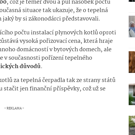
000
, což je téměř dvou a půl násobek počtu
učasná situace tak ukazuje, že o tepelná
 jaký by si zákonodárci představovali.
cího počtu instalací plynových kotlů oproti
ůstává vysoká pořizovací cena, která hraje
mnoho domácností v bytových domech, ale
le v současnosti pořízení tepelného
nických důvodů
.
otlů za tepelná čerpadla tak ze strany států
stačit jen finanční příspěvky, což už se