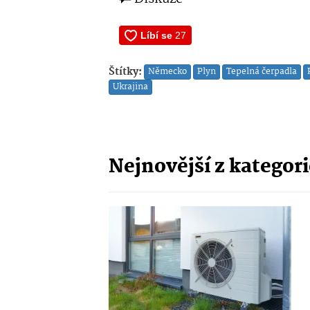
Štítky:
Německo
Plyn
Tepelná čerpadla
Ukrajina
Nejnovější z kategor