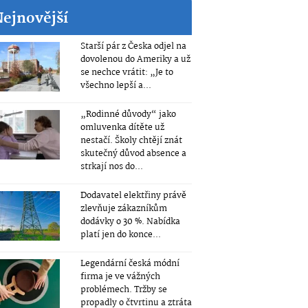
Nejnovější
Starší pár z Česka odjel na
dovolenou do Ameriky a už
se nechce vrátit: „Je to
všechno lepší a...
„Rodinné důvody“ jako
omluvenka dítěte už
nestačí. Školy chtějí znát
skutečný důvod absence a
strkají nos do...
Dodavatel elektřiny právě
zlevňuje zákazníkům
dodávky o 30 %. Nabídka
platí jen do konce...
Legendární česká módní
firma je ve vážných
problémech. Tržby se
propadly o čtvrtinu a ztráta