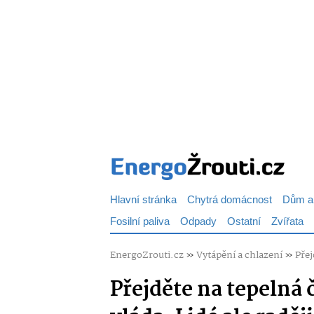
Hlavní stránka
Chytrá domácnost
Dům a
Fosilní paliva
Odpady
Ostatní
Zvířata
EnergoZrouti.cz
»
Vytápění a chlazení
»
Přej
Přejděte na tepelná