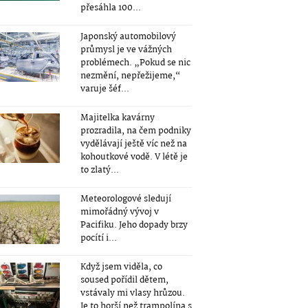
přesáhla 100...
Japonský automobilový
průmysl je ve vážných
problémech. „Pokud se nic
nezmění, nepřežijeme,“
varuje šéf...
Majitelka kavárny
prozradila, na čem podniky
vydělávají ještě víc než na
kohoutkové vodě. V létě je
to zlatý...
Meteorologové sledují
mimořádný vývoj v
Pacifiku. Jeho dopady brzy
pocítí i...
Když jsem viděla, co
soused pořídil dětem,
vstávaly mi vlasy hrůzou.
Je to horší než trampolína s