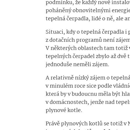
podmínku, že každý nově instalo
poháněný obnovitelnými energie
tepelná čerpadla, lidé o ně, ale a
Situaci, kdy o tepelná čerpadla i 
z dotačních programů není zájem
V některých oblastech tam toti
tepelných čerpadel zbylo až dvě 
jednoduše neměli zájem.
A relativně nízký zájem o tepeln
v minulém roce sice podle vládní
která by v budoucnu měla být hl
v domácnostech, jenže nad tepel
plynové kotle.
Právě plynových kotlů se totiž v