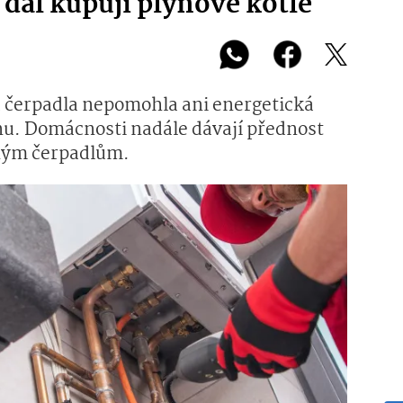
i dál kupují plynové kotle
 čerpadla nepomohla ani energetická
ynu. Domácnosti nadále dávají přednost
ným čerpadlům.