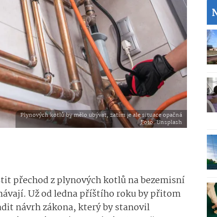
Plynových kotlů by mělo ubývat, zatím je ale situace opačná
Foto
: Unsplash
stit přechod z plynových kotlů na bezemisní
ávají. Už od ledna příštího roku by přitom
dit návrh zákona, který by stanovil