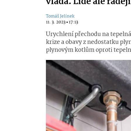
vláda. Lidé ale raděj
Tomáš Jelínek
11. 3. 2023 ▪ 17:13
Urychlení přechodu na tepelná
krize a obavy z nedostatku pl
plynovým kotlům oproti tepel