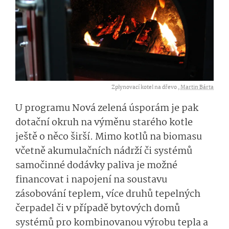
Zplynovací kotel na dřevo ,
Martin Bárta
U programu Nová zelená úsporám je pak
dotační okruh na výměnu starého kotle
ještě o něco širší. Mimo kotlů na biomasu
včetně akumulačních nádrží či systémů
samočinné dodávky paliva je možné
financovat i napojení na soustavu
zásobování teplem, více druhů tepelných
čerpadel či v případě bytových domů
systémů pro kombinovanou výrobu tepla a