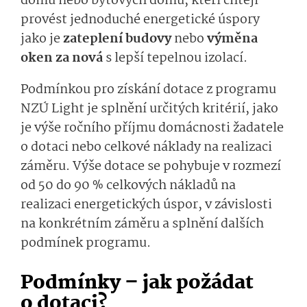
domů nebo bytových domů, kteří chtějí
provést jednoduché energetické úspory
jako je
zateplení budovy
nebo
výměna
oken za nová
s lepší tepelnou izolací.
Podmínkou pro získání dotace z programu
NZÚ Light je splnění určitých kritérií, jako
je výše ročního příjmu domácnosti žadatele
o dotaci nebo celkové náklady na realizaci
záměru. Výše dotace se pohybuje v rozmezí
od 50 do 90 % celkových nákladů na
realizaci energetických úspor, v závislosti
na konkrétním záměru a splnění dalších
podmínek programu.
Podmínky – jak požádat
o dotaci?