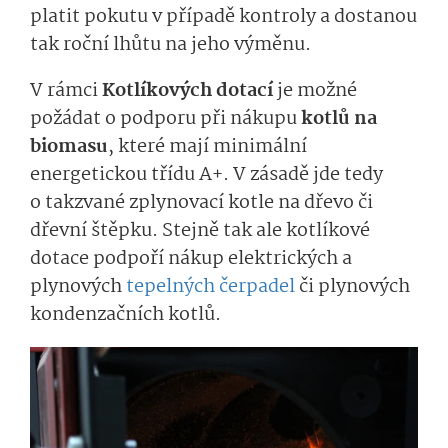
platit pokutu v případě kontroly a dostanou
tak roční lhůtu na jeho výměnu.
V rámci
Kotlíkových dotací
je možné
požádat o podporu při nákupu
kotlů na
biomasu
, které mají minimální
energetickou třídu A+. V zásadě jde tedy
o takzvané zplynovací kotle na dřevo či
dřevní štěpku. Stejně tak ale kotlíkové
dotace podpoří nákup elektrických a
plynových
tepelných čerpadel
či plynových
kondenzačních ko­tlů.