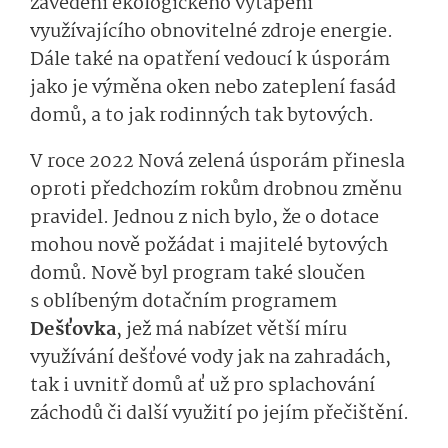
zavedení ekologického vytápění
využívajícího obnovitelné zdroje energie.
Dále také na opatření vedoucí k úsporám
jako je výměna oken nebo zateplení fasád
domů, a to jak rodinných tak bytových.
V roce 2022 Nová zelená úsporám přinesla
oproti předchozím rokům drobnou změnu
pravidel. Jednou z nich bylo, že o dotace
mohou nově požádat i majitelé bytových
domů. Nově byl program také sloučen
s oblíbeným dotačním programem
Dešťovka
, jež má nabízet větší míru
využívání dešťové vody jak na zahradách,
tak i uvnitř domů ať už pro splachování
záchodů či další využití po jejím přečištění.