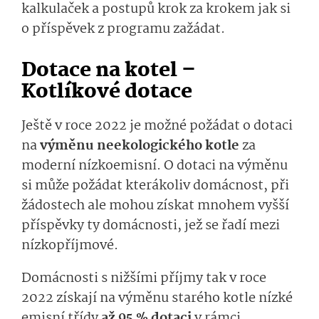
kalkulaček a postupů krok za krokem jak si
o příspěvek z programu zažádat.
Dotace na kotel –
Kotlíkové dotace
Ještě v roce 2022 je možné požádat o dotaci
na
výměnu neekologického kotle
za
moderní nízkoemisní. O dotaci na výměnu
si může požádat kterákoliv domácnost, při
žádostech ale mohou získat mnohem vyšší
příspěvky ty domácnosti, jež se řadí mezi
nízkopříjmové.
Domácnosti s nižšími příjmy tak v roce
2022 získají na výměnu starého kotle nízké
emisní třídy
až 95 % dotaci
v rámci