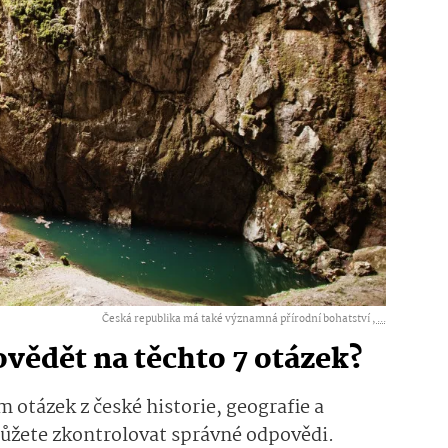
Česká republika má také významná přírodní bohatství ,
...
vědět na těchto 7 otázek?
 otázek z české historie, geografie a
můžete zkontrolovat správné odpovědi.