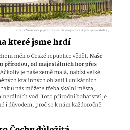
Božena Němcová je jednou z nejslavnějších českých spisovatelek ,
...
na které jsme hrdí
chom měli o České republice vědět.
Naše
 přírodou, od majestátních hor přes
Ačkoliv je naše země malá, nabízí velké
ěných krajinných oblastí i unikátních
 tak u nás můžete třeba skalní města,
nerálních vod. Toto přírodní bohatství je
hé i důvodem, proč se k nám každoročně