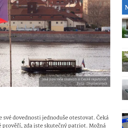
Jaké jsou vaše znalosti o České republice?
Foto
: Shutterstock
 své dovednosti jednoduše otestovat. Čeká
 prověří, zda jste skutečný patriot. Možná