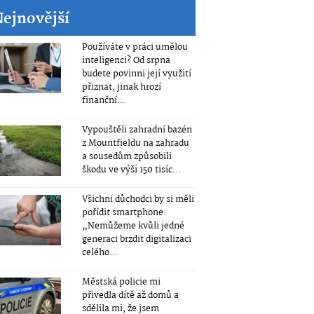
Nejnovější
Používáte v práci umělou
inteligenci? Od srpna
budete povinni její využití
přiznat, jinak hrozí
finanční...
Vypouštěli zahradní bazén
z Mountfieldu na zahradu
a sousedům způsobili
škodu ve výši 150 tisíc...
Všichni důchodci by si měli
pořídit smartphone.
„Nemůžeme kvůli jedné
generaci brzdit digitalizaci
celého...
Městská policie mi
přivedla dítě až domů a
sdělila mi, že jsem