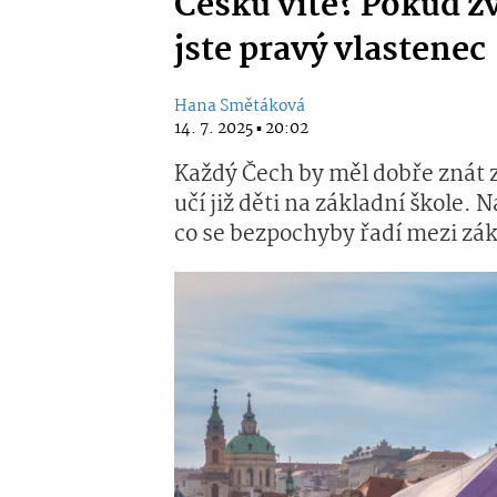
Česku víte? Pokud zv
jste pravý vlastenec
Hana Smětáková
14. 7. 2025 ▪ 20:02
Každý Čech by měl dobře znát z
učí již děti na základní škole. N
co se bezpochyby řadí mezi zák