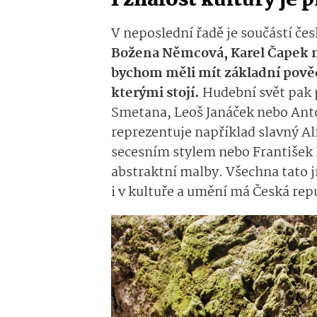
I znalost kultury je 
V neposlední řadě je součástí čes
Božena Němcová, Karel Čapek neb
bychom měli mít základní pověd
kterými stojí.
Hudební svět pak 
Smetana, Leoš Janáček nebo Ant
reprezentuje například slavný 
secesním stylem nebo František 
abstraktní malby. Všechna tato 
i v kultuře a umění má Česká rep