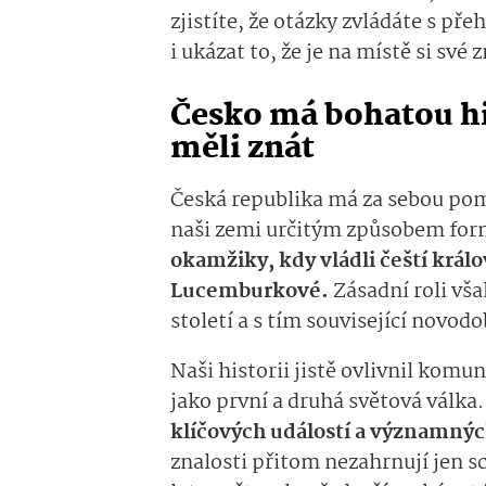
zjistíte, že otázky zvládáte s př
i ukázat to, že je na místě si své 
Česko má bohatou hi
měli znát
Česká republika má za sebou pom
naši zemi určitým způsobem for
okamžiky, kdy vládli čeští králo
Lucemburkové.
Zásadní roli vš
století a s tím související novod
Naši historii jistě ovlivnil komu
jako první a druhá světová válka
klíčových událostí a významnýc
znalosti přitom nezahrnují jen s