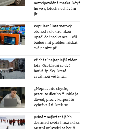
nezodpovědná matka, když
ho ve 4 letech nechávám
jít...
Populární internetový
obchod s elektronikou
upadl do insolvence. Češi
budou mít problém získat
své peníze při...
Přichází nejteplejší týden
léta: Očekávají se dvě
horké špičky, které
zasáhnou většinu...
„Nepracujte chytře,
pracujte dlouho.“ Tohle je
důvod, proč v korporátu
vyhrávají ti, kteří se...
Jedné z nejkrásnějších
destinací světa hrozí zkáza.
Místní průvodci se bouří