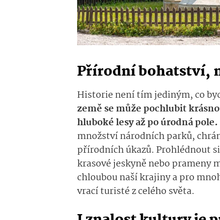
Přírodní bohatství, 
Historie není tím jediným, co by
země se může pochlubit krásnou
hluboké lesy až po úrodná pole.
množství národních parků, chrán
přírodních úkazů. Prohlédnout si
krasové jeskyně nebo prameny mi
chloubou naší krajiny a pro mno
vrací turisté z celého světa.