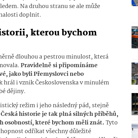
ehledem. Na druhou stranu se ale může
znalosti doplnit.
storii, kterou bychom
ěrně dlouhou a pestrou minulost, která
movala.
Pravidelně si připomínáme
vé, jako byli Přemyslovci nebo
ak hrál i vznik Československa v minulém
obé dějiny.
nistický režim i jeho následný pád, stejně
.
Česká historie je tak plná silných příběhů,
h osobností, které bychom měli znát.
Tyto
chopnost odříkat všechny důležité