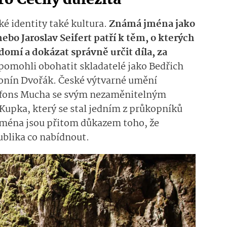
pro Čechy důležitá
ké identity také kultura.
Známá jména jako
o Jaroslav Seifert patří k těm, o kterých
omí a dokázat správně určit díla, za
pomohli obohatit skladatelé jako Bedřich
onín Dvořák. České výtvarné umění
Alfons Mucha se svým nezaměnitelným
Kupka, který se stal jedním z průkopníků
jména jsou přitom důkazem toho, že
ublika co nabídnout.