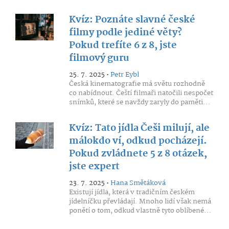
Kvíz: Poznáte slavné české
filmy podle jediné věty?
Pokud trefíte 6 z 8, jste
filmový guru
25. 7. 2025 •
Petr Eybl
Česká kinematografie má světu rozhodně
co nabídnout. Čeští filmaři natočili nespočet
snímků, které se navždy zaryly do paměti...
Kvíz: Tato jídla Češi milují, ale
málokdo ví, odkud pocházejí.
Pokud zvládnete 5 z 8 otázek,
jste expert
23. 7. 2025 •
Hana Smětáková
Existují jídla, která v tradičním českém
jídelníčku převládají. Mnoho lidí však nemá
ponětí o tom, odkud vlastně tyto oblíbené...