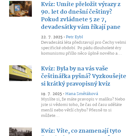
Kvíz: Umíte přeložit výrazy z
90. let do dnešní češtiny?
Pokud zvládnete 5 ze 7,
devadesátky vám říkají pane
22. 7. 2025 •
Petr Eybl
Devadesátá léta představují pro Čechy velmi
specifické období. Po pádu dlouholeté éry
komunismu přišlo něco úplně nového a...
Kvíz: Byla by na vás vaše
češtinářka pyšná? Vyzkoušejte
si krátký pravopisný kvíz
19. 7. 2025 •
Hana Smětáková
Myslíte si, že máte pravopis v malíku? Nebo
jste si vědomi toho, že čas od času uděláte
menší nebo větší chybu? Přesně to si
můžete...
Kvíz: Víte, co znamenají tyto