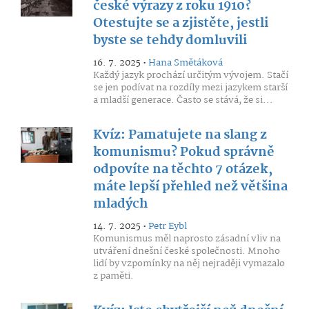
české výrazy z roku 1910?
Otestujte se a zjistěte, jestli
byste se tehdy domluvili
16. 7. 2025 •
Hana Smětáková
Každý jazyk prochází určitým vývojem. Stačí
se jen podívat na rozdíly mezi jazykem starší
a mladší generace. Často se stává, že si...
Kvíz: Pamatujete na slang z
komunismu? Pokud správně
odpovíte na těchto 7 otázek,
máte lepší přehled než většina
mladých
14. 7. 2025 •
Petr Eybl
Komunismus měl naprosto zásadní vliv na
utváření dnešní české společnosti. Mnoho
lidí by vzpomínky na něj nejraději vymazalo
z paměti.