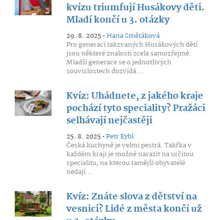
kvízu triumfují Husákovy děti.
Mladí končí u 3. otázky
29. 8. 2025 •
Hana Smětáková
Pro generaci takzvaných Husákových dětí
jsou některé znalosti zcela samozřejmé.
Mladší generace se o jednotlivých
souvislostech dozvídá...
Kvíz: Uhádnete, z jakého kraje
pochází tyto speciality? Pražáci
selhávají nejčastěji
25. 8. 2025 •
Petr Eybl
Česká kuchyně je velmi pestrá. Takřka v
každém kraji je možné narazit na určitou
specialitu, na kterou tamější obyvatelé
nedají...
Kvíz: Znáte slova z dětství na
vesnici? Lidé z města končí už