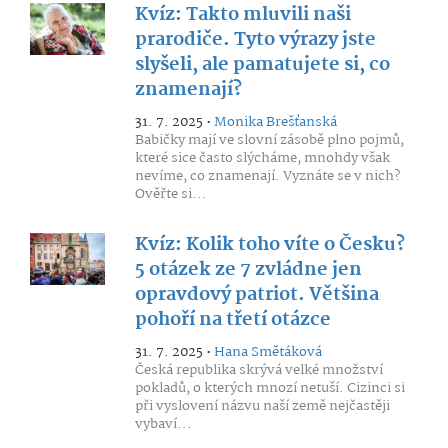
Kvíz: Takto mluvili naši
prarodiče. Tyto výrazy jste
slyšeli, ale pamatujete si, co
znamenají?
31. 7. 2025 •
Monika Brešťanská
Babičky mají ve slovní zásobě plno pojmů,
které sice často slýcháme, mnohdy však
nevíme, co znamenají. Vyznáte se v nich?
Ověřte si...
Kvíz: Kolik toho víte o Česku?
5 otázek ze 7 zvládne jen
opravdový patriot. Většina
pohoří na třetí otázce
31. 7. 2025 •
Hana Smětáková
Česká republika skrývá velké množství
pokladů, o kterých mnozí netuší. Cizinci si
při vyslovení názvu naší země nejčastěji
vybaví...