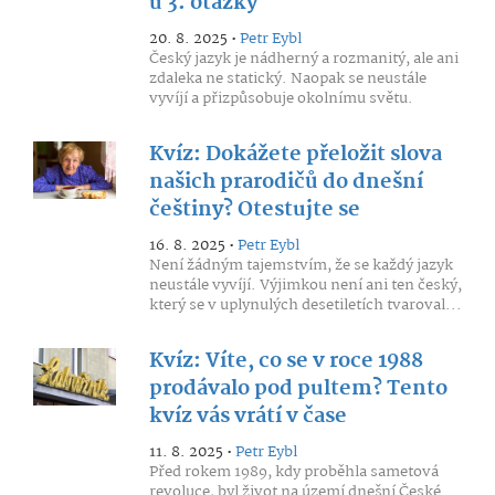
u 3. otázky
20. 8. 2025 •
Petr Eybl
Český jazyk je nádherný a rozmanitý, ale ani
zdaleka ne statický. Naopak se neustále
vyvíjí a přizpůsobuje okolnímu světu.
Kvíz: Dokážete přeložit slova
našich prarodičů do dnešní
češtiny? Otestujte se
16. 8. 2025 •
Petr Eybl
Není žádným tajemstvím, že se každý jazyk
neustále vyvíjí. Výjimkou není ani ten český,
který se v uplynulých desetiletích tvaroval...
Kvíz: Víte, co se v roce 1988
prodávalo pod pultem? Tento
kvíz vás vrátí v čase
11. 8. 2025 •
Petr Eybl
Před rokem 1989, kdy proběhla sametová
revoluce, byl život na území dnešní České