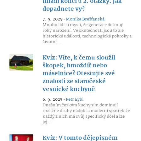
mladí končí u 2. otázky. Jak
dopadnete vy?
7. 9. 2025 •
Monika Brešťanská
Mnoho lidí si myslí, že generace definují
roky narození. Ve skutečnosti jsou to ale
historické události, technologické pokroky a
životní...
Kvíz: Víte, k čemu sloužil
škopek, hmoždíř nebo
máselnice? Otestujte své
znalosti ze staročeské
vesnické kuchyně
6. 9. 2025 •
Petr Eybl
Dnešním českým kuchyním dominují
rozličné druhy nádobí a moderní spotřebiče.
Každý z nich má svůj specifický účel a lze
jej...
Kvíz: V tomto dějepisném