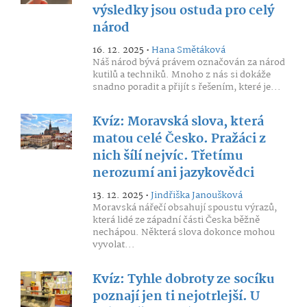
výsledky jsou ostuda pro celý
národ
16. 12. 2025 •
Hana Smětáková
Náš národ bývá právem označován za národ
kutilů a techniků. Mnoho z nás si dokáže
snadno poradit a přijít s řešením, které je...
Kvíz: Moravská slova, která
matou celé Česko. Pražáci z
nich šílí nejvíc. Třetímu
nerozumí ani jazykovědci
13. 12. 2025 •
Jindřiška Janoušková
Moravská nářečí obsahují spoustu výrazů,
která lidé ze západní části Česka běžně
nechápou. Některá slova dokonce mohou
vyvolat...
Kvíz: Tyhle dobroty ze socíku
poznají jen ti nejotrlejší. U