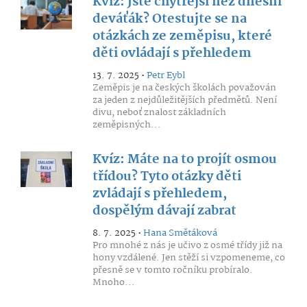
Kvíz: Jste chytřejší než dnešní
deváťák? Otestujte se na
otázkách ze zeměpisu, které
děti ovládají s přehledem
13. 7. 2025 •
Petr Eybl
Zeměpis je na českých školách považován
za jeden z nejdůležitějších předmětů. Není
divu, neboť znalost základních
zeměpisných...
Kvíz: Máte na to projít osmou
třídou? Tyto otázky děti
zvládají s přehledem,
dospělým dávají zabrat
8. 7. 2025 •
Hana Smětáková
Pro mnohé z nás je učivo z osmé třídy již na
hony vzdálené. Jen stěží si vzpomeneme, co
přesně se v tomto ročníku probíralo.
Mnoho...