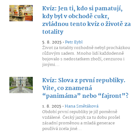
Kvíz: Jen ti, kdo si pamatují,
kdy byl v obchodě cukr,
zvládnou tento kvíz o životě za
totality
5. 8. 2025 •
Petr Eybl
Život za totality rozhodně nebyl procházkou
růžovým sadem. Mnoho lidí každodenně
bojovalo s nedostatkem zboží, cenzurou i
jinými...
Kvíz: Slova z první republiky.
Víte, co znamená
“panimáma” nebo “fajront”?
1. 8. 2025 •
Hana Smětáková
Období první republiky je již poměrně
vzdálené. Český jazyk za tu dobu prošel
zásadní proměnou a mladá generace
používá zcela jiné...