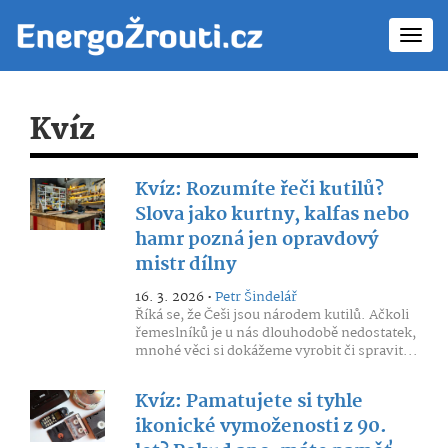
Toggl
navig
Kvíz
Kvíz: Rozumíte řeči kutilů?
Slova jako kurtny, kalfas nebo
hamr pozná jen opravdový
mistr dílny
16. 3. 2026 •
Petr Šindelář
Říká se, že Češi jsou národem kutilů. Ačkoli
řemeslníků je u nás dlouhodobě nedostatek,
mnohé věci si dokážeme vyrobit či spravit...
Kvíz: Pamatujete si tyhle
ikonické vymoženosti z 90.