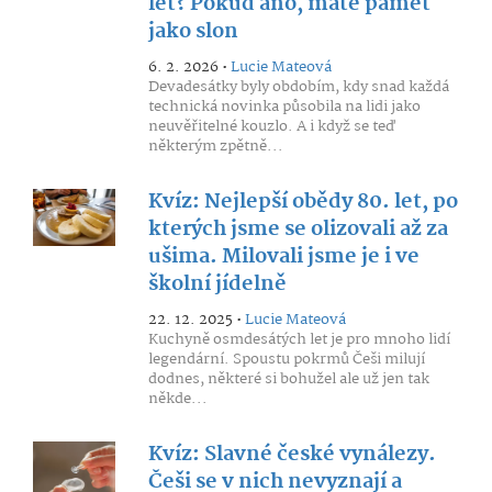
let? Pokud ano, máte paměť
jako slon
6. 2. 2026 •
Lucie Mateová
Devadesátky byly obdobím, kdy snad každá
technická novinka působila na lidi jako
neuvěřitelné kouzlo. A i když se teď
některým zpětně...
Kvíz: Nejlepší obědy 80. let, po
kterých jsme se olizovali až za
ušima. Milovali jsme je i ve
školní jídelně
22. 12. 2025 •
Lucie Mateová
Kuchyně osmdesátých let je pro mnoho lidí
legendární. Spoustu pokrmů Češi milují
dodnes, některé si bohužel ale už jen tak
někde...
Kvíz: Slavné české vynálezy.
Češi se v nich nevyznají a