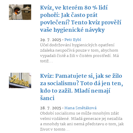
Kvíz, ve kterém 80 % lidí
pohoří: Jak často prát
povlečení? Tento kvíz prověří
vaše hygienické návyky
29. 7. 2025 •
Petr Eybl
Účel dodržování hygienických opatření
zdaleka nespočívá pouze v tom, abychom
vypadali čistě a žili v čistém prostředí. Má
totiž...
Kvíz: Pamatujete si, jak se žilo
za socialismu? Toto dá jen ten,
kdo to zažil. Mladí nemají
šanci
28. 7. 2025 •
Hana Smětáková
Období socialismu se může mnohým zdát
velmi vzdálené. Mladá generace jej nezažila
a mnohdy tak ani nemá představu o tom, jak
život v tomto...