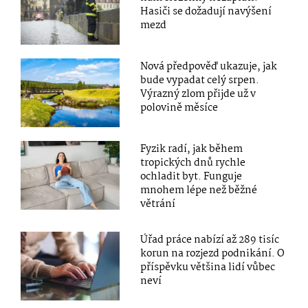
Hasiči se dožadují navýšení
mezd
Nová předpověď ukazuje, jak
bude vypadat celý srpen.
Výrazný zlom přijde už v
polovině měsíce
Fyzik radí, jak během
tropických dnů rychle
ochladit byt. Funguje
mnohem lépe než běžné
větrání
Úřad práce nabízí až 289 tisíc
korun na rozjezd podnikání. O
příspěvku většina lidí vůbec
neví