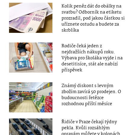
Kolik peněz dát do obálky na
svatbu? Odborník na etiketu
prozradil, pod jakou částkou si
uříznete ostudu a budete za
skrblíka
Rodiče čeká jeden z
nejdražších nákupů roku.
Výbava pro školáka vyjde i na
desetitisíce, stát ale nabízí
příspěvek
Známý diskont s levným
zbožím zavírá 50 prodejen. O
budoucnosti řetězce
rozhodnou příští měsíce
Řidiče v Praze čekají týdny
pekla. Kvůli rozsáhlým
opravám můžete v kolonách