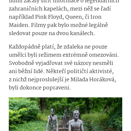
lidmi začaly šířit informace o legendárních
zahraničních kapelách, mezi něž se řadí
například Pink Floyd, Queen, či Iron
Maiden. Filmy pak bylo možné legálně
sledovat pouze na dvou kanálech.
Každopádně platí, že zdaleka ne pouze
umělci byli režimem extrémně omezováni.
Svobodně vyjadřovat své názory nesměli
ani běžní lidé. Někteří političtí aktivisté,
z nichž nejproslulejší je Milada Horáková,
byli dokonce popraveni.