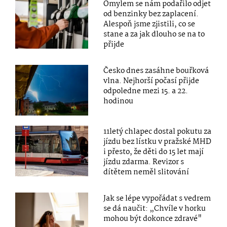
Omylem se nám podařilo odjet
od benzinky bez zaplacení.
Alespoň jsme zjistili, co se
stane a za jak dlouho se na to
přijde
Česko dnes zasáhne bouřková
vlna. Nejhorší počasí přijde
odpoledne mezi 15. a 22.
hodinou
11letý chlapec dostal pokutu za
jízdu bez lístku v pražské MHD
i přesto, že děti do 15 let mají
jízdu zdarma. Revizor s
dítětem neměl slitování
Jak se lépe vypořádat s vedrem
se dá naučit: „Chvíle v horku
mohou být dokonce zdravé"