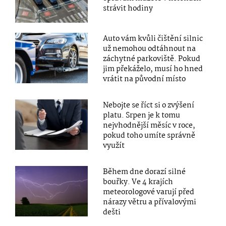
strávit hodiny
Auto vám kvůli čištění silnic
už nemohou odtáhnout na
záchytné parkoviště. Pokud
jim překáželo, musí ho hned
vrátit na původní místo
Nebojte se říct si o zvýšení
platu. Srpen je k tomu
nejvhodnější měsíc v roce,
pokud toho umíte správně
využít
Během dne dorazí silné
bouřky. Ve 4 krajích
meteorologové varují před
nárazy větru a přívalovými
dešti