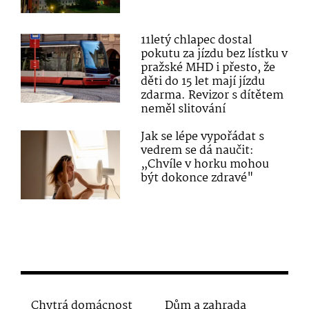
11letý chlapec dostal
pokutu za jízdu bez lístku v
pražské MHD i přesto, že
děti do 15 let mají jízdu
zdarma. Revizor s dítětem
neměl slitování
Jak se lépe vypořádat s
vedrem se dá naučit:
„Chvíle v horku mohou
být dokonce zdravé"
Chytrá domácnost
Dům a zahrada