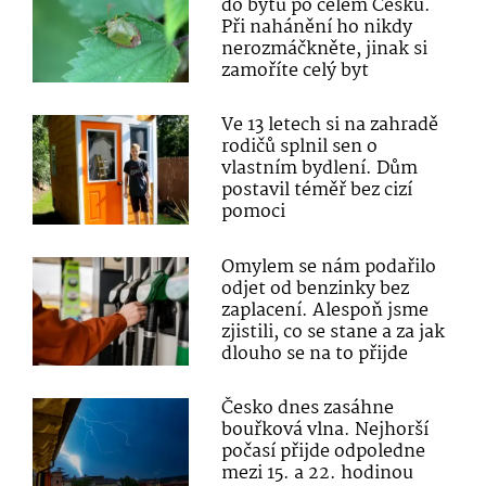
do bytů po celém Česku.
Při nahánění ho nikdy
nerozmáčkněte, jinak si
zamoříte celý byt
Ve 13 letech si na zahradě
rodičů splnil sen o
vlastním bydlení. Dům
postavil téměř bez cizí
pomoci
Omylem se nám podařilo
odjet od benzinky bez
zaplacení. Alespoň jsme
zjistili, co se stane a za jak
dlouho se na to přijde
Česko dnes zasáhne
bouřková vlna. Nejhorší
počasí přijde odpoledne
mezi 15. a 22. hodinou