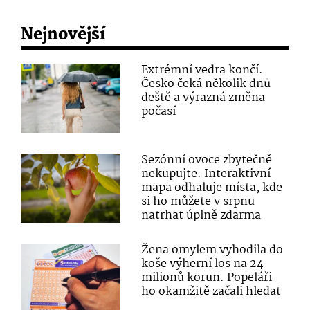
Nejnovější
Extrémní vedra končí.
Česko čeká několik dnů
deště a výrazná změna
počasí
Sezónní ovoce zbytečně
nekupujte. Interaktivní
mapa odhaluje místa, kde
si ho můžete v srpnu
natrhat úplně zdarma
Žena omylem vyhodila do
koše výherní los na 24
milionů korun. Popeláři
ho okamžitě začali hledat