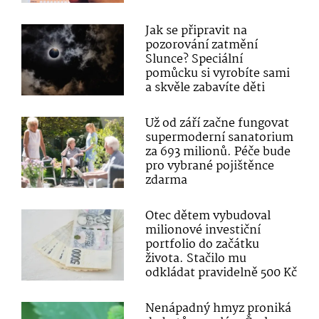
Jak se připravit na
pozorování zatmění
Slunce? Speciální
pomůcku si vyrobíte sami
a skvěle zabavíte děti
Už od září začne fungovat
supermoderní sanatorium
za 693 milionů. Péče bude
pro vybrané pojištěnce
zdarma
Otec dětem vybudoval
milionové investiční
portfolio do začátku
života. Stačilo mu
odkládat pravidelně 500 Kč
Nenápadný hmyz proniká