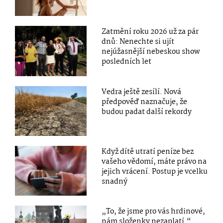
Zatmění roku 2026 už za pár
dnů: Nenechte si ujít
nejúžasnější nebeskou show
posledních let
Vedra ještě zesílí. Nová
předpověď naznačuje, že
budou padat další rekordy
Když dítě utratí peníze bez
vašeho vědomí, máte právo na
jejich vrácení. Postup je vcelku
snadný
„To, že jsme pro vás hrdinové,
nám složenky nezaplatí.“