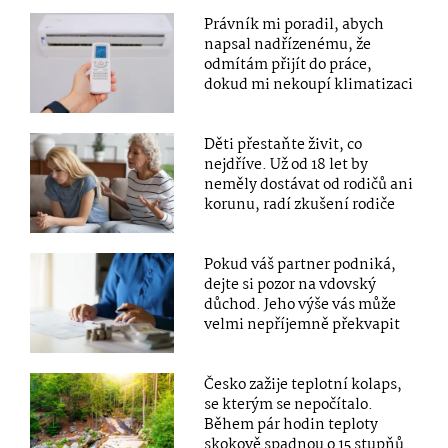
Právník mi poradil, abych
napsal nadřízenému, že
odmítám přijít do práce,
dokud mi nekoupí klimatizaci
Děti přestaňte živit, co
nejdříve. Už od 18 let by
neměly dostávat od rodičů ani
korunu, radí zkušení rodiče
Pokud váš partner podniká,
dejte si pozor na vdovský
důchod. Jeho výše vás může
velmi nepříjemně překvapit
Česko zažije teplotní kolaps,
se kterým se nepočítalo.
Během pár hodin teploty
skokově spadnou o 15 stupňů