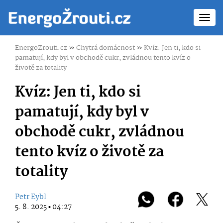
Toggl
navig
EnergoZrouti.cz
»
Chytrá domácnost
»
Kvíz: Jen ti, kdo si
pamatují, kdy byl v obchodě cukr, zvládnou tento kvíz o
životě za totality
Kvíz: Jen ti, kdo si
pamatují, kdy byl v
obchodě cukr, zvládnou
tento kvíz o životě za
totality
Petr Eybl
5. 8. 2025 ▪ 04:27