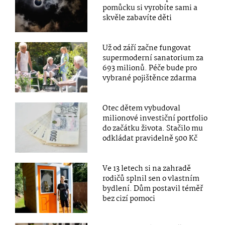
pomůcku si vyrobíte sami a
skvěle zabavíte děti
Už od září začne fungovat
supermoderní sanatorium za
693 milionů. Péče bude pro
vybrané pojištěnce zdarma
Otec dětem vybudoval
milionové investiční portfolio
do začátku života. Stačilo mu
odkládat pravidelně 500 Kč
Ve 13 letech si na zahradě
rodičů splnil sen o vlastním
bydlení. Dům postavil téměř
bez cizí pomoci