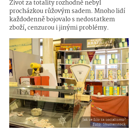
Život za totality rozhodně nebyl
procházkou růžovým sadem. Mnoho lidí
každodenně bojovalo s nedostatkem
zboží, cenzurou i jinými problémy.
Jak se žilo za socialismu?
Foto
: Shutterstock