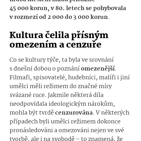
45 000 korun, v 80. letech se pohybovala
v rozmezí od 2 000 do 3 000 korun
.
Kultura čelila přísným
omezením a cenzuře
Co se kultury týče, ta byla ve srovnání
s dnešní dobou o poznání
omezenější
.
Filmaři, spisovatelé, hudebníci, malíři i jiní
umělci měli režimem do značné míry
svázané ruce. Jakmile některá díla
neodpovídala ideologickým nárokům,
mohla být tvrdě
cenzurována
. V některých
případech byli umělci režimem dokonce
pronásledováni a omezováni nejen ve své
tvorbě, ale i na svobodě – to znamená, že