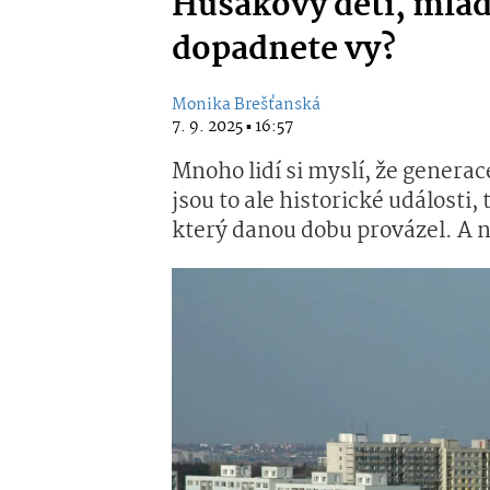
Husákovy děti, mladí
dopadnete vy?
Monika Brešťanská
7. 9. 2025 ▪ 16:57
Mnoho lidí si myslí, že generac
jsou to ale historické události,
který danou dobu provázel. A 