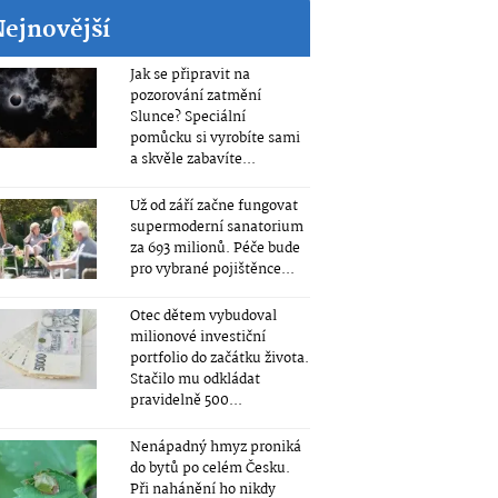
Nejnovější
Jak se připravit na
pozorování zatmění
Slunce? Speciální
pomůcku si vyrobíte sami
a skvěle zabavíte...
Už od září začne fungovat
supermoderní sanatorium
za 693 milionů. Péče bude
pro vybrané pojištěnce...
Otec dětem vybudoval
milionové investiční
portfolio do začátku života.
Stačilo mu odkládat
pravidelně 500...
Nenápadný hmyz proniká
do bytů po celém Česku.
Při nahánění ho nikdy