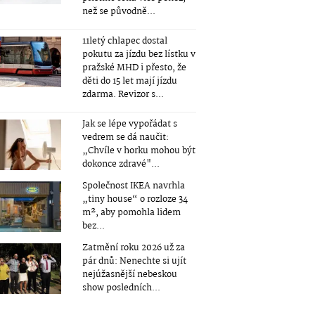
než se původně...
11letý chlapec dostal
pokutu za jízdu bez lístku v
pražské MHD i přesto, že
děti do 15 let mají jízdu
zdarma. Revizor s...
Jak se lépe vypořádat s
vedrem se dá naučit:
„Chvíle v horku mohou být
dokonce zdravé"...
Společnost IKEA navrhla
„tiny house“ o rozloze 34
m², aby pomohla lidem
bez...
Zatmění roku 2026 už za
pár dnů: Nenechte si ujít
nejúžasnější nebeskou
show posledních...