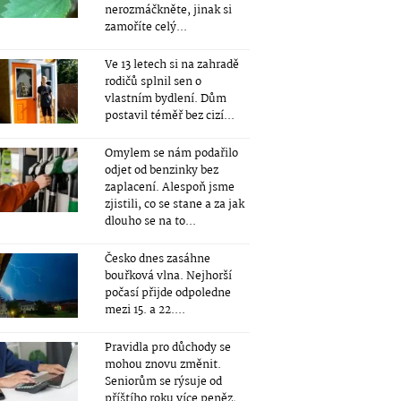
nerozmáčkněte, jinak si
zamoříte celý...
Ve 13 letech si na zahradě
rodičů splnil sen o
vlastním bydlení. Dům
postavil téměř bez cizí...
Omylem se nám podařilo
odjet od benzinky bez
zaplacení. Alespoň jsme
zjistili, co se stane a za jak
dlouho se na to...
Česko dnes zasáhne
bouřková vlna. Nejhorší
počasí přijde odpoledne
mezi 15. a 22....
Pravidla pro důchody se
mohou znovu změnit.
Seniorům se rýsuje od
příštího roku více peněz,