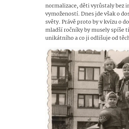
normalizace, děti vyrůstaly bez i
vymožeností. Dnes jde však o dosp
světy. Právě proto by v kvízu o d
mladší ročníky by musely spíše ti
unikátního a co ji odlišuje od tě