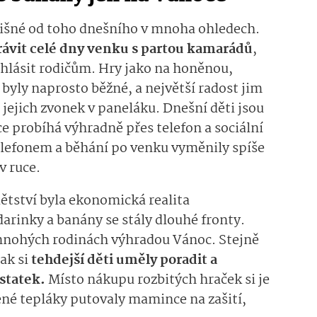
lišné od toho dnešního v mnoha ohledech.
rávit celé dny venku s partou kamarádů
,
 hlásit rodičům. Hry jako na honěnou,
yly naprosto běžné, a největší radost jim
a jejich zvonek v paneláku. Dnešní děti jsou
e probíhá výhradně přes telefon a sociální
telefonem a běhání po venku vyměnily spíše
v ruce.
ětství byla ekonomická realita
arinky a banány se stály dlouhé fronty.
 mnohých rodinách výhradou Vánoc. Stejně
tak si
tehdejší děti uměly poradit a
statek.
Místo nákupu rozbitých hraček si je
žené tepláky putovaly mamince na zašití,