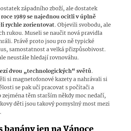
dostatek západního zboží, ale dostatek
 roce 1989 se najednou ocitli v úplně
i rychle zorientovat
. Objevili svobodu, ale
ch rukou. Museli se naučit nová pravidla
hráli. Právě proto jsou pro ně typické
us, samostatnost a velká přizpůsobivost.
 ale neustále hledají rovnováhu.
mezí dvou „technologických“ světů
.
těli si magnetofonové kazety a nahrávali si
losti se pak učí pracovat s počítači a
to zejména těm starším někdy moc nedaří,
sákovy děti jsou takový pomyslný most mezi
.
 s banány jen na Vánoce