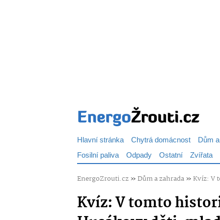
Hlavní stránka
Chytrá domácnost
Dům a
Fosilní paliva
Odpady
Ostatní
Zvířata
EnergoZrouti.cz
»
Dům a zahrada
»
Kvíz: V 
Kvíz: V tomto histor