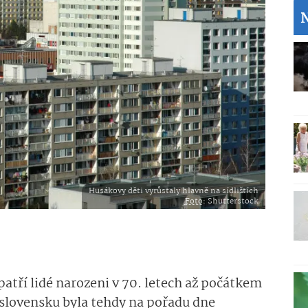
Husákovy děti vyrůstaly hlavně na sídlištích
Foto
: Shutterstock
tří lidé narozeni v 70. letech až počátkem
oslovensku byla tehdy na pořadu dne