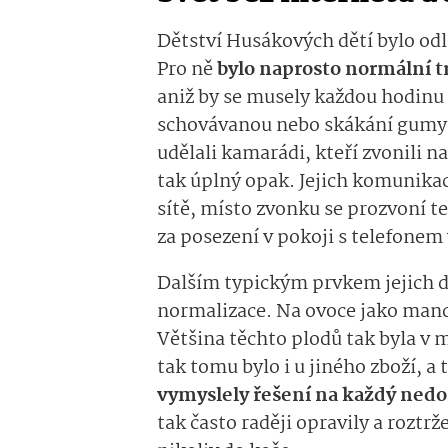
Dětství Husákových dětí bylo od
Pro ně
bylo naprosto normální t
aniž by se musely každou hodinu
schovávanou nebo skákání gumy b
udělali kamarádi, kteří zvonili n
tak úplný opak. Jejich komunikac
sítě, místo zvonku se prozvoní 
za posezení v pokoji s telefonem 
Dalším typickým prvkem jejich d
normalizace. Na ovoce jako mand
Většina těchto plodů tak byla v
tak tomu bylo i u jiného zboží, a 
vymyslely řešení na každý nedo
tak často raději opravily a roztr