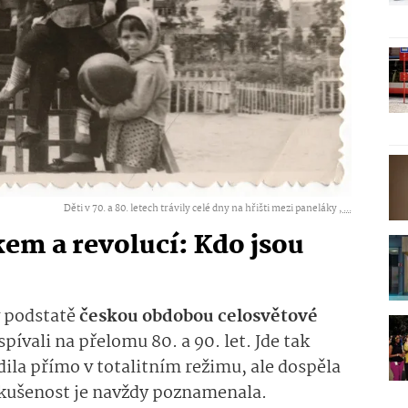
Děti v 70. a 80. letech trávily celé dny na hřišti mezi paneláky ,
...
em a revolucí: Kdo jsou
v podstatě
českou obdobou celosvětové
ospívali na přelomu 80. a 90. let. Jde tak
dila přímo v totalitním režimu, ale dospěla
zkušenost je navždy poznamenala.