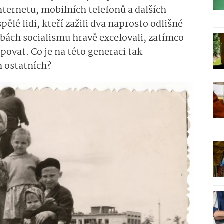
nternetu, mobilních telefonů a dalších
ělé lidi, kteří zažili dva naprosto odlišné
obách socialismu hravě excelovali, zatímco
povat. Co je na této generaci tak
ch ostatních?