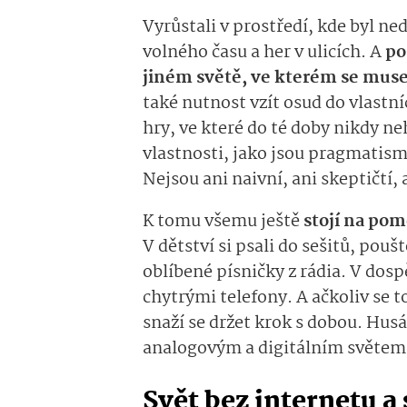
Vyrůstali v prostředí, kde byl ne
volného času a her v ulicích. A
po
jiném světě, ve kterém se musel
také nutnost vzít osud do vlastní
hry, ve které do té doby nikdy ne
vlastnosti, jako jsou pragmatism
Nejsou ani naivní, ani skeptičtí,
K tomu všemu ještě
stojí na po
V dětství si psali do sešitů, pouš
oblíbené písničky z rádia. V dospě
chytrými telefony. A ačkoliv se 
snaží se držet krok s dobou. Hu
analogovým a digitálním světem
Svět bez internetu a