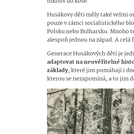
nikoliv do koše.
Husákovy děti měly také velmi 
pouze v rámci socialistického blo
Polsku nebo Bulharsku. Mnoho teh
alespoň jednou na západ. A celá řa
Generace Husákových dětí je jedi
adaptovat na neuvěřitelné histo
základy
, které jim pomáhají i dn
kterou se nezapomíná, a to jim d