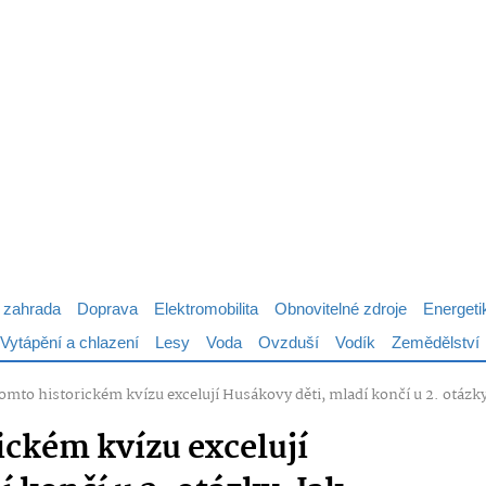
 zahrada
Doprava
Elektromobilita
Obnovitelné zdroje
Energeti
Vytápění a chlazení
Lesy
Voda
Ovzduší
Vodík
Zemědělství
tomto historickém kvízu excelují Husákovy děti, mladí končí u 2. otázk
ickém kvízu excelují