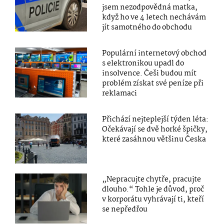
jsem nezodpovědná matka,
když ho ve 4 letech nechávám
jít samotného do obchodu
Populární internetový obchod
s elektronikou upadl do
insolvence. Češi budou mít
problém získat své peníze při
reklamaci
Přichází nejteplejší týden léta:
Očekávají se dvě horké špičky,
které zasáhnou většinu Česka
„Nepracujte chytře, pracujte
dlouho.“ Tohle je důvod, proč
v korporátu vyhrávají ti, kteří
se nepředřou