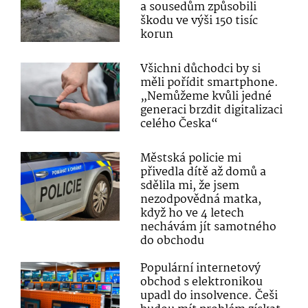
a sousedům způsobili
škodu ve výši 150 tisíc
korun
Všichni důchodci by si
měli pořídit smartphone.
„Nemůžeme kvůli jedné
generaci brzdit digitalizaci
celého Česka“
Městská policie mi
přivedla dítě až domů a
sdělila mi, že jsem
nezodpovědná matka,
když ho ve 4 letech
nechávám jít samotného
do obchodu
Populární internetový
obchod s elektronikou
upadl do insolvence. Češi