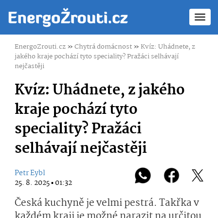
Toggl
navig
EnergoZrouti.cz
»
Chytrá domácnost
»
Kvíz: Uhádnete, z
jakého kraje pochází tyto speciality? Pražáci selhávají
nejčastěji
Kvíz: Uhádnete, z jakého
kraje pochází tyto
speciality? Pražáci
selhávají nejčastěji
Petr Eybl
25. 8. 2025 ▪ 01:32
Česká kuchyně je velmi pestrá. Takřka v
každém kraji je možné narazit na určitou