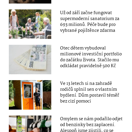
Už od září začne fungovat
supermoderní sanatorium za
693 milionů. Péče bude pro
vybrané pojištěnce zdarma
Otec dětem vybudoval
milionové investiční portfolio
do začátku života. Stačilo mu
odkládat pravidelně 500 Kč
Ve 13 letech si na zahradě
rodičů splnil sen o vlastním
bydlení. Dům postavil téměř
bez cizí pomoci
Omylem se nám podařilo odjet
od benzinky bez zaplacení.
Alespoň jsme zjistili, co se