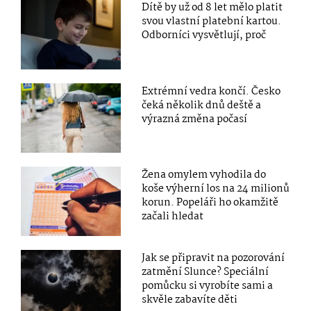
Dítě by už od 8 let mělo platit
svou vlastní platební kartou.
Odborníci vysvětlují, proč
Extrémní vedra končí. Česko
čeká několik dnů deště a
výrazná změna počasí
Žena omylem vyhodila do
koše výherní los na 24 milionů
korun. Popeláři ho okamžitě
začali hledat
Jak se připravit na pozorování
zatmění Slunce? Speciální
pomůcku si vyrobíte sami a
skvěle zabavíte děti