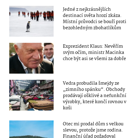
Jedné z nejkrásnějších
destinací světa hrozí zkáza.
Místní průvodci se bouří proti
bezohledným zbohatlíkům
Exprezident Klaus: Nevěřím
svým očím, ministr Macinka
chce být asi se všemi za dobře
Vedra probudila šmejdy ze
„zimního spánku“. Obchody
prodávají ošklivé a nefunkční
výrobky, které končí rovnou v
koši
Otec mi prodal dům s velkou
slevou, protože jsme rodina.
Finanční úřad požadoval