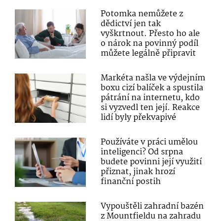
Potomka nemůžete z
dědictví jen tak
vyškrtnout. Přesto ho ale
o nárok na povinný podíl
můžete legálně připravit
Markéta našla ve výdejním
boxu cizí balíček a spustila
pátrání na internetu, kdo
si vyzvedl ten její. Reakce
lidí byly překvapivé
Používáte v práci umělou
inteligenci? Od srpna
budete povinni její využití
přiznat, jinak hrozí
finanční postih
Vypouštěli zahradní bazén
z Mountfieldu na zahradu