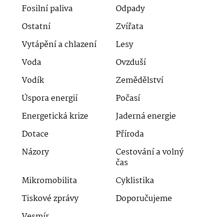
Fosilní paliva
Odpady
Ostatní
Zvířata
Vytápění a chlazení
Lesy
Voda
Ovzduší
Vodík
Zemědělství
Úspora energií
Počasí
Energetická krize
Jaderná energie
Dotace
Příroda
Názory
Cestování a volný
čas
Mikromobilita
Cyklistika
Tiskové zprávy
Doporučujeme
Vesmír