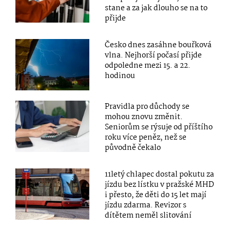
stane a za jak dlouho se na to
přijde
Česko dnes zasáhne bouřková
vlna. Nejhorší počasí přijde
odpoledne mezi 15. a 22.
hodinou
Pravidla pro důchody se
mohou znovu změnit.
Seniorům se rýsuje od příštího
roku více peněz, než se
původně čekalo
11letý chlapec dostal pokutu za
jízdu bez lístku v pražské MHD
i přesto, že děti do 15 let mají
jízdu zdarma. Revizor s
dítětem neměl slitování