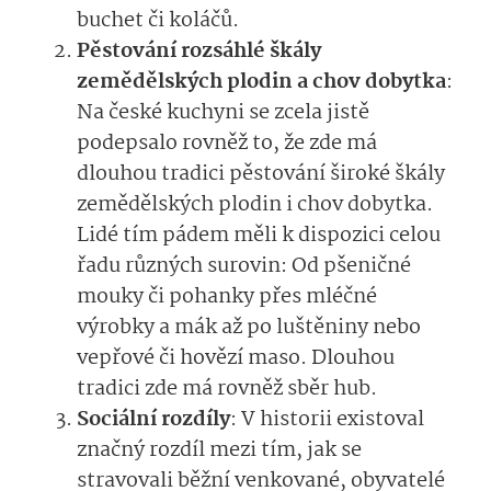
buchet či koláčů.
Pěstování rozsáhlé škály
zemědělských plodin a chov dobytka
:
Na české kuchyni se zcela jistě
podepsalo rovněž to, že zde má
dlouhou tradici pěstování široké škály
zemědělských plodin i chov dobytka.
Lidé tím pádem měli k dispozici celou
řadu různých surovin: Od pšeničné
mouky či pohanky přes mléčné
výrobky a mák až po luštěniny nebo
vepřové či hovězí maso. Dlouhou
tradici zde má rovněž sběr hub.
Sociální rozdíly
: V historii existoval
značný rozdíl mezi tím, jak se
stravovali běžní venkované, obyvatelé