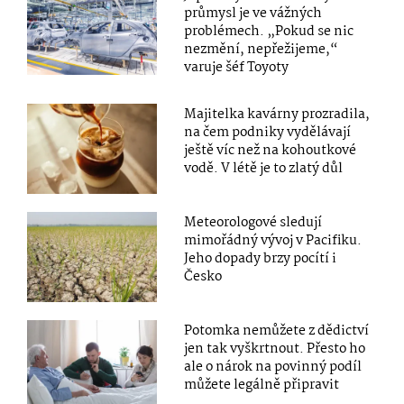
průmysl je ve vážných
problémech. „Pokud se nic
nezmění, nepřežijeme,“
varuje šéf Toyoty
Majitelka kavárny prozradila,
na čem podniky vydělávají
ještě víc než na kohoutkové
vodě. V létě je to zlatý důl
Meteorologové sledují
mimořádný vývoj v Pacifiku.
Jeho dopady brzy pocítí i
Česko
Potomka nemůžete z dědictví
jen tak vyškrtnout. Přesto ho
ale o nárok na povinný podíl
můžete legálně připravit