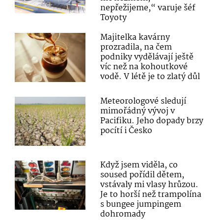
nepřežijeme,“ varuje šéf
Toyoty
Majitelka kavárny
prozradila, na čem
podniky vydělávají ještě
víc než na kohoutkové
vodě. V létě je to zlatý důl
Meteorologové sledují
mimořádný vývoj v
Pacifiku. Jeho dopady brzy
pocítí i Česko
Když jsem viděla, co
soused pořídil dětem,
vstávaly mi vlasy hrůzou.
Je to horší než trampolína
s bungee jumpingem
dohromady