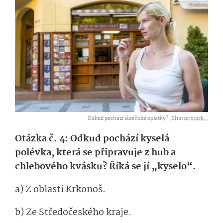
Odkud pochází lázeňské oplatky? ,
Shutterstock...
Otázka č. 4: Odkud pochází kyselá
polévka, která se připravuje z hub a
chlebového kvásku? Říká se jí „kyselo“.
a) Z oblasti Krkonoš.
b) Ze Středočeského kraje.