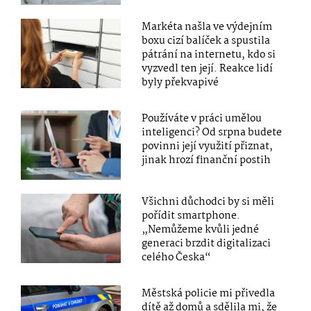
Markéta našla ve výdejním
boxu cizí balíček a spustila
pátrání na internetu, kdo si
vyzvedl ten její. Reakce lidí
byly překvapivé
Používáte v práci umělou
inteligenci? Od srpna budete
povinni její využití přiznat,
jinak hrozí finanční postih
Všichni důchodci by si měli
pořídit smartphone.
„Nemůžeme kvůli jedné
generaci brzdit digitalizaci
celého Česka“
Městská policie mi přivedla
dítě až domů a sdělila mi, že