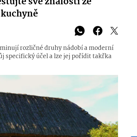
tujte své znalosti ze
é kuchyně
nují rozličné druhy nádobí a moderní
 specifický účel a lze jej pořídit takřka