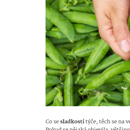
Co se
sladkostí
týče, těch se na
Pokud se nějaká objevila, většin