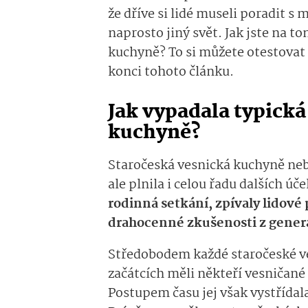
že dříve si lidé museli poradit 
naprosto jiný svět. Jak jste na t
kuchyně? To si můžete otestovat 
konci tohoto článku.
Jak vypadala typická
kuchyně?
Staročeská vesnická kuchyně ne
ale plnila i celou řadu dalších úč
rodinná setkání, zpívaly lidové
drahocenné zkušenosti z gener
Středobodem každé staročeské v
začátcích měli někteří vesničané
Postupem času jej však vystříd