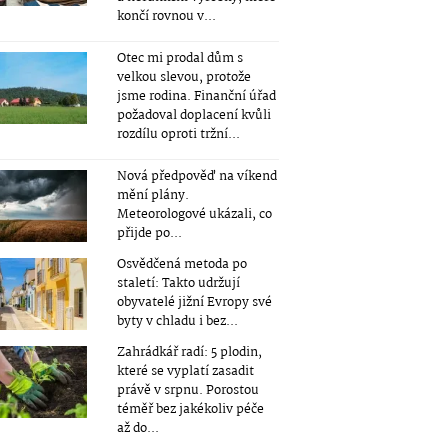
končí rovnou v...
Otec mi prodal dům s
velkou slevou, protože
jsme rodina. Finanční úřad
požadoval doplacení kvůli
rozdílu oproti tržní...
Nová předpověď na víkend
mění plány.
Meteorologové ukázali, co
přijde po...
Osvědčená metoda po
staletí: Takto udržují
obyvatelé jižní Evropy své
byty v chladu i bez...
Zahrádkář radí: 5 plodin,
které se vyplatí zasadit
právě v srpnu. Porostou
téměř bez jakékoliv péče
až do...