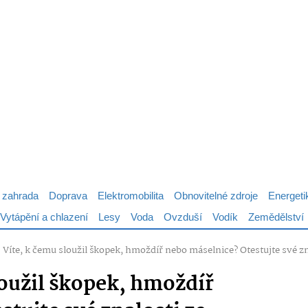
 zahrada
Doprava
Elektromobilita
Obnovitelné zdroje
Energeti
Vytápění a chlazení
Lesy
Voda
Ovzduší
Vodík
Zemědělství
: Víte, k čemu sloužil škopek, hmoždíř nebo máselnice? Otestujte své z
loužil škopek, hmoždíř