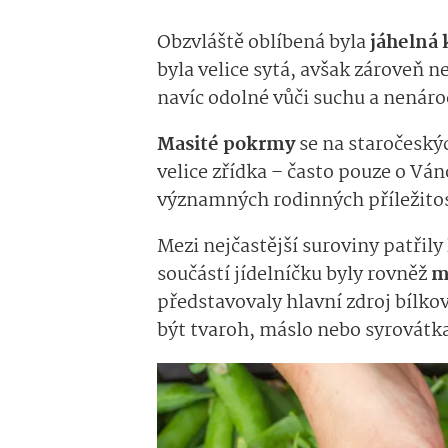
Obzvláště oblíbená byla
jáhelná 
byla velice sytá, avšak zároveň n
navíc odolné vůči suchu a nenár
Masité pokrmy
se na staročeský
velice zřídka – často pouze o Ván
významných rodinných příležito
Mezi nejčastější suroviny patřily
součástí jídelníčku byly rovněž
m
představovaly hlavní zdroj bílk
být tvaroh, máslo nebo syrovátk