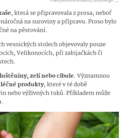
Chléb představoval důležitý zdroj energie. ,
...
kaše
, která se připravovala z prosa, neboť
enáročná na suroviny a přípravu. Proso bylo
očné na pěstování.
ch vesnických stolech objevovaly pouze
ocích, Velikonocích, při zabijačkách či
stech.
luštěniny, zelí nebo cibule
. Významnou
léčné produkty
, které v té době
ovin nebo výživných tuků. Příkladem může
a.