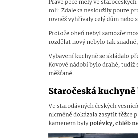
Právě pece měly ve staročeských
roli: Zdaleka nesloužily pouze pr
rovněž vyhřívaly celý dům nebo s
Protože oheň nebyl samozřejmostí
rozdělat nový nebylo tak snadné,
Vybavení kuchyně se skládalo př
Kovové nádobí bylo drahé, tudíž s
měšťané.
Staročeská kuchyně 
Ve starodávných českých vesnic
nicméně dokázala zasytit těžce p
kamenem byly
polévky, chléb n