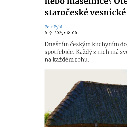
nebo máselnice? Otes
staročeské vesnick
Petr Eybl
6. 9. 2025 ▪ 18:06
Dnešním českým kuchyním domi
spotřebiče. Každý z nich má svůj
na každém rohu.