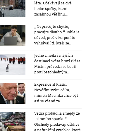
léta: Očekávají se dvě
horké špičky, které
zasáhnou většinu...
„Nepracujte chytře,
pracujte dlouho.“ Tohle je
důvod, proč v korporátu
vyhrávají ti, kteří se...
Jedné z nejkrásnějších
destinací světa hrozí zkáza.
Místní průvodci se bouří
proti bezohledným...
Exprezident Klaus:
Nevěřím svým očím,
ministr Macinka chce být
asi se všemi za...
Vedra probudila šmejdy ze
„zimního spánku“.
Obchody prodávají ošklivé
a nefunkční výrobky, které