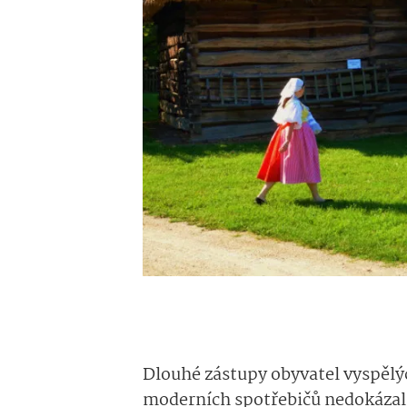
Dlouhé zástupy obyvatel vyspělýc
moderních spotřebičů nedokázali v