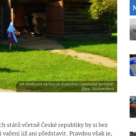
Jak dobře jste na tom se znalostmi staročeské kuchyně?
Foto
: Shutterstock
h států včetně České republiky by si bez
aření již ani představit. Pravdou však je,