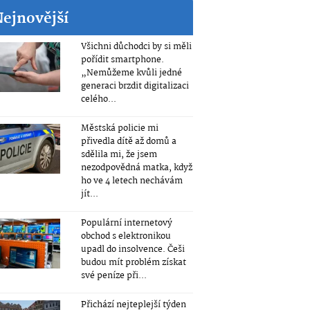
Nejnovější
Všichni důchodci by si měli
pořídit smartphone.
„Nemůžeme kvůli jedné
generaci brzdit digitalizaci
celého...
Městská policie mi
přivedla dítě až domů a
sdělila mi, že jsem
nezodpovědná matka, když
ho ve 4 letech nechávám
jít...
Populární internetový
obchod s elektronikou
upadl do insolvence. Češi
budou mít problém získat
své peníze při...
Přichází nejteplejší týden