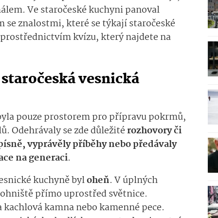
s málem. Ve staročeské kuchyni panoval
om se znalostmi, které se týkají staročeské
prostřednictvím kvízu, který najdete na
 staročeská vesnická
byla pouze prostorem pro přípravu pokrmů,
elů. Odehrávaly se zde důležité
rozhovory či
 písně, vyprávěly příběhy nebo předávaly
ace na generaci
.
esnické kuchyně byl
oheň
. V úplných
 ohniště přímo uprostřed světnice.
ala kachlová kamna nebo kamenné pece.