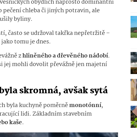
 vesnických obydlích naprosto dominantní
o pečení chleba či jiných potravin, ale
ušily byliny.
, často se udržoval takřka nepřetržitě –
 jako tomu je dnes.
evážně z
hliněného a dřevěného nádobí
.
i jej mohli dovolit převážně jen majetní
byla skromná, avšak sytá
ích byla kuchyně poměrně
monotónní
,
racující lidi. Základním stavebním
ebo kaše
.