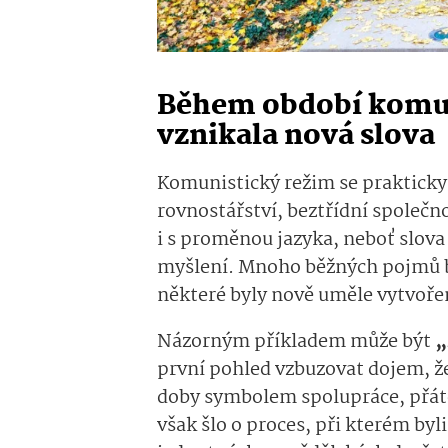
Během období komuni
vznikala nová slova
Komunistický režim se prakticky 
rovnostářství, beztřídní společno
i s proměnou jazyka, neboť slova
myšlení. Mnoho běžných pojmů by
některé byly nově uměle vytvoře
Názorným příkladem může být
„
první pohled vzbuzovat dojem, že
doby symbolem spolupráce, přáte
však šlo o proces, při kterém by