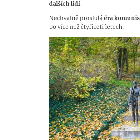
dalších lidí
.
Nechvalně proslulá
éra komunist
po více než čtyřiceti letech.