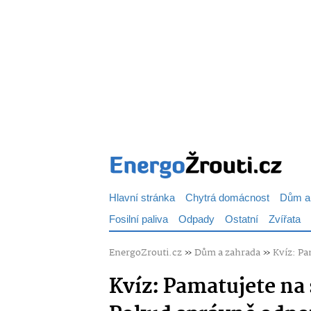
Hlavní stránka
Chytrá domácnost
Dům a
Fosilní paliva
Odpady
Ostatní
Zvířata
EnergoZrouti.cz
»
Dům a zahrada
»
Kvíz: Pa
Kvíz: Pamatujete na