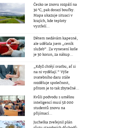
Česko se znovu rozpálí na
36 °C, pak dorazí bouřky.
Mapa ukazuje situaci v
krajích, kde teploty
vystřelí...
Dětem nedávám kapesné,
ale udělala jsem „ceník
služeb“. Za vynesení koše
je 30 korun, za nákup...
„Když chtějí svatbu, ať si
na ni vydělají.“ Výše
svatebního daru stále
rozděluje společnost,
přitom je to tak zbytečné...
Kvůli podvodu s umělou
inteligencí musí 58 000
studentů znovu na
přijímací...
Juchelka zveřejnil plán
růstu starobních důchodů: