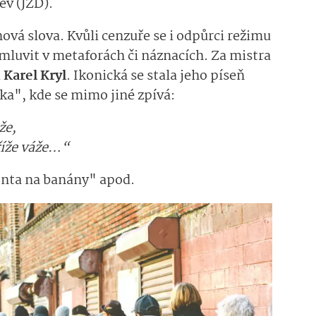
ev (JZD).
ová slova. Kvůli cenzuře se i odpůrci režimu
 mluvit v metaforách či náznacích. Za mistra
d
Karel Kryl
. Ikonická se stala jeho píseň
tka", kde se mimo jiné zpívá:
že,
kříže váže…“
ronta na banány" apod.