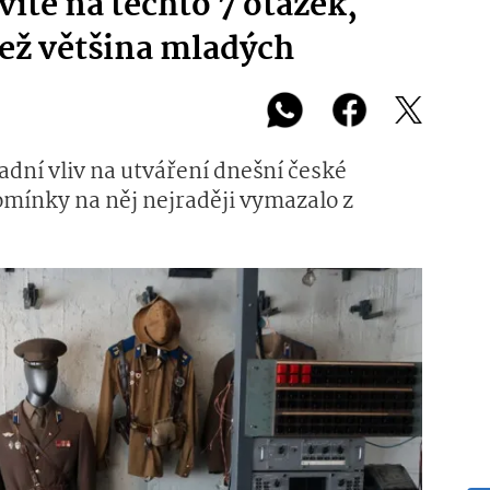
íte na těchto 7 otázek,
než většina mladých
ní vliv na utváření dnešní české
omínky na něj nejraději vymazalo z