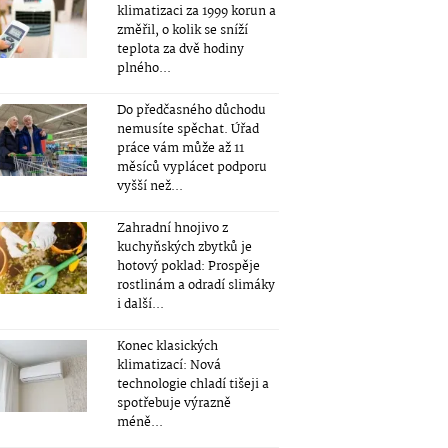
klimatizaci za 1999 korun a
změřil, o kolik se sníží
teplota za dvě hodiny
plného...
Do předčasného důchodu
nemusíte spěchat. Úřad
práce vám může až 11
měsíců vyplácet podporu
vyšší než...
Zahradní hnojivo z
kuchyňských zbytků je
hotový poklad: Prospěje
rostlinám a odradí slimáky
i další...
Konec klasických
klimatizací: Nová
technologie chladí tišeji a
spotřebuje výrazně
méně...