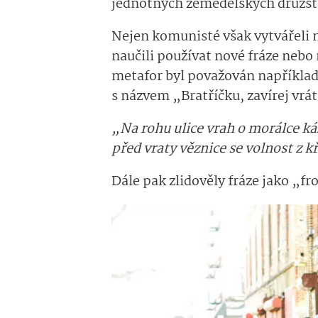
jednotných zemědělských družst
Nejen komunisté však vytvářeli n
naučili používat nové fráze nebo
metafor byl považován napříkla
s názvem „Bratříčku, zavírej vrá
„Na rohu ulice vrah o morálce ká
před vraty věznice se volnost z 
Dále pak zlidověly fráze jako „f