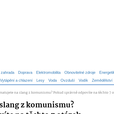
 zahrada
Doprava
Elektromobilita
Obnovitelné zdroje
Energeti
Vytápění a chlazení
Lesy
Voda
Ovzduší
Vodík
Zemědělství
matujete na slang z komunismu? Pokud správně odpovíte na těchto 7 ot
 slang z komunismu?