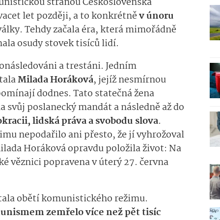
unistickou stranou Československa
vacet let později, a to konkrétně
v únoru
války. Tehdy začala éra, která mimořádně
a osudy stovek tisíců lidí.
onásledováni a trestáni. Jedním
tala
Milada Horáková
, jejíž nesmírnou
pomínají dodnes. Tato statečná žena
na svůj poslanecký mandát a následně až do
kracii, lidská práva a svobodu slova
.
mu nepodařilo ani přesto, že jí vyhrožoval
ilada Horáková opravdu položila život: Na
é věznici popravena v úterý 27. června
tala obětí komunistického režimu.
munismem zemřelo více než pět tisíc