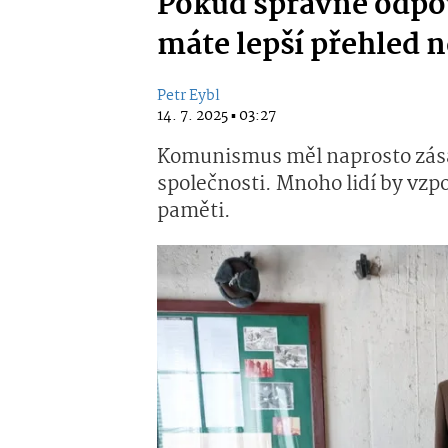
Pokud správně odpov
máte lepší přehled 
Petr Eybl
14. 7. 2025 ▪ 03:27
Komunismus měl naprosto zásad
společnosti. Mnoho lidí by vzp
paměti.