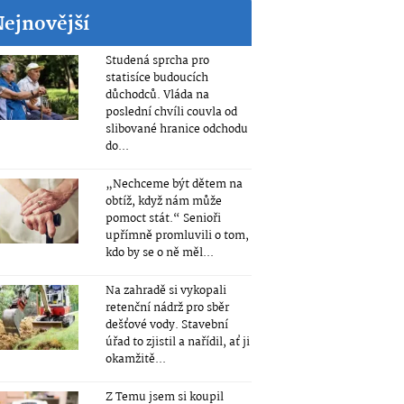
Nejnovější
Studená sprcha pro
statisíce budoucích
důchodců. Vláda na
poslední chvíli couvla od
slibované hranice odchodu
do...
„Nechceme být dětem na
obtíž, když nám může
pomoct stát.“ Senioři
upřímně promluvili o tom,
kdo by se o ně měl...
Na zahradě si vykopali
retenční nádrž pro sběr
dešťové vody. Stavební
úřad to zjistil a nařídil, ať ji
okamžitě...
Z Temu jsem si koupil