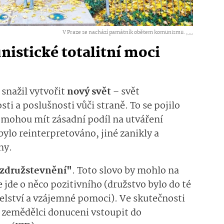
V Praze se nachází památník obětem komunismu. ,
...
stické totalitní moci
snažil vytvořit
nový svět
– svět
sti a poslušnosti vůči straně. To se pojilo
 mohou mít zásadní podíl na utváření
lo reinterpretováno, jiné zanikly a
ny.
združstevnění"
. Toto slovo by mohlo na
 jde o něco pozitivního (družstvo bylo do té
lství a vzájemné pomoci). Ve skutečnosti
li zemědělci donuceni vstoupit do