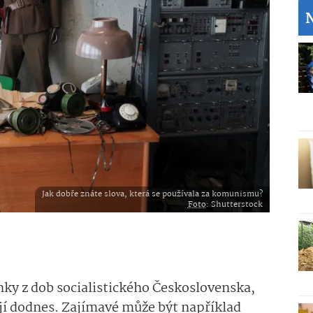
Jak dobře znáte slova, která se používala za komunismu?
Foto
: Shutterstock
nky z dob socialistického Československa,
ají dodnes. Zajímavé může být například