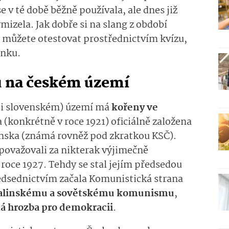
e v té době běžně používala, ale dnes již
mizela. Jak dobře si na slang z období
můžete otestovat prostřednictvím kvízu,
ánku.
 na českém území
(i slovenském) území má
kořeny ve
 (konkrétně v roce 1921) oficiálně založena
nska (známá rovněž pod zkratkou KSČ).
epovažovali za nikterak výjimečně
 roce 1927. Tehdy se stal jejím předsedou
edsednictvím začala Komunistická strana
alinskému a sovětskému komunismu
,
á hrozba pro demokracii
.