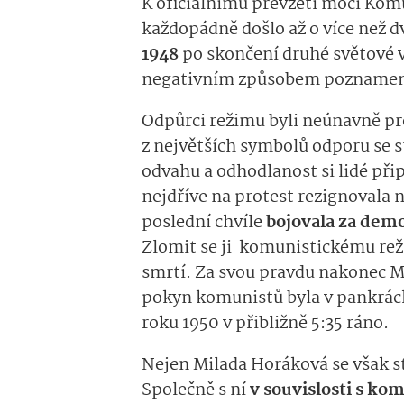
K oficiálnímu převzetí moci Kom
každopádně došlo až o více než d
1948
po skončení druhé světové 
negativním způsobem poznamenal
Odpůrci režimu byli neúnavně pr
z největších symbolů odporu se s
odvahu a odhodlanost si lidé při
nejdříve na protest rezignovala 
poslední chvíle
bojovala za demo
Zlomit se ji komunistickému reži
smrtí. Za svou pravdu nakonec M
pokyn komunistů byla v pankráck
roku 1950 v přibližně 5:35 ráno.
Nejen Milada Horáková se však s
Společně s ní
v souvislosti s ko