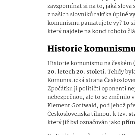
zavzpomínat si na to, jaká slova s
z našich slovníků takřka úplně vy
komunismu pamatujete vy? To si 
který najdete na konci tohoto čl
Historie komunismu
Historie komunismu na českém 
20. letech 20. století.
Tehdy byla
Komunistická strana Českoslove
Zpočátku ji političtí oponenti n
nebezpečnou, ale to se změnilo v
Klement Gottwald, pod jehož př
Československa tíhnout k tzv.
st
který již byl označován jako
přím