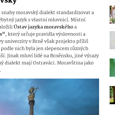
avský
í snahy moravský dialekt standardizovat a
ébytný jazyk s vlastní mluvnicí. Místní
ložili
Ústav jazyka moravského
a
s“
, který určuje pravidla výslovnosti a
y univerzity v Brně však projektu příliš
 podle nich byla jen slepencem různých
iší. Jinak mluví lidé na Brněnsku, jiné výrazy
ný dialekt mají Ostraváci. Moravština jako
e.