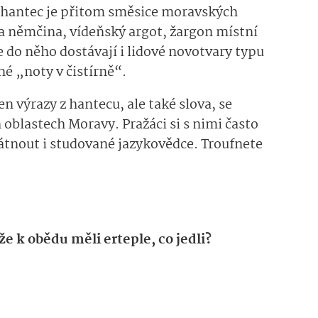
hantec je přitom směsice moravských
ila němčina, vídeňský argot, žargon místní
se do něho dostávají i lidové novotvary typu
né „noty v čistírně“.
n výrazy z hantecu, ale také slova, se
 oblastech Moravy. Pražáci si s nimi často
tnout i studované jazykovědce. Troufnete
e k obědu měli erteple, co jedli?