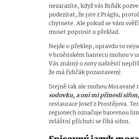
nezarazíte, když vás Brňák pozve
podezírat, že jste z Práglu, proto
chytnete. Ale pokud se vám svěř
muset poprosit o překlad.
Nejde o překlep, opravdu to nejso
v brněnském hantecu mohou v ur
Vás známý o noty naštěstí nepřiše
že má řidičák pozastavený.
Stejně tak ale mohou Moravané n
sodovku, a oni mi přinesli sifon
restaurace Josef z Prostějova. 
regionech označuje barevnou lim
zvláštní příchuti se říká sifon.