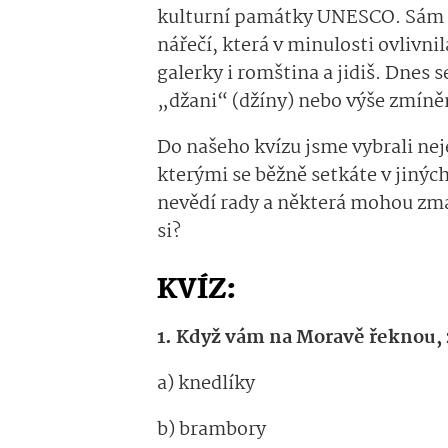
kulturní památky UNESCO. Sám 
nářečí, která v minulosti ovlivn
galerky i romština a jidiš. Dnes 
„džani“ (džíny) nebo výše zmíně
Do našeho kvízu jsme vybrali neje
kterými se běžně setkáte v jiných
nevědí rady a některá mohou zmá
si?
KVÍZ:
1. Když vám na Moravě řeknou, ž
a) knedlíky
b) brambory