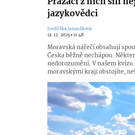
Pražáci z nich šílí 
jazykovědci
Jindřiška Janoušková
13. 12. 2025 ▪ 11:48
Moravská nářečí obsahují spous
Česka běžně nechápou. Někter
nedorozumění. V našem kvízu s
moravskými kraji obstojíte, n