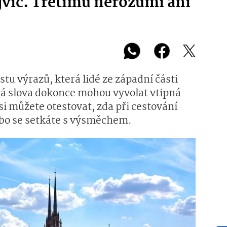
nejvíc. Třetímu nerozumí ani
tu výrazů, která lidé ze západní části
á slova dokonce mohou vyvolat vtipná
i můžete otestovat, zda při cestování
ebo se setkáte s výsměchem.