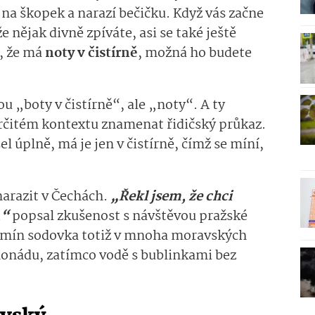
 na škopek a narazí bečičku. Když vás začne
že nějak divně zpíváte, asi se také ještě
í, že má
noty v čistírně
, možná ho budete
u „boty v čistírně“, ale „noty“. A ty
čitém kontextu znamenat řidičský průkaz.
l úplně, má je jen v čistírně, čímž se míní,
arazit v Čechách.
„Řekl jsem, že chci
,“
popsal zkušenost s návštěvou pražské
Termín sodovka totiž v mnoha moravských
onádu, zatímco vodě s bublinkami bez