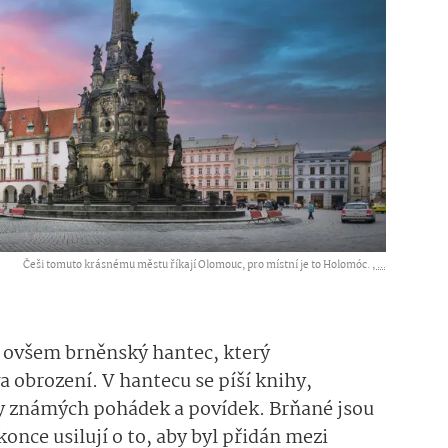
Češi tomuto krásnému městu říkají Olomouc, pro místní je to Holomóc. ,
...
 ovšem brněnský hantec, který
a obrození. V hantecu se píší knihy,
ady známých pohádek a povídek. Brňané jsou
konce usilují o to, aby byl přidán mezi