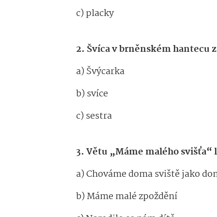
c) placky
2. Švíca v brněnském hantecu
a) Švýcarka
b) svíce
c) sestra
3. Větu „Máme malého svišťa“ l
a) Chováme doma sviště jako dom
b) Máme malé zpoždění