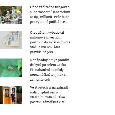
Už od září začne fungovat
supermoderní sanatorium
za 693 milionů. Péče bude
pro vybrané pojištěnce...
Otec dětem vybudoval
milionové investiční
portfolio do začátku života.
Stačilo mu odkládat
pravidelně 500...
Nenápadný hmyz proniká
do bytů po celém Česku.
Při nahánění ho nikdy
nerozmáčkněte, jinak si
zamoříte celý...
Ve 13 letech si na zahradě
rodičů splnil sen o
vlastním bydlení. Dům
postavil téměř bez cizí...