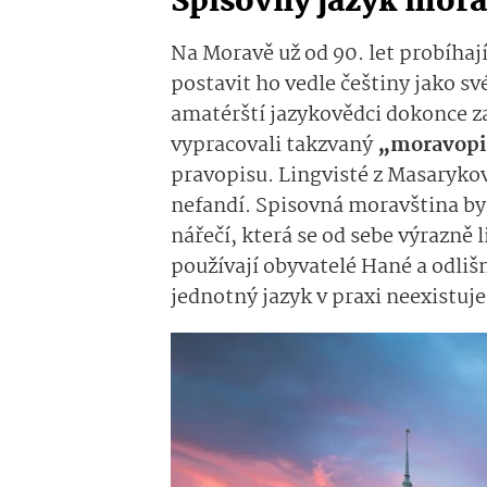
Spisovný jazyk mor
Na Moravě už od 90. let probíhaj
postavit ho vedle češtiny jako sv
amatérští jazykovědci dokonce za
vypracovali takzvaný
„moravopi
pravopisu. Lingvisté z Masarykov
nefandí. Spisovná moravština by
nářečí, která se od sebe výrazně l
používají obyvatelé Hané a odliš
jednotný jazyk v praxi neexistuj