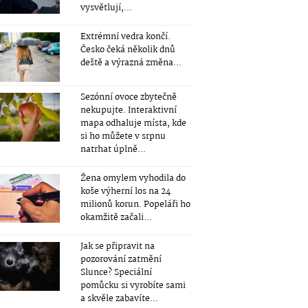
vysvětlují,...
Extrémní vedra končí.
Česko čeká několik dnů
deště a výrazná změna...
Sezónní ovoce zbytečně
nekupujte. Interaktivní
mapa odhaluje místa, kde
si ho můžete v srpnu
natrhat úplně...
Žena omylem vyhodila do
koše výherní los na 24
milionů korun. Popeláři ho
okamžitě začali...
Jak se připravit na
pozorování zatmění
Slunce? Speciální
pomůcku si vyrobíte sami
a skvěle zabavíte...