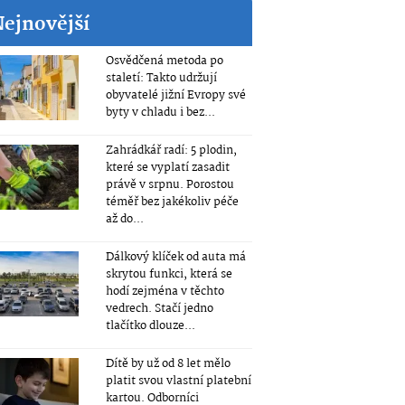
Nejnovější
Osvědčená metoda po
staletí: Takto udržují
obyvatelé jižní Evropy své
byty v chladu i bez...
Zahrádkář radí: 5 plodin,
které se vyplatí zasadit
právě v srpnu. Porostou
téměř bez jakékoliv péče
až do...
Dálkový klíček od auta má
skrytou funkci, která se
hodí zejména v těchto
vedrech. Stačí jedno
tlačítko dlouze...
Dítě by už od 8 let mělo
platit svou vlastní platební
kartou. Odborníci