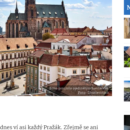
Brno proslulo ojedinělým hantecem.
Foto
: Shutterstock
 dnes ví asi každý Pražák. Zřejmě se ani