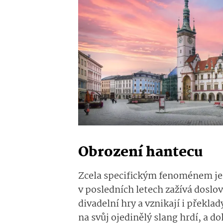
Obrození hantecu
Zcela specifickým fenoménem je
v posledních letech zažívá doslov
divadelní hry a vznikají i překl
na svůj ojedinělý slang hrdí, a do