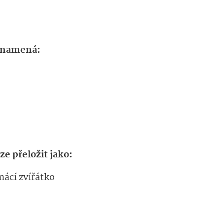
 znamená:
ze přeložit jako:
ácí zvířátko