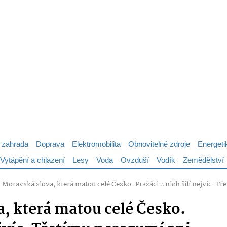
 zahrada
Doprava
Elektromobilita
Obnovitelné zdroje
Energeti
Vytápění a chlazení
Lesy
Voda
Ovzduší
Vodík
Zemědělství
 Moravská slova, která matou celé Česko. Pražáci z nich šílí nejvíc. T
a, která matou celé Česko.