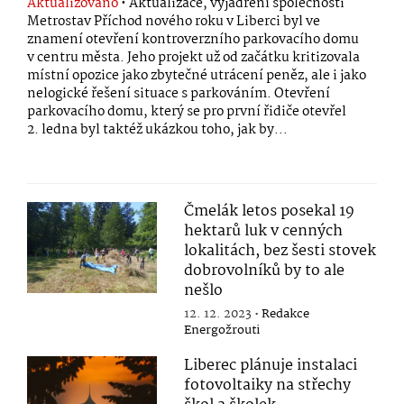
Aktualizováno
• Aktualizace, vyjádření společnosti
Metrostav Příchod nového roku v Liberci byl ve
znamení otevření kontroverzního parkovacího domu
v centru města. Jeho projekt už od začátku kritizovala
místní opozice jako zbytečné utrácení peněz, ale i jako
nelogické řešení situace s parkováním. Otevření
parkovacího domu, který se pro první řidiče otevřel
2. ledna byl taktéž ukázkou toho, jak by...
Čmelák letos posekal 19
hektarů luk v cenných
lokalitách, bez šesti stovek
dobrovolníků by to ale
nešlo
12. 12. 2023 •
Redakce
Energožrouti
Liberec plánuje instalaci
fotovoltaiky na střechy