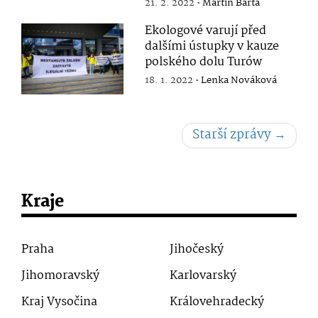
21. 2. 2022 •
Martin Bárta
Ekologové varují před
dalšími ústupky v kauze
polského dolu Turów
18. 1. 2022 •
Lenka Nováková
Starší zprávy
→
Kraje
Praha
Jihočeský
Jihomoravský
Karlovarský
Kraj Vysočina
Královehradecký