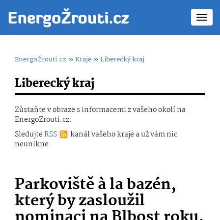
Toggl
navig
EnergoŽrouti.cz
»
Kraje
»
Liberecký kraj
Liberecký kraj
Zůstaňte v obraze s informacemi z vašeho okolí na
EnergoZrouti.cz.
Sledujte
RSS
kanál vašeho kraje a už vám nic
neunikne.
Parkoviště à la bazén,
který by zasloužil
nominaci na Blbost roku.