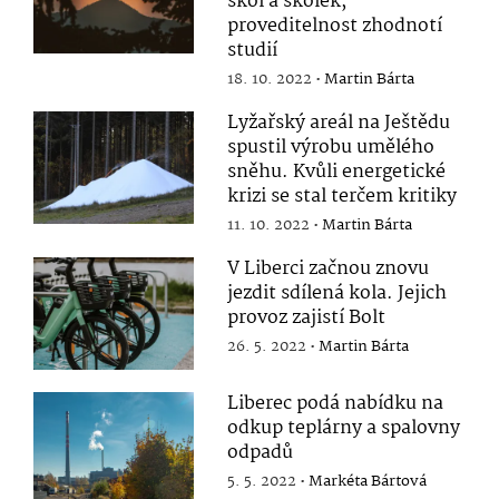
škol a školek,
proveditelnost zhodnotí
studií
18. 10. 2022 •
Martin Bárta
Lyžařský areál na Ještědu
spustil výrobu umělého
sněhu. Kvůli energetické
krizi se stal terčem kritiky
11. 10. 2022 •
Martin Bárta
V Liberci začnou znovu
jezdit sdílená kola. Jejich
provoz zajistí Bolt
26. 5. 2022 •
Martin Bárta
Liberec podá nabídku na
odkup teplárny a spalovny
odpadů
5. 5. 2022 •
Markéta Bártová